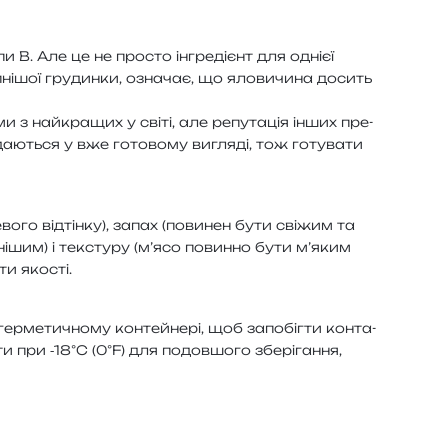
 В. Але це не про­сто інгре­ді­єнт для одні­єї
ні­шої гру­дин­ки, озна­чає, що яло­ви­чи­на досить
и з най­кра­щих у світі, але репу­та­ція інших пре­
а­ю­ться у вже гото­во­му вигля­ді, тож готу­ва­ти
о­го від­тін­ку), запах (пови­нен бути сві­жим та
і­шим) і текс­ту­ру (м’ясо повин­но бути м’я­ким
ти якості.
ер­ме­ти­чно­му кон­тей­не­рі, щоб запо­біг­ти кон­та­
и при ‑18°C (0°F) для подов­шо­го збе­рі­га­н­ня,