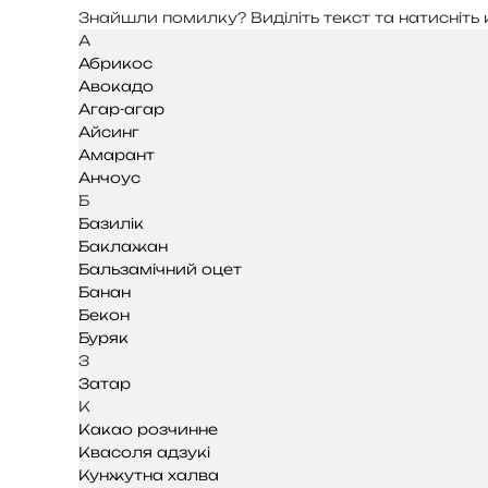
Знайшли помил­ку? Виділіть текст та нати­сніть к
А
Абрикос
Авокадо
Агар-агар
Айсинг
Амарант
Анчоус
Б
Базилік
Баклажан
Бальзамічний оцет
Банан
Бекон
Буряк
З
Затар
К
Какао розчинне
Квасоля адзукі
Кунжутна халва