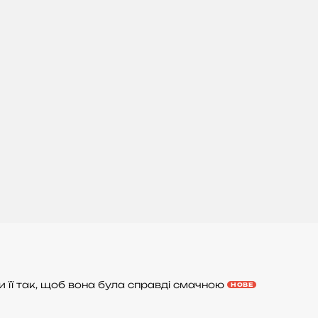
 її так, щоб вона була справді смачною
НОВЕ