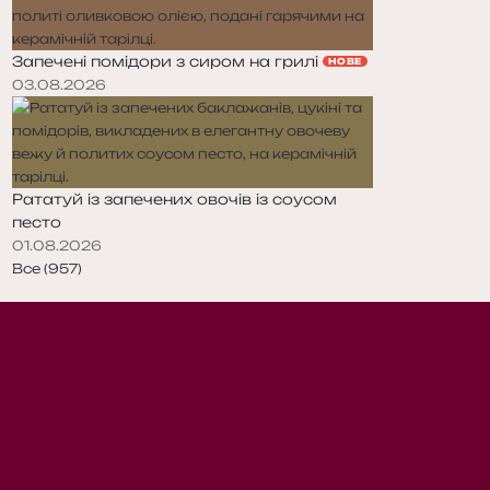
Запечені помідори з сиром на грилі
НОВЕ
03.08.2026
Рататуй із запечених овочів із соусом
песто
01.08.2026
Все (957)