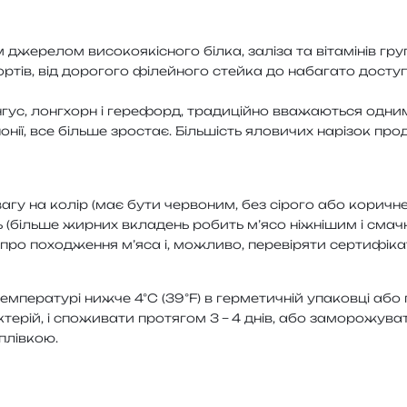
ре­лом висо­ко­які­сно­го білка, залі­за та віта­мі­нів групи
тів, від доро­го­го філей­но­го стей­ка до наба­га­то досту­п
ус, лон­гхорн і гере­форд, тра­ди­цій­но вва­жа­ю­ться одни­м
нії, все біль­ше зро­стає. Більшість яло­ви­чих нарі­зок про­д
вагу на колір (має бути чер­во­ним, без сіро­го або кори­чне­в
ть (біль­ше жир­них вкла­день робить м’ясо ніжні­шим і сма­чн
о похо­дже­н­ня м’яса і, можли­во, пере­ві­ря­ти сер­ти­фі­ка­
­пе­ра­ту­рі нижче 4°C (39°F) в гер­ме­ти­чній упа­ков­ці або г
­рій, і спо­жи­ва­ти про­тя­гом 3 – 4 днів, або замо­ро­жу­ва­т
плівкою.