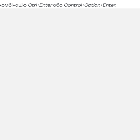
ом­бі­на­цію
Ctrl+Enter
або
Control+Option+Enter
.