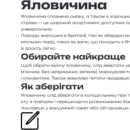
Яловичина
Яловичина спов­не­на смаку, а також є хоро­шим дже­
стра­ви — це широ­кий асор­ти­мент досту­пних сор­
універсальна.
Породи, виро­ще­ні в Британії, такі як абер­дин-анг
мі­аль­них порід, таких як вагю, що похо­дить з Япо
їх досить легко.
Обирайте найкраще
Щоб обра­ти які­сну яло­ви­чи­ну, слід звер­та­ти у
м’я­сним, без непри­єм­них запа­хів), мар­му­ро­віс
і соко­ви­тим). Також важли­во пита­ти про­дав­ця пр
Як зберігати
Яловичину слід збе­рі­га­ти в холо­диль­ни­ку при тем
кту з пові­трям і пере­шко­ди­ти роз­мно­жен­ню бакте
поклав­ши у ваку­ум­ний пакет або обгор­нув­ши 