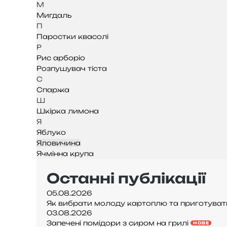
М
Мигдаль
П
Паростки квасолі
Р
Рис арборіо
Розпушувач тіста
С
Спаржа
Ш
Шкірка лимона
Я
Яблуко
Яловичина
Ячмінна крупа
Останні публікації
05.08.2026
Як вибрати молоду картоплю та приготувати
03.08.2026
Запечені помідори з сиром на грилі
НОВЕ