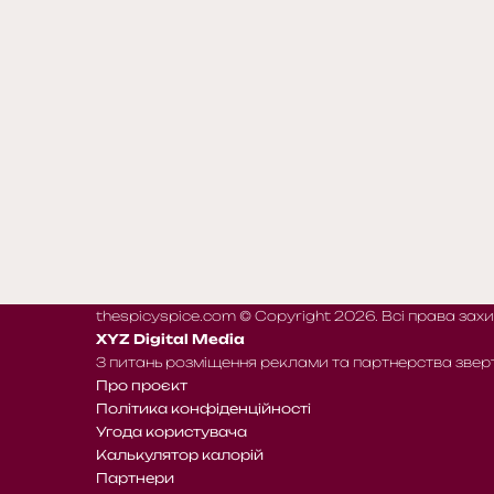
thespicyspice.com © Copyright 2026. Всі права зах
XYZ Digital Media
З питань розміщення реклами та партнерства звер
Про проєкт
Політика конфіденційності
Угода користувача
Калькулятор калорій
Партнери