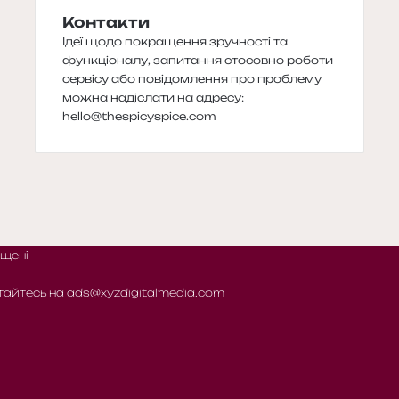
Контакти
Ідеї щодо покращення зручності та
функціоналу, запитання стосовно роботи
сервісу або повідомлення про проблему
можна надіслати на адресу:
hello@thespicyspice.com
ищені
тайтесь на
ads@xyzdigitalmedia.com