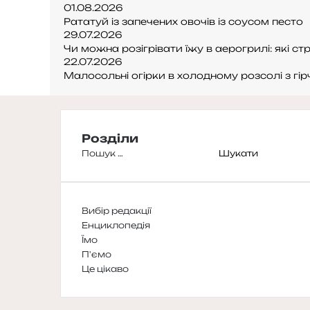
01.08.2026
Рататуй із запечених овочів із соусом песто
29.07.2026
Чи можна розігрівати їжу в аерогрилі: які 
22.07.2026
Малосольні огірки в холодному розсолі з гі
Розділи
Пошук:
Вибір редакції
Енциклопедія
Їмо
П'ємо
Це цікаво