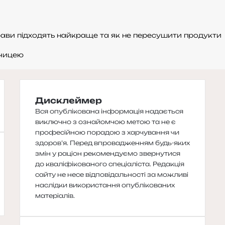
страви підходять найкраще та як не пересушити продукти
рчицею
Дисклеймер
Вся опублікована інформація надається
виключно з ознайомчою метою та не є
професійною порадою з харчування чи
здоров’я. Перед впровадженням будь-яких
змін у раціон рекомендуємо звернутися
до кваліфікованого спеціаліста. Редакція
сайту не несе відповідальності за можливі
наслідки використання опублікованих
матеріалів.