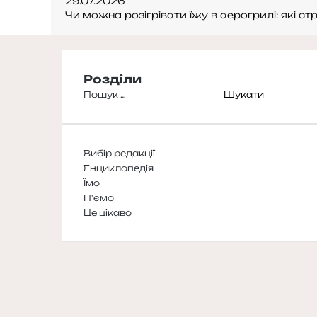
29.07.2026
Чи можна розігрівати їжу в аерогрилі: які 
Розділи
Пошук:
Вибір редакції
Енциклопедія
Їмо
П'ємо
Це цікаво