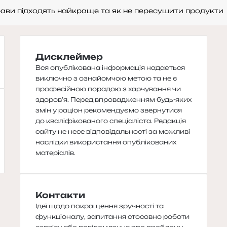
страви підходять найкраще та як не пересушити продукти
Дисклеймер
Вся опублікована інформація надається
виключно з ознайомчою метою та не є
професійною порадою з харчування чи
здоров’я. Перед впровадженням будь-яких
змін у раціон рекомендуємо звернутися
до кваліфікованого спеціаліста. Редакція
сайту не несе відповідальності за можливі
наслідки використання опублікованих
матеріалів.
Контакти
Ідеї щодо покращення зручності та
функціоналу, запитання стосовно роботи