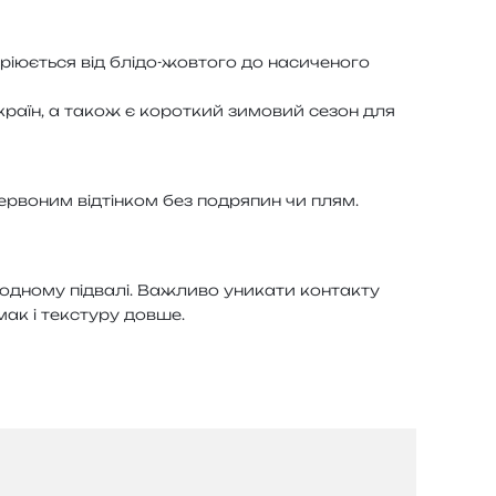
ю­є­ться від блідо-жов­то­го до наси­че­но­го
их країн, а також є коро­ткий зимо­вий сезон для
ер­во­ним від­тін­ком без подря­пин чи плям.
­дно­му під­ва­лі. Важливо уни­ка­ти кон­та­кту
мак і текс­ту­ру довше.