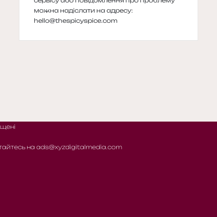
сервісу або повідомлення про проблему
можна надіслати на адресу:
hello@thespicyspice.com
ищені
тайтесь на
ads@xyzdigitalmedia.com