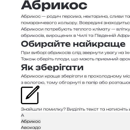
Абрикос
Абрикос — родич пер­си­ка, некта­ри­на, сливи та в
пома­ран­че­во­го кольо­ру. Всередині зна­хо­ди­т
Абрикоси потре­бу­ють тепло­го клі­ма­ту — влі­тк
абри­ко­сів, виро­ще­них в Чилі та Південній Афри
Обирайте найкраще
При вибо­рі абри­ко­сів слід звер­ну­ти увагу на ї
Також обе­ріть плоди, що мають при­єм­ний аро­мат 
Як зберігати
Абрикоси краще збе­рі­га­ти в прохо­ло­дно­му місці
з воло­гою, тому обгор­ну­ті в папір або роз­та­шо­
Знайшли помил­ку? Виділіть текст та нати­сніть к
А
Абрикос
Авокадо