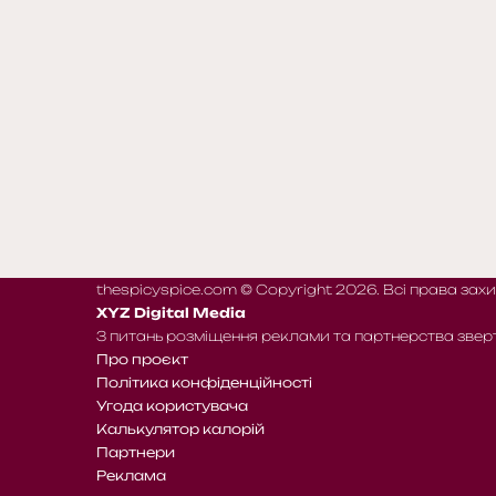
thespicyspice.com © Copyright 2026. Всі права зах
XYZ Digital Media
З питань розміщення реклами та партнерства звер
Про проєкт
Політика конфіденційності
Угода користувача
Калькулятор калорій
Партнери
Реклама