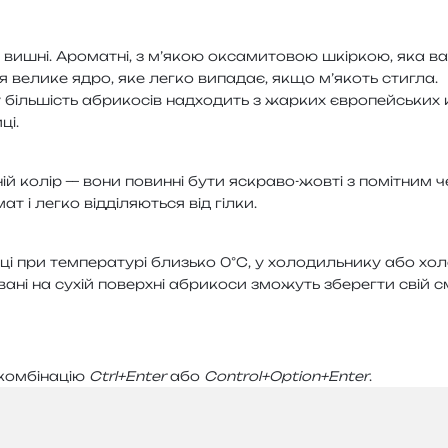
ишні. Ароматні, з м’я­кою окса­ми­то­вою шкір­кою, яка варі­
ься вели­ке ядро, яке легко випа­дає, якщо м’я­коть стигла.
у біль­шість абри­ко­сів над­хо­дить з жар­ких євро­пей­ськ
ці.
хній колір — вони повин­ні бути яскра­во-жовті з помі­тним ч
і легко від­ді­ля­ю­ться від гілки.
 при тем­пе­ра­ту­рі близь­ко 0°C, у холо­диль­ни­ку або холо
ва­ні на сухій поверх­ні абри­ко­си змо­жуть збе­рег­ти свій с
ом­бі­на­цію
Ctrl+Enter
або
Control+Option+Enter
.