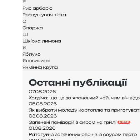
Р
Рис арборіо
Розпушувач тіста
С
Спаржа
Ш
Шкірка лимона
Я
Яблуко
Яловичина
Ячмінна крупа
Останні публікації
07.08.2026
Ходзіча: що це за японський чай, чим він ві
05.08.2026
Як вибрати молоду картоплю та приготувати
03.08.2026
Запечені помідори з сиром на грилі
НОВЕ
01.08.2026
Рататуй із запечених овочів із соусом песто