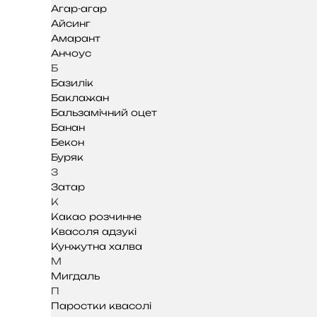
Агар-агар
Айсинг
Амарант
Анчоус
Б
Базилік
Баклажан
Бальзамічний оцет
Банан
Бекон
Буряк
З
Затар
К
Какао розчинне
Квасоля адзукі
Кунжутна халва
М
Мигдаль
П
Паростки квасолі