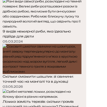
д
п
н
н
я
а
с
с
т
т
о
о
9 видів нежирної риби, яка ідеально
р
р
підійде для дієти
і
і
н
н
05.03.2024
к
к
а
а
Скільки смажити шашлик зі свинини:
точний час на мангалі та в духовці
03.05.2026
Ложка замість терезів: скільки грамів
у столовій та чайній ложках? Правильні