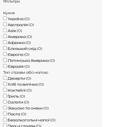
Фільтри
Кухня
Україна
(
0
)
Австралія
(
0
)
Азія
(
0
)
Америка
(
0
)
Африка
(
0
)
Близький схід
(
0
)
Європа
(
0
)
Латинська Америка
(
0
)
Євразія
(
0
)
Тип страви або напою
Десерти
(
0
)
Хліб та випічка
(
0
)
Коктейлі
(
0
)
Гриль
(
0
)
Салати
(
0
)
Закуски та снеки
(
0
)
Паста
(
0
)
Безалкогольні напої
(
0
)
Перші страви
(
0
)