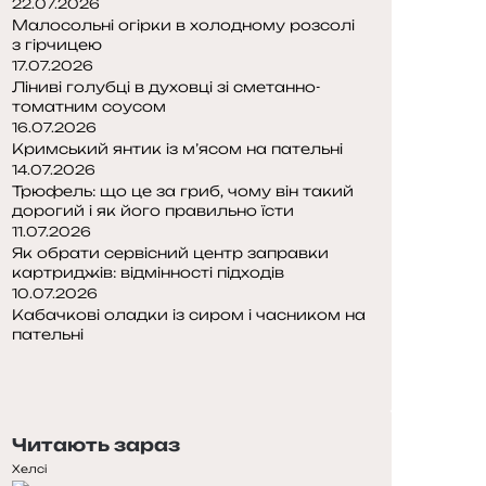
22.07.2026
Малосольні огірки в холодному розсолі
з гірчицею
17.07.2026
Ліниві голубці в духовці зі сметанно-
томатним соусом
16.07.2026
Кримський янтик із м’ясом на пательні
14.07.2026
Трюфель: що це за гриб, чому він такий
дорогий і як його правильно їсти
11.07.2026
Як обрати сервісний центр заправки
картриджів: відмінності підходів
10.07.2026
Кабачкові оладки із сиром і часником на
пательні
П
о
Н
п
а
е
с
Читають зараз
р
т
е
у
Хелсі