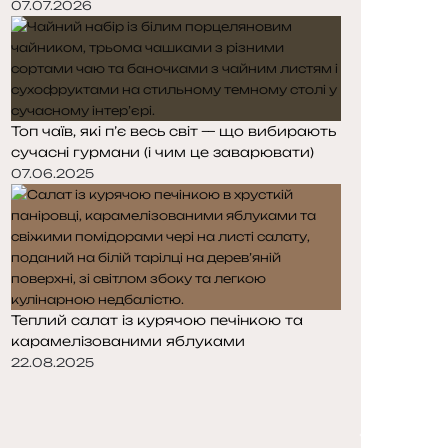
07.07.2026
Топ чаїв, які п’є весь світ — що вибирають
сучасні гурмани (і чим це заварювати)
07.06.2025
Теплий салат із курячою печінкою та
карамелізованими яблуками
22.08.2025
П
о
Н
п
а
е
с