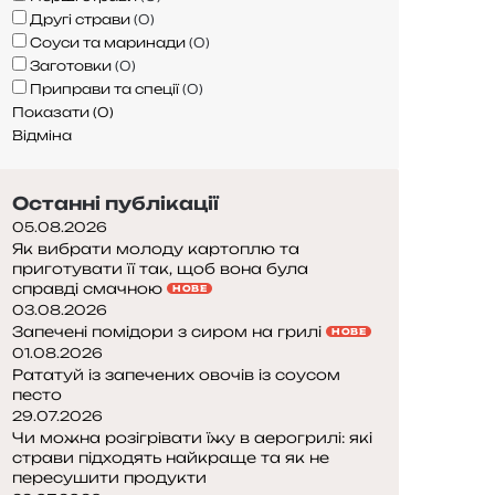
Другі страви
(
0
)
Соуси та маринади
(
0
)
Заготовки
(
0
)
Приправи та спеції
(
0
)
Показати
(
0
)
Відміна
Останні публікації
05.08.2026
Як вибрати молоду картоплю та
приготувати її так, щоб вона була
справді смачною
НОВЕ
03.08.2026
Запечені помідори з сиром на грилі
НОВЕ
01.08.2026
Рататуй із запечених овочів із соусом
песто
29.07.2026
Чи можна розігрівати їжу в аерогрилі: які
страви підходять найкраще та як не
пересушити продукти