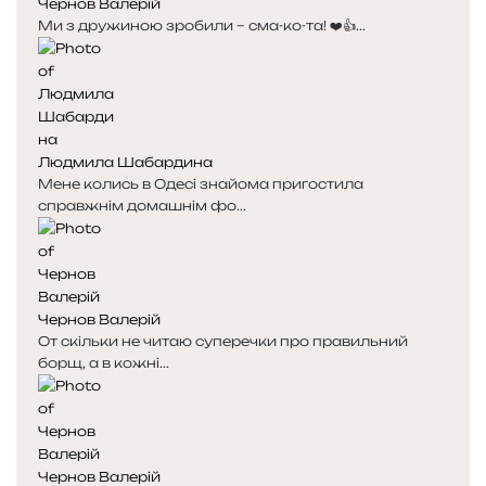
Чернов Валерій
с
с
Ми з дружиною зробили – сма-ко-та! ❤️👍...
т
т
о
о
р
р
і
і
н
н
к
к
Людмила Шабардина
а
а
Мене колись в Одесі знайома пригостила
справжнім домашнім фо...
Чернов Валерій
От скільки не читаю суперечки про правильний
борщ, а в кожні...
Чернов Валерій