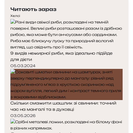
е
с
Читають зараз
р
т
е
у
Хелсі
д
п
н
н
я
а
с
с
т
т
9 видів нежирної риби, яка ідеально підійде
о
о
для дієти
р
р
і
і
05.03.2024
н
н
к
к
а
а
Скільки смажити шашлик зі свинини: точний
час на мангалі та в духовці
03.05.2026