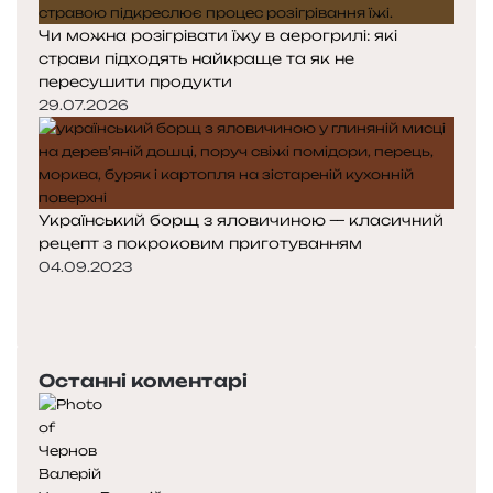
Чи можна розігрівати їжу в аерогрилі: які
страви підходять найкраще та як не
пересушити продукти
29.07.2026
Український борщ з яловичиною — класичний
рецепт з покроковим приготуванням
04.09.2023
П
о
Н
п
а
е
с
Останні коментарі
р
т
е
у
д
п
н
н
я
а