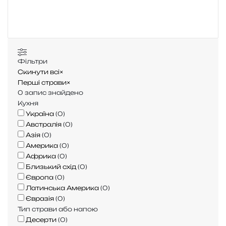
у
к
:
Фільтри
Скинути всі
×
Перші страви
×
0
запис знайдено
Кухня
Україна
(
0
)
Австралія
(
0
)
Азія
(
0
)
Америка
(
0
)
Африка
(
0
)
Близький схід
(
0
)
Європа
(
0
)
Латинська Америка
(
0
)
Євразія
(
0
)
Тип страви або напою
Десерти
(
0
)