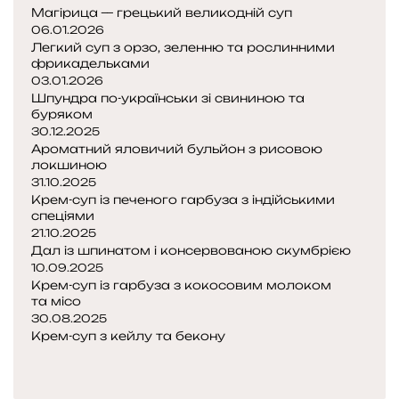
Магірица — грецький великодній суп
06.01.2026
Легкий суп з орзо, зеленню та рослинними
фрикадельками
03.01.2026
Шпундра по-українськи зі свининою та
буряком
30.12.2025
Ароматний яловичий бульйон з рисовою
локшиною
31.10.2025
Крем-суп із печеного гарбуза з індійськими
спеціями
21.10.2025
Дал із шпинатом і консервованою скумбрією
10.09.2025
Крем-суп із гарбуза з кокосовим молоком
та місо
30.08.2025
Крем-суп з кейлу та бекону
П
о
Н
п
а