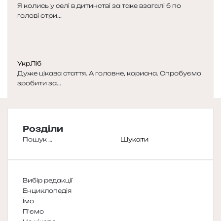
Я колись у селі в дитинстві за таке взагалі б по
голові отри...
УкрЛіб
Дуже цікава стаття. А головне, корисна. Спробуємо
зробити за...
Розділи
Пошук:
Вибір редакції
Енциклопедія
Їмо
П'ємо