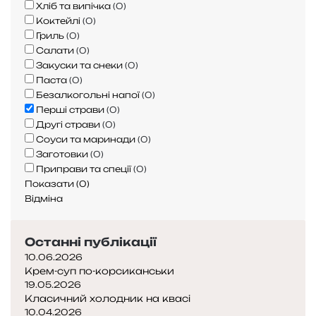
Хліб та випічка
(
0
)
Коктейлі
(
0
)
Гриль
(
0
)
Салати
(
0
)
Закуски та снеки
(
0
)
Паста
(
0
)
Безалкогольні напої
(
0
)
Перші страви
(
0
)
Другі страви
(
0
)
Соуси та маринади
(
0
)
Заготовки
(
0
)
Приправи та спеції
(
0
)
Показати
(
0
)
Відміна
Останні публікації
10.06.2026
Крем-суп по-корсиканськи
19.05.2026
Класичний холодник на квасі
10.04.2026