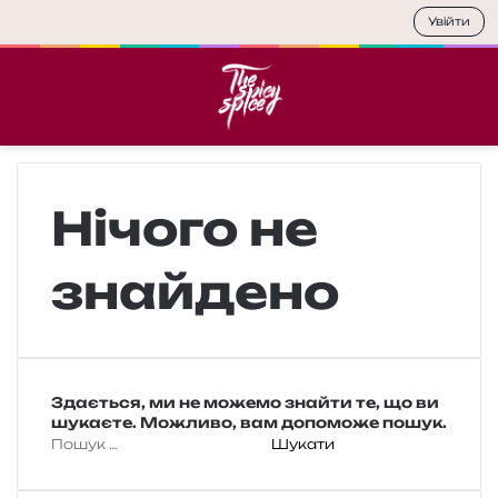
Увійти
Меню
П
Нічого не
знайдено
Здається, ми не можемо знайти те, що ви
шукаєте. Можливо, вам допоможе пошук.
П
о
ш