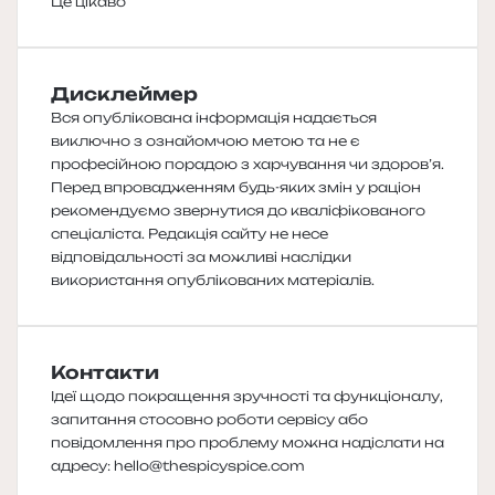
Це цікаво
Дисклеймер
Вся опублікована інформація надається
виключно з ознайомчою метою та не є
професійною порадою з харчування чи здоров’я.
Перед впровадженням будь-яких змін у раціон
рекомендуємо звернутися до кваліфікованого
спеціаліста. Редакція сайту не несе
відповідальності за можливі наслідки
використання опублікованих матеріалів.
Контакти
Ідеї щодо покращення зручності та функціоналу,
запитання стосовно роботи сервісу або
повідомлення про проблему можна надіслати на
адресу:
hello@thespicyspice.com