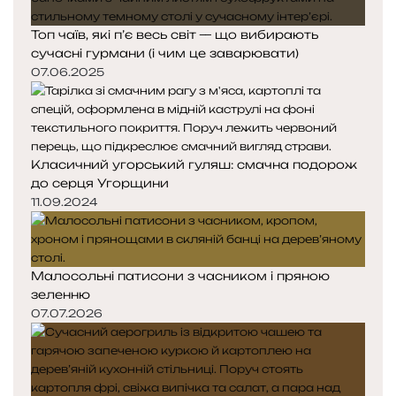
Топ чаїв, які п’є весь світ — що вибирають
сучасні гурмани (і чим це заварювати)
07.06.2025
Класичний угорський гуляш: смачна подорож
до серця Угорщини
11.09.2024
Малосольні патисони з часником і пряною
зеленню
07.07.2026