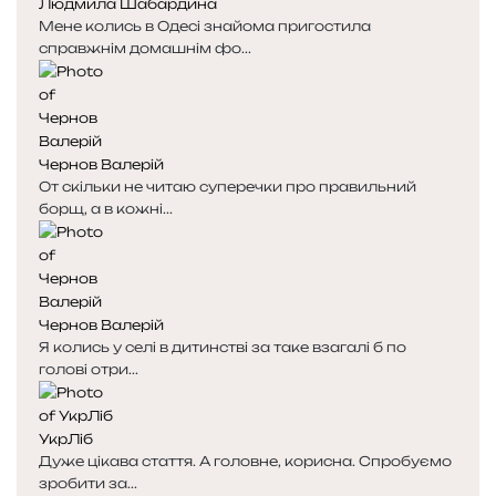
Людмила Шабардина
а
а
Мене колись в Одесі знайома пригостила
справжнім домашнім фо...
Чернов Валерій
От скільки не читаю суперечки про правильний
борщ, а в кожні...
Чернов Валерій
Я колись у селі в дитинстві за таке взагалі б по
голові отри...
УкрЛіб
Дуже цікава стаття. А головне, корисна. Спробуємо
зробити за...