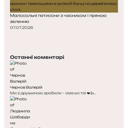
Малосольні патисони з часником і пряною
зеленню
07.07.2026
П
о
Н
п
а
е
с
Останні коментарі
р
т
е
у
д
п
н
н
я
а
Чернов Валерій
с
с
Ми з дружиною зробили – сма-ко-та! ❤️👍...
т
т
о
о
р
р
і
і
н
н
к
к