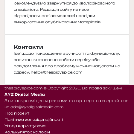
рекомендуємо звернутися до кваліфікованого
спеціаліста. Редакція сайту не несе
відповідальності за можливі наслідки
використання опублікованих матеріалів.
Контакти
Ідеї щодо покращення зручності та функціоналу,
запитання стосовно роботи сервісу або
повідомлення про проблему можна надіслати на
адресу:
hello@thespicyspice.com
thespicyspice.com © Copyright 2026. Всі права захищені
XYZ Digital Media
З питань розміщення реклами та партнерства звертайтесь
на
ads@xyzdigitalmedia.com
Про проєкт
Політика конфіденційності
Угода користувача
Калькулятор калорій