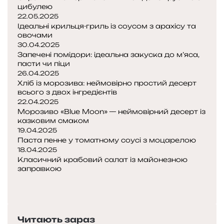
цибулею
22.05.2025
Ідеальні крильця-гриль із соусом з арахісу та
овочами
30.04.2025
Запечені помідори: ідеальна закуска до м’яса,
пасти чи піци
26.04.2025
Хліб із морозива: неймовірно простий десерт
всього з двох інгредієнтів
22.04.2025
Морозиво «Blue Moon» — неймовірний десерт із
казковим смаком
19.04.2025
Паста пенне у томатному соусі з моцарелою
18.04.2025
Класичний крабовий салат із майонезною
заправкою
П
о
Н
п
а
е
с
Читають зараз
р
т