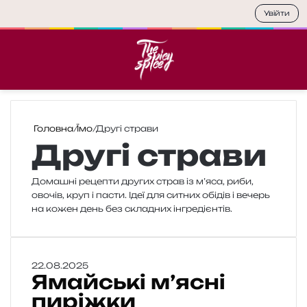
Увійти
Меню
П
Головна
/
Їмо
/
Другі страви
Другі страви
Домашні реце­пти дру­гих страв із м’яса, риби,
ово­чів, круп і пасти. Ідеї для ситних обі­дів і вечерь
на кожен день без скла­дних інгредієнтів.
Я
22.08.2025
Ямайські м’ясні
м
а
пиріжки