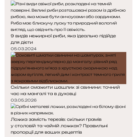
е
у
д
п
н
н
я
а
с
с
9 видів нежирної риби, яка ідеально підійде
т
т
для дієти
о
о
05.03.2024
р
р
і
і
н
н
к
к
а
а
Скільки смажити шашлик зі свинини: точний
час на мангалі та в духовці
03.05.2026
Ложка замість терезів: скільки грамів
у столовій та чайній ложках? Правильні
пропорції для ваших рецептів