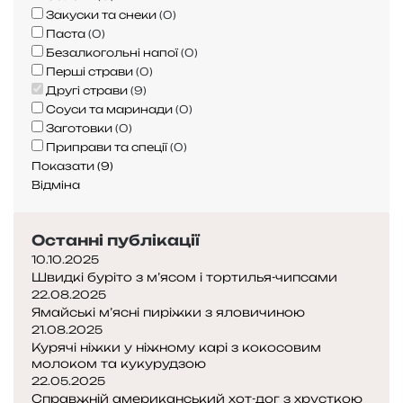
й
к
Закуски та снеки
(
0
)
д
о
Паста
(
0
)
у
т
Безалкогольні напої
(
0
)
е
л
Перші страви
(
0
)
т
е
Другі страви
(
9
)
с
т
Соуси та маринади
(
0
)
м
о
Заготовки
(
0
)
а
ю
Приправи та спеції
(
0
)
к
т
Показати
(
9
)
і
а
Відміна
в
я
й
Останні публікації
ц
10.10.2025
е
Швидкі буріто з м’ясом і тортилья-чипсами
м
22.08.2025
Ямайські м’ясні пиріжки з яловичиною
21.08.2025
Курячі ніжки у ніжному карі з кокосовим
молоком та кукурудзою
22.05.2025
Справжній американський хот-дог з хрусткою