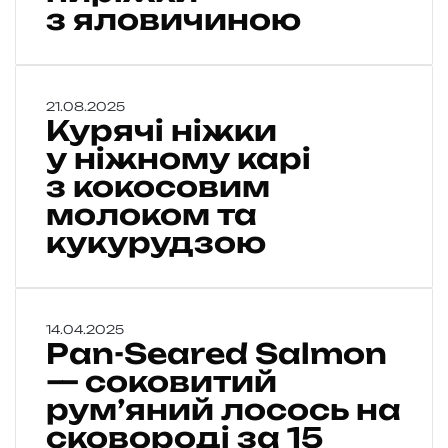
й
з яловичиною
с
ь
к
і
К
21.08.2025
м
Курячі ніжки
у
’
р
у ніжному карі
я
я
с
з кокосовим
ч
н
молоком та
і
і
н
кукурудзою
п
і
и
ж
р
к
і
и
ж
P
14.04.2025
у
к
Pan-Seared Salmon
a
и
n
— соковитий
н
з
-
рум’яний лосось на
і
S
ж
я
сковороді за 15
e
н
л