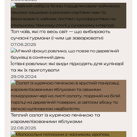
Топ чаїв, які п’є весь світ — що вибирають
сучасні гурмани (і чим це заварювати)
07.06.2025
Їстівні равлики: які види підходять для кулінарії
та як їх приготувати
29.09.2024
Теплий салат із курячою печінкою та
карамелізованими яблуками
22.08.2025