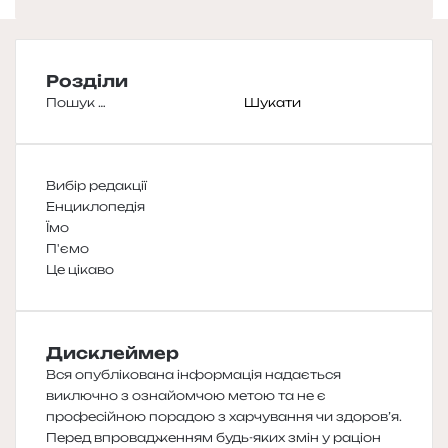
Розділи
Пошук:
Вибір редакції
Енциклопедія
Їмо
П'ємо
Це цікаво
Дисклеймер
Вся опублікована інформація надається
виключно з ознайомчою метою та не є
професійною порадою з харчування чи здоров’я.
Перед впровадженням будь-яких змін у раціон