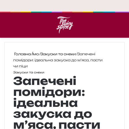
Меню
П
Головна
/
Їмо
/
Закуски та снеки
/
Запечені
помідори: ідеальна закуска до м’яса, пасти
чи піци
Закуски та снеки
Запечені
помідори:
ідеальна
закуска до
м’яса, пасти