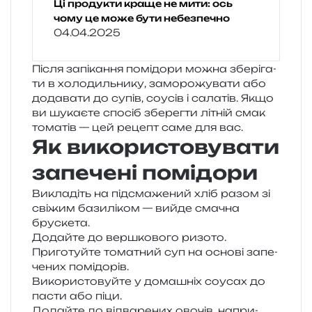
Ці продукти краще не мити: ось
чому це може бути небезпечно
04.04.2025
Після запі­ка­н­ня помі­до­ри можна збе­рі­га­
ти в холо­диль­ни­ку, замо­ро­жу­ва­ти або
дода­ва­ти до супів, соусів і сала­тів. Якщо
ви шука­є­те спо­сіб збе­рег­ти літній смак
тома­тів — цей рецепт саме для вас.
Як використовувати
запечені помідори
Викладіть на під­сма­же­ний хліб разом зі
сві­жим бази­лі­ком — вийде сма­чна
брускета.
Додайте до вер­шко­во­го ризото.
Приготуйте тома­тний суп на осно­ві запе­
че­них помідорів.
Використовуйте у дома­шніх соусах до
пасти або піци.
Додайте до від­ва­ре­них ово­чів, напри­