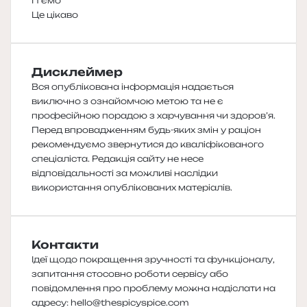
П'ємо
Це цікаво
Дисклеймер
Вся опублікована інформація надається
виключно з ознайомчою метою та не є
професійною порадою з харчування чи здоров’я.
Перед впровадженням будь-яких змін у раціон
рекомендуємо звернутися до кваліфікованого
спеціаліста. Редакція сайту не несе
відповідальності за можливі наслідки
використання опублікованих матеріалів.
Контакти
Ідеї щодо покращення зручності та функціоналу,
запитання стосовно роботи сервісу або
повідомлення про проблему можна надіслати на
адресу:
hello@thespicyspice.com