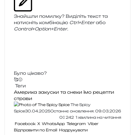
Знайшли помил­ку? Виділіть текст та
нати­сніть ком­бі­на­цію
Ctrl+Enter
або
Control+Option+Enter
.
Було цікаво?
🥰
🤢
Теги
Америка
закуски та снеки
їмо
рецепти
страви
The Spicy
Spice
30.04.2025
Останнє оновлення: 09.03.2026
0
242
1 хвилина на читання
Facebook
X
WhatsApp
Telegram
Viber
Відправити по Email
Надрукувати