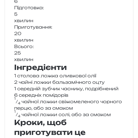
6
Підготовка:
5
хви­лин
Приготування:
20
хви­лин
Всього:
25
хви­лин
Інгредієнти
1 сто­ло­ва ложка олив­ко­вої олії
2 чайні ложки баль­за­мі­чно­го оцту
1 сере­дній зуб­чик часни­ку, подрібнений
6 сере­дніх помідорів
1
⁄
чай­ної ложки сві­жо­ме­ле­но­го чор­но­го
4
перцю, або за смаком
1
⁄
чай­ної ложки солі, або за смаком
4
Кроки, щоб
приготувати це