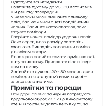
Підготуйте всі інгредієнти.
Розігрійте духов­ку до 230 °C, вста­но­вив­
ши реші­тку посередині.
У неве­ли­кій мисці змі­шай­те олив­ко­ву
олію, баль­за­мі­чний оцет і подрі­бне­ний
часник. Залиште насто­ю­ва­ти­ся, поки
готу­є­те помідори.
Розріжте кожен помі­дор уздовж нав­піл.
Деко сере­дньо­го роз­мі­ру засте­літь
фоль­гою. Викладіть поло­вин­ки помі­до­
рів зрі­зом догори.
Рівномірно полий­те тома­ти суміш­шю олії,
оцту та часни­ку. Приправте сіллю і пер­
цем до смаку.
Запікайте в духов­ці 20 – 30 хви­лин, доки
помі­до­ри не ста­нуть м’якими, а краї —
злег­ка золотистими.
Примітки та поради
Помідори-слив­ки та чері не потре­бу­ють
дода­тко­вої оброб­ки. Якщо вико­ри­сто­ву­
є­те інші сорти, вида­літь вер­хів­ку та, за