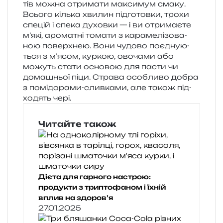
тів можна отри­ма­ти макси­мум смаку.
Всього кіль­ка хви­лин під­го­тов­ки, трохи
спе­цій і спека духов­ки — і ви отри­ма­є­те
м’які, аро­ма­тні тома­ти з кара­ме­лі­зо­ва­
ною поверх­нею. Вони чудо­во поєд­ну­ю­
ться з м’ясом, кур­кою, ово­ча­ми або
можуть стати осно­вою для пасти чи
дома­шньої піци. Страва осо­бли­во добра
з помі­до­ра­ми-слив­ка­ми, але також під­
хо­дять чері.
Читайте також
Дієта для гарного настрою:
продукти з триптофаном і їхній
вплив на здоров’я
27.01.2025