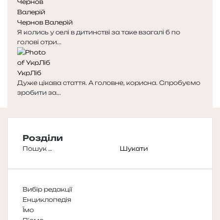
Чернов Валерій
Я колись у селі в дитинстві за таке взагалі б по
голові отри...
УкрЛіб
Дуже цікава стаття. А головне, корисна. Спробуємо
зробити за...
Розділи
Пошук:
Вибір редакції
Енциклопедія
Їмо