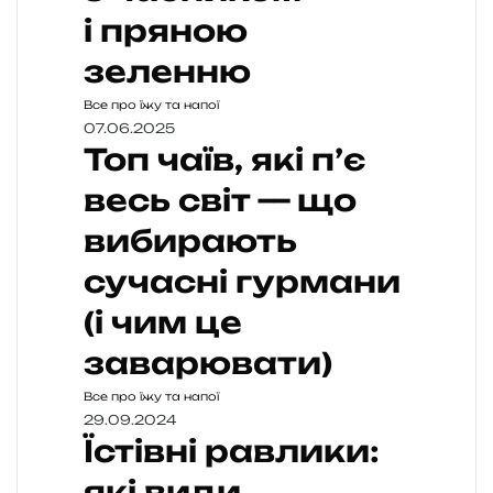
і пряною
зеленню
Все про їжу та напої
07.06.2025
Топ чаїв, які п’є
весь світ — що
вибирають
сучасні гурмани
(і чим це
заварювати)
Все про їжу та напої
29.09.2024
Їстівні равлики:
які види