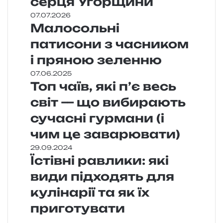
серця Угорщини
07.07.2026
Малосольні
патисони з часником
і пряною зеленню
07.06.2025
Топ чаїв, які п’є весь
світ — що вибирають
сучасні гурмани (і
чим це заварювати)
29.09.2024
Їстівні равлики: які
види підходять для
кулінарії та як їх
приготувати