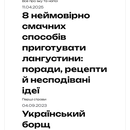
Все про їжу та напої
11.04.2025
8 неймовірно
смачних
способів
приготувати
лангустини:
поради, рецепти
й несподівані
ідеї
Перші страви
04.09.2023
Український
борщ