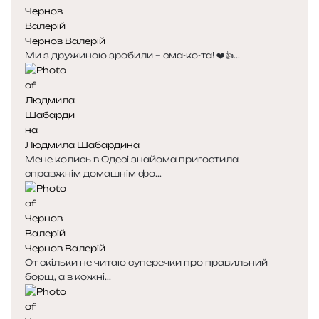
Чернов Валерій
Ми з дружиною зробили – сма-ко-та! ❤️👍...
Людмила Шабардина
Мене колись в Одесі знайома пригостила
справжнім домашнім фо...
Чернов Валерій
От скільки не читаю суперечки про правильний
борщ, а в кожні...