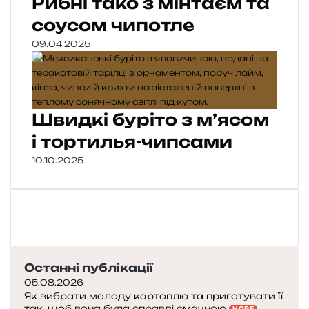
Рибні тако з мінтаєм та
соусом чипотле
09.04.2025
Швидкі буріто з м’ясом
і тортилья-чипсами
10.10.2025
Останні публікації
05.08.2026
Як вибрати молоду картоплю та приготувати її
так, щоб вона була справді смачною
НОВЕ