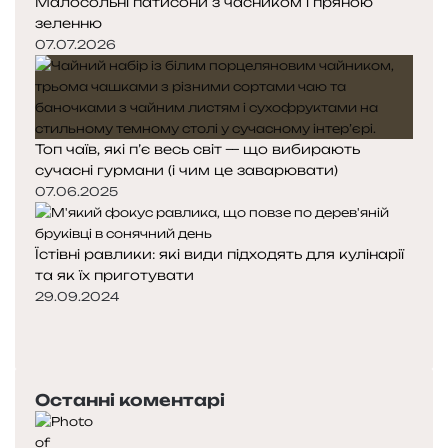
Малосольні патисони з часником і пряною
зеленню
07.07.2026
Топ чаїв, які п’є весь світ — що вибирають
сучасні гурмани (і чим це заварювати)
07.06.2025
Їстівні равлики: які види підходять для кулінарії
та як їх приготувати
29.09.2024
Попередня
сторінка
Наступна
сторінка
Останні коментарі