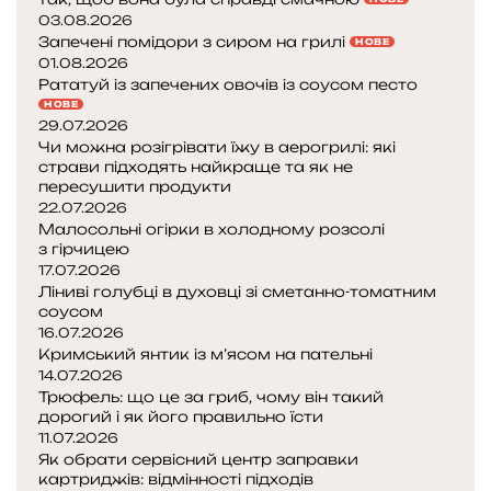
03.08.2026
Запечені помідори з сиром на грилі
НОВЕ
01.08.2026
Рататуй із запечених овочів із соусом песто
НОВЕ
29.07.2026
Чи можна розігрівати їжу в аерогрилі: які
страви підходять найкраще та як не
пересушити продукти
22.07.2026
Малосольні огірки в холодному розсолі
з гірчицею
17.07.2026
Ліниві голубці в духовці зі сметанно-томатним
соусом
16.07.2026
Кримський янтик із м’ясом на пательні
14.07.2026
Трюфель: що це за гриб, чому він такий
дорогий і як його правильно їсти
11.07.2026
Як обрати сервісний центр заправки
картриджів: відмінності підходів