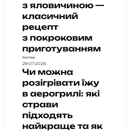
з яловичиною —
класичний
рецепт
з покроковим
приготуванням
Хелпер
29.07.2026
Чи можна
розігрівати їжу
в аерогрилі: які
страви
підходять
найкраще та як