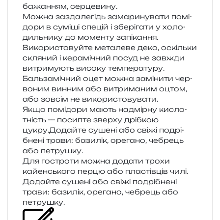
бажа­н­ням, серцевину.
Можна зазда­ле­гідь зама­ри­ну­ва­ти помі­
до­ри в сумі­ші спе­цій і збе­рі­га­ти у холо­
диль­ни­ку до момен­ту запікання.
Використовуйте мета­ле­ве деко, оскіль­ки
скля­ний і кера­мі­чний посуд не зав­жди
витри­му­ють висо­ку температуру.
Бальзамічний оцет можна замі­ни­ти чер­
во­ним вин­ним або витри­ма­ним оцтом,
або зов­сім не використовувати.
Якщо помі­до­ри мають надмір­ну кисло­
тність — поси­пте звер­ху дріб­кою
цукру.Додайте суше­ні або свіжі подрі­
бне­ні трави: бази­лік, оре­га­но, чебрець
або петрушку.
Для гостро­ти можна дода­ти трохи
кайен­сько­го перцю або пла­стів­ців чилі.
Додайте суше­ні або свіжі подрі­бне­ні
трави: бази­лік, оре­га­но, чебрець або
петрушку.