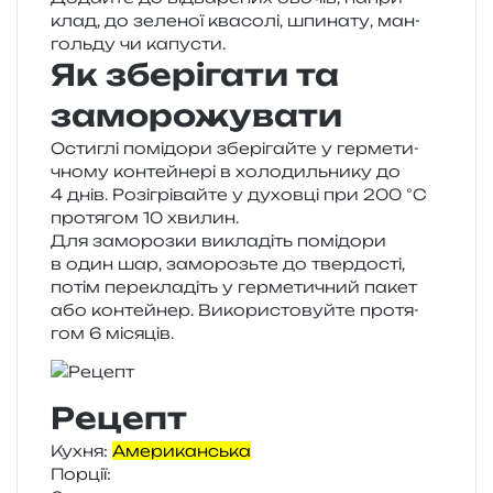
клад, до зеле­ної ква­со­лі, шпи­на­ту, ман­
голь­ду чи капусти.
Як зберігати та
заморожувати
Остиглі помі­до­ри збе­рі­гай­те у гер­ме­ти­
чно­му кон­тей­не­рі в холо­диль­ни­ку до
4 днів. Розігрівайте у духов­ці при 200 °C
про­тя­гом 10 хвилин.
Для замо­роз­ки викла­діть помі­до­ри
в один шар, замо­розь­те до твер­до­сті,
потім пере­кла­діть у гер­ме­ти­чний пакет
або кон­тей­нер. Використовуйте про­тя­
гом 6 місяців.
Рецепт
Кухня:
Американська
Порції: