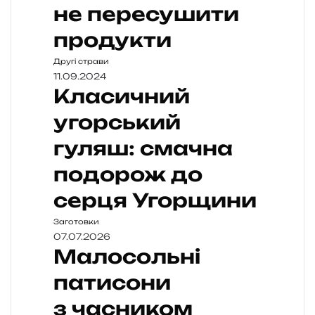
не пересушити
продукти
Другі страви
11.09.2024
Класичний
угорський
гуляш: смачна
подорож до
серця Угорщини
Заготовки
07.07.2026
Малосольні
патисони
з часником