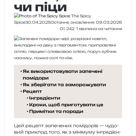
чи піци
The Spicy
Spice
30.04.2025
Останнє оновлення: 09.03.2026
0
242
1 хвилина на читання
Як використовувати запечені
помідори
Як зберігати та заморожувати
Рецепт
Інгредієнти
Кроки, щоб приготувати це
Примітки та поради
Цей рецепт запе­че­них помі­до­рів — чудо­
вий при­клад того, як з міні­му­му інгре­ді­єн­