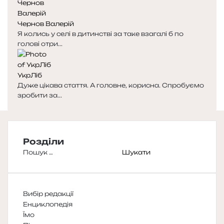
Чернов Валерій
Я колись у селі в дитинстві за таке взагалі б по
голові отри...
УкрЛіб
Дуже цікава стаття. А головне, корисна. Спробуємо
зробити за...
Розділи
Пошук:
Вибір редакції
Енциклопедія
Їмо