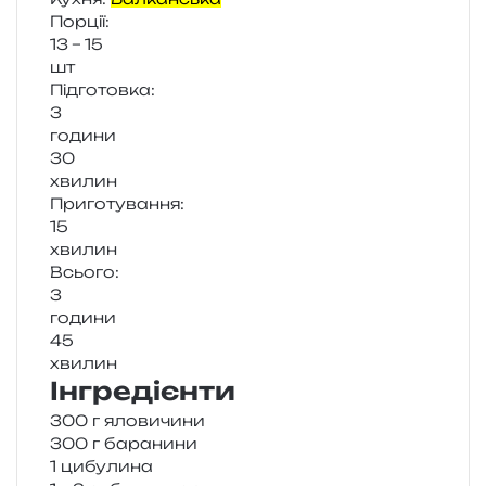
Порції:
13 – 15
шт
Підготовка:
3
годи­ни
30
хви­лин
Приготування:
15
хви­лин
Всього:
3
годи­ни
45
хви­лин
Інгредієнти
300 г яловичини
300 г баранини
1 цибу­ли­на