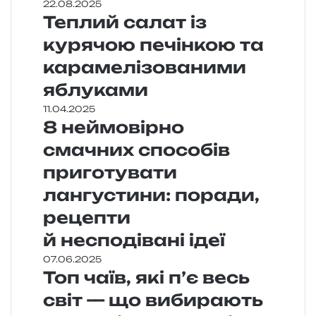
22.08.2025
Теплий салат із
курячою печінкою та
карамелізованими
яблуками
11.04.2025
8 неймовірно
смачних способів
приготувати
лангустини: поради,
рецепти
й несподівані ідеї
07.06.2025
Топ чаїв, які п’є весь
світ — що вибирають