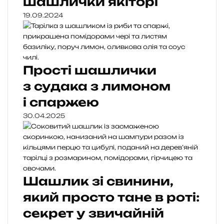
шашлички якіторі
19.09.2024
Прості шашлички
з судака з лимоном
і спаржею
30.04.2025
Шашлик зі свинини,
який просто тане в роті:
секрет у звичайній