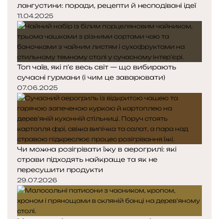
лангустини: поради, рецепти й несподівані ідеї
11.04.2025
Топ чаїв, які п’є весь світ — що вибирають
сучасні гурмани (і чим це заварювати)
07.06.2025
Чи можна розігрівати їжу в аерогрилі: які
страви підходять найкраще та як не
пересушити продукти
29.07.2026