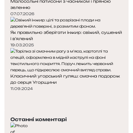
Малосольні патисони з часником і пряною
зеленню
07.07.2026
Як правильно зберігати інжир: свіжий, сушений
і в’ялений
19.03.2025
Класичний угорський гуляш: смачна подорож
до серця Угорщини
11.09.2024
Попередня
сторінка
Наступна
сторінка
Останні коментарі