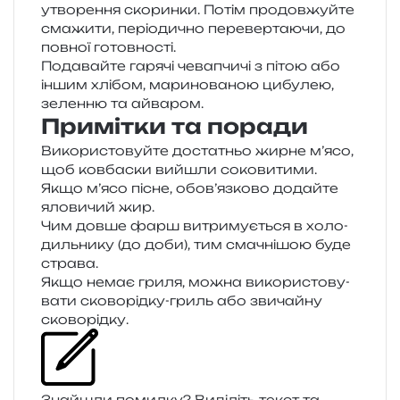
утво­ре­н­ня ско­рин­ки. Потім про­дов­жуй­те
сма­жи­ти, пері­о­ди­чно пере­вер­та­ю­чи, до
пов­ної готовності.
Подавайте гаря­чі чева­пчи­чі з пітою або
іншим хлі­бом, мари­но­ва­ною цибу­лею,
зелен­ню та айваром.
Примітки та поради
Використовуйте доста­тньо жирне м’ясо,
щоб ков­ба­ски вийшли соко­ви­ти­ми.
Якщо м’ясо пісне, обов’язково додай­те
яло­ви­чий жир.
Чим довше фарш витри­му­є­ться в холо­
диль­ни­ку (до доби), тим сма­чні­шою буде
страва.
Якщо немає гриля, можна вико­ри­сто­ву­
ва­ти ско­во­рід­ку-гриль або зви­чай­ну
сковорідку.
Знайшли помил­ку? Виділіть текст та