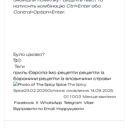
нати­сніть ком­бі­на­цію
Ctrl+Enter
або
Control+Option+Enter
.
Було цікаво?
🥰
🤢
Теги
гриль
Європа
їмо
рецепти
рецепти із
баранини
рецепти із яловичини
страви
The Spicy
Spice
23.02.2025
Останнє оновлення: 14.09.2025
0
1 003
Менше хвилини
Facebook
X
WhatsApp
Telegram
Viber
Відправити по Email
Надрукувати