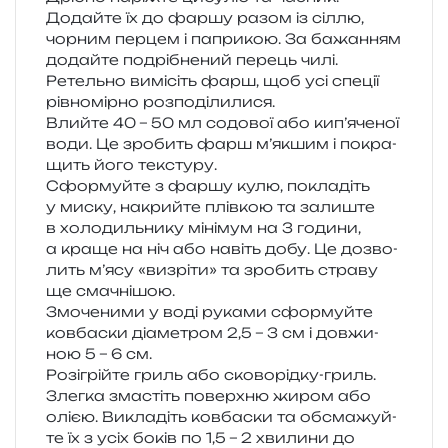
Додайте їх до фаршу разом із сіллю,
чор­ним пер­цем і папри­кою. За бажа­н­ням
додай­те подрі­бне­ний перець чилі.
Ретельно вимі­сіть фарш, щоб усі спе­ції
рів­но­мір­но розподілилися.
Влийте 40 – 50 мл содо­вої або кип’яченої
води. Це зро­бить фарш м’якшим і покра­
щить його текстуру.
Сформуйте з фаршу кулю, покла­діть
у миску, накрий­те плів­кою та зали­ште
в холо­диль­ни­ку міні­мум на 3 годи­ни,
а краще на ніч або навіть добу. Це дозво­
лить м’ясу «визрі­ти» та зро­бить стра­ву
ще смачнішою.
Змоченими у воді рука­ми сфор­муй­те
ков­ба­ски діа­ме­тром 2,5 – 3 см і дов­жи­
ною 5 – 6 см.
Розігрійте гриль або ско­во­рід­ку-гриль.
Злегка зма­стіть поверх­ню жиром або
олією. Викладіть ков­ба­ски та обсма­жуй­
те їх з усіх боків по 1,5 – 2 хви­ли­ни до