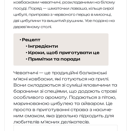
Рецепт
Інгредієнти
Кроки, щоб приготувати це
Примітки та поради
Чевапчичі — це тра­ди­цій­ні бал­кан­ські
м’ясні ков­ба­ски, які готу­ю­ться на грилі.
Вони скла­да­ю­ться зі сумі­ші яло­ви­чи­ни та
бара­ни­ни зі спе­ці­я­ми, що дода­ють стра­ві
осо­бли­во­го аро­ма­ту. Подаються з пітою,
мари­но­ва­ною цибу­лею та айва­ром. Це
про­ста в при­го­ту­ван­ні стра­ва з наси­че­
ним сма­ком, яка іде­аль­но під­хо­дить для
люби­те­лів м’ясних делікатесів.