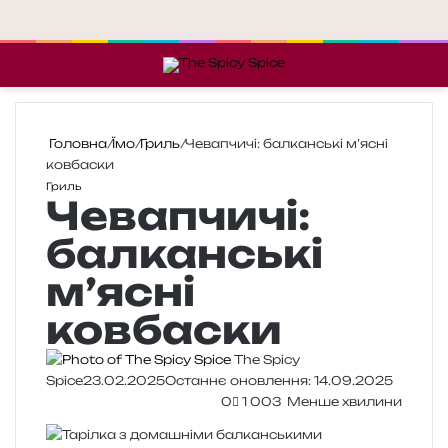
Меню
П
Головна
/
Їмо
/
Гриль
/
Чевапчичі: балканські м’ясні
ковбаски
Гриль
Чевапчичі:
балканські
м’ясні
ковбаски
The Spicy
Spice
23.02.2025
Останнє оновлення: 14.09.2025
0
1 003
Менше хвилини