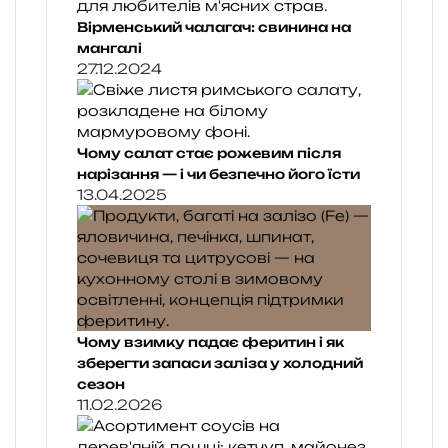
Вірменський чалагач: свинина на
мангалі
27.12.2024
Чому салат стає рожевим після
нарізання — і чи безпечно його їсти
13.04.2025
Чому взимку падає феритин і як
зберегти запаси заліза у холодний
сезон
11.02.2026