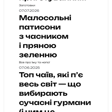
Заготовки
07.07.2026
Малосольні
патисони
з часником
і пряною
зеленню
Все про їжу та напої
07.06.2025
Топ чаїв, які п’є
весь світ — що
вибирають
сучасні гурмани
(і чим це