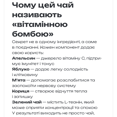
Чому цей чай
називають
«вітамінною
бомбою»
Секрет не в одно­му інгре­ді­єн­ті, а саме
в поєд­нан­ні. Кожен ком­по­нент додає
свою користь:
Апельсин
— дже­ре­ло віта­мі­ну C, під­три­
мує іму­ні­тет і тонус
Яблуко
— додає легку солод­кість
і клітковину
М’ята
— допо­ма­гає роз­сла­би­ти­ся та
заспо­ко­ї­ти нер­во­ву систему
Кориця
— ство­рює від­чу­т­тя тепла
і затишку
Зелений чай
— містить L‑теанін, який
може спри­я­ти кон­цен­тра­ції та спокою
У резуль­та­ті вихо­дить не про­сто чай,