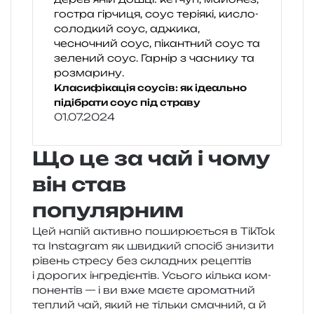
Класифікація соусів: як ідеально
підібрати соус під страву
01.07.2024
Що це за чай і чому
він став
популярним
Цей напій актив­но поши­рю­є­ться в TikTok
та Instagram як швид­кий спо­сіб зни­зи­ти
рівень стре­су без скла­дних реце­птів
і доро­гих інгре­ді­єн­тів. Усього кіль­ка ком­
по­нен­тів — і ви вже маєте аро­ма­тний
теплий чай, який не тіль­ки сма­чний, а й