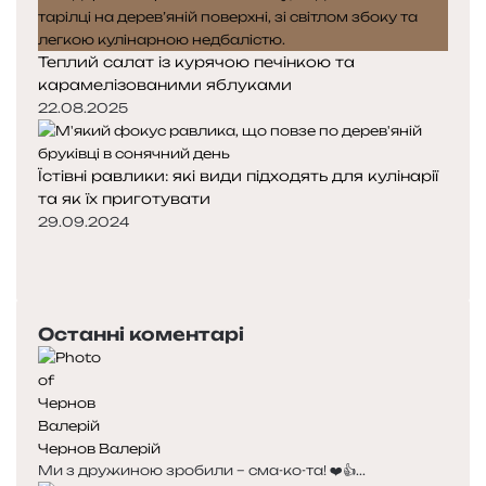
Теплий салат із курячою печінкою та
карамелізованими яблуками
22.08.2025
Їстівні равлики: які види підходять для кулінарії
та як їх приготувати
29.09.2024
Попередня
сторінка
Наступна
сторінка
Останні коментарі
Чернов Валерій
Ми з дружиною зробили – сма-ко-та! ❤️👍...