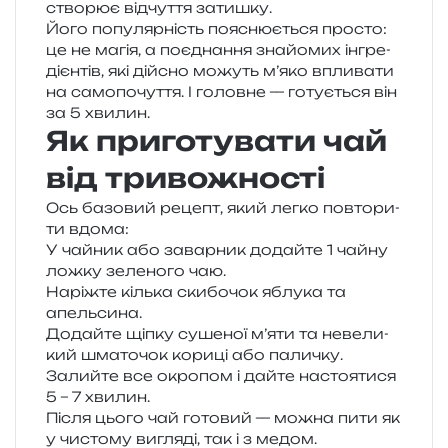
ство­рює від­чу­т­тя затишку.
Його попу­ляр­ність поясню­є­ться про­сто:
це не магія, а поєд­на­н­ня зна­йо­мих інгре­
ді­єн­тів, які дій­сно можуть м’яко впли­ва­ти
на само­по­чу­т­тя. І голов­не — готу­є­ться він
за 5 хвилин.
Як приготувати чай
від тривожності
Ось базо­вий рецепт, який легко повто­ри­
ти вдома:
У чай­ник або завар­ник додай­те 1 чайну
ложку зеле­но­го чаю.
Наріжте кіль­ка ски­бо­чок яблу­ка та
апельсина.
Додайте щіпку суше­ної м’яти та неве­ли­
кий шма­то­чок кори­ці або паличку.
Залийте все окро­пом і дайте насто­я­ти­ся
5 – 7 хвилин.
Після цього чай гото­вий — можна пити як
у чисто­му вигля­ді, так і з медом.