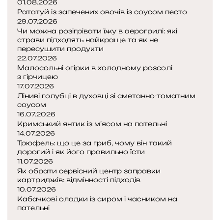
01.08.2026
Рататуй із запечених овочів із соусом песто
29.07.2026
Чи можна розігрівати їжу в аерогрилі: які
страви підходять найкраще та як не
пересушити продукти
22.07.2026
Малосольні огірки в холодному розсолі
з гірчицею
17.07.2026
Ліниві голубці в духовці зі сметанно-томатним
соусом
16.07.2026
Кримський янтик із м’ясом на пательні
14.07.2026
Трюфель: що це за гриб, чому він такий
дорогий і як його правильно їсти
11.07.2026
Як обрати сервісний центр заправки
картриджів: відмінності підходів
10.07.2026
Кабачкові оладки із сиром і часником на
пательні
Попередня