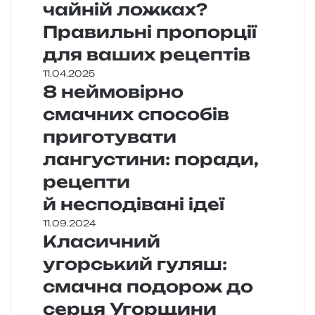
чайній ложках?
Правильні пропорції
для ваших рецептів
11.04.2025
8 неймовірно
смачних способів
приготувати
лангустини: поради,
рецепти
й несподівані ідеї
11.09.2024
Класичний
угорський гуляш:
смачна подорож до
серця Угорщини