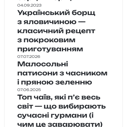
04.09.2023
Український борщ
з яловичиною —
класичний рецепт
з покроковим
приготуванням
07.07.2026
Малосольні
патисони з часником
і пряною зеленню
07.06.2025
Топ чаїв, які п’є весь
світ — що вибирають
сучасні гурмани (і
чим це заварювати)