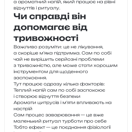
а аро­ма­тний напій, який пра­цює на рівні
від­чут­тів і ритуалу.
Чи справді він
допомагає від
тривожності
Важливо розу­мі­ти: це не ліку­ва­н­ня,
а ско­рі­ше м’яка під­трим­ка. Сам по собі
чай не вирі­шить сер­йо­зні про­бле­ми
з три­во­жні­стю, але може стати хоро­шим
інстру­мен­том для щоден­но­го
заспокоєння.
Тут пра­цює одра­зу кіль­ка факторів:
Теплий напій сам по собі заспо­ко­ює
і ство­рює від­чу­т­тя безпеки
Аромати цитру­сів і м’яти впли­ва­ють на
настрій
Сам про­цес зава­рю­ва­н­ня — це вже
малень­кий риту­ал тур­бо­ти про себе
Тобто ефект — це поєд­на­н­ня фізіо­ло­гії