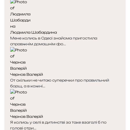
Людмила Шабардина
Мене колись в Одесі знайома пригостила
справжнім домашнім фо...
Чернов Валерій
От скільки не читаю суперечки про правильний
борщ, а в кожні...
Чернов Валерій
Я колись у селі в дитинстві за таке взагалі б по
голові отри...