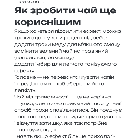
і психології.
Як зробити чай ще
кориснішим
Якщо хоче­ться під­си­ли­ти ефект, можна
трохи ада­пту­ва­ти рецепт під себе:
дода­ти трохи меду для м’якшого смаку
замі­ни­ти зеле­ний чай на трав’яний
(напри­клад, ромашку)
дода­ти імбир для лег­ко­го тоні­зу­ю­чо­го
ефекту
Головне — не пере­ван­та­жу­ва­ти напій
інгре­ді­єн­та­ми, щоб збе­рег­ти його
легкість.
Чай від три­во­жно­сті — це не чарів­на
пігул­ка, але точно при­єм­ний і досту­пний
спо­сіб трохи спо­віль­ни­ти­ся. Він поєд­нує
про­сті інгре­ді­єн­ти, швид­ке при­го­ту­ва­н­ня
і від­чу­т­тя зати­шку, яке так потрі­бне
в напру­же­ні дні.
І навіть якщо ефект біль­ше пси­хо­ло­гі­