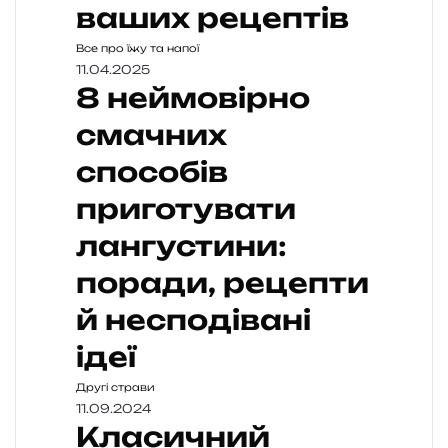
ваших рецептів
Все про їжу та напої
11.04.2025
8 неймовірно
смачних
способів
приготувати
лангустини:
поради, рецепти
й несподівані
ідеї
Другі страви
11.09.2024
Класичний