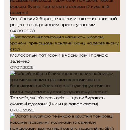
Український борщ з яловичиною — класичний
рецепт з покроковим приготуванням
04.09.2023
Малосольні патисони з часником і пряною
зеленню
07.07.2026
Топ чаїв, які п’є весь світ — що вибирають
сучасні гурмани (і чим це заварювати)
07.06.2025