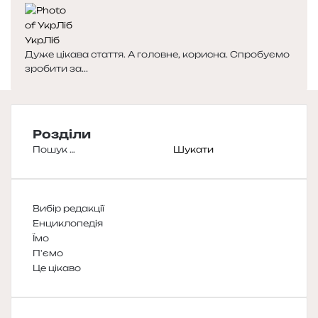
УкрЛіб
Дуже цікава стаття. А головне, корисна. Спробуємо
зробити за...
Розділи
Пошук:
Вибір редакції
Енциклопедія
Їмо
П'ємо
Це цікаво