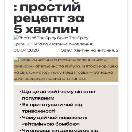
: простий
рецепт за
5 хвилин
The Spicy
Spice
06.04.2026
Останнє оновлення:
06.04.2026
0
97
Хвилин на читання: 2
Що це за чай і чому він став
популярним
Як приготувати чай від
тривожності
Чому цей чай називають
«вітамінною бомбою»
Чи справді він допомагає від