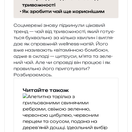
тривожності
Як зробити чай ще кориснішим
Соцмережі знову під­ки­ну­ли ціка­вий
тренд — чай від три­во­жно­сті, який готу­є­
ться букваль­но за кіль­ка хви­лин і вигля­
дає як справ­жній wellness-напій. Його
вже нази­ва­ють «віта­мін­ною бом­бою»,
адже в скла­ді — цитру­си, м’ята та зеле­
ний чай. Але чи справ­ді він пра­цює і як
пра­виль­но його при­го­ту­ва­ти?
Розбираємось.
Читайте також