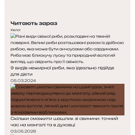
сторінка
Наступна
сторінка
Читають зараз
Хелсі
9 видів нежирної риби, яка ідеально підійде
для дієти
05.03.2024
Скільки смажити шашлик зі свинини: точний
час на мангалі та в духовці
03.05.2026