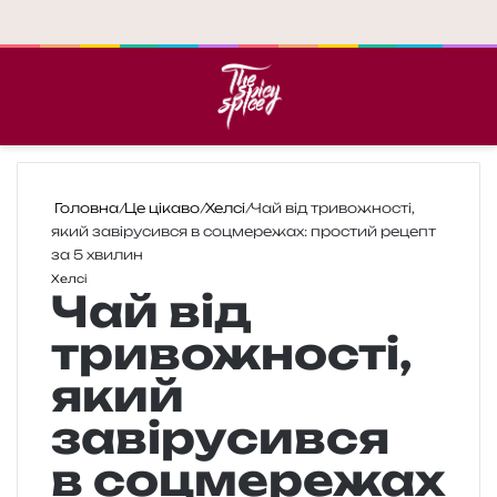
Меню
П
Головна
/
Це цікаво
/
Хелсі
/
Чай від тривожності,
який завірусився в соцмережах: простий рецепт
за 5 хвилин
Хелсі
Чай від
тривожності,
який
завірусився
в соцмережах