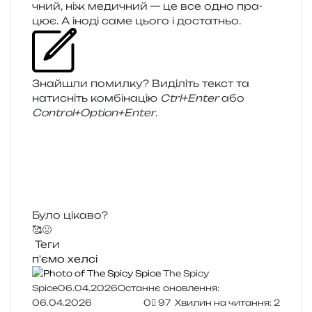
чний, ніж меди­чний — це все одно пра­
цює. А іноді саме цього і достатньо.
Знайшли помил­ку? Виділіть текст та
нати­сніть ком­бі­на­цію
Ctrl+Enter
або
Control+Option+Enter
.
Було цікаво?
🥰
🤢
Теги
п'ємо
хелсі
The Spicy
Spice
06.04.2026
Останнє оновлення:
06.04.2026
0
97
Хвилин на читання: 2