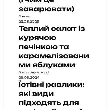
заварювати)
Салати
22.08.2025
Теплий салат із
курячою
печінкою та
карамелізовани
ми яблуками
Все про їжу та напої
29.09.2024
Їстівні равлики:
які види
підходять для