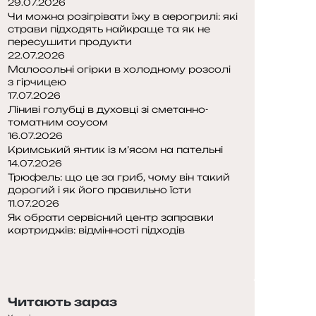
29.07.2026
Чи можна розігрівати їжу в аерогрилі: які
страви підходять найкраще та як не
пересушити продукти
22.07.2026
Малосольні огірки в холодному розсолі
з гірчицею
17.07.2026
Ліниві голубці в духовці зі сметанно-
томатним соусом
16.07.2026
Кримський янтик із м’ясом на пательні
14.07.2026
Трюфель: що це за гриб, чому він такий
дорогий і як його правильно їсти
11.07.2026
Як обрати сервісний центр заправки
картриджів: відмінності підходів
П
о
Н
п
а
е
с
Читають зараз
р
т