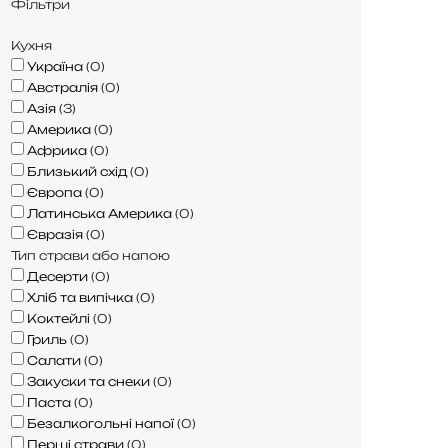
Фільтри
Кухня
Україна
(
0
)
Австралія
(
0
)
Азія
(
3
)
Америка
(
0
)
Африка
(
0
)
Близький схід
(
0
)
Європа
(
0
)
Латинська Америка
(
0
)
Євразія
(
0
)
Тип страви або напою
Десерти
(
0
)
Хліб та випічка
(
0
)
Коктейлі
(
0
)
Гриль
(
0
)
Салати
(
0
)
Закуски та снеки
(
0
)
Паста
(
0
)
Безалкогольні напої
(
0
)
Перші страви
(
0
)