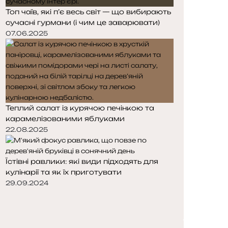
Топ чаїв, які п’є весь світ — що вибирають
сучасні гурмани (і чим це заварювати)
07.06.2025
Теплий салат із курячою печінкою та
карамелізованими яблуками
22.08.2025
Їстівні равлики: які види підходять для
кулінарії та як їх приготувати
29.09.2024
П
о
Н
п
а
е
с