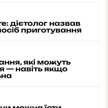
е: дієтолог назвав
осіб приготування
ання, які можуть
 — навіть якщо
ьна
 чи можна їсти