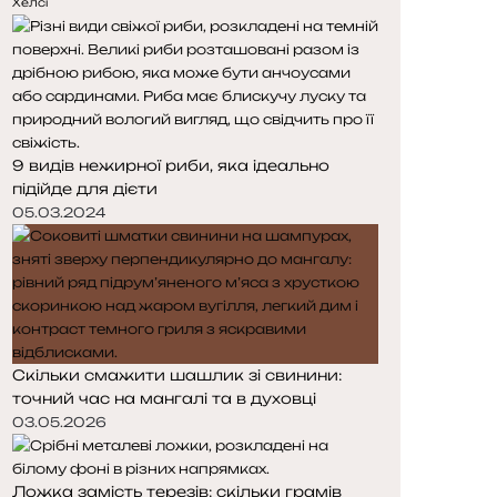
е
у
Хелсі
д
п
н
н
я
а
с
с
т
т
о
о
9 видів нежирної риби, яка ідеально
р
р
підійде для дієти
і
і
н
н
05.03.2024
к
к
а
а
Скільки смажити шашлик зі свинини:
точний час на мангалі та в духовці
03.05.2026
Ложка замість терезів: скільки грамів