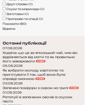
Другі страви
(
0
)
Соуси та маринади
(
0
)
Заготовки
(
0
)
Приправи та спеції
(
0
)
Показати
(
80
)
Відміна
Останні публікації
07.08.2026
Ходзіча: що це за японський чай, чим він
відрізняється від матчі та як правильно
його заварювати
НОВЕ
05.08.2026
Як вибрати молоду картоплю та
приготувати її так, щоб вона була
справді смачною
НОВЕ
03.08.2026
Запечені помідори з сиром на грилі
НОВЕ
01.08.2026
Рататуй із запечених овочів із соусом
песто