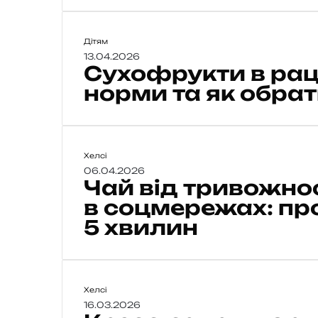
С
Дітям
у
13.04.2026
Сухофрукти в раці
х
о
норми та як обра
ф
р
у
к
Ч
Хелсі
т
а
06.04.2026
и
Чай від тривожнос
й
в
в
в соцмережах: пр
і
р
5 хвилин
д
а
т
ц
р
і
и
о
в
К
Хелсі
н
о
р
16.03.2026
і