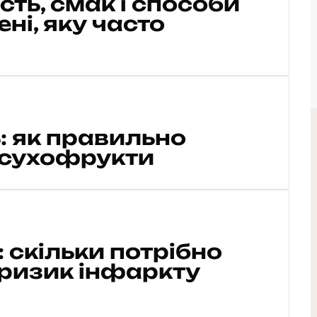
сть, смак і способи
ні, яку часто
ь: як правильно
а сухофрукти
 скільки потрібно
 ризик інфаркту