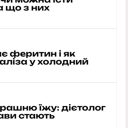
а що з них
є феритин і як
аліза у холодний
орашню їжу: дієтолог
ави стають