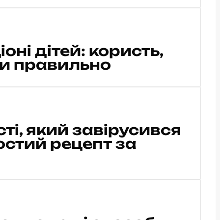
оні дітей: користь,
ти правильно
ті, який завірусився
остий рецепт за