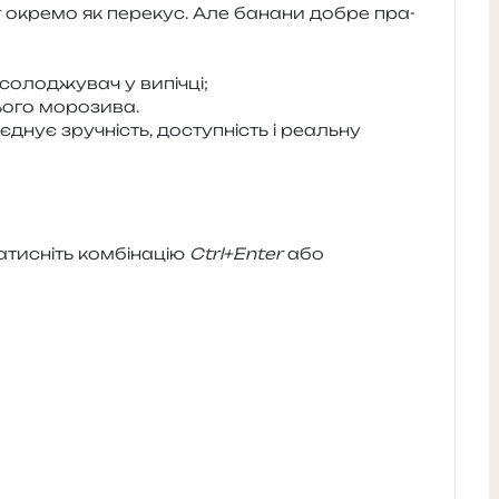
окре­мо як пере­кус. Але бана­ни добре пра­
­со­ло­джу­вач у випічці;
ьо­го морозива.
д­нує зру­чність, досту­пність і реаль­ну
и­сніть ком­бі­на­цію
Ctrl+Enter
або