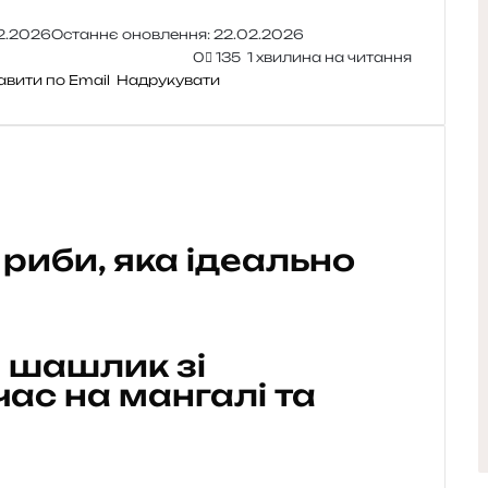
2.2026
Останнє оновлення: 22.02.2026
0
135
1 хвилина на читання
авити по Email
Надрукувати
 риби, яка ідеально
 шашлик зі
час на мангалі та