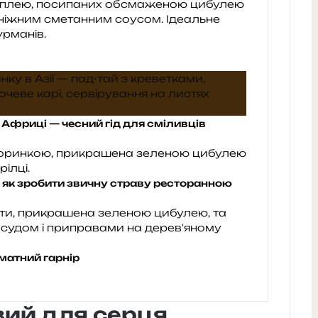
а Африці — чесний гід для сміливців
: як зробити звичну страву ресторанною
матний гарнір
вий для серця