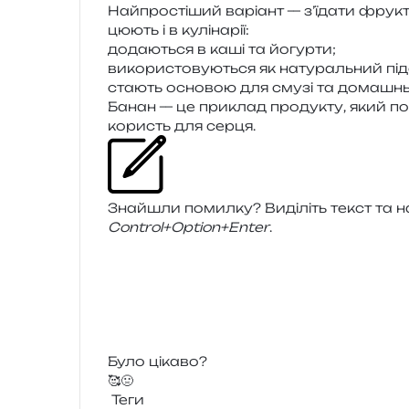
Найпростіший варі­ант — з’їдати фрукт 
цю­ють і в кулінарії:
дода­ю­ться в каші та йогурти;
вико­ри­сто­ву­ю­ться як нату­раль­ний під
ста­ють осно­вою для смузі та дома­шн
Банан — це при­клад про­ду­кту, який поє
користь для серця.
Знайшли помил­ку? Виділіть текст та нат
Control+Option+Enter
.
Було цікаво?
🥰
🤢
Теги