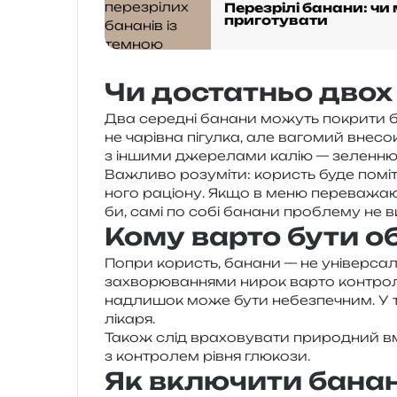
Перезрілі банани: чи 
приготувати
Чи достатньо двох
Два сере­дні бана­ни можуть покри­ти бл
не чарів­на пігул­ка, але ваго­мий вне­со
з інши­ми дже­ре­ла­ми калію — зелен­ню,
Важливо розу­мі­ти: користь буде помі­
но­го раціо­ну. Якщо в меню пере­ва­жа­ю
би, самі по собі бана­ни про­бле­му не 
Кому варто бути 
Попри користь, бана­ни — не уні­вер­саль
захво­рю­ва­н­ня­ми нирок варто кон­тро­л
надли­шок може бути небез­пе­чним. У та
лікаря.
Також слід вра­хо­ву­ва­ти при­ро­дний в
з кон­тро­лем рівня глюкози.
Як включити банан