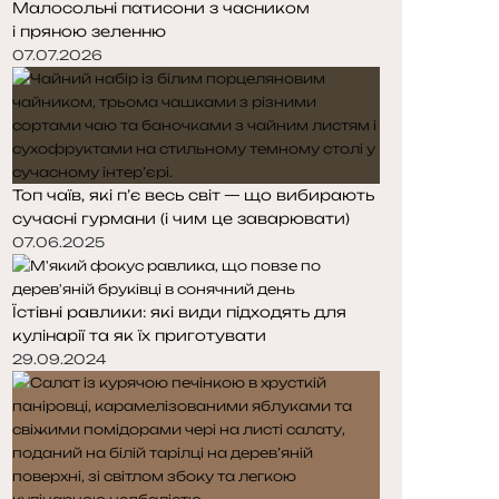
Малосольні патисони з часником
і пряною зеленню
07.07.2026
Топ чаїв, які п’є весь світ — що вибирають
сучасні гурмани (і чим це заварювати)
07.06.2025
Їстівні равлики: які види підходять для
кулінарії та як їх приготувати
29.09.2024