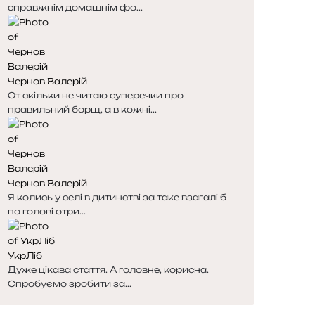
справжнім домашнім фо...
Чернов Валерій
От скільки не читаю суперечки про
правильний борщ, а в кожні...
Чернов Валерій
Я колись у селі в дитинстві за таке взагалі б
по голові отри...
УкрЛіб
Дуже цікава стаття. А головне, корисна.
Спробуємо зробити за...