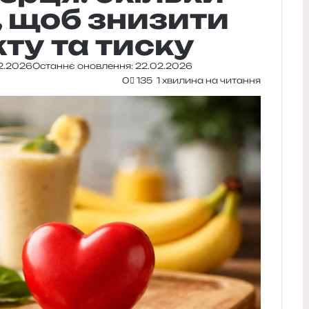
и, щоб знизити
ту та тиску
2.2026
Останнє оновлення: 22.02.2026
0
135
1 хвилина на читання