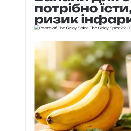
потрібно їст
ризик інфарк
The Spicy Spice
22.0