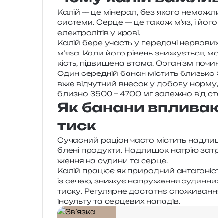
Калій — це міне­рал, без якого немо­жли­
систе­ми. Серце — це також м’яз, і його
еле­ктро­лі­тів у крові.
Калій бере участь у пере­да­чі нер­во­вих і
м’яза. Коли його рівень зни­жу­є­ться, 
кість, під­ви­ще­на втома. Організм почи­
Один сере­дній банан містить близь­ко 
вже від­чу­тний вне­сок у добо­ву норму
бли­зно 3500 – 4700 мг зале­жно від ста
Як банани впливаю
тиск
Сучасний раціон часто містить надли­ш
бле­ні про­ду­кти. Надлишок натрію затри
же­н­ня на суди­ни та серце.
Калій пра­цює як при­ро­дний анта­го­ніс
із сечею, зни­жує напру­же­н­ня судин­них 
тиску. Регулярне доста­тнє спо­жи­ва­н­н
інсуль­ту та сер­це­вих нападів.