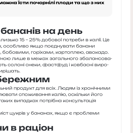
можна їсти почорнілі плоди та що з них
 бананів на день
изь­ко 15 – 25% добо­вої потре­би в калії. Це
к, осо­бли­во якщо поєд­ну­ва­ти бана­ни
 бобо­ви­ми, горі­ха­ми, кар­то­плею, авокадо.
тною лише в межах загаль­но­го зба­лан­со­ва­
ть соло­ні снеки, фас­тфуд і ков­ба­сні виро­
вирішать.
обережним
­ний про­дукт для всіх. Людям із хро­ні­чни­ми
ю­ва­ти спо­жи­ва­н­ня калію, оскіль­ки його
ких випад­ках потрі­бна кон­суль­та­ція
міст цукрів у бана­нах, якщо є про­бле­ми
и в раціон