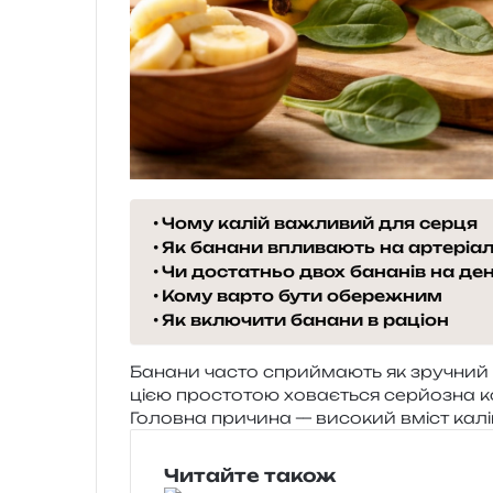
Чому калій важливий для серця
Як банани впливають на артеріа
Чи достатньо двох бананів на де
Кому варто бути обережним
Як включити банани в раціон
Банани часто спри­йма­ють як зру­чний п
цією про­сто­тою хова­є­ться сер­йо­зна 
Головна при­чи­на — висо­кий вміст калі
Читайте також