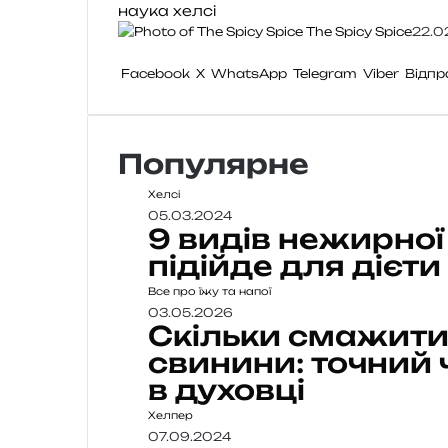
наука
хелсі
The Spicy Spice
22.0
Facebook
X
WhatsApp
Telegram
Viber
Відпр
Популярне
Хелсі
05.03.2024
9 видів нежирної
підійде для дієти
Все про їжу та напої
03.05.2026
Скільки смажити
свинини: точний 
в духовці
Хелпер
07.09.2024