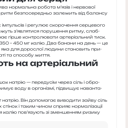
ва нор­маль­на робо­та м’язів і нер­во­вої
 ритм без­по­се­ре­дньо зале­жить від балан­су
мпуль­сів і регу­лює ско­ро­че­н­ня сер­це­во­го
можуть з’являтися пору­ше­н­ня ритму, слаб­
нає гірше кон­тро­лю­ва­ти арте­рі­аль­ний тиск.
350 – 450 мг калію. Два бана­ни на день — це
, яка для доро­слої люди­ни ста­но­вить при­
ті та спосо­бу життя.
ть на артеріальний
ок натрію — перед­усім через сіль і обро­
­мує воду в орга­ні­змі, під­ви­щує наван­та­
т натрію. Він допо­ма­гає виво­ди­ти зайву сіль
сті­нок і таким чином спри­яє нор­ма­лі­за­ції
я калію пов’язують зі змен­ше­н­ням ризи­ку