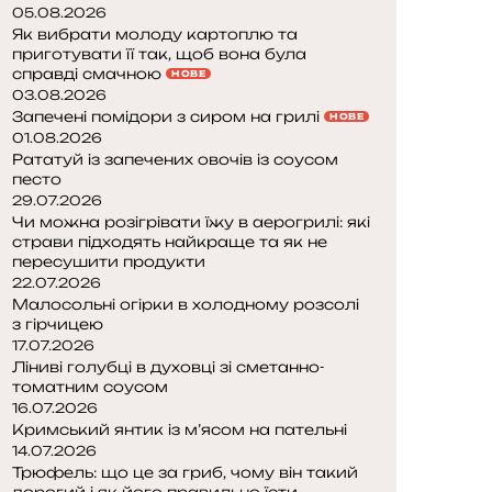
05.08.2026
Як вибрати молоду картоплю та
приготувати її так, щоб вона була
справді смачною
НОВЕ
03.08.2026
Запечені помідори з сиром на грилі
НОВЕ
01.08.2026
Рататуй із запечених овочів із соусом
песто
29.07.2026
Чи можна розігрівати їжу в аерогрилі: які
страви підходять найкраще та як не
пересушити продукти
22.07.2026
Малосольні огірки в холодному розсолі
з гірчицею
17.07.2026
Ліниві голубці в духовці зі сметанно-
томатним соусом
16.07.2026
Кримський янтик із м’ясом на пательні
14.07.2026
Трюфель: що це за гриб, чому він такий
дорогий і як його правильно їсти