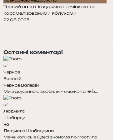
Теплий салат із курячою печінкою та
карамелізованими яблуками
22.08.2025
Попередня
сторінка
Наступна
сторінка
Останні коментарі
Чернов Валерій
Ми з дружиною зробили – сма-ко-та! ❤️👍...
Людмила Шабардина
Мене колись в Одесі знайома пригостила