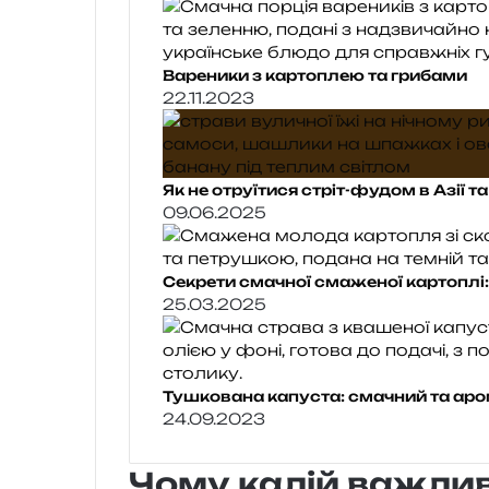
Вареники з картоплею та грибами
22.11.2023
Як не отруїтися стріт-фудом в Азії т
09.06.2025
Секрети смачної смаженої картоплі
25.03.2025
Тушкована капуста: смачний та аро
24.09.2023
Чому калій важли