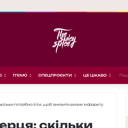
О
П’ЄМО
СПЕЦПРОЄКТИ
ЦЕ ЦІКАВО
скільки потрібно їсти, щоб знизити ризик інфаркту
ерця: скільки