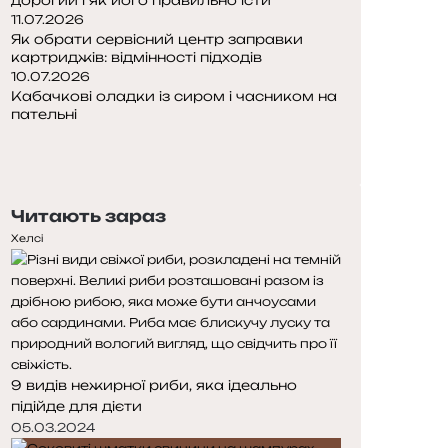
11.07.2026
Як обрати сервісний центр заправки
картриджів: відмінності підходів
10.07.2026
Кабачкові оладки із сиром і часником на
пательні
Попередня
сторінка
Наступна
сторінка
Читають зараз
Хелсі
9 видів нежирної риби, яка ідеально
підійде для дієти
05.03.2024