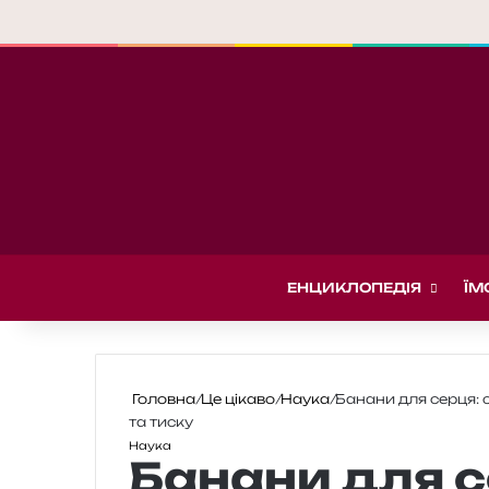
ЕНЦИКЛОПЕДІЯ
ЇМ
Головна
/
Це цікаво
/
Наука
/
Банани для серця: 
та тиску
Наука
Банани для с