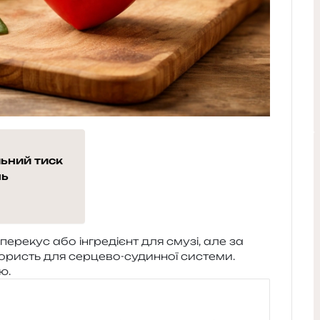
льний тиск
нь
ере­кус або інгре­ді­єнт для смузі, але за
користь для сер­це­во-судин­ної систе­ми.
ю.