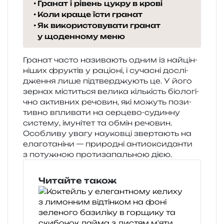
Гранат і рівень цукру в крові
Коли краще їсти гранат
Як використовувати гранат
у щоденному меню
Гранат часто нази­ва­ють одним із най­цін­
ні­ших фру­ктів у раціо­ні, і суча­сні дослі­
дже­н­ня лише під­твер­джу­ють це. У його
зер­нах місти­ться вели­ка кіль­кість біо­ло­гі­
чно актив­них речо­вин, які можуть пози­
тив­но впли­ва­ти на сер­це­во-судин­ну
систе­му, іму­ні­тет та обмін речо­вин.
Особливу увагу нау­ков­ці звер­та­ють на
ела­го­та­ні­ни — при­ро­дні анти­о­кси­дан­ти
з поту­жною про­ти­за­паль­ною дією.
Читайте також