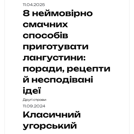
11.04.2025
8 неймовірно
смачних
способів
приготувати
лангустини:
поради, рецепти
й несподівані
ідеї
Другі страви
11.09.2024
Класичний
угорський