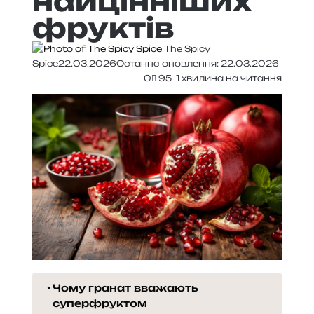
найцінніших
фруктів
The Spicy
Spice
22.03.2026
Останнє оновлення: 22.03.2026
0
95
1 хвилина на читання
Чому гранат вважають
суперфруктом