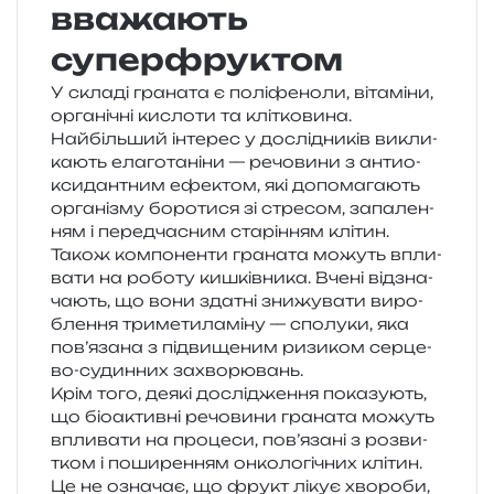
вважають
суперфруктом
У скла­ді гра­на­та є полі­фе­но­ли, віта­мі­ни,
орга­ні­чні кисло­ти та клі­тко­ви­на.
Найбільший інте­рес у дослі­дни­ків викли­
ка­ють ела­го­та­ні­ни — речо­ви­ни з анти­о­
кси­дан­тним ефе­ктом, які допо­ма­га­ють
орга­ні­зму боро­ти­ся зі стре­сом, запа­ле­н­
ням і перед­ча­сним ста­рі­н­ням клітин.
Також ком­по­нен­ти гра­на­та можуть впли­
ва­ти на робо­ту кишків­ни­ка. Вчені від­зна­
ча­ють, що вони зда­тні зни­жу­ва­ти виро­
бле­н­ня три­ме­ти­ла­мі­ну — спо­лу­ки, яка
пов’язана з під­ви­ще­ним ризи­ком сер­це­
во-судин­них захворювань.
Крім того, деякі дослі­дже­н­ня пока­зу­ють,
що біо­актив­ні речо­ви­ни гра­на­та можуть
впли­ва­ти на про­це­си, пов’язані з роз­ви­
тком і поши­ре­н­ням онко­ло­гі­чних клі­тин.
Це не озна­чає, що фрукт лікує хво­ро­би,