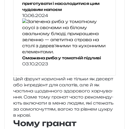
приготувати і насолодитися цим
чудовим напоєм
10.06.2024
Смажена риба у томатній підливі
03.10.2023
Цей фрукт кори­сний не тіль­ки як десерт
або інгре­ді­єнт для сала­тів, але й як
части­на щоден­но­го здо­ро­во­го хар­чу­ва­
н­ня. Саме тому гра­нат часто реко­мен­ду­
ють вклю­ча­ти в меню людям, які сте­жать
за само­по­чу­т­тям, вагою та рів­нем цукру
в крові.
Чому гранат