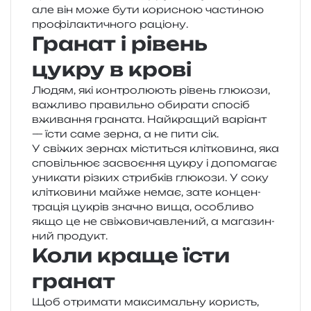
але він може бути кори­сною части­ною
про­фі­ла­кти­чно­го раціону.
Гранат і рівень
цукру в крові
Людям, які кон­тро­лю­ють рівень глю­ко­зи,
важли­во пра­виль­но оби­ра­ти спо­сіб
вжи­ва­н­ня гра­на­та. Найкращий варі­ант
— їсти саме зерна, а не пити сік.
У сві­жих зер­нах місти­ться клі­тко­ви­на, яка
спо­віль­нює засво­є­н­ня цукру і допо­ма­гає
уни­ка­ти різ­ких стриб­ків глю­ко­зи. У соку
клі­тко­ви­ни майже немає, зате кон­цен­
тра­ція цукрів зна­чно вища, осо­бли­во
якщо це не сві­жо­ви­чав­ле­ний, а мага­зин­
ний продукт.
Коли краще їсти
гранат
Щоб отри­ма­ти макси­маль­ну користь,