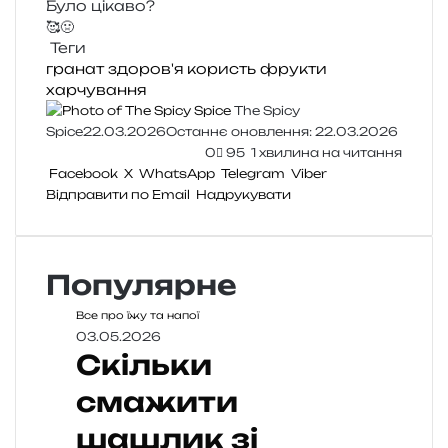
Було цікаво?
🥰
🤢
Теги
гранат
здоров'я
користь
фрукти
харчування
The Spicy
Spice
22.03.2026
Останнє оновлення: 22.03.2026
0
95
1 хвилина на читання
Facebook
X
WhatsApp
Telegram
Viber
Відправити по Email
Надрукувати
Популярне
Все про їжу та напої
03.05.2026
Скільки
смажити
шашлик зі