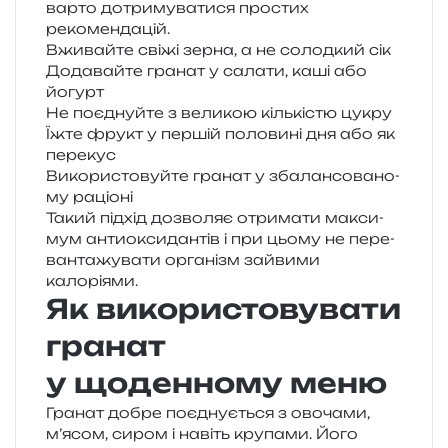
варто дотри­му­ва­ти­ся про­стих
рекомендацій.
Вживайте свіжі зерна, а не солод­кий сік
Додавайте гра­нат у сала­ти, каші або
йогурт
Не поєд­нуй­те з вели­кою кіль­кі­стю цукру
Їжте фрукт у пер­шій поло­ви­ні дня або як
перекус
Використовуйте гра­нат у зба­лан­со­ва­но­
му раціоні
Такий під­хід дозво­ляє отри­ма­ти макси­
мум анти­о­кси­дан­тів і при цьому не пере­
ван­та­жу­ва­ти орга­нізм зай­ви­ми
калоріями.
Як використовувати
гранат
у щоденному меню
Гранат добре поєд­ну­є­ться з ово­ча­ми,
м’ясом, сиром і навіть кру­па­ми. Його