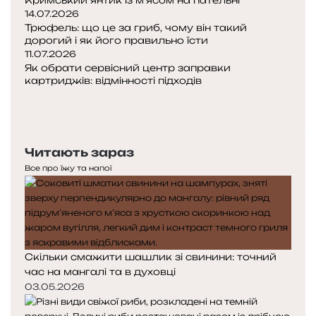
Кримський янтик із м’ясом на пательні
14.07.2026
Трюфель: що це за гриб, чому він такий
дорогий і як його правильно їсти
11.07.2026
Як обрати сервісний центр заправки
картриджів: відмінності підходів
Попередня
сторінка
Наступна
сторінка
Читають зараз
Все про їжу та напої
Скільки смажити шашлик зі свинини: точний
час на мангалі та в духовці
03.05.2026