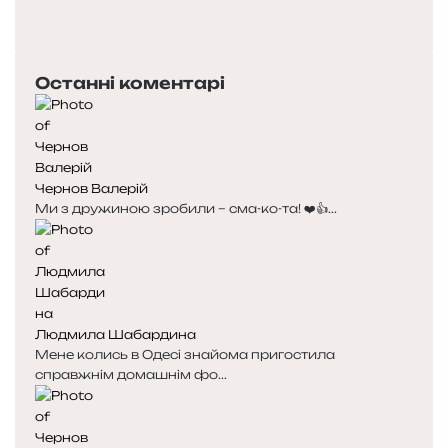
сторінка
Наступна
сторінка
Останні коментарі
Чернов Валерій
Ми з дружиною зробили – сма-ко-та! ❤️👍...
Людмила Шабардина
Мене колись в Одесі знайома пригостила
справжнім домашнім фо...