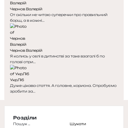
Чернов Валерій
От скільки не читаю суперечки про правильний
борщ, а в кожні...
Чернов Валерій
Я колись у селі в дитинстві за таке взагалі б по
голові отри...
УкрЛіб
Дуже цікава стаття. А головне, корисна. Спробуємо
зробити за...
Розділи
Пошук: