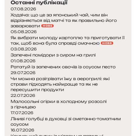
Останні публікації
07.08.2026
Ходзіча: що це за японський чай, чим він
відрізняється від матчі та як правильно його
заварювати
НОВЕ
05.08.2026
Як вибрати молоду картоплю та приготувати її
так, щоб вона була справді смачною
НОВЕ
03.08.2026
Запечені помідори з сиром на грилі
01.08.2026
Рататуй із запечених овочів із соусом песто
29.07.2026
Чи можна розігрівати їжу в аерогрилі: які
страви підходять найкраще та як не
пересушити продукти
22.07.2026
Малосольні огірки в холодному розсолі
з гірчицею
17.07.2026
Ліниві голубці в духовці зі сметанно-томатним
соусом
16.07.2026