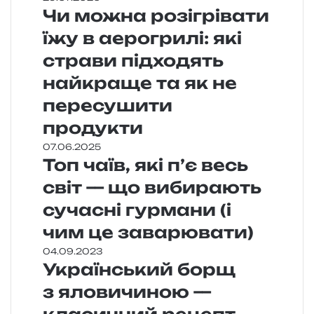
Чи можна розігрівати
їжу в аерогрилі: які
страви підходять
найкраще та як не
пересушити
продукти
07.06.2025
Топ чаїв, які п’є весь
світ — що вибирають
сучасні гурмани (і
чим це заварювати)
04.09.2023
Український борщ
з яловичиною —