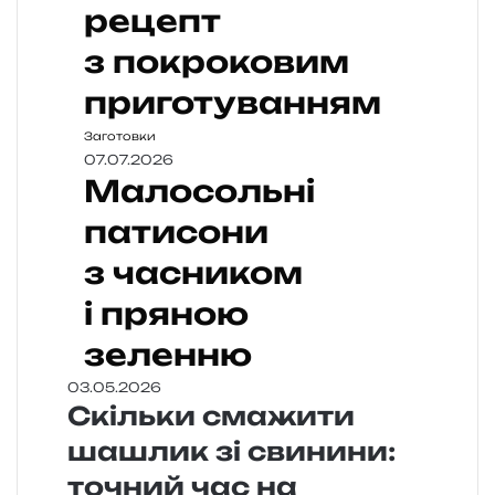
рецепт
з покроковим
приготуванням
Заготовки
07.07.2026
Малосольні
патисони
з часником
і пряною
зеленню
03.05.2026
Скільки смажити
шашлик зі свинини:
точний час на