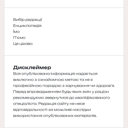
Вибір редакції
Енциклопедія
Їмо
П'ємо
Це цікаво
Дисклеймер
Вся опублікована інформація надається
виключно з ознайомчою метою та не є
професійною порадою з харчування чи здоров’я.
Перед впровадженням будь-яких змін у раціон
рекомендуємо звернутися до кваліфікованого
спеціаліста. Редакція сайту не несе
відповідальності за можливі наслідки
використання опублікованих матеріалів.