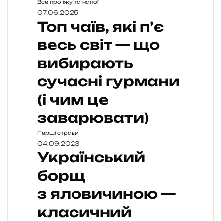
Все про їжу та напої
07.06.2025
Топ чаїв, які п’є
весь світ — що
вибирають
сучасні гурмани
(і чим це
заварювати)
Перші страви
04.09.2023
Український
борщ
з яловичиною —
класичний