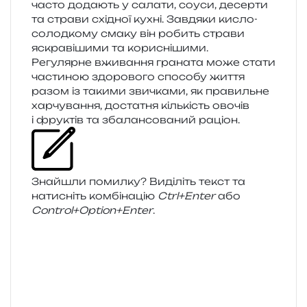
часто дода­ють у сала­ти, соуси, десер­ти
та стра­ви схі­дної кухні. Завдяки кисло-
солод­ко­му смаку він робить стра­ви
яскра­ві­ши­ми та кориснішими.
Регулярне вжи­ва­н­ня гра­на­та може стати
части­ною здо­ро­во­го спосо­бу життя
разом із таки­ми зви­чка­ми, як пра­виль­не
хар­чу­ва­н­ня, доста­тня кіль­кість ово­чів
і фру­ктів та зба­лан­со­ва­ний раціон.
Знайшли помил­ку? Виділіть текст та
нати­сніть ком­бі­на­цію
Ctrl+Enter
або
Control+Option+Enter
.