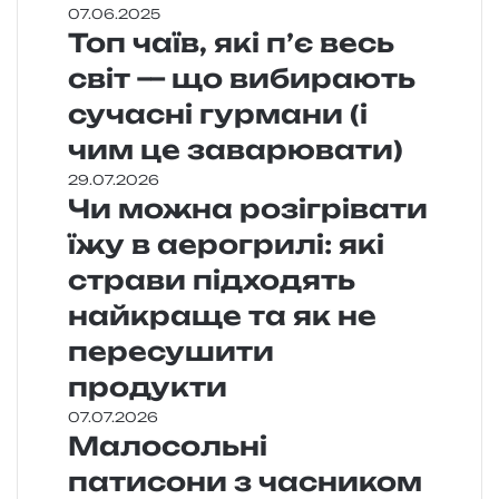
07.06.2025
Топ чаїв, які п’є весь
світ — що вибирають
сучасні гурмани (і
чим це заварювати)
29.07.2026
Чи можна розігрівати
їжу в аерогрилі: які
страви підходять
найкраще та як не
пересушити
продукти
07.07.2026
Малосольні
патисони з часником