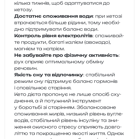
кіль­ка тижнів, щоб ада­пту­ва­ти­ся до
кетозу.
Достатнє спо­жи­ва­н­ня води
: при кето­зі
втра­ча­є­ться біль­ше ріди­ни, тому необ­хі­
дно під­три­му­ва­ти баланс води.
Контроль рівня еле­ктро­лі­тів
: спо­жи­вай­
те про­ду­кти, бага­ті калі­єм (аво­ка­до),
магні­єм та натрієм.
Не забу­вай­те про фізи­чну актив­ність
:
рух спри­яє опти­маль­но­му обмі­ну
речовин.
Якість сну та від­по­чин­ку
: ста­біль­ний
режим сну під­три­мує баланс гор­мо­нів
і спо­віль­нює старіння.
Кето дієта про­по­нує не лише спо­сіб сху­
дне­н­ня, а й поту­жний інстру­мент
у бороть­бі зі ста­рі­н­ням. Збалансоване
спо­жи­ва­н­ня жирів, низь­кий рівень вугле­
во­дів, ста­біль­ний рівень інсу­лі­ну та зни­
же­н­ня оки­сно­го стре­су спри­я­ють дов­го­
лі­т­тю та покра­щен­ню яко­сті життя. Однак