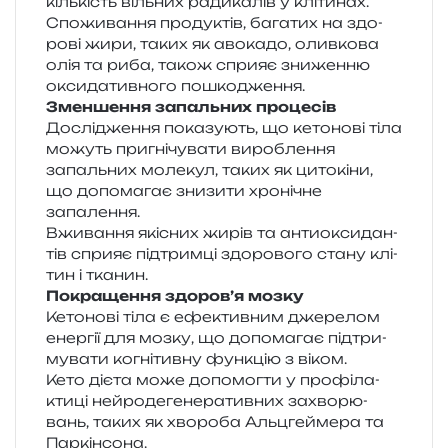
кіль­кість віль­них ради­ка­лів у клітинах.
Споживання про­ду­ктів, бага­тих на здо­
ро­ві жири, таких як аво­ка­до, олив­ко­ва
олія та риба, також спри­яє зни­жен­ню
окси­да­тив­но­го пошкодження.
Зменшення запаль­них процесів
Дослідження пока­зу­ють, що кето­но­ві тіла
можуть при­гні­чу­ва­ти виро­бле­н­ня
запаль­них моле­кул, таких як цито­кі­ни,
що допо­ма­гає зни­зи­ти хро­ні­чне
запалення.
Вживання які­сних жирів та анти­о­кси­дан­
тів спри­яє під­трим­ці здо­ро­во­го стану клі­
тин і тканин.
Покращення здо­ро­в’я мозку
Кетонові тіла є ефе­ктив­ним дже­ре­лом
енер­гії для мозку, що допо­ма­гає під­три­
му­ва­ти когні­тив­ну фун­кцію з віком.
Кето дієта може допо­мог­ти у про­фі­ла­
кти­ці ней­ро­де­ге­не­ра­тив­них захво­рю­
вань, таких як хво­ро­ба Альцгеймера та
Паркінсона.