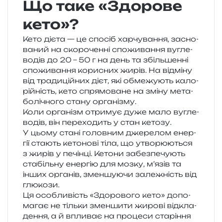
Що таке «Здорове
кето»?
Кето дієта — це спо­сіб хар­чу­ва­н­ня, засно­
ва­ний на ско­ро­чен­ні спо­жи­ва­н­ня вугле­
во­дів до 20 – 50 г на день та збіль­шен­ні
спо­жи­ва­н­ня кори­сних жирів. На від­мі­ну
від тра­ди­цій­них дієт, які обме­жу­ють кало­
рій­ність, кето спря­мо­ва­не на зміну мета­
бо­лі­чно­го стану організму.
Коли орга­нізм отри­мує дуже мало вугле­
во­дів, він пере­хо­дить у стан кето­зу.
У цьому стані голов­ним дже­ре­лом енер­
гії ста­ють кето­но­ві тіла, що утво­рю­ю­ться
з жирів у печін­ці. Кетони забез­пе­чу­ють
ста­біль­ну енер­гію для мозку, м’язів та
інших орга­нів, змен­шу­ю­чи зале­жність від
глюкози.
Ця осо­бли­вість «Здорового кето» допо­
ма­гає не тіль­ки змен­ши­ти жиро­ві від­кла­
де­н­ня, а й впли­ває на про­це­си ста­рі­н­ня