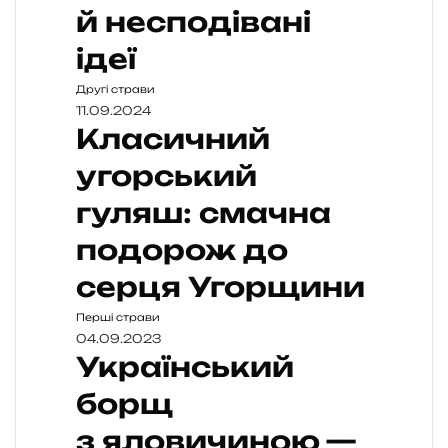
й несподівані
ідеї
Другі страви
11.09.2024
Класичний
угорський
гуляш: смачна
подорож до
серця Угорщини
Перші страви
04.09.2023
Український
борщ
з яловичиною —