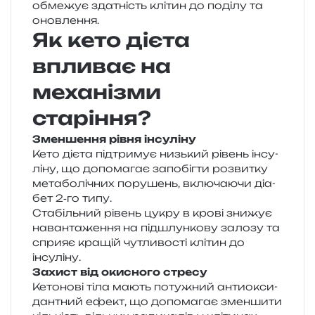
обме­жує зда­тність клі­тин до поді­лу та
оновлення.
Як кето дієта
впливає на
механізми
старіння?
Зменшення рівня інсуліну
Кето дієта під­три­мує низь­кий рівень інсу­
лі­ну, що допо­ма­гає запо­біг­ти роз­ви­тку
мета­бо­лі­чних пору­шень, вклю­ча­ю­чи діа­
бет 2‑го типу.
Стабільний рівень цукру в крові зни­жує
наван­та­же­н­ня на під­шлун­ко­ву зало­зу та
спри­яє кра­щій чутли­во­сті клі­тин до
інсуліну.
Захист від оки­сно­го стресу
Кетонові тіла мають поту­жний анти­о­кси­
дан­тний ефект, що допо­ма­гає змен­ши­ти