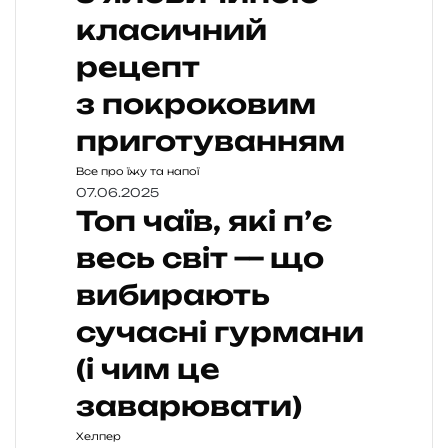
класичний
рецепт
з покроковим
приготуванням
Все про їжу та напої
07.06.2025
Топ чаїв, які п’є
весь світ — що
вибирають
сучасні гурмани
(і чим це
заварювати)
Хелпер