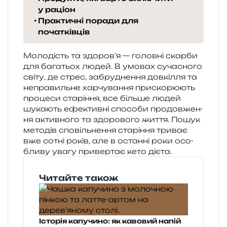
у раціон
Практичні поради для
початківців
Молодість та здо­ро­в’я — голов­ні скар­би
для бага­тьох людей. В умо­вах суча­сно­го
світу, де стрес, забру­дне­н­ня дов­кі­л­ля та
непра­виль­не хар­чу­ва­н­ня при­ско­рю­ють
про­це­си ста­рі­н­ня, все біль­ше людей
шука­ють ефе­ктив­ні спосо­би про­дов­же­н­
ня актив­но­го та здо­ро­во­го життя. Пошук
мето­дів спо­віль­не­н­ня ста­рі­н­ня три­ває
вже сотні років, але в остан­ні роки осо­
бли­ву увагу при­вер­тає кето дієта.
Читайте також
Історія капучино: як кавовий напій