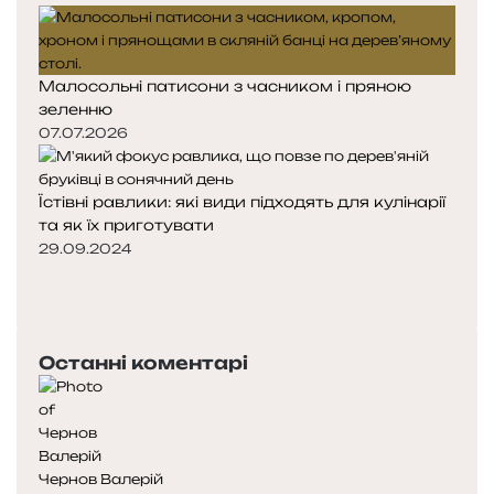
Малосольні патисони з часником і пряною
зеленню
07.07.2026
Їстівні равлики: які види підходять для кулінарії
та як їх приготувати
29.09.2024
Попередня
сторінка
Наступна
сторінка
Останні коментарі
Чернов Валерій