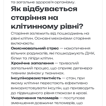
та загаль­не здо­ро­в’я організму.
Як відбувається
старіння на
клітинному рівні?
Старіння зале­жить від пошко­джень на
рівні клі­тин. Основні меха­ні­зми ста­рі­н­ня
включають:
Окиснювальний стрес
— нако­пи­че­н­ня
віль­них ради­ка­лів, які пошко­джу­ють ДНК,
білки та ліпі­ди клітин.
Хронічне запа­ле­н­ня
— три­ва­лий
запаль­ний про­цес, що спри­яє деге­не­ра­
тив­ним змі­нам у тканинах.
Інсулінорезистентність
— стан, при
якому клі­ти­ни пере­ста­ють ефе­ктив­но
вико­ри­сто­ву­ва­ти інсу­лін, що при­зво­дить
до під­ви­ще­но­го рівня глю­ко­зи в крові.
Укорочення тело­ме­рів
— посту­по­ве
змен­ше­н­ня дов­жи­ни тело­ме­рів, що