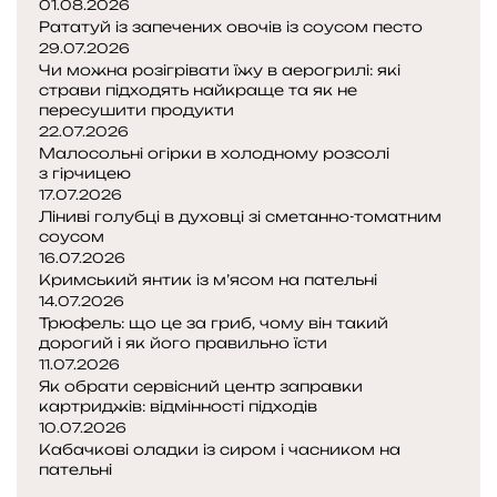
01.08.2026
Рататуй із запечених овочів із соусом песто
29.07.2026
Чи можна розігрівати їжу в аерогрилі: які
страви підходять найкраще та як не
пересушити продукти
22.07.2026
Малосольні огірки в холодному розсолі
з гірчицею
17.07.2026
Ліниві голубці в духовці зі сметанно-томатним
соусом
16.07.2026
Кримський янтик із м’ясом на пательні
14.07.2026
Трюфель: що це за гриб, чому він такий
дорогий і як його правильно їсти
11.07.2026
Як обрати сервісний центр заправки
картриджів: відмінності підходів
10.07.2026
Кабачкові оладки із сиром і часником на
пательні
Попередня