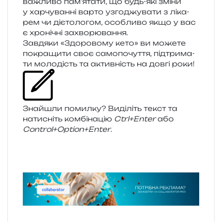
важли­во пам’ятати, що будь-які зміни
у хар­чу­ван­ні варто узго­джу­ва­ти з ліка­
рем чи діє­то­ло­гом, осо­бли­во якщо у вас
є хро­ні­чні захворювання.
Завдяки «Здоровому кето» ви може­те
покра­щи­ти своє само­по­чу­т­тя, під­три­ма­
ти моло­дість та актив­ність на довгі роки!
Знайшли помил­ку? Виділіть текст та
нати­сніть ком­бі­на­цію
Ctrl+Enter
або
Control+Option+Enter
.