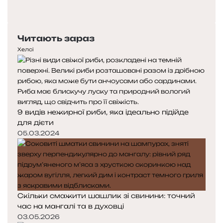
сторінка
Наступна
сторінка
Читають зараз
Хелсі
9 видів нежирної риби, яка ідеально підійде
для дієти
05.03.2024
Скільки смажити шашлик зі свинини: точний
час на мангалі та в духовці
03.05.2026