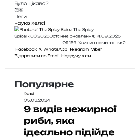
Було цікаво?
🥰
🤢
Теги
наука
хелсі
The Spicy
Spice
17.03.2025
Останнє оновлення: 14.09.2025
0
159
Хвилин на читання: 2
Facebook
X
WhatsApp
Telegram
Viber
Відправити по Email
Надрукувати
Популярне
Хелсі
05.03.2024
9 видів нежирної
риби, яка
ідеально підійде