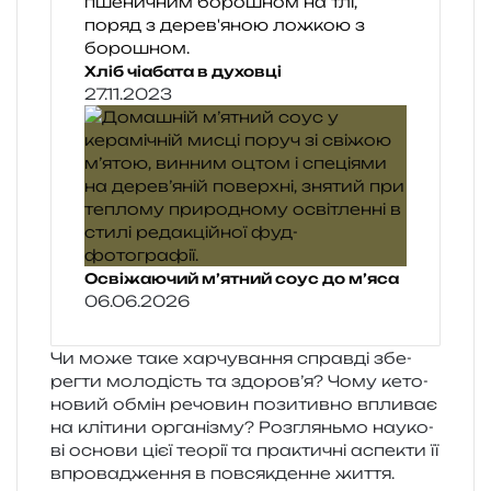
Хліб чіабата в духовці
27.11.2023
Освіжаючий м’ятний соус до м’яса
06.06.2026
Чи може таке хар­чу­ва­н­ня справ­ді збе­
рег­ти моло­дість та здоров’я? Чому кето­
но­вий обмін речо­вин пози­тив­но впли­ває
на клі­ти­ни орга­ні­зму? Розгляньмо нау­ко­
ві осно­ви цієї тео­рії та пра­кти­чні аспе­кти її
впро­ва­дже­н­ня в пов­сяк­ден­не життя.