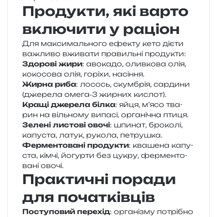
Продукти, які варто
включити у раціон
Для макси­маль­но­го ефе­кту кето дієти
важли­во вжи­ва­ти пра­виль­ні продукти:
Здорові жири
: аво­ка­до, олив­ко­ва олія,
коко­со­ва олія, горі­хи, насіння.
Жирна риба
: лосось, скум­брія, сар­ди­ни
(дже­ре­ла омега‑3 жир­них кислот).
Кращі дже­ре­ла білка
: яйця, м’ясо тва­
рин на віль­но­му випа­сі, орга­ні­чна птиця.
Зелені листо­ві овочі
: шпи­нат, бро­ко­лі,
капу­ста, латук, руко­ла, петрушка.
Ферментовані про­ду­кти
: ква­ше­на капу­
ста, кімчі, йогур­ти без цукру, фер­мен­то­
ва­ні овочі.
Практичні поради
для початківців
Поступовий пере­хід
: орга­ні­зму потрі­бно