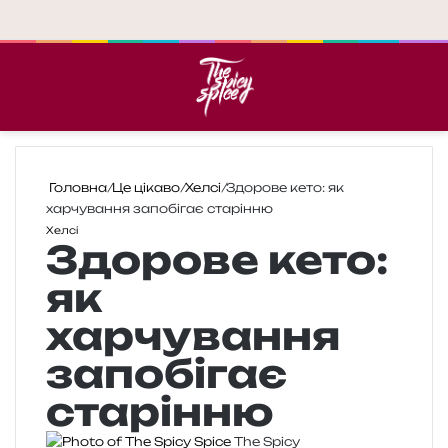
Меню
П
Головна
/
Це цікаво
/
Хелсі
/
Здорове кето: як
харчування запобігає старінню
Хелсі
Здорове кето:
як
харчування
запобігає
старінню
The Spicy