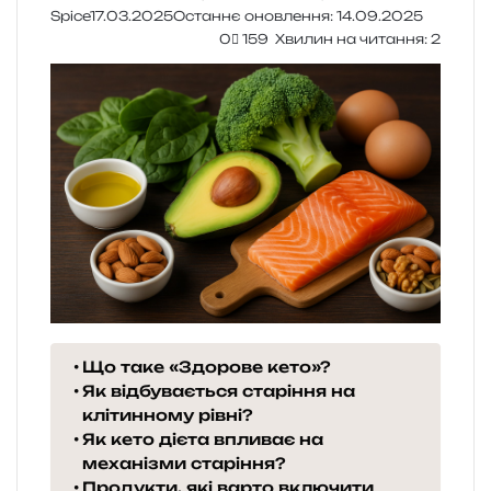
Spice
17.03.2025
Останнє оновлення: 14.09.2025
0
159
Хвилин на читання: 2
Що таке «Здорове кето»?
Як відбувається старіння на
клітинному рівні?
Як кето дієта впливає на
механізми старіння?
Продукти, які варто включити