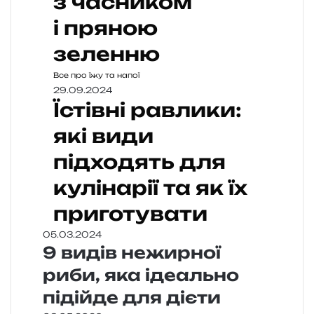
з часником
і пряною
зеленню
Все про їжу та напої
29.09.2024
Їстівні равлики:
які види
підходять для
кулінарії та як їх
приготувати
05.03.2024
9 видів нежирної
риби, яка ідеально
підійде для дієти