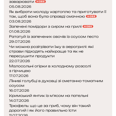
заварювати
НОВЕ
05.08.2026
Як вибрати молоду картоплю та приготувати її
так, щоб вона була справді смачною
НОВЕ
03.08.2026
Запечені помідори з сиром на грилі
НОВЕ
01.08.2026
Рататуй із запечених овочів із соусом песто
29.07.2026
Чи можна розігрівати їжу в аерогрилі: які
страви підходять найкраще та як не
пересушити продукти
22.07.2026
Малосольні огірки в холодному розсолі
з гірчицею
17.07.2026
Ліниві голубці в духовці зі сметанно-томатним
соусом
16.07.2026
Кримський янтик із м’ясом на пательні
14.07.2026
Трюфель: що це за гриб, чому він такий
дорогий і як його правильно їсти
11.07.2026