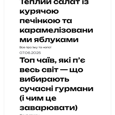
Теплий салат із
курячою
печінкою та
карамелізовани
ми яблуками
Все про їжу та напої
07.06.2025
Топ чаїв, які п’є
весь світ — що
вибирають
сучасні гурмани
(і чим це
заварювати)