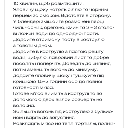
10 хви­лин, щоб розм’якшити.
Яловичу щоку натріть сіллю та чор­ним
пер­цем за сма­ком. Відставте в сторону.
У блен­де­рі змі­шай­те роз­мо­че­ні перці
чилі, часник, оре­га­но, кмин та 2 – 3 сто­ло­
ві ложки води до одно­рі­дної пасти.
Додайте отри­ма­ну пасту в кастру­лю
з тов­стим дном.
Додайте в кастру­лю з пастою решту
води, цибу­лю, лав­ро­вий лист та добре
посо­літь і попер­чіть. Доведіть до кипі­н­ня,
потім змен­шіть вогонь до міні­му­му,
додай­те яло­ви­чу щоку і тушкуй­те під
кри­шкою 1,5−2 годи­ни або до пов­ної
готов­но­сті м’яса.
Готове м’ясо вийміть з кастру­лі та за
допо­мо­гою двох вилок роз­бе­ріть на
волокна.
Збільшіть вогонь під кастру­лею з буль­йо­
ном і варіть до загустіння.
Розкладіть м’ясо на теплі тор­ти­льї, полий­