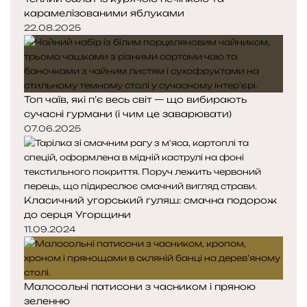
карамелізованими яблуками
22.08.2025
Топ чаїв, які п’є весь світ — що вибирають
сучасні гурмани (і чим це заварювати)
07.06.2025
Класичний угорський гуляш: смачна подорож
до серця Угорщини
11.09.2024
Малосольні патисони з часником і пряною
зеленню