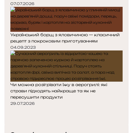
07.07.2026
Український борщ з яловичиною — класичний
рецепт з покроковим приготуванням
04.09.2023
Чи можна розігрівати їжу в аерогрилі: які
страви підходять найкраще та як не
пересушити продукти
29.07.2026
Попередня
сторінка
Наступна
сторінка