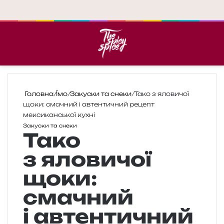
Меню
П
Головна
/
Їмо
/
Закуски та снеки
/
Тако з яловичої
щоки: смачний і автентичний рецепт
мексиканської кухні
Закуски та снеки
Тако
з яловичої
щоки:
смачний
і автентичний