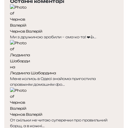
Останні коментарі
Чернов Валерій
Ми з дружиною зробили – сма-ко-та! ❤️👍...
Людмила Шабардина
Мене колись в Одесі знайома пригостила
справжнім домашнім фо...
Чернов Валерій
От скільки не читаю суперечки про правильний
борщ, а в кожні...