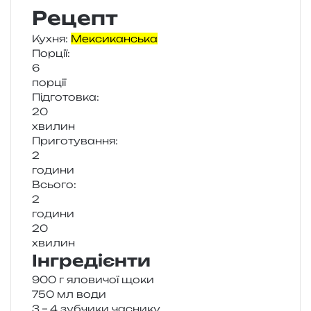
Рецепт
Кухня:
Мексиканська
Порції:
6
пор­ції
Підготовка:
20
хви­лин
Приготування:
2
годи­ни
Всього:
2
годи­ни
20
хви­лин
Інгредієнти
900 г яло­ви­чої щоки
750 мл води
3 – 4 зуб­чи­ки часнику