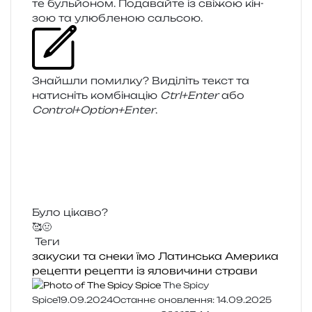
те буль­йо­ном. Подавайте із сві­жою кін­
зою та улю­бле­ною сальсою.
Знайшли помил­ку? Виділіть текст та
нати­сніть ком­бі­на­цію
Ctrl+Enter
або
Control+Option+Enter
.
Було цікаво?
🥰
🤢
Теги
закуски та снеки
їмо
Латинська Америка
рецепти
рецепти із яловичини
страви
The Spicy
Spice
19.09.2024
Останнє оновлення: 14.09.2025