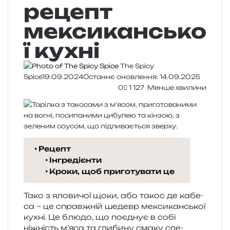
рецепт
мексикансько
ї кухні
The Spicy
Spice
19.09.2024
Останнє оновлення: 14.09.2025
0
1 127
Менше хвилини
Рецепт
Інгредієнти
Кроки, щоб приготувати це
Тако з яло­ви­чої щоки, або такос де кабе­
са – це справ­жній шедевр мекси­кан­ської
кухні. Це блюдо, що поєд­нує в собі
ніжність м’яса та гли­би­ну смаку спе­