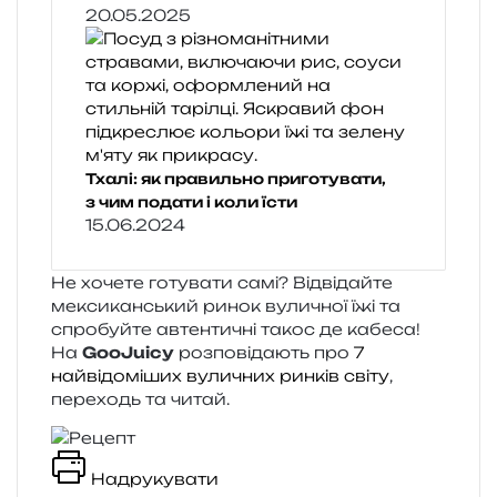
20.05.2025
Тхалі: як правильно приготувати,
з чим подати і коли їсти
15.06.2024
Не хоче­те готу­ва­ти самі? Відвідайте
мекси­кан­ський ринок вули­чної їжі та
спро­буй­те автен­ти­чні такос де кабе­са!
На
GooJuicy
роз­по­від­а­ють про
7
найвідоміших вуличних ринків світу
,
пере­ходь та читай.
Надрукувати