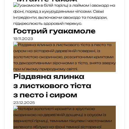
Гострий гуакамоле
19.11.2023
Різдвяна ялинка
з листкового тіста
з песто і сиром
23.12.2025