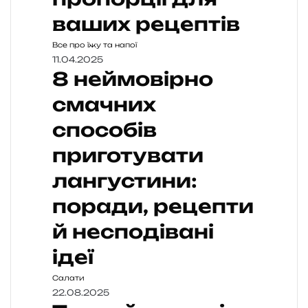
ваших рецептів
Все про їжу та напої
11.04.2025
8 неймовірно
смачних
способів
приготувати
лангустини:
поради, рецепти
й несподівані
ідеї
Салати
22.08.2025