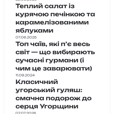
Теплий салат із
курячою печінкою та
карамелізованими
яблуками
07.06.2025
Топ чаїв, які п’є весь
світ — що вибирають
сучасні гурмани (і
чим це заварювати)
11.09.2024
Класичний
угорський гуляш:
смачна подорож до
серця Угорщини
07.07.2026