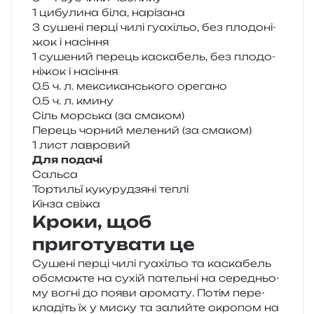
1 цибу­ли­на біла, нарізана
3 суше­ні перці чилі гуа­хі­льо, без пло­до­ні­
жок і насіння
1 суше­ний перець каска­бель, без пло­до­
ні­жок і насіння
0.5 ч. л. мекси­кан­сько­го орегано
0.5 ч. л. кмину
Сіль мор­ська (за смаком)
Перець чор­ний меле­ний (за смаком)
1 лист лавровий
Для пода­чі
Сальса
Тортильї куку­ру­дзя­ні теплі
Кінза свіжа
Кроки, щоб
приготувати це
Сушені перці чилі гуа­хі­льо та каска­бель
обсмаж­те на сухій патель­ні на сере­дньо­
му вогні до появи аро­ма­ту. Потім пере­
кла­діть їх у миску та залий­те окро­пом на