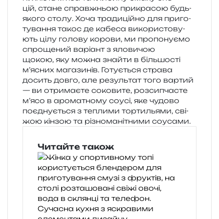
цій, стане справ­жньою при­кра­сою будь-
якого столу. Хоча тра­ди­цій­но для при­го­
ту­ва­н­ня такос де кабе­са вико­ри­сто­ву­
ють цілу голо­ву коро­ви, ми про­по­ну­є­мо
спро­ще­ний варі­ант з яло­ви­чою
щокою, яку можна зна­йти в біль­шо­сті
м’я­сних мага­зи­нів. Готується стра­ва
досить довго, але резуль­тат того вар­тий
— ви отри­ма­є­те соко­ви­те, роз­си­пча­сте
м’ясо в аро­ма­тно­му соусі, яке чудо­во
поєд­ну­є­ться з тепли­ми тор­ти­лья­ми, сві­
жою кін­зою та різно­ма­ні­тни­ми соусами.
Читайте також