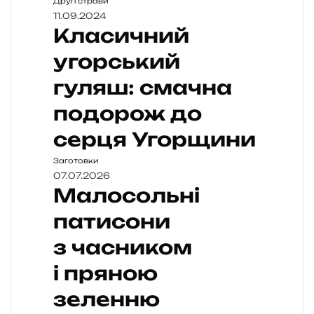
Другі страви
11.09.2024
Класичний
угорський
гуляш: смачна
подорож до
серця Угорщини
Заготовки
07.07.2026
Малосольні
патисони
з часником
і пряною
зеленню