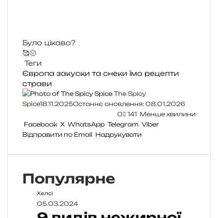
Було цікаво?
🥰
🤢
Теги
Європа
закуски та снеки
їмо
рецепти
страви
The Spicy
Spice
18.11.2025
Останнє оновлення: 08.01.2026
0
141
Менше хвилини
Facebook
X
WhatsApp
Telegram
Viber
Відправити по Email
Надрукувати
Популярне
Хелсі
05.03.2024
9 видів нежирної