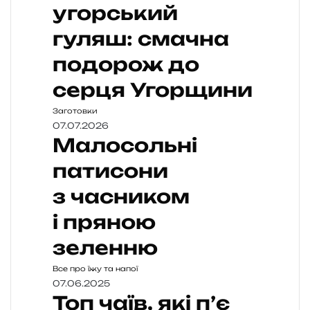
угорський
гуляш: смачна
подорож до
серця Угорщини
Заготовки
07.07.2026
Малосольні
патисони
з часником
і пряною
зеленню
Все про їжу та напої
07.06.2025
Топ чаїв, які п’є