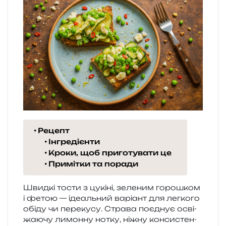
Рецепт
Інгредієнти
Кроки, щоб приготувати це
Примітки та поради
Швидкі тости з цукі­ні, зеле­ним горо­шком
і фетою — іде­аль­ний варі­ант для лег­ко­го
обіду чи пере­ку­су. Страва поєд­нує осві­
жа­ю­чу лимон­ну нотку, ніжну кон­си­стен­