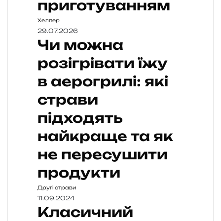
приготуванням
Хелпер
29.07.2026
Чи можна
розігрівати їжу
в аерогрилі: які
страви
підходять
найкраще та як
не пересушити
продукти
Другі страви
11.09.2024
Класичний