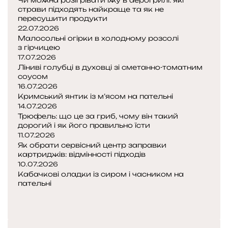
Чи можна розігрівати їжу в аерогрилі: які
страви підходять найкраще та як не
пересушити продукти
22.07.2026
Малосольні огірки в холодному розсолі
з гірчицею
17.07.2026
Ліниві голубці в духовці зі сметанно-томатним
соусом
16.07.2026
Кримський янтик із м’ясом на пательні
14.07.2026
Трюфель: що це за гриб, чому він такий
дорогий і як його правильно їсти
11.07.2026
Як обрати сервісний центр заправки
картриджів: відмінності підходів
10.07.2026
Кабачкові оладки із сиром і часником на
пательні
Попередня
сторінка
Наступна
сторінка