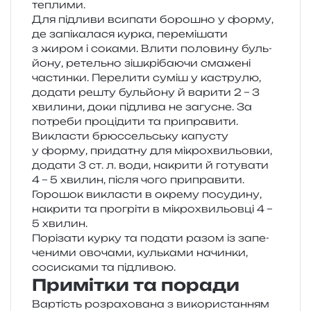
теплими.
Для під­ли­ви вси­па­ти боро­шно у форму,
де запі­ка­ла­ся курка, пере­мі­ша­ти
з жиром і сока­ми. Влити поло­ви­ну буль­
йо­ну, ретель­но зішкрі­ба­ю­чи сма­же­ні
частин­ки. Перелити суміш у кастру­лю,
дода­ти решту буль­йо­ну й вари­ти 2 – 3
хви­ли­ни, доки під­ли­ва не загу­сне. За
потре­би про­ці­ди­ти та приправити.
Викласти брюс­сель­ську капу­сту
у форму, при­да­тну для мікро­хви­льов­ки,
дода­ти 3 ст. л. води, накри­ти й готу­ва­ти
4 – 5 хви­лин, після чого приправити.
Горошок викла­сти в окре­му посу­ди­ну,
накри­ти та про­грі­ти в мікро­хви­льов­ці 4 –
5 хвилин.
Порізати курку та пода­ти разом із запе­
че­ни­ми ово­ча­ми, куль­ка­ми начин­ки,
соси­ска­ми та підливою.
Примітки та поради
Вартість роз­ра­хо­ва­на з вико­ри­ста­н­ням