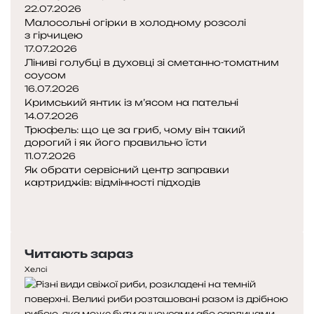
22.07.2026
Малосольні огірки в холодному розсолі
з гірчицею
17.07.2026
Ліниві голубці в духовці зі сметанно-томатним
соусом
16.07.2026
Кримський янтик із м’ясом на пательні
14.07.2026
Трюфель: що це за гриб, чому він такий
дорогий і як його правильно їсти
11.07.2026
Як обрати сервісний центр заправки
картриджів: відмінності підходів
Попередня
сторінка
Наступна
сторінка
Читають зараз
Хелсі