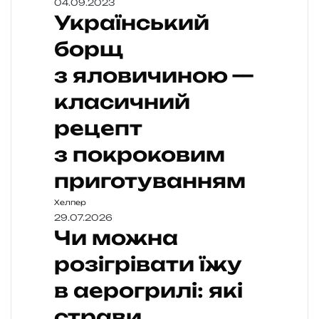
04.09.2023
Український
борщ
з яловичиною —
класичний
рецепт
з покроковим
приготуванням
Хелпер
29.07.2026
Чи можна
розігрівати їжу
в аерогрилі: які
страви