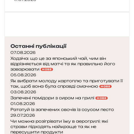
Останні публікації
07.08.2026
Ходзіча: що це за японський чай, чим він
відрізняється від матчі та як правильно його
заварювати
НОВЕ
05.08.2026
Як вибрати молоду картоплю та приготувати її
так, щоб вона була справді смачною
НОВЕ
03.08.2026
Запечені помідори з сиром на грилі
НОВЕ
01.08.2026
Рататуй із запечених овочів із соусом песто
29.07.2026
Чи можна розігрівати їжу в аерогрилі: які
страви підходять найкраще та як не
пересушити продукти