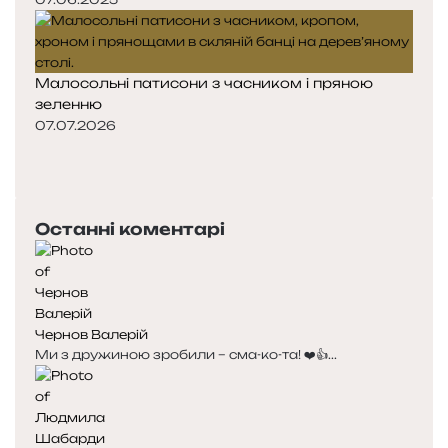
Малосольні патисони з часником і пряною
зеленню
07.07.2026
Попередня
сторінка
Наступна
сторінка
Останні коментарі
Чернов Валерій
Ми з дружиною зробили – сма-ко-та! ❤️👍...