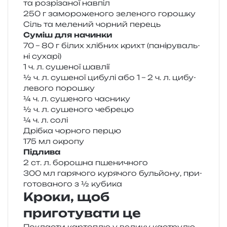
та роз­рі­за­ної навпіл
250 г замо­ро­же­но­го зеле­но­го горошку
Сіль та меле­ний чор­ний перець
Суміш для начинки
70 – 80 г білих хлі­бних крихт (пані­ру­валь­
ні сухарі)
1 ч. л. суше­ної шавлії
½ ч. л. суше­ної цибу­лі або 1 – 2 ч. л. цибу­
ле­во­го порошку
¼ ч. л. суше­но­го часнику
½ ч. л. суше­но­го чебрецю
¼ ч. л. солі
Дрібка чор­но­го перцю
175 мл окропу
Підлива
2 ст. л. боро­шна пшеничного
300 мл гаря­чо­го куря­чо­го буль­йо­ну, при­
го­то­ва­но­го з ½ кубика
Кроки, щоб
приготувати це
Покласти кар­то­плю у вели­ку кастру­лю,