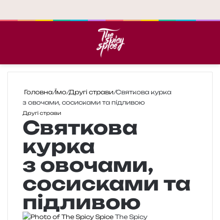
Меню
П
Головна
/
Їмо
/
Другі страви
/
Святкова курка
з овочами, сосисками та підливою
Другі страви
Святкова
курка
з овочами,
сосисками та
підливою
The Spicy