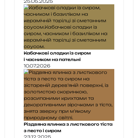
25.05.2025
Кабачкові оладки із сиром
і часником на пательні
10.07.2026
Різдвяна ялинка з листкового тіста
з песто і сиром
23.12.2025