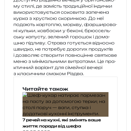
му стилі, де замість тра­ди­цій­ної інди­чки
вико­ри­сто­ву­є­ться соко­ви­та запе­че­на
курка з хрус­ткою ско­рин­кою. До неї
пода­ють кар­то­плю, мор­кву, фар­ши­ро­ва­
ні куль­ки, ков­ба­ски у беко­ні, брюс­сель­
ську капу­сту, зеле­ний горо­шок і дома­
шню під­ли­ву. Страва готу­є­ться від­но­сно
швид­ко, не потре­бує доро­гих про­ду­ктів
і дозво­ляє ство­ри­ти пов­но­цін­не свя­тко­ве
меню з міні­маль­ни­ми витра­та­ми. Це пра­
кти­чний варі­ант для сімей­ної вече­рі
з кла­си­чним сма­ком Різдва.
Читайте також
7 речей на кухні, які змінять ваше
життя: поради від шефа