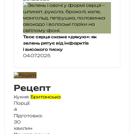
Твоє серце скаже «дякую»: як
зелень рятує від інфарктів
і високого тиску
04.07.2025
Рецепт
Кухня:
Британська
Порції:
4
Підготовка:
30
хви­лин