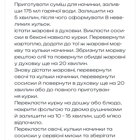
Приготувати суміш для начин­ки, залив­
ши 175 мл гаря­чої води. Залишити на
5 хви­лин, після чого сфор­му­ва­ти 8 неве­
ли­ких кульок.
іста­ти жаров­ні з духов­ки. Викласти соси­
ски в беко­ні нав­ко­ло курки. Перевернути
кар­то­плю, дода­ти до тої ж жаров­ні мор­
кву та куль­ки начин­ки. Збризнути мор­кву
рештою олії та повер­ну­ти оби­дві жаров­ні
у духов­ку ще на 20 хвилин.
Знову діста­ти жаров­ні, пере­вер­ну­ти
овочі та куль­ки начин­ки, пере­вер­ну­ти
соси­ски й повер­ну­ти в духов­ку ще на 20
хви­лин або до пов­но­го при­го­ту­ва­н­
ня курки.
Перекласти курку на дошку або блюдо,
накри­ти фоль­гою та двома рушни­ка­ми
й зали­ши­ти на 10 – 15 хви­лин, щоб м’ясо
відпочило.
Перекласти овочі, куль­ки начин­ки та
соси­ски у сер­ві­сні миски та збе­рі­га­ти