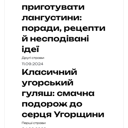
приготувати
лангустини:
поради, рецепти
й несподівані
ідеї
Другі страви
11.09.2024
Класичний
угорський
гуляш: смачна
подорож до
серця Угорщини
Перші страви