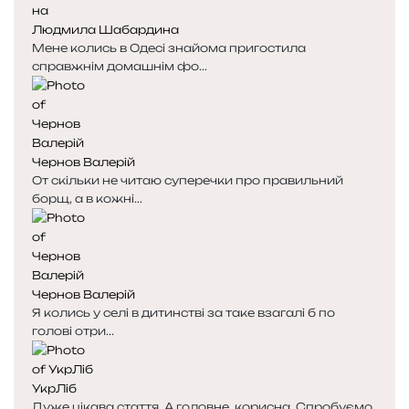
Людмила Шабардина
Мене колись в Одесі знайома пригостила
справжнім домашнім фо...
Чернов Валерій
От скільки не читаю суперечки про правильний
борщ, а в кожні...
Чернов Валерій
Я колись у селі в дитинстві за таке взагалі б по
голові отри...
УкрЛіб
Дуже цікава стаття. А головне, корисна. Спробуємо