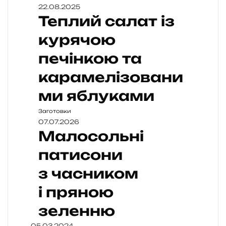
22.08.2025
Теплий салат із
курячою
печінкою та
карамелізовани
ми яблуками
Заготовки
07.07.2026
Малосольні
патисони
з часником
і пряною
зеленню
05.03.2024