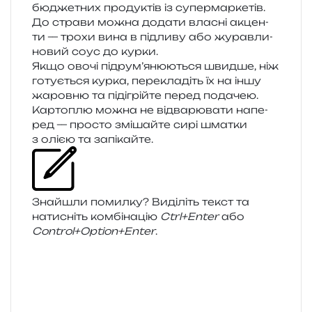
бюдже­тних про­ду­ктів із супермаркетів.
До стра­ви можна дода­ти вла­сні акцен­
ти — трохи вина в під­ли­ву або журав­ли­
но­вий соус до курки.
Якщо овочі підрум’янюються швид­ше, ніж
готу­є­ться курка, пере­кла­діть їх на іншу
жаров­ню та піді­грій­те перед подачею.
Картоплю можна не від­ва­рю­ва­ти напе­
ред — про­сто змі­шай­те сирі шма­тки
з олією та запікайте.
Знайшли помил­ку? Виділіть текст та
нати­сніть ком­бі­на­цію
Ctrl+Enter
або
Control+Option+Enter
.