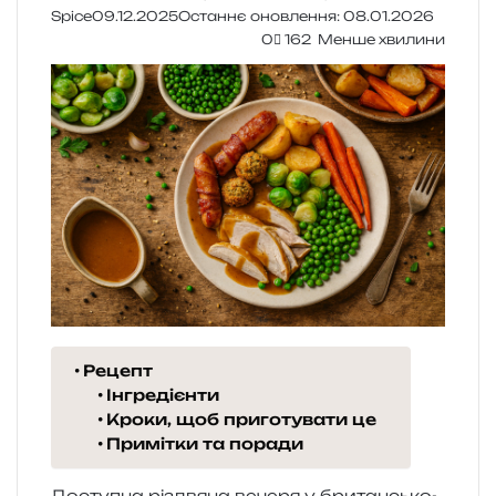
Spice
09.12.2025
Останнє оновлення: 08.01.2026
0
162
Менше хвилини
Рецепт
Інгредієнти
Кроки, щоб приготувати це
Примітки та поради
Доступна різдвя­на вече­ря у бри­тан­сько­