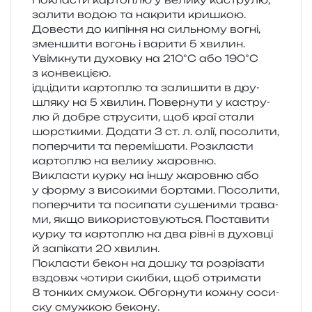
зали­ти водою та накри­ти кри­шкою.
Довести до кипі­н­ня на силь­но­му вогні,
змен­ши­ти вогонь і вари­ти 5 хви­лин.
Увімкнути духов­ку на 210°C або 190°C
з конвекцією.
ідці­ди­ти кар­то­плю та зали­ши­ти в дру­
шля­ку на 5 хви­лин. Повернути у кастру­
лю й добре стру­си­ти, щоб краї стали
шорс­тки­ми. Додати 3 ст. л. олії, посо­ли­ти,
попер­чи­ти та пере­мі­ша­ти. Розкласти
кар­то­плю на вели­ку жаровню.
Викласти курку на іншу жаров­ню або
у форму з висо­ки­ми бор­та­ми. Посолити,
попер­чи­ти та поси­па­ти суше­ни­ми тра­ва­
ми, якщо вико­ри­сто­ву­ю­ться. Поставити
курку та кар­то­плю на два рівні в духов­ці
й запі­ка­ти 20 хвилин.
Покласти бекон на дошку та роз­рі­за­ти
вздовж чоти­ри скиб­ки, щоб отри­ма­ти
8 тон­ких сму­жок. Обгорнути кожну соси­
ску смуж­кою бекону.