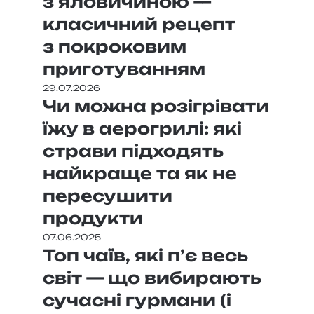
з яловичиною —
класичний рецепт
з покроковим
приготуванням
29.07.2026
Чи можна розігрівати
їжу в аерогрилі: які
страви підходять
найкраще та як не
пересушити
продукти
07.06.2025
Топ чаїв, які п’є весь
світ — що вибирають
сучасні гурмани (і