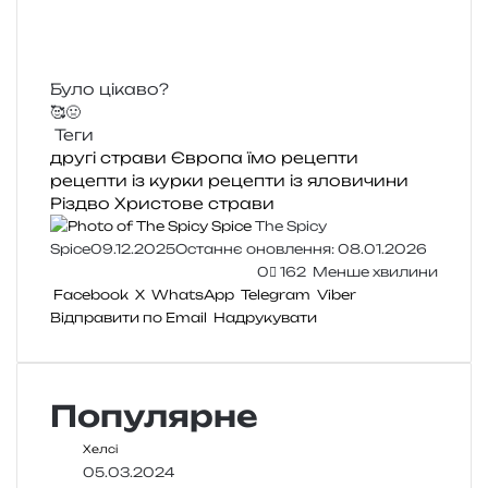
Було цікаво?
🥰
🤢
Теги
другі страви
Європа
їмо
рецепти
рецепти із курки
рецепти із яловичини
Різдво Христове
страви
The Spicy
Spice
09.12.2025
Останнє оновлення: 08.01.2026
0
162
Менше хвилини
Facebook
X
WhatsApp
Telegram
Viber
Відправити по Email
Надрукувати
Популярне
Хелсі
05.03.2024