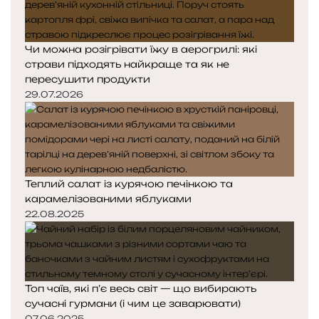
Чи можна розігрівати їжу в аерогрилі: які
страви підходять найкраще та як не
пересушити продукти
29.07.2026
Теплий салат із курячою печінкою та
карамелізованими яблуками
22.08.2025
Топ чаїв, які п’є весь світ — що вибирають
сучасні гурмани (і чим це заварювати)
07.06.2025