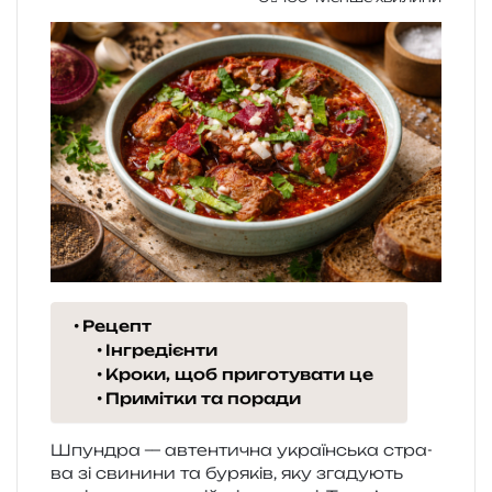
Рецепт
Інгредієнти
Кроки, щоб приготувати це
Примітки та поради
Шпундра — автен­ти­чна укра­їн­ська стра­
ва зі сви­ни­ни та буря­ків, яку зга­ду­ють