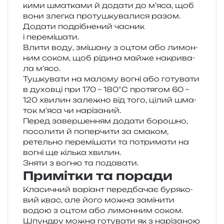
ки­ми шма­тка­ми й дода­ти до м’яса, щоб
вони злег­ка про­ту­шку­ва­ли­ся разом.
Додати подрі­бне­ний часник
і перемішати.
Влити воду, змі­ша­ну з оцтом або лимон­
ним соком, щоб ріди­на майже накри­ва­
ла м’ясо.
Тушкувати на мало­му вогні або готу­ва­ти
в духов­ці при 170 – 180°C про­тя­гом 60 –
120 хви­лин зале­жно від того, цілий шма­
ток м’яса чи нарізаний.
Перед завер­ше­н­ням дода­ти боро­шно,
посо­ли­ти й попер­чи­ти за сма­ком,
ретель­но пере­мі­ша­ти та потри­ма­ти на
вогні ще кіль­ка хвилин.
Зняти з вогню та подавати.
Примітки та поради
Класичний варі­ант перед­ба­чає буря­ко­
вий квас, але його можна замі­ни­ти
водою з оцтом або лимон­ним соком.
Шпундру можна готу­ва­ти як з нарі­за­ною