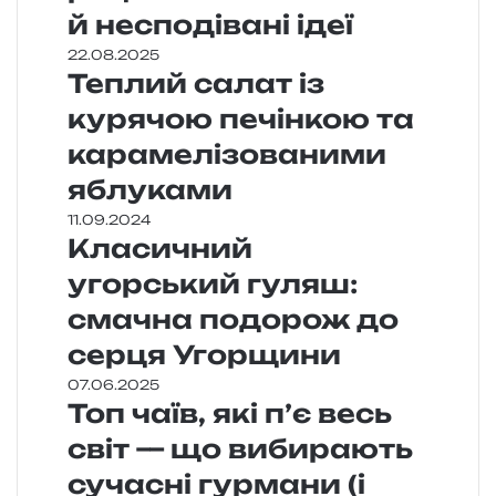
й несподівані ідеї
22.08.2025
Теплий салат із
курячою печінкою та
карамелізованими
яблуками
11.09.2024
Класичний
угорський гуляш:
смачна подорож до
серця Угорщини
07.06.2025
Топ чаїв, які п’є весь
світ — що вибирають
сучасні гурмани (і