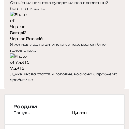
От скільки не читаю суперечки про правильний
борщ, а в кожні...
Чернов Валерій
Я колись у селі в дитинстві за таке взагалі б по
голові отри...
УкрЛіб
Дуже цікава стаття. А головне, корисна. Спробуємо
зробити за...
Розділи
Пошук: