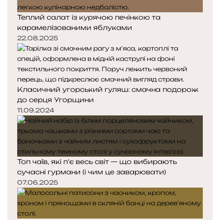
Теплий салат із курячою печінкою та
карамелізованими яблуками
22.08.2025
Класичний угорський гуляш: смачна подорож
до серця Угорщини
11.09.2024
Топ чаїв, які п’є весь світ — що вибирають
сучасні гурмани (і чим це заварювати)
07.06.2025