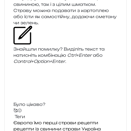
сви­ни­ною, так і з цілим шматком.
Страву можна пода­ва­ти з кар­то­плею
або їсти як само­стій­ну, дода­ю­чи сме­та­ну
чи зелень.
Знайшли помил­ку? Виділіть текст та
нати­сніть ком­бі­на­цію
Ctrl+Enter
або
Control+Option+Enter
.
Було цікаво?
🥰
🤢
Теги
Європа
їмо
перші страви
рецепти
рецепти із свинини
страви
Україна