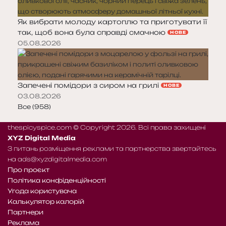
Як вибрати молоду картоплю та приготувати її
так, щоб вона була справді смачною
НОВЕ
05.08.2026
Запечені помідори з сиром на грилі
НОВЕ
03.08.2026
Все (958)
thespicyspice.com © Copyright 2026. Всі права захищені
XYZ Digital Media
З питань розміщення реклами та партнерства звертайтесь
на
ads@xyzdigitalmedia.com
Про проєкт
Політика конфіденційності
Угода користувача
Калькулятор калорій
Партнери
Реклама