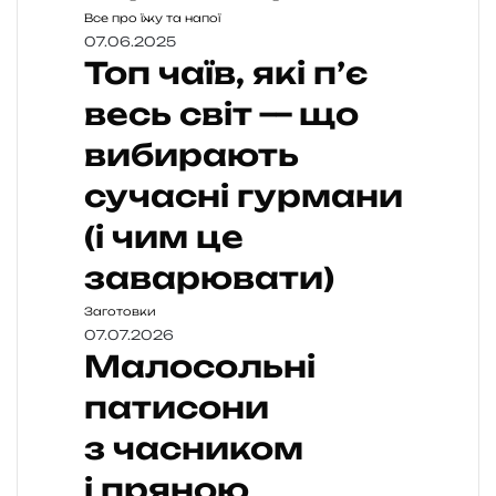
Все про їжу та напої
07.06.2025
Топ чаїв, які п’є
весь світ — що
вибирають
сучасні гурмани
(і чим це
заварювати)
Заготовки
07.07.2026
Малосольні
патисони
з часником
і пряною