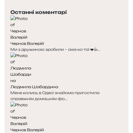
Останні коментарі
Чернов Валерій
Ми з дружиною зробили – сма-ко-та! ❤️👍...
Людмила Шабардина
Мене колись в Одесі знайома пригостила
справжнім домашнім фо...
Чернов Валерій