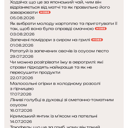
Ходзіча: що це за японський чай, чим він
відрізняється від матчі та як правильно його
заварювати
НОВЕ
05.08.2026
Як вибрати молоду картоплю та приготувати її
так, щоб вона була справді смачною
НОВЕ
03.08.2026
Запечені помідори з сиром на грилі
НОВЕ
01.08.2026
Рататуй із запечених овочів із соусом песто
29.07.2026
Чи можна розігрівати їжу в аерогрилі: які
страви підходять найкраще та як не
пересушити продукти
22.07.2026
Малосольні огірки в холодному розсолі
з гірчицею
17.07.2026
Ліниві голубці в духовці зі сметанно-томатним
соусом
16.07.2026
Кримський янтик із м’ясом на пательні
14.07.2026
Трюфель: що це за гриб, чому він такий