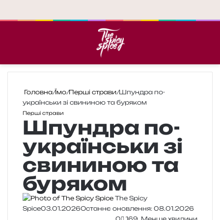
Меню
П
Головна
/
Їмо
/
Перші страви
/
Шпундра по-
українськи зі свининою та буряком
Перші страви
Шпундра по-
українськи зі
свининою та
буряком
The Spicy
Spice
03.01.2026
Останнє оновлення: 08.01.2026
0
169
Менше хвилини