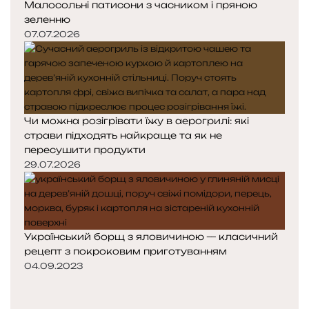
Малосольні патисони з часником і пряною
зеленню
07.07.2026
Чи можна розігрівати їжу в аерогрилі: які
страви підходять найкраще та як не
пересушити продукти
29.07.2026
Український борщ з яловичиною — класичний
рецепт з покроковим приготуванням
04.09.2023
Попередня
сторінка
Наступна
сторінка