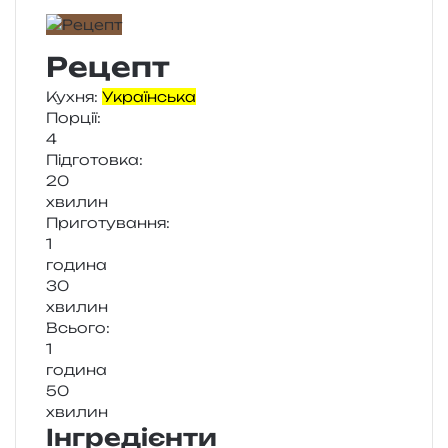
Рецепт
Кухня:
Українська
Порції:
4
Підготовка:
20
хви­лин
Приготування:
1
годи­на
30
хви­лин
Всього:
1
годи­на
50
хви­лин
Інгредієнти