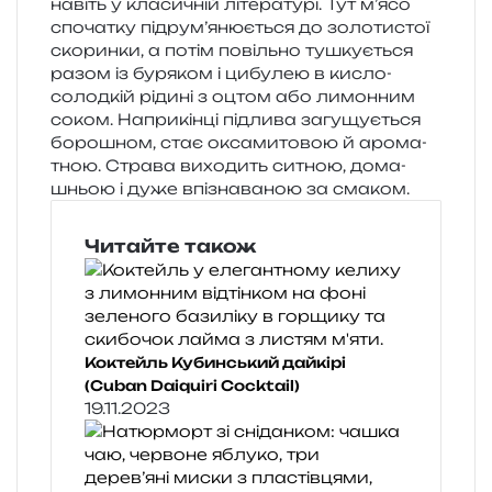
навіть у кла­си­чній літе­ра­ту­рі. Тут м’ясо
спо­ча­тку підрум’янюється до золо­ти­стої
ско­рин­ки, а потім повіль­но тушку­є­ться
разом із буря­ком і цибу­лею в кисло-
солод­кій ріди­ні з оцтом або лимон­ним
соком. Наприкінці під­ли­ва загу­щу­є­ться
боро­шном, стає окса­ми­то­вою й аро­ма­
тною. Страва вихо­дить ситною, дома­
шньою і дуже впі­зна­ва­ною за смаком.
Читайте також
Коктейль Кубинський дайкірі
(Cuban Daiquiri Cocktail)
19.11.2023