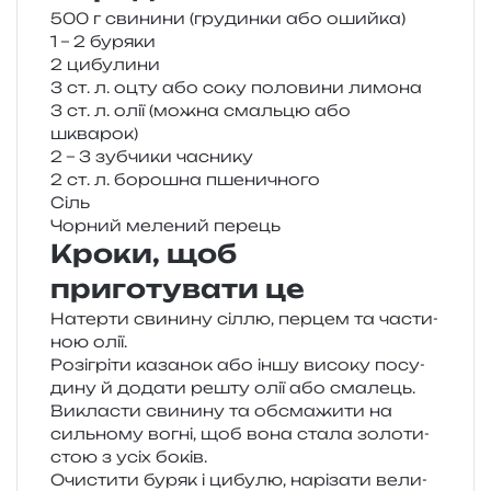
500 г сви­ни­ни (гру­дин­ки або ошийка)
1 – 2 буряки
2 цибу­ли­ни
3 ст. л. оцту або соку поло­ви­ни лимона
3 ст. л. олії (можна смаль­цю або
шкварок)
2 – 3 зуб­чи­ки часнику
2 ст. л. боро­шна пшеничного
Сіль
Чорний меле­ний перець
Кроки, щоб
приготувати це
Натерти сви­ни­ну сіллю, пер­цем та части­
ною олії.
Розігріти каза­нок або іншу висо­ку посу­
ди­ну й дода­ти решту олії або смалець.
Викласти сви­ни­ну та обсма­жи­ти на
силь­но­му вогні, щоб вона стала золо­ти­
стою з усіх боків.
Очистити буряк і цибу­лю, нарі­за­ти вели­