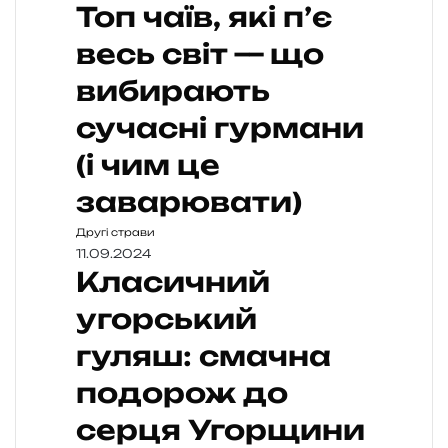
Топ чаїв, які п’є
весь світ — що
вибирають
сучасні гурмани
(і чим це
заварювати)
Другі страви
11.09.2024
Класичний
угорський
гуляш: смачна
подорож до
серця Угорщини