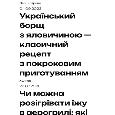
Перші страви
04.09.2023
Український
борщ
з яловичиною —
класичний
рецепт
з покроковим
приготуванням
Хелпер
29.07.2026
Чи можна
розігрівати їжу
в аерогрилі: які