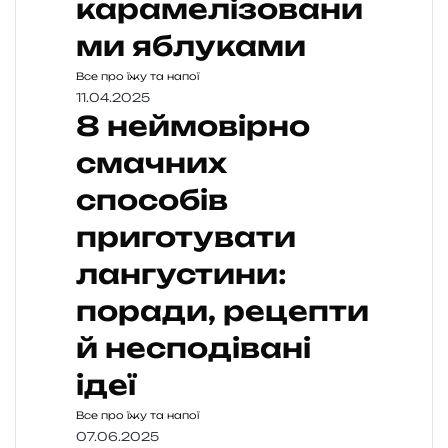
карамелізовани
ми яблуками
Все про їжу та напої
11.04.2025
8 неймовірно
смачних
способів
приготувати
лангустини:
поради, рецепти
й несподівані
ідеї
Все про їжу та напої
07.06.2025