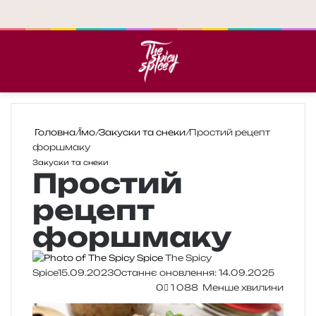
Меню
П
Головна
/
Їмо
/
Закуски та снеки
/
Простий рецепт
форшмаку
Закуски та снеки
Простий
рецепт
форшмаку
The Spicy
Spice
15.09.2023
Останнє оновлення: 14.09.2025
0
1 088
Менше хвилини