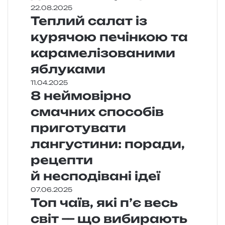
22.08.2025
Теплий салат із
курячою печінкою та
карамелізованими
яблуками
11.04.2025
8 неймовірно
смачних способів
приготувати
лангустини: поради,
рецепти
й несподівані ідеї
07.06.2025
Топ чаїв, які п’є весь
світ — що вибирають