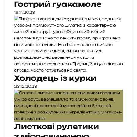
Гострий гуакамоле
19.11.2023
Холодець із курки
23.12.2023
Листкові рулетики
з місо-свининою