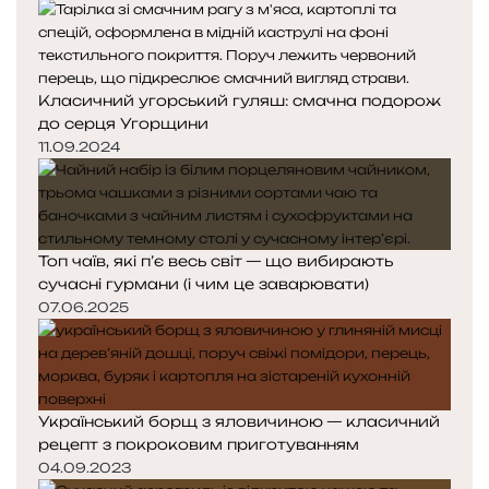
Класичний угорський гуляш: смачна подорож
до серця Угорщини
11.09.2024
Топ чаїв, які п’є весь світ — що вибирають
сучасні гурмани (і чим це заварювати)
07.06.2025
Український борщ з яловичиною — класичний
рецепт з покроковим приготуванням
04.09.2023