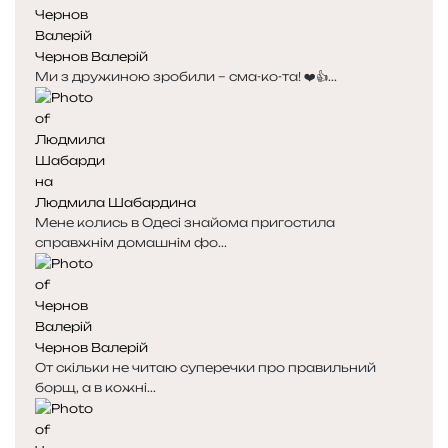
Чернов Валерій
Ми з дружиною зробили – сма-ко-та! ❤️👍...
Людмила Шабардина
Мене колись в Одесі знайома пригостила
справжнім домашнім фо...
Чернов Валерій
От скільки не читаю суперечки про правильний
борщ, а в кожні...