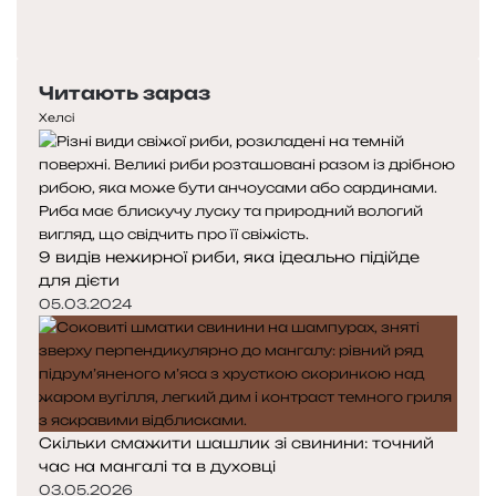
Попередня
сторінка
Наступна
сторінка
Читають зараз
Хелсі
9 видів нежирної риби, яка ідеально підійде
для дієти
05.03.2024
Скільки смажити шашлик зі свинини: точний
час на мангалі та в духовці
03.05.2026