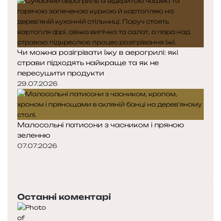
Чи можна розігрівати їжу в аерогрилі: які
страви підходять найкраще та як не
пересушити продукти
29.07.2026
Малосольні патисони з часником і пряною
зеленню
07.07.2026
Попередня
сторінка
Наступна
сторінка
Останні коментарі