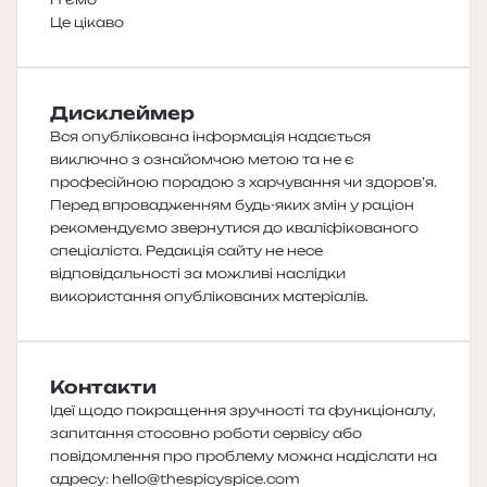
Це цікаво
Дисклеймер
Вся опублікована інформація надається
виключно з ознайомчою метою та не є
професійною порадою з харчування чи здоров’я.
Перед впровадженням будь-яких змін у раціон
рекомендуємо звернутися до кваліфікованого
спеціаліста. Редакція сайту не несе
відповідальності за можливі наслідки
використання опублікованих матеріалів.
Контакти
Ідеї щодо покращення зручності та функціоналу,
запитання стосовно роботи сервісу або
повідомлення про проблему можна надіслати на
адресу:
hello@thespicyspice.com