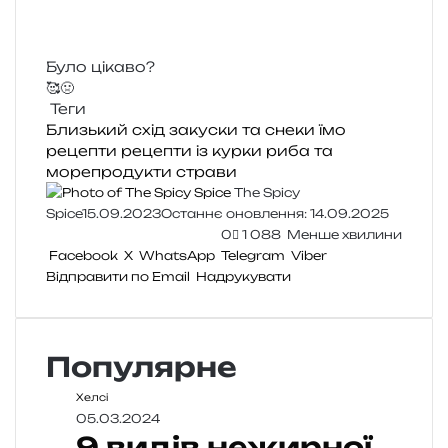
Було цікаво?
🥰
🤢
Теги
Близький схід
закуски та снеки
їмо
рецепти
рецепти із курки
риба та
морепродукти
страви
The Spicy
Spice
15.09.2023
Останнє оновлення: 14.09.2025
0
1 088
Менше хвилини
Facebook
X
WhatsApp
Telegram
Viber
Відправити по Email
Надрукувати
Популярне
Хелсі
05.03.2024
9 видів нежирної