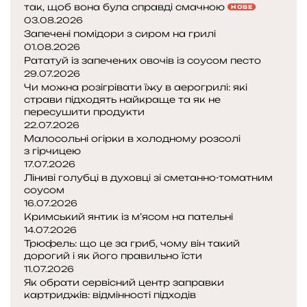
так, щоб вона була справді смачною
НОВЕ
03.08.2026
Запечені помідори з сиром на грилі
01.08.2026
Рататуй із запечених овочів із соусом песто
29.07.2026
Чи можна розігрівати їжу в аерогрилі: які
страви підходять найкраще та як не
пересушити продукти
22.07.2026
Малосольні огірки в холодному розсолі
з гірчицею
17.07.2026
Ліниві голубці в духовці зі сметанно-томатним
соусом
16.07.2026
Кримський янтик із м’ясом на пательні
14.07.2026
Трюфель: що це за гриб, чому він такий
дорогий і як його правильно їсти
11.07.2026
Як обрати сервісний центр заправки
картриджів: відмінності підходів