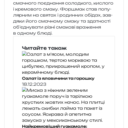
сма­чно­го поєд­на­н­ня солод­ко­го, кисло­го
і кре­мо­во­го смаку. Форшмак став попу­
ляр­ним на свя­тах і родин­них обі­дах, зав­
дя­ки його сма­чно­му смаку та зда­тно­сті
об’­єд­ну­ва­ти різні сма­ко­ві вра­же­н­ня
в одно­му блюді.
Читайте також
Салат із яловичини та горошку
18.12.2023
Найкремовіший гуакамоле: