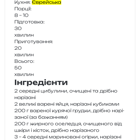
Кухня:
Єврейська
Порції:
8 – 10
Підготовка:
30
хви­лин
Приготування:
20
хви­лин
Всього:
50
хви­лин
Інгредієнти
2 сере­дні цибу­ли­ни, очи­ще­ні та дрі­бно
нарізані
2 вели­кі варе­ні яйця, нарі­за­ні кубиками
200 г варе­ної куря­чої груд­ки, дрі­бно нарі­
за­ної (за бажанням)
200 г жир­но­го осе­лед­ця, очи­ще­но­го від
шкіри і кісток, дрі­бно нарізаного
3 – 4 сере­дні мари­но­ва­ні огір­ки, нарі­за­ні