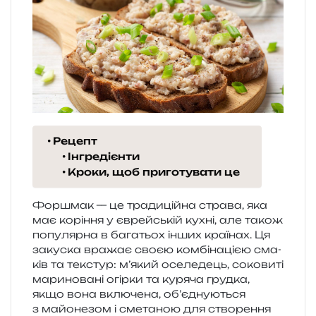
Рецепт
Інгредієнти
Кроки, щоб приготувати це
Форшмак — це тра­ди­цій­на стра­ва, яка
має корі­н­ня у єврей­ській кухні, але також
попу­ляр­на в бага­тьох інших кра­ї­нах. Ця
заку­ска вра­жає своєю ком­бі­на­ці­єю сма­
ків та текс­тур: м’я­кий осе­ле­дець, соко­ви­ті
мари­но­ва­ні огір­ки та куря­ча груд­ка,
якщо вона вклю­че­на, об’­єд­ну­ю­ться
з майо­не­зом і сме­та­ною для ство­ре­н­ня