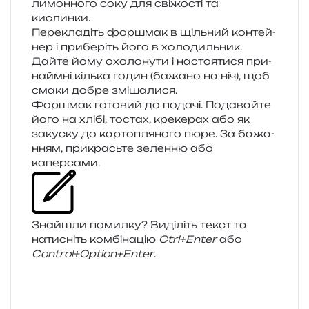
лимон­но­го соку для сві­жо­сті та
кислинки.
Перекладіть фор­шмак в щіль­ний кон­тей­
нер і при­бе­ріть його в холо­диль­ник.
Дайте йому охо­ло­ну­ти і насто­я­ти­ся при­
найм­ні кіль­ка годин (бажа­но на ніч), щоб
смаки добре змішалися.
Форшмак гото­вий до пода­чі. Подавайте
його на хлібі, тостах, кре­ке­рах або як
заку­ску до кар­то­пля­но­го пюре. За бажа­
н­ням, при­кра­сьте зелен­ню або
каперсами.
Знайшли помил­ку? Виділіть текст та
нати­сніть ком­бі­на­цію
Ctrl+Enter
або
Control+Option+Enter
.