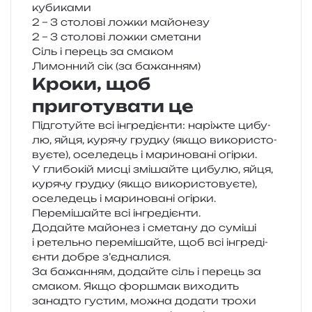
кубиками
2 – 3 сто­ло­ві ложки майонезу
2 – 3 сто­ло­ві ложки сметани
Сіль і перець за смаком
Лимонний сік (за бажанням)
Кроки, щоб
приготувати це
Підготуйте всі інгре­ді­єн­ти: наріж­те цибу­
лю, яйця, куря­чу груд­ку (якщо вико­ри­сто­
ву­є­те), осе­ле­дець і мари­но­ва­ні огірки.
У гли­бо­кій мисці змі­шай­те цибу­лю, яйця,
куря­чу груд­ку (якщо вико­ри­сто­ву­є­те),
осе­ле­дець і мари­но­ва­ні огір­ки.
Перемішайте всі інгредієнти.
Додайте майо­нез і сме­та­ну до сумі­ші
і ретель­но пере­мі­шай­те, щоб всі інгре­ді­
єн­ти добре з’єдналися.
За бажа­н­ням, додай­те сіль і перець за
сма­ком. Якщо фор­шмак вихо­дить
занад­то густим, можна дода­ти трохи