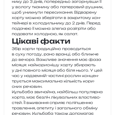
ни­ку до 3 днів, попе­ре­дньо загор­нув­ши її
у воло­гу тка­ни­ну або папе­ро­вий рушник,
щоб уни­кну­ти пере­си­ха­н­ня. Відварену
хорту можна збе­рі­га­ти в закри­то­му кон­
тей­не­рі в холо­диль­ни­ку до 2 днів. Перед
пода­чею її можна злег­ка розі­грі­ти або
пода­ва­ти холо­дною, як салат.
Цікаві факти
Збір хорти тра­ди­цій­но про­во­ди­ться
в суху пого­ду, рано вран­ці, або ближ­че
до вечо­ра. Важливе зна­че­н­ня має фаза
міся­ця: най­ко­ри­сні­шу хорту зби­ра­ють
у дні пов­но­го міся­ця або біля нього. У цей
час у над­зем­ній части­ні рослин кон­цен­
тру­є­ться макси­маль­на кіль­кість кори­
сних речовин.
Кульбаба зви­чай­на, най­більш попу­ляр­на
хорта, має без­ліч ліку­валь­них вла­сти­во­
стей. Її вжи­ва­н­ня спри­яє полі­пшен­ню
трав­ле­н­ня, апе­ти­ту і загаль­но­го обмі­ну
речо­вин. Кульбаба також допо­ма­гає