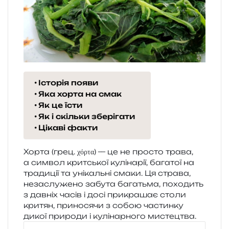
Історія появи
Яка хорта на смак
Як це їсти
Як і скільки зберігати
Цікаві факти
Хорта (грец. χόρτα) — це не про­сто трава,
а сим­вол крит­ської кулі­на­рії, бага­тої на
тра­ди­ції та уні­каль­ні смаки. Ця стра­ва,
неза­слу­же­но забу­та бага­тьма, похо­дить
з дав­ніх часів і досі при­кра­шає столи
кри­тян, при­но­ся­чи з собою частин­ку
дикої при­ро­ди і кулі­нар­но­го мистецтва.