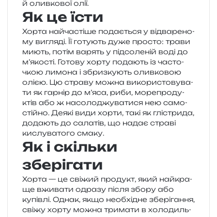
й олив­ко­вої олії.
Як це їсти
Хорта най­ча­сті­ше пода­є­ться у від­ва­ре­но­
му вигля­ді. Її готу­ють дуже про­сто: трави
миють, потім варять у під­со­ле­ній воді до
м’я­ко­сті. Готову хорту пода­ють із часто­
чкою лимо­на і збриз­ку­ють олив­ко­вою
олією. Цю стра­ву можна вико­ри­сто­ву­ва­
ти як гар­нір до м’яса, риби, море­про­ду­
ктів або ж насо­ло­джу­ва­ти­ся нею само­
стій­но. Деякі види хорти, такі як глі­стри­да,
дода­ють до сала­тів, що надає стра­ві
кислу­ва­то­го смаку.
Як і скільки
зберігати
Хорта — це сві­жий про­дукт, який най­кра­
ще вжи­ва­ти одра­зу після збору або
купів­лі. Однак, якщо необ­хі­дне збе­рі­га­н­ня,
свіжу хорту можна три­ма­ти в холо­диль­