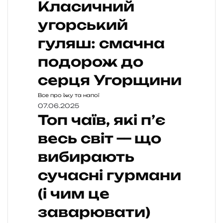
Класичний
угорський
гуляш: смачна
подорож до
серця Угорщини
Все про їжу та напої
07.06.2025
Топ чаїв, які п’є
весь світ — що
вибирають
сучасні гурмани
(і чим це
заварювати)