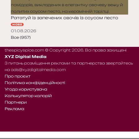
Рататуй із запечених овочів із соусом песто
НОВЕ
01.08.2026
Все (957)
thespicyspice.com © Copyright 2026. Всі права захищені
XYZ Digital Media
З питань розміщення реклами та партнерства звертайтесь
на
ads@xyzdigitalmedia.com
Про проєкт
Політика конфіденційності
Угода користувача
Калькулятор калорій
Партнери
Реклама
Telegram
Patreon
RSS
Facebook
X
WhatsApp
Telegram
e-
Читайте