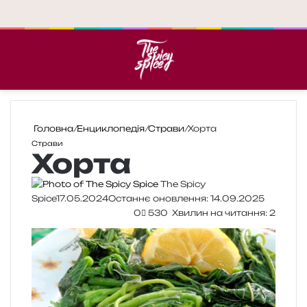
Меню
П
Головна
/
Енциклопедія
/
Страви
/
Хорта
Страви
Хорта
The Spicy
Spice
17.05.2024
Останнє оновлення: 14.09.2025
0
530
Хвилин на читання: 2