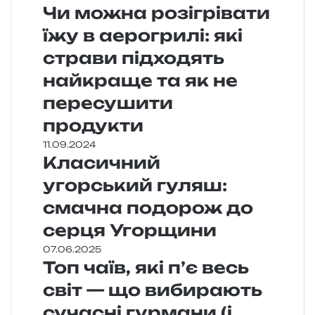
Чи можна розігрівати
їжу в аерогрилі: які
страви підходять
найкраще та як не
пересушити
продукти
11.09.2024
Класичний
угорський гуляш:
смачна подорож до
серця Угорщини
07.06.2025
Топ чаїв, які п’є весь
світ — що вибирають
сучасні гурмани (і