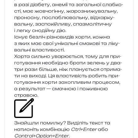
в разі діа­бе­ту, ане­мії та загаль­ної слаб­ко­
сті, має жов­чо­гін­ну, жаро­зни­жу­валь­ну,
про­но­сну, посла­блю­валь­ну, від­хар­ку­
валь­ну, заспо­кій­ли­ву, спа­змо­лі­ти­чну
і легку сно­дій­ну дію.
Існує без­ліч різно­ви­дів хорти, кожна
з яких має свої уні­каль­ні сма­ко­ві та ліку­
валь­ні властивості.
Хорта силь­но ува­рю­є­ться, тому для при­
го­ту­ва­н­ня необ­хі­дно брати зелень у два-
три рази біль­ше, ніж пла­ну­є­ться отри­ма­
ти на вихо­ді. Ця вла­сти­вість робить при­
го­ту­ва­н­ня хорти захо­пли­вим про­це­сом,
а резуль­тат — сма­чною і пожив­ною
стравою.
Знайшли помил­ку? Виділіть текст та
нати­сніть ком­бі­на­цію
Ctrl+Enter
або
Control+Option+Enter
.