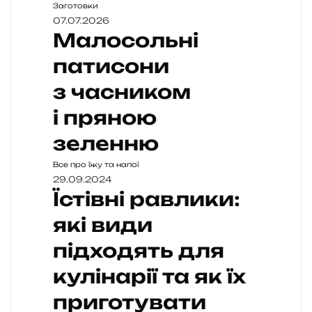
Заготовки
07.07.2026
Малосольні
патисони
з часником
і пряною
зеленню
Все про їжу та напої
29.09.2024
Їстівні равлики:
які види
підходять для
кулінарії та як їх
приготувати