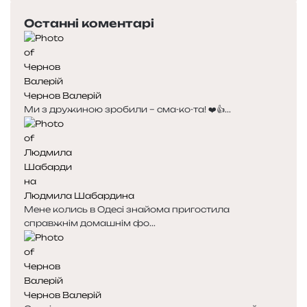
Останні коментарі
Чернов Валерій
Ми з дружиною зробили – сма-ко-та! ❤️👍...
Людмила Шабардина
Мене колись в Одесі знайома пригостила
справжнім домашнім фо...
Чернов Валерій