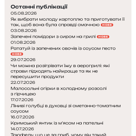
Останні публікації
05.08.2026
Як вибрати молоду картоплю та приготувати її
так, щоб вона була справді смачною
НОВЕ
03.08.2026
Запечені помідори з сиром на грилі
НОВЕ
01.08.2026
Рататуй із запечених овочів із соусом песто
НОВЕ
29.07.2026
Чи можна розігрівати їжу в аерогрилі: які
страви підходять найкраще та як не
пересушити продукти
22.07.2026
Малосольні огірки в холодному розсолі
з гірчицею
17.07.2026
Ліниві голубці в духовці зі сметанно-томатним
соусом
16.07.2026
Кримський янтик із м’ясом на пательні
14.07.2026
Трюфель: що це за гриб, чому він такий