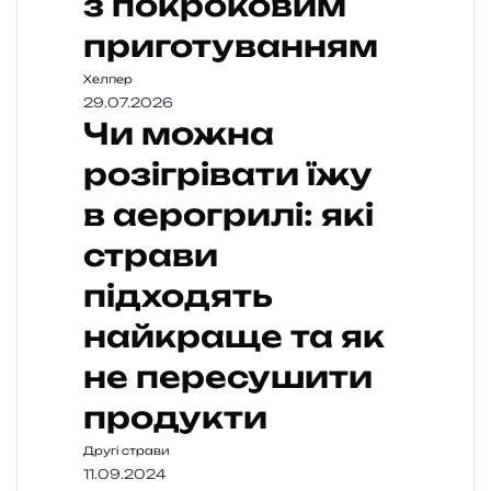
з покроковим
приготуванням
Хелпер
29.07.2026
Чи можна
розігрівати їжу
в аерогрилі: які
страви
підходять
найкраще та як
не пересушити
продукти
Другі страви
11.09.2024