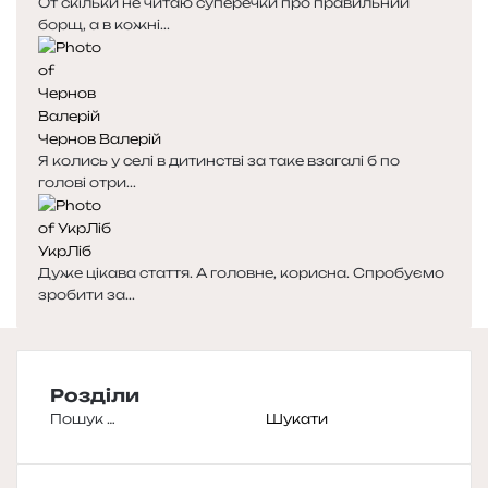
От скільки не читаю суперечки про правильний
борщ, а в кожні...
Чернов Валерій
Я колись у селі в дитинстві за таке взагалі б по
голові отри...
УкрЛіб
Дуже цікава стаття. А головне, корисна. Спробуємо
зробити за...
Розділи
Пошук: