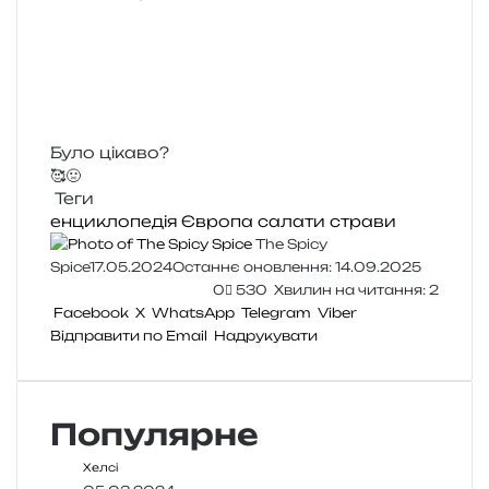
Було цікаво?
🥰
🤢
Теги
енциклопедія
Європа
салати
страви
The Spicy
Spice
17.05.2024
Останнє оновлення: 14.09.2025
0
530
Хвилин на читання: 2
Facebook
X
WhatsApp
Telegram
Viber
Відправити по Email
Надрукувати
Популярне
Хелсі