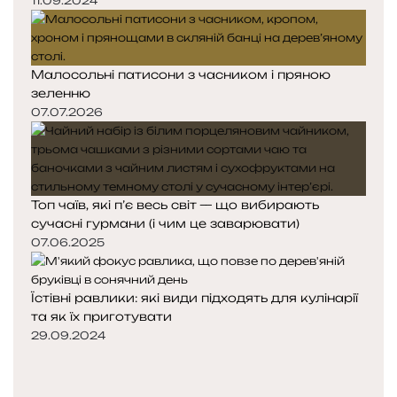
11.09.2024
Малосольні патисони з часником і пряною
зеленню
07.07.2026
Топ чаїв, які п’є весь світ — що вибирають
сучасні гурмани (і чим це заварювати)
07.06.2025
Їстівні равлики: які види підходять для кулінарії
та як їх приготувати
29.09.2024
Попередня
сторінка
Наступна
сторінка