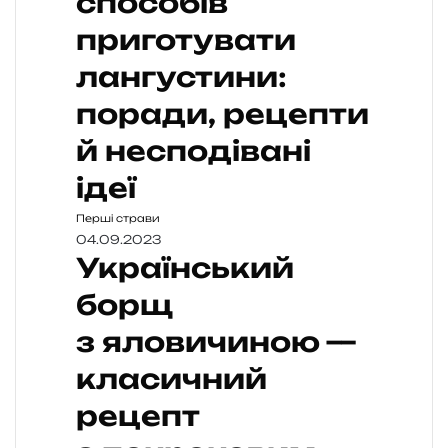
способів
приготувати
лангустини:
поради, рецепти
й несподівані
ідеї
Перші страви
04.09.2023
Український
борщ
з яловичиною —
класичний
рецепт