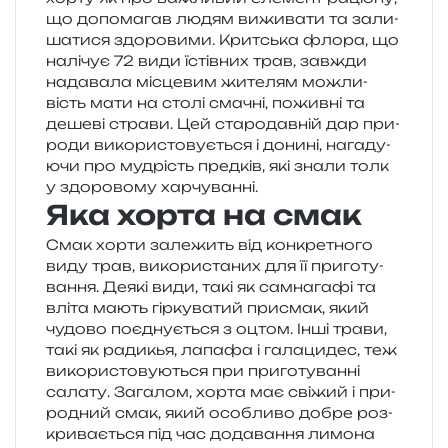
що допо­ма­гав людям вижи­ва­ти та зали­
ша­ти­ся здо­ро­ви­ми. Критська флора, що
налі­чує 72 види їстів­них трав, зав­жди
нада­ва­ла місце­вим жите­лям можли­
вість мати на столі сма­чні, пожив­ні та
деше­ві стра­ви. Цей ста­ро­дав­ній дар при­
ро­ди вико­ри­сто­ву­є­ться і дони­ні, нага­ду­
ю­чи про мудрість пред­ків, які знали толк
у здо­ро­во­му харчуванні.
Яка хорта на смак
Смак хорти зале­жить від кон­кре­тно­го
виду трав, вико­ри­ста­них для її при­го­ту­
ва­н­ня. Деякі види, такі як сам­на­га­фі та
вліта мають гір­ку­ва­тий при­смак, який
чудо­во поєд­ну­є­ться з оцтом. Інші трави,
такі як ради­кья, лапа­фа і гала­ци­дес, теж
вико­ри­сто­ву­ю­ться при при­го­ту­ван­ні
сала­ту. Загалом, хорта має сві­жий і при­
ро­дний смак, який осо­бли­во добре роз­
кри­ва­є­ться під час дода­ва­н­ня лимо­на