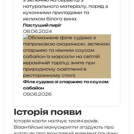
Пастуший пиріг
08.06.2024
Філе судака зі спаржею та соусом
сабайон
09.06.2026
Історія появи
Історія хорти налі­чує тися­чі років.
Візантійські ману­скри­пти зга­ду­ють про
хорту як про важли­вий еле­мент раціо­ну,