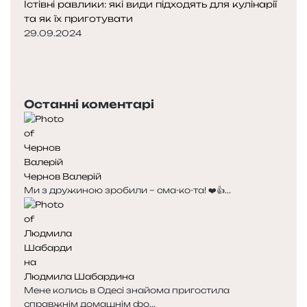
Їстівні равлики: які види підходять для кулінарії
та як їх приготувати
29.09.2024
П
о
Н
п
а
е
с
Останні коментарі
р
т
е
у
д
п
н
н
я
а
Чернов Валерій
с
с
Ми з дружиною зробили – сма-ко-та! ❤️👍...
т
т
о
о
р
р
і
і
н
н
к
к
Людмила Шабардина
а
а
Мене колись в Одесі знайома пригостила
справжнім домашнім фо...