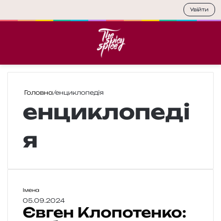
Увійти
Меню
П
Головна
/
енциклопедія
енциклопеді
я
Є
Імена
в
05.09.2024
Євген Клопотенко:
г
е