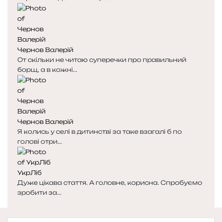
Чернов Валерій
От скільки не читаю суперечки про правильний
борщ, а в кожні...
Чернов Валерій
Я колись у селі в дитинстві за таке взагалі б по
голові отри...
УкрЛіб
Дуже цікава стаття. А головне, корисна. Спробуємо
зробити за...