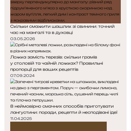
к
к
а
а
Скільки смажити шашлик зі свинини: точний
час на мангалі та в духовці
03.05.2026
Ложка замість терезів: скільки грамів
у столовій та чайній ложках? Правильні
пропорції для ваших рецептів
07.09.2024
8 неймовірно смачних способів приготувати
лангустини: поради, рецепти й несподівані ідеї
11.04.2025