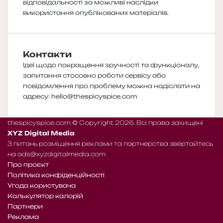
відповідальності за можливі наслідки
використання опублікованих матеріалів.
Контакти
Ідеї щодо покращення зручності та функціоналу,
запитання стосовно роботи сервісу або
повідомлення про проблему можна надіслати на
адресу:
hello@thespicyspice.com
thespicyspice.com © Copyright 2026. Всі права захищені
XYZ Digital Media
З питань розміщення реклами та партнерства звертайтесь
на
ads@xyzdigitalmedia.com
Про проєкт
Політика конфіденційності
Угода користувача
Калькулятор калорій
Партнери
Реклама