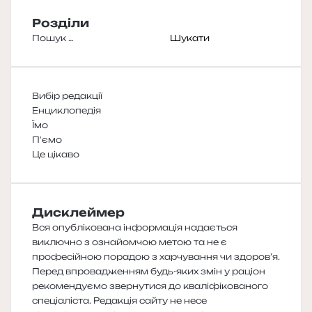
Розділи
Пошук:
Вибір редакції
Енциклопедія
Їмо
П'ємо
Це цікаво
Дисклеймер
Вся опублікована інформація надається
виключно з ознайомчою метою та не є
професійною порадою з харчування чи здоров’я.
Перед впровадженням будь-яких змін у раціон
рекомендуємо звернутися до кваліфікованого
спеціаліста. Редакція сайту не несе