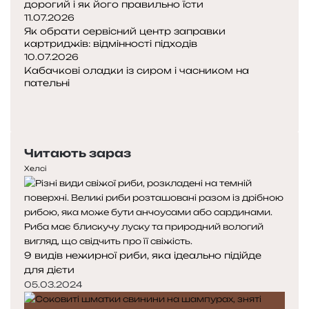
дорогий і як його правильно їсти
11.07.2026
Як обрати сервісний центр заправки
картриджів: відмінності підходів
10.07.2026
Кабачкові оладки із сиром і часником на
пательні
П
о
Н
п
а
е
с
Читають зараз
р
т
е
у
Хелсі
д
п
н
н
я
а
с
с
т
т
9 видів нежирної риби, яка ідеально підійде
о
о
для дієти
р
р
і
і
05.03.2024
н
н