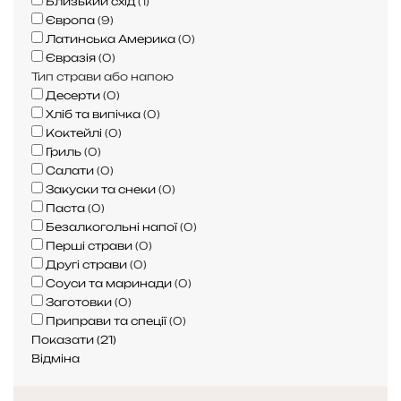
Близький схід
(
1
)
л
Європа
(
9
)
и
Латинська Америка
(
0
)
ч
Євразія
(
0
)
н
Тип страви або напою
о
Десерти
(
0
)
ї
Хліб та випічка
(
0
)
к
Коктейлі
(
0
)
у
Гриль
(
0
)
х
Салати
(
0
)
н
Закуски та снеки
(
0
)
і
Паста
(
0
)
Б
Безалкогольні напої
(
0
)
а
Перші страви
(
0
)
н
Другі страви
(
0
)
г
Соуси та маринади
(
0
)
к
Заготовки
(
0
)
о
Приправи та спеції
(
0
)
к
Показати
(
21
)
у
Відміна