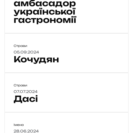
амбасадор
н
української
К
гастрономії
л
о
п
о
т
К
Страви
е
о
05.09.2024
н
Кочудян
ч
к
у
о
д
:
я
а
н
Д
Страви
м
а
07.07.2024
б
Дасі
с
а
і
с
а
д
о
Г
Імена
р
е
28.06.2024