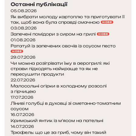
Останні публікації
05.08.2026
Як вибрати молоду картоплю та приготувати її
так, щоб вона була справді смачною
НОВЕ
03.08.2026
Запечені помідори з сиром на грилі
НОВЕ
01.08.2026
Рататуй із запечених овочів із соусом песто
НОВЕ
29.07.2026
Чи можна розігрівати їжу в аерогрилі: які
страви підходять найкраще та як не
пересушити продукти
22.07.2026
Малосольні огірки в холодному розсолі
з гірчицею
17.07.2026
Ліниві голубці в духовці зі сметанно-томатним
соусом
16.07.2026
Кримський янтик із м’ясом на пательні
14.07.2026
Трюфель: що це за гриб, чому він такий