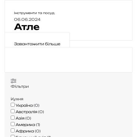
у
з
т
к
А
Інструменти та посуд
а
р
т
06.06.2024
С
е
Атле
л
у
м
е
п
і
Завантажити більше
н
ь
я
—
л
Фільтри
е
г
Кухня
е
Україна
(
0
)
н
Австралія
(
0
)
д
Азія
(
0
)
а
Америка
(
1
)
в
Африка
(
0
)
у