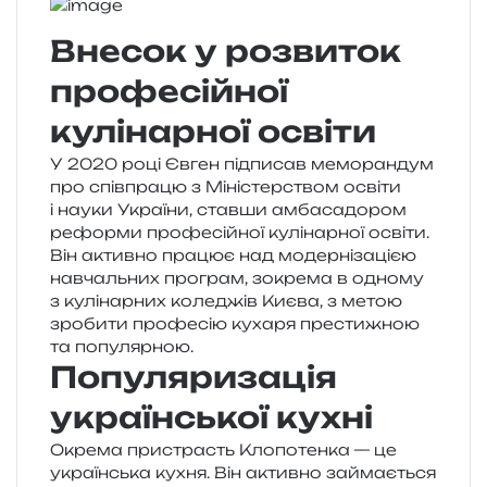
Внесок у розвиток
професійної
кулінарної освіти
У 2020 році Євген під­пи­сав мемо­ран­дум
про спів­пра­цю з Міністерством осві­ти
і науки України, став­ши амба­са­до­ром
рефор­ми про­фе­сій­ної кулі­нар­ної осві­ти.
Він актив­но пра­цює над модер­ні­за­ці­єю
навчаль­них про­грам, зокре­ма в одно­му
з кулі­нар­них коле­джів Києва, з метою
зро­би­ти про­фе­сію куха­ря пре­сти­жною
та популярною.
Популяризація
української кухні
Окрема при­страсть Клопотенка — це
укра­їн­ська кухня. Він актив­но займа­є­ться