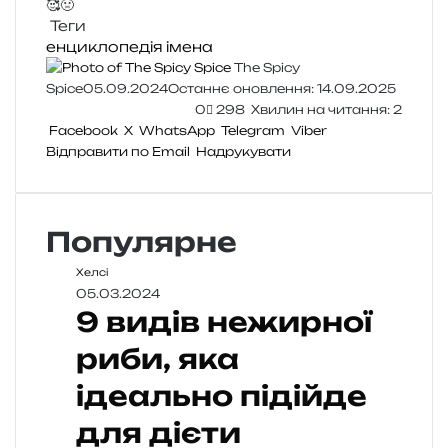
🥰
🤢
Теги
енциклопедія
імена
The Spicy
Spice
05.09.2024
Останнє оновлення: 14.09.2025
0
298
Хвилин на читання: 2
Facebook
X
WhatsApp
Telegram
Viber
Відправити по Email
Надрукувати
Популярне
Хелсі
05.03.2024
9 видів нежирної
риби, яка
ідеально підійде
для дієти