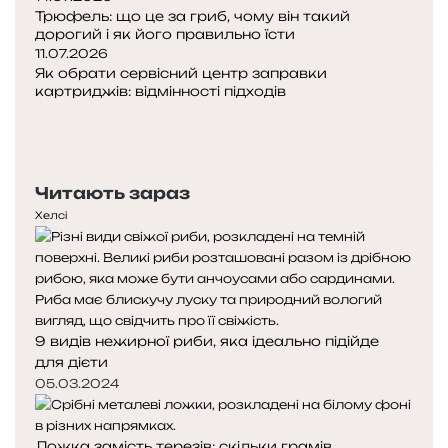
Трюфель: що це за гриб, чому він такий
дорогий і як його правильно їсти
11.07.2026
Як обрати сервісний центр заправки
картриджів: відмінності підходів
Попередня
сторінка
Наступна
сторінка
Читають зараз
Хелсі
9 видів нежирної риби, яка ідеально підійде
для дієти
05.03.2024
Ложка замість терезів: скільки грамів