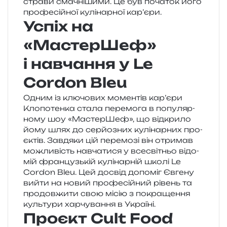
стра­ви сма­чні­ши­ми. Це був поча­ток його
про­фе­сій­ної кулі­нар­ної кар’єри.
Успіх на
«МастерШеф»
і навчання у Le
Cordon Bleu
Одним із клю­чо­вих момен­тів кар’є­ри
Клопотенка стала пере­мо­га в попу­ляр­
но­му шоу «МастерШеф», що від­кри­ло
йому шлях до сер­йо­зних кулі­нар­них про­
є­ктів. Завдяки цій пере­мо­зі він отри­мав
можли­вість навча­ти­ся у все­сві­тньо відо­
мій фран­цузь­кій кулі­нар­ній школі Le
Cordon Bleu. Цей досвід допо­міг Євгену
вийти на новий про­фе­сій­ний рівень та
про­дов­жи­ти свою місію з покра­ще­н­ня
куль­ту­ри хар­чу­ва­н­ня в Україні.
Проєкт Cult Food