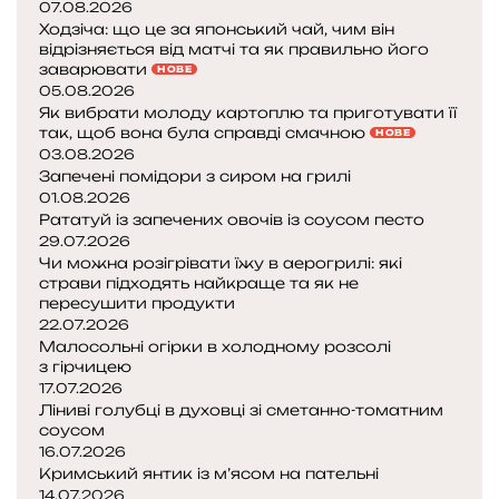
07.08.2026
Ходзіча: що це за японський чай, чим він
відрізняється від матчі та як правильно його
заварювати
НОВЕ
05.08.2026
Як вибрати молоду картоплю та приготувати її
так, щоб вона була справді смачною
НОВЕ
03.08.2026
Запечені помідори з сиром на грилі
01.08.2026
Рататуй із запечених овочів із соусом песто
29.07.2026
Чи можна розігрівати їжу в аерогрилі: які
страви підходять найкраще та як не
пересушити продукти
22.07.2026
Малосольні огірки в холодному розсолі
з гірчицею
17.07.2026
Ліниві голубці в духовці зі сметанно-томатним
соусом
16.07.2026
Кримський янтик із м’ясом на пательні
14.07.2026