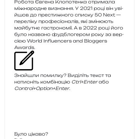
Робота Євгена Клопотенка отри­ма­ла
між­на­ро­дне визна­н­ня. У 2021 році він уві­
йшов до пре­сти­жно­го спи­ску 50 Next —
пере­лі­ку про­фе­сіо­на­лів, які змі­ню­ють
май­бу­тнє гастро­но­мії. А в 2022 році його
було назва­но фудбло­ге­ром року за вер­
сі­єю World Influencers and Bloggers
Awards.
Знайшли помил­ку? Виділіть текст та
нати­сніть ком­бі­на­цію
Ctrl+Enter
або
Control+Option+Enter
.
Було цікаво?