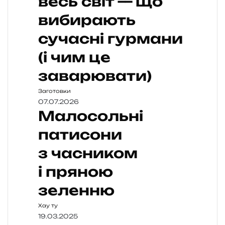
весь світ — що
вибирають
сучасні гурмани
(і чим це
заварювати)
Заготовки
07.07.2026
Малосольні
патисони
з часником
і пряною
зеленню
Хау ту
19.03.2025