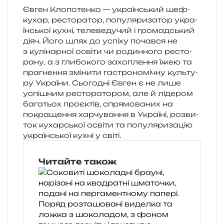
Євген Клопотенко — укра­їн­ський шеф-
кухар, ресто­ра­тор, попу­ля­ри­за­тор укра­
їн­ської кухні, теле­ве­ду­чий і гро­мад­ський
діяч. Його шлях до успі­ху почав­ся не
з кулі­нар­ної осві­ти чи родин­но­го ресто­
ра­ну, а з гли­бо­ко­го захо­пле­н­ня їжею та
пра­гне­н­ня змі­ни­ти гастро­но­мі­чну куль­ту­
ру України. Сьогодні Євген є не лише
успі­шним ресто­ра­то­ром, але й ліде­ром
бага­тьох про­є­ктів, спря­мо­ва­них на
покра­ще­н­ня хар­чу­ва­н­ня в Україні, роз­ви­
ток кухар­ської осві­ти та попу­ля­ри­за­цію
укра­їн­ської кухні у світі.
Читайте також