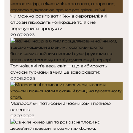
Чи можна розігрівати їжу в аерогрилі: які
страви підходять найкраще та як не
пересушити продукти
29.07.2026
Топ чаїв, які п’є весь світ — що вибирають
сучасні гурмани (і чим це заварювати)
07.06.2025
Малосольні патисони з часником і пряною
зеленню
07.07.2026