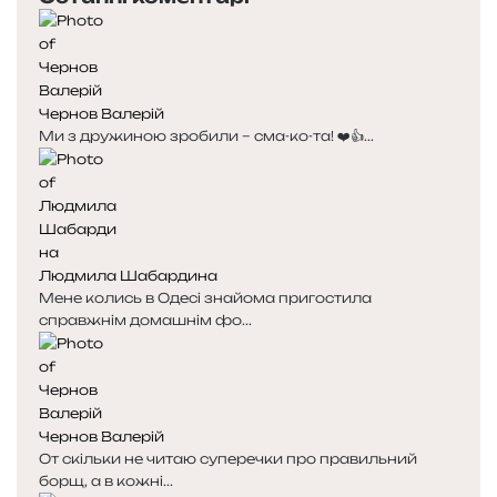
Чернов Валерій
Ми з дружиною зробили – сма-ко-та! ❤️👍...
Людмила Шабардина
Мене колись в Одесі знайома пригостила
справжнім домашнім фо...
Чернов Валерій
От скільки не читаю суперечки про правильний
борщ, а в кожні...