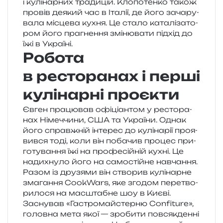
і кулі­нар­них тра­ди­цій. Клопотенко також
про­вів деякий час в Італії, де його зача­ру­
ва­ла місце­ва кухня. Це стало ката­лі­за­то­
ром його пра­гне­н­ня змі­ню­ва­ти під­хід до
їжі в Україні.
Робота
в ресторанах і перші
кулінарні проєкти
Євген пра­цю­вав офі­ці­ан­том у ресто­ра­
нах Німеччини, США та України. Однак
його справ­жній інте­рес до кулі­на­рії про­я­
вив­ся тоді, коли він поба­чив про­цес при­
го­ту­ва­н­ня їжі на про­фе­сій­ній кухні. Це
нади­хну­ло його на само­стій­не навча­н­ня.
Разом із дру­зя­ми він ство­рив кулі­нар­не
зма­га­н­ня CookWars, яке зго­дом пере­тво­
ри­ло­ся на мас­шта­бне шоу в Києві.
Заснував «Гастромайстерню Confiture»,
голов­на мета якої — зро­би­ти пов­сяк­ден­ні