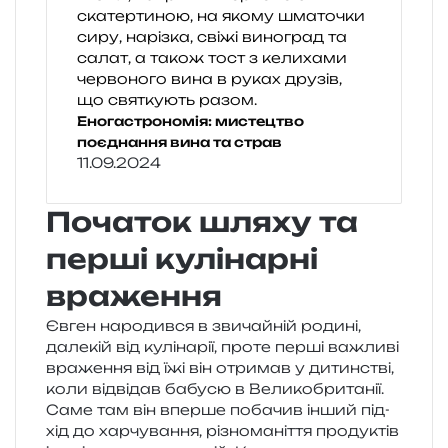
Еногастрономія: мистецтво
поєднання вина та страв
11.09.2024
Початок шляху та
перші кулінарні
враження
Євген наро­див­ся в зви­чай­ній роди­ні,
дале­кій від кулі­на­рії, проте перші важли­ві
вра­же­н­ня від їжі він отри­мав у дитин­стві,
коли від­ві­дав бабу­сю в Великобританії.
Саме там він впер­ше поба­чив інший під­
хід до хар­чу­ва­н­ня, різно­ма­ні­т­тя про­ду­ктів