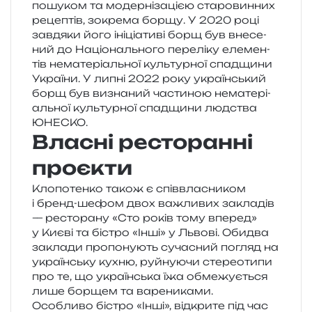
пошу­ком та модер­ні­за­ці­єю ста­ро­вин­них
реце­птів, зокре­ма борщу. У 2020 році
зав­дя­ки його іні­ці­а­ти­ві борщ був вне­се­
ний до Національного пере­лі­ку еле­мен­
тів нема­те­рі­аль­ної куль­тур­ної спад­щи­ни
України. У липні 2022 року укра­їн­ський
борщ був визна­ний части­ною нема­те­рі­
аль­ної куль­тур­ної спад­щи­ни люд­ства
ЮНЕСКО.
Власні ресторанні
проєкти
Клопотенко також є спів­вла­сни­ком
і бренд-шефом двох важли­вих закла­дів
— ресто­ра­ну «Сто років тому впе­ред»
у Києві та бістро «Інші» у Львові. Обидва
закла­ди про­по­ну­ють суча­сний погляд на
укра­їн­ську кухню, руй­ну­ю­чи сте­ре­о­ти­пи
про те, що укра­їн­ська їжа обме­жу­є­ться
лише бор­щем та варениками.
Особливо бістро «Інші», від­кри­те під час