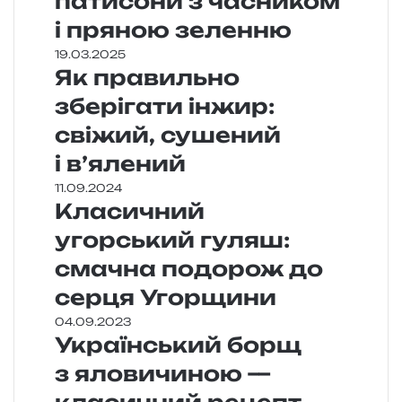
патисони з часником
і пряною зеленню
19.03.2025
Як правильно
зберігати інжир:
свіжий, сушений
і в’ялений
11.09.2024
Класичний
угорський гуляш:
смачна подорож до
серця Угорщини
04.09.2023
Український борщ
з яловичиною —