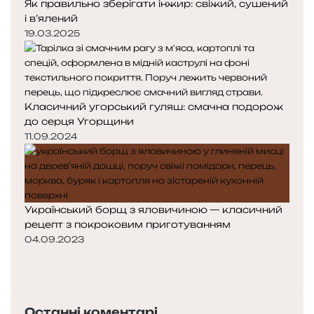
Як правильно зберігати інжир: свіжий, сушений
і в’ялений
19.03.2025
Класичний угорський гуляш: смачна подорож
до серця Угорщини
11.09.2024
Український борщ з яловичиною — класичний
рецепт з покроковим приготуванням
04.09.2023
Попередня
сторінка
Наступна
сторінка
Останні коментарі