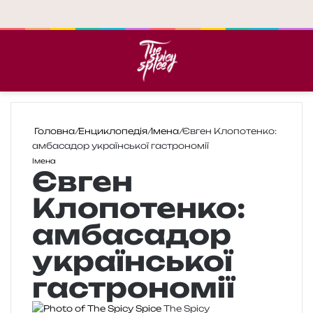
Меню
П
Головна
/
Енциклопедія
/
Імена
/
Євген Клопотенко:
амбасадор української гастрономії
Імена
Євген
Клопотенко:
амбасадор
української
гастрономії
The Spicy