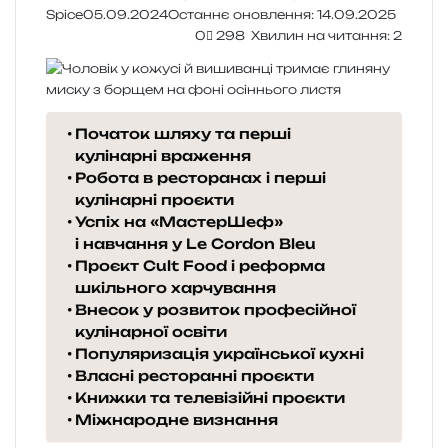
Spice
05.09.2024
Останнє оновлення: 14.09.2025
0
298
Хвилин на читання: 2
Початок шляху та перші
кулінарні враження
Робота в ресторанах і перші
кулінарні проєкти
Успіх на «МастерШеф»
і навчання у Le Cordon Bleu
Проєкт Cult Food і реформа
шкільного харчування
Внесок у розвиток професійної
кулінарної освіти
Популяризація української кухні
Власні ресторанні проєкти
Книжки та телевізійні проєкти
Міжнародне визнання