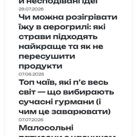
й несподівані ідеї
29.07.2026
Чи можна розігрівати
їжу в аерогрилі: які
страви підходять
найкраще та як не
пересушити
продукти
07.06.2025
Топ чаїв, які п’є весь
світ — що вибирають
сучасні гурмани (і
чим це заварювати)
07.07.2026
Малосольні