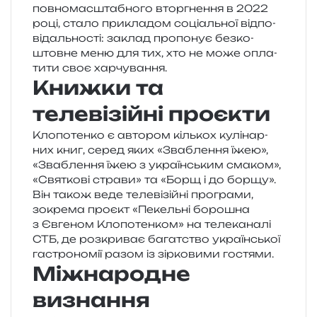
пов­но­мас­шта­бно­го втор­гне­н­ня в 2022
році, стало при­кла­дом соці­аль­ної від­по­
від­аль­но­сті: заклад про­по­нує без­ко­
штов­не меню для тих, хто не може опла­
ти­ти своє харчування.
Книжки та
телевізійні проєкти
Клопотенко є авто­ром кіль­кох кулі­нар­
них книг, серед яких «Зваблення їжею»,
«Зваблення їжею з укра­їн­ським сма­ком»,
«Святкові стра­ви» та «Борщ і до борщу».
Він також веде теле­ві­зій­ні про­гра­ми,
зокре­ма про­єкт «Пекельні боро­шна
з Євгеном Клопотенком» на теле­ка­на­лі
СТБ, де роз­кри­ває багат­ство укра­їн­ської
гастро­но­мії разом із зір­ко­ви­ми гостями.
Міжнародне
визнання