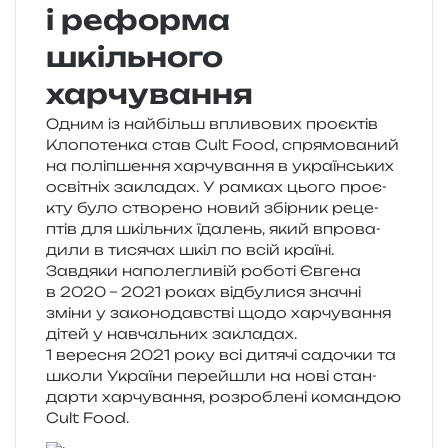
і реформа
шкільного
харчування
Одним із най­більш впли­во­вих про­є­ктів
Клопотенка став Cult Food, спря­мо­ва­ний
на полі­пше­н­ня хар­чу­ва­н­ня в укра­їн­ських
осві­тніх закла­дах. У рам­ках цього про­є­
кту було ство­ре­но новий збір­ник реце­
птів для шкіль­них їда­лень, який впро­ва­
ди­ли в тися­чах шкіл по всій кра­ї­ні.
Завдяки напо­ле­гли­вій робо­ті Євгена
в 2020 – 2021 роках від­бу­ли­ся зна­чні
зміни у зако­но­дав­стві щодо хар­чу­ва­н­ня
дітей у навчаль­них закладах.
1 вере­сня 2021 року всі дитя­чі садо­чки та
школи України пере­йшли на нові стан­
дар­ти хар­чу­ва­н­ня, роз­ро­бле­ні коман­дою
Cult Food.