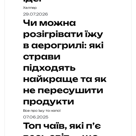
Хелпер
29.07.2026
Чи можна
розігрівати їжу
в аерогрилі: які
страви
підходять
найкраще та як
не пересушити
продукти
Все про їжу та напої
07.06.2025
Топ чаїв, які п’є