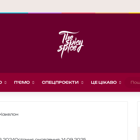
О
П’ЄМО
СПЕЦПРОЄКТИ
ЦЕ ЦІКАВО
Какелон
6.2024
Останнє оновлення: 14.09.2025