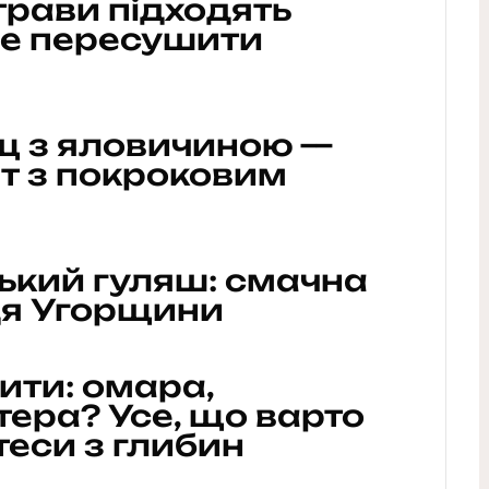
страви підходять
не пересушити
щ з яловичиною —
т з покроковим
ький гуляш: смачна
ця Угорщини
ти: омара,
тера? Усе, що варто
теси з глибин