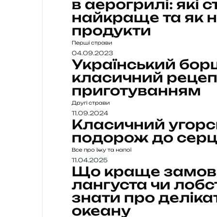
в аерогрилі: які 
найкраще та як 
продукти
Перші страви
04.09.2023
Український бор
класичний рецеп
приготуванням
Другі страви
11.09.2024
Класичний угорс
подорож до сер
Все про їжу та напої
11.04.2025
Що краще замови
лангуста чи лобс
знати про деліка
океану