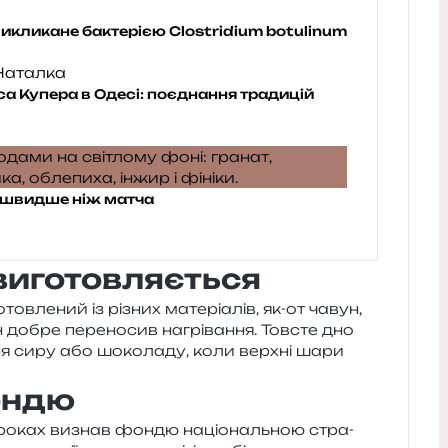
икликане бактерією Clostridium botulinum
а Купера в Одесі: поєднання традицій
бе швидше ніж матча
 виготовляється
­ле­ний із різних мате­рі­а­лів, як-от чавун,
 добре пере­но­сив нагрі­ва­н­ня. Товсте дно
­ня сиру або шоко­ла­ду, коли верх­ні шари
ондю
роках визнав фондю націо­наль­ною стра­