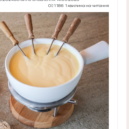
0
1 186
1 хвилина на читання