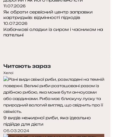
11.07.2026
Як обрати сервісний центр заправки
картриджів: відмінності підходів
10.07.2026
Кабачкові оладки із сиром і часником на
пательні
Попередня
сторінка
Наступна
сторінка
Читають зараз
Хелсі
9 видів нежирної риби, яка ідеально
підійде для дієти
05.03.2024