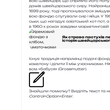
вою Швейцарії, що спри­я­ло його попу­ля­
да­жів швей­цар­сько­го сиру. Найраніш
1699 року, тоді про­по­ну­ва­ло­ся змі­шу­в
вою фондю слу­гу­ва­ли сир і яйця. У 19
ськи, що нага­дує азі­ат­ський хот-пот,
в 1960‑х роках зав­дя­ки мар­ке­тин­го­ві
Як страва пастухів 
історія швейцарськ
Існує тра­ди­ція напри­кін­ці пода­чі фон
каке­ло­ну і діли­ти її між уча­сни­ка­ми.
вом «бабу­ся» (Grossmutter).
Знайшли помил­ку? Виділіть текст та нат
Control+Option+Enter
.