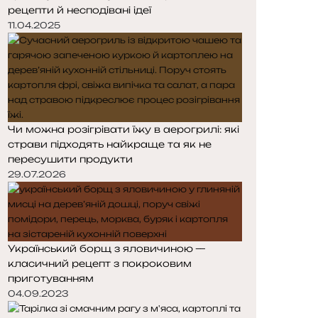
рецепти й несподівані ідеї
11.04.2025
Чи можна розігрівати їжу в аерогрилі: які
страви підходять найкраще та як не
пересушити продукти
29.07.2026
Український борщ з яловичиною —
класичний рецепт з покроковим
приготуванням
04.09.2023