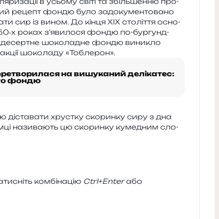
ри­за­ції в усьо­му світі та збіль­шен­ню про­
ий рецепт фондю було задо­ку­мен­то­ва­но
а­ти сир із вином. До кінця XIX сто­лі­т­тя осно­
50‑х роках з’я­ви­ло­ся фондю по-бур­гунд­
 а десер­тне шоко­ла­дне фондю вини­кло
й акції шоко­ла­ду «Тоблерон».
перетворилася на вишуканий делікатес:
ого фондю
дю діста­ва­ти хрус­тку ско­рин­ку сиру з дна
 Німці нази­ва­ють цю ско­рин­ку куме­дним сло­
и­сніть ком­бі­на­цію
Ctrl+Enter
або