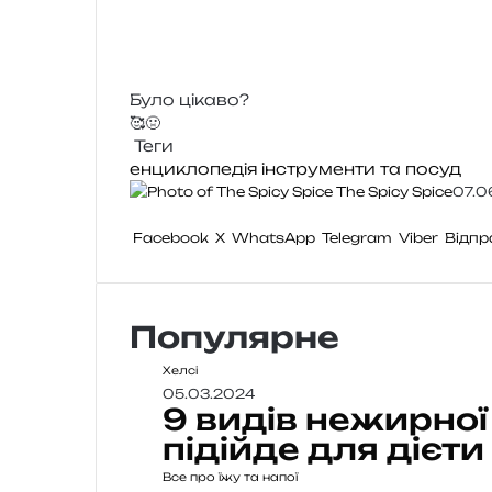
Було цікаво?
🥰
🤢
Теги
енциклопедія
інструменти та посуд
The Spicy Spice
07.0
Facebook
X
WhatsApp
Telegram
Viber
Відпр
Популярне
Хелсі
05.03.2024
9 видів нежирної
підійде для дієти
Все про їжу та напої