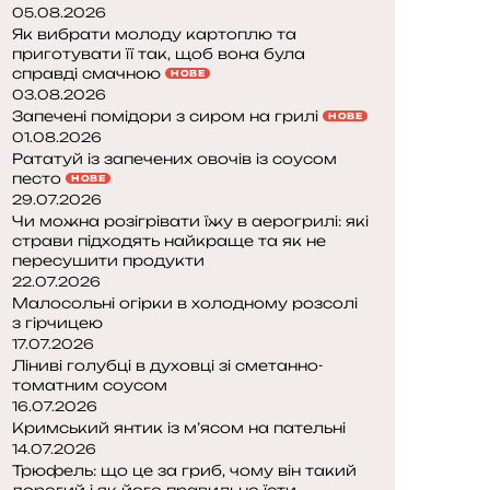
05.08.2026
Як вибрати молоду картоплю та
приготувати її так, щоб вона була
справді смачною
НОВЕ
03.08.2026
Запечені помідори з сиром на грилі
НОВЕ
01.08.2026
Рататуй із запечених овочів із соусом
песто
НОВЕ
29.07.2026
Чи можна розігрівати їжу в аерогрилі: які
страви підходять найкраще та як не
пересушити продукти
22.07.2026
Малосольні огірки в холодному розсолі
з гірчицею
17.07.2026
Ліниві голубці в духовці зі сметанно-
томатним соусом
16.07.2026
Кримський янтик із м’ясом на пательні
14.07.2026
Трюфель: що це за гриб, чому він такий
дорогий і як його правильно їсти