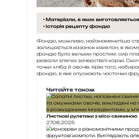
Матеріали, в яких виготовляєтьс
Історія рецепту фондю
Фондю, можли­во, най­зна­ме­ни­ті­ша стра
зали­ша­є­ться каза­нок каке­лон, в якому
фондю було вель­ми про­стим: сир пла­ви
рю­ва­ли злег­ка зачер­стві­лі коржі. Сь
то­чки хліба й ово­чів. Крім того, наби­р
фондю, в яке опу­ска­ють часто­чки фру
Читайте також
Листкові рулетики з місо-свининою
27.08.2025