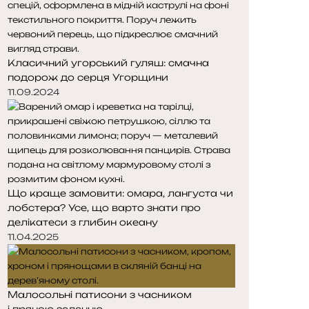
Класичний угорський гуляш: смачна
подорож до серця Угорщини
11.09.2024
Що краще замовити: омара, лангуста чи
лобстера? Усе, що варто знати про
делікатеси з глибин океану
11.04.2025
Малосольні патисони з часником
і пряною зеленню