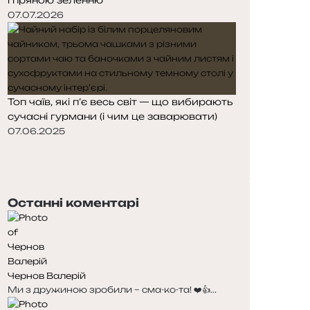
07.07.2026
Топ чаїв, які п’є весь світ — що вибирають
сучасні гурмани (і чим це заварювати)
07.06.2025
Попередня
сторінка
Наступна
сторінка
Останні коментарі
Чернов Валерій
Ми з дружиною зробили – сма-ко-та! ❤️👍...