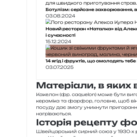
Ботулізм: серйозне захворювання, в
03.08.2024
Новий ресторан «Наталка» від Алекс
і сучасності
15.12.2024
14 ягід і фруктів, що омолодять те
03.07.2025
Матеріали, в яких
Какелон (фр. caquelon) може бути виго­тов
кера­мі­ка та фар­фор, голов­не, щоб він
посу­ду дає змогу уни­кну­ти при­го­ра­н
нагріваються.
Історія рецепту ф
Швейцарський сир­ний союз у 1930‑х 