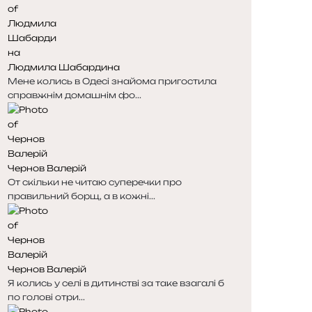
Людмила Шабардина
Мене колись в Одесі знайома пригостила
справжнім домашнім фо...
Чернов Валерій
От скільки не читаю суперечки про
правильний борщ, а в кожні...
Чернов Валерій
Я колись у селі в дитинстві за таке взагалі б
по голові отри...