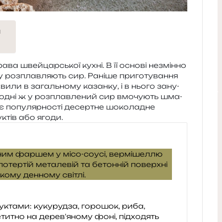
я
­ва швей­цар­ської кухні. В її осно­ві незмін­но
 роз­плав­ля­ють сир. Раніше при­го­ту­ва­н­ня
­ли в загаль­но­му казан­ку, і в нього зану­
огодні ж у роз­плав­ле­ний сир вмо­чу­ють шма­
ає попу­ляр­но­сті десер­тне шоко­ла­дне
­ктів або ягоди.