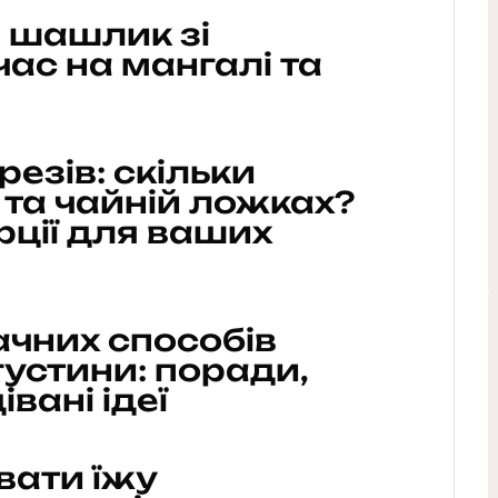
 шашлик зі
час на мангалі та
резів: скільки
й та чайній ложках?
рції для ваших
ачних способів
устини: поради,
вані ідеї
вати їжу