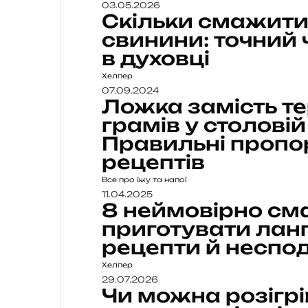
03.05.2026
Скільки смажити
свинини: точний 
в духовці
Хелпер
07.09.2024
Ложка замість те
грамів у столові
Правильні пропо
рецептів
Все про їжу та напої
11.04.2025
8 неймовірно см
приготувати ланг
рецепти й несподі
Хелпер
29.07.2026
Чи можна розігрі