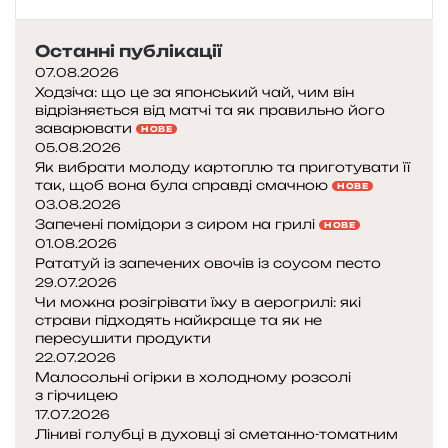
Останні публікації
07.08.2026
Ходзіча: що це за японський чай, чим він
відрізняється від матчі та як правильно його
заварювати
НОВЕ
05.08.2026
Як вибрати молоду картоплю та приготувати її
так, щоб вона була справді смачною
НОВЕ
03.08.2026
Запечені помідори з сиром на грилі
НОВЕ
01.08.2026
Рататуй із запечених овочів із соусом песто
29.07.2026
Чи можна розігрівати їжу в аерогрилі: які
страви підходять найкраще та як не
пересушити продукти
22.07.2026
Малосольні огірки в холодному розсолі
з гірчицею
17.07.2026
Ліниві голубці в духовці зі сметанно-томатним