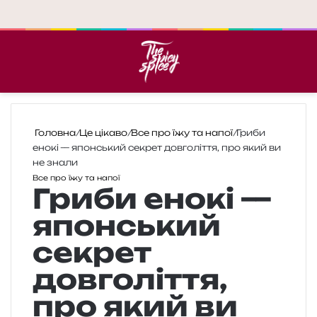
Меню
П
Головна
/
Це цікаво
/
Все про їжу та напої
/
Гриби
енокі — японський секрет довголіття, про який ви
не знали
Все про їжу та напої
Гриби енокі —
японський
секрет
довголіття,
про який ви