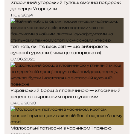
Класичний угорський гуляш: смачна подорож
до серця Угорщини
11.09.2024
Топ чаїв, які п’є весь світ — що вибирають
сучасні гурмани (і чим це заварювати)
07.06.2025
Український борщ з яловичиною — класичний
рецепт з покроковим приготуванням
04.09.2023
Малосольні патисони з часником і пряною