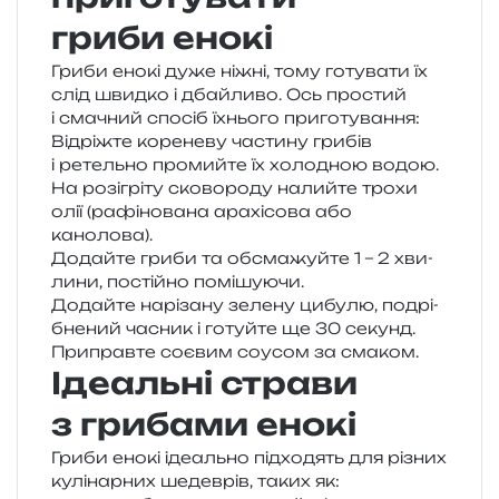
гриби енокі
Гриби енокі дуже ніжні, тому готу­ва­ти їх
слід швид­ко і дбай­ли­во. Ось про­стий
і сма­чний спо­сіб їхньо­го приготування:
Відріжте коре­не­ву части­ну гри­бів
і ретель­но про­мий­те їх холо­дною водою.
На розі­грі­ту ско­во­ро­ду налий­те трохи
олії (рафі­но­ва­на ара­хі­со­ва або
канолова).
Додайте гриби та обсма­жуй­те 1 – 2 хви­
ли­ни, постій­но помішуючи.
Додайте нарі­за­ну зеле­ну цибу­лю, подрі­
бне­ний часник і готуй­те ще 30 секунд.
Приправте соє­вим соусом за смаком.
Ідеальні страви
з грибами енокі
Гриби енокі іде­аль­но під­хо­дять для різних
кулі­нар­них шедев­рів, таких як: