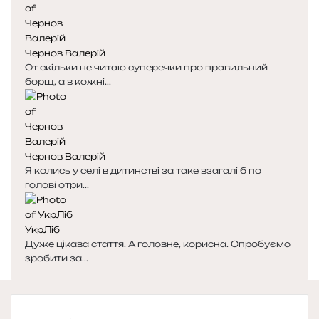
Чернов Валерій
От скільки не читаю суперечки про правильний
борщ, а в кожні...
Чернов Валерій
Я колись у селі в дитинстві за таке взагалі б по
голові отри...
УкрЛіб
Дуже цікава стаття. А головне, корисна. Спробуємо
зробити за...