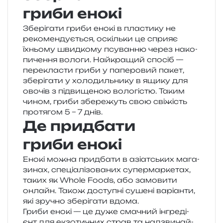
гриби енокі
Зберігати гриби енокі в пла­сти­ку не
реко­мен­ду­є­ться, оскіль­ки це спри­яє
їхньо­му швид­ко­му псу­ван­ню через нако­
пи­че­н­ня воло­ги. Найкращий спо­сіб —
пере­кла­сти гриби у папе­ро­вий пакет,
збе­рі­га­ти у холо­диль­ни­ку в ящику для
ово­чів з під­ви­ще­ною воло­гі­стю. Таким
чином, гриби збе­ре­жуть свою сві­жість
про­тя­гом 5 – 7 днів.
Де придбати
гриби енокі
Енокі можна при­дба­ти в азі­ат­ських мага­
зи­нах, спе­ці­а­лі­зо­ва­них супер­мар­ке­тах,
таких як Whole Foods, або замо­ви­ти
онлайн. Також досту­пні суше­ні варі­ан­ти,
які зру­чно збе­рі­га­ти вдома.
Гриби енокі — це дуже сма­чний інгре­ді­
єнт для екзо­ти­чних страв та над­зви­чай­