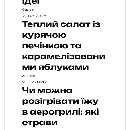
ідеї
Салати
22.08.2025
Теплий салат із
курячою
печінкою та
карамелізовани
ми яблуками
Хелпер
29.07.2026
Чи можна
розігрівати їжу
в аерогрилі: які
страви