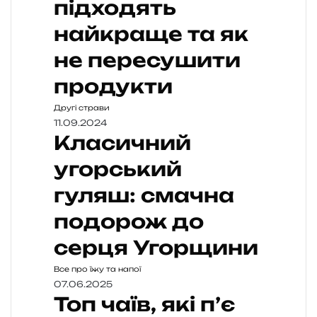
підходять
найкраще та як
не пересушити
продукти
Другі страви
11.09.2024
Класичний
угорський
гуляш: смачна
подорож до
серця Угорщини
Все про їжу та напої
07.06.2025
Топ чаїв, які п’є