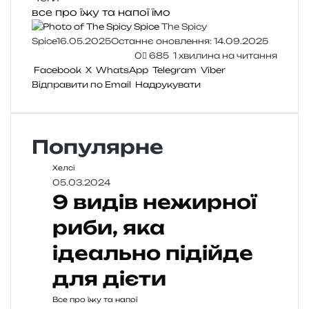
все про їжу та напої
їмо
The Spicy
Spice
16.05.2025
Останнє оновлення: 14.09.2025
0
685
1 хвилина на читання
Facebook
X
WhatsApp
Telegram
Viber
Відправити по Email
Надрукувати
Популярне
Хелсі
05.03.2024
9 видів нежирної
риби, яка
ідеально підійде
для дієти
Все про їжу та напої