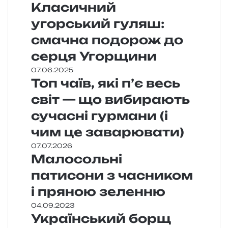
Класичний
угорський гуляш:
смачна подорож до
серця Угорщини
07.06.2025
Топ чаїв, які п’є весь
світ — що вибирають
сучасні гурмани (і
чим це заварювати)
07.07.2026
Малосольні
патисони з часником
і пряною зеленню
04.09.2023
Український борщ