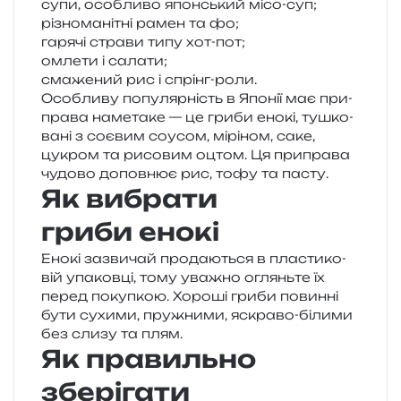
супи, осо­бли­во япон­ський місо-суп;
різно­ма­ні­тні рамен та фо;
гаря­чі стра­ви типу хот-пот;
омле­ти і салати;
сма­же­ний рис і спрінг-роли.
Особливу попу­ляр­ність в Японії має при­
пра­ва наме­та­ке — це гриби енокі, тушко­
ва­ні з соє­вим соусом, мірі­ном, саке,
цукром та рисо­вим оцтом. Ця при­пра­ва
чудо­во допов­нює рис, тофу та пасту.
Як вибрати
гриби енокі
Енокі зазви­чай про­да­ю­ться в пла­сти­ко­
вій упа­ков­ці, тому ува­жно оглянь­те їх
перед поку­пкою. Хороші гриби повин­ні
бути сухи­ми, пру­жни­ми, яскра­во-біли­ми
без слизу та плям.
Як правильно
зберігати