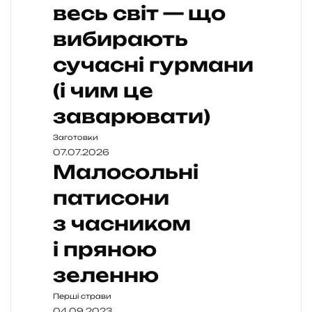
весь світ — що
вибирають
сучасні гурмани
(і чим це
заварювати)
Заготовки
07.07.2026
Малосольні
патисони
з часником
і пряною
зеленню
Перші страви
04.09.2023