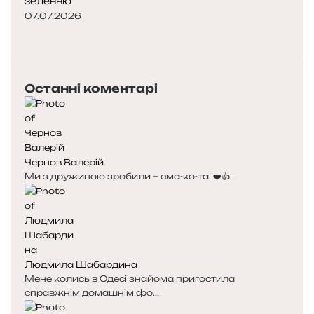
зеленню
07.07.2026
Попередня
сторінка
Наступна
сторінка
Останні коментарі
Чернов Валерій
Ми з дружиною зробили – сма-ко-та! ❤️👍...
Людмила Шабардина
Мене колись в Одесі знайома пригостила
справжнім домашнім фо...