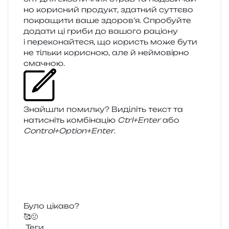
но кори­сний про­дукт, зда­тний сут­тє­во
покра­щи­ти ваше здоров’я. Спробуйте
дода­ти ці гриби до вашо­го раціо­ну
і пере­ко­най­те­ся, що користь може бути
не тіль­ки кори­сною, але й неймо­вір­но
смачною.
Знайшли помил­ку? Виділіть текст та
нати­сніть ком­бі­на­цію
Ctrl+Enter
або
Control+Option+Enter
.
Було цікаво?
🥰
🤢
Теги