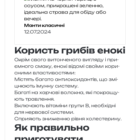
Манти класичні
12.07.2024
Користь грибів енокі
Окрім свого витон­че­но­го вигля­ду і при­
єм­но­го смаку, енокі відо­мі сво­ї­ми кори­
сни­ми властивостями:
Містять бага­то анти­о­кси­дан­тів, що змі­
цню­ють імун­ну систему.
Багаті на хар­чо­ві воло­кна, які покра­щу­
ють травлення.
Включають віта­мі­ни групи B, необ­хі­дні
для нер­во­вої системи.
Сприяють зни­жен­ню рівня холестерину.
Як правильно
приготувати