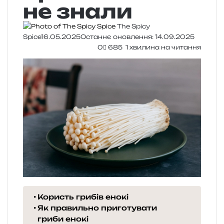
не знали
The Spicy
Spice
16.05.2025
Останнє оновлення: 14.09.2025
0
685
1 хвилина на читання
Користь грибів енокі
Як правильно приготувати
гриби енокі