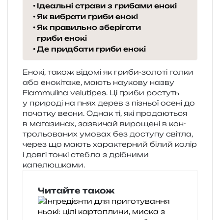
Ідеальні страви з грибами енокі
Як вибрати гриби енокі
Як правильно зберігати
гриби енокі
Де придбати гриби енокі
Енокі, також відо­мі як гриби-золо­ті голки
або ено­кі­та­ке, мають нау­ко­ву назву
Flammulina velutipes. Ці гриби ростуть
у при­ро­ді на пнях дерев з пізньої осені до
поча­тку весни. Однак ті, які про­да­ю­ться
в мага­зи­нах, зазви­чай виро­ще­ні в кон­
тро­льо­ва­них умо­вах без досту­пу сві­тла,
через що мають хара­ктер­ний білий колір
і довгі тонкі сте­бла з дрі­бни­ми
капелюшками.
Читайте також