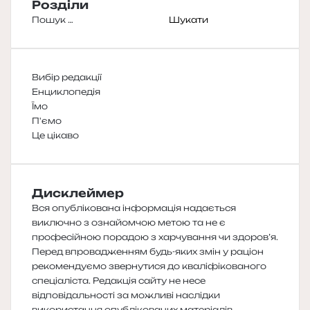
Розділи
Пошук:
Вибір редакції
Енциклопедія
Їмо
П'ємо
Це цікаво
Дисклеймер
Вся опублікована інформація надається
виключно з ознайомчою метою та не є
професійною порадою з харчування чи здоров’я.
Перед впровадженням будь-яких змін у раціон
рекомендуємо звернутися до кваліфікованого
спеціаліста. Редакція сайту не несе
відповідальності за можливі наслідки
використання опублікованих матеріалів.