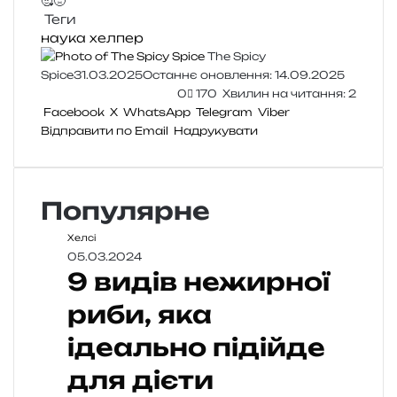
🥰
🤢
Теги
наука
хелпер
The Spicy
Spice
31.03.2025
Останнє оновлення: 14.09.2025
0
170
Хвилин на читання: 2
Facebook
X
WhatsApp
Telegram
Viber
Відправити по Email
Надрукувати
Популярне
Хелсі
05.03.2024
9 видів нежирної
риби, яка
ідеально підійде
для дієти