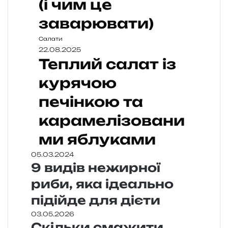
(і чим це
заварювати)
Салати
22.08.2025
Теплий салат із
курячою
печінкою та
карамелізовани
ми яблуками
05.03.2024
9 видів нежирної
риби, яка ідеально
підійде для дієти
03.05.2026
Скільки смажити