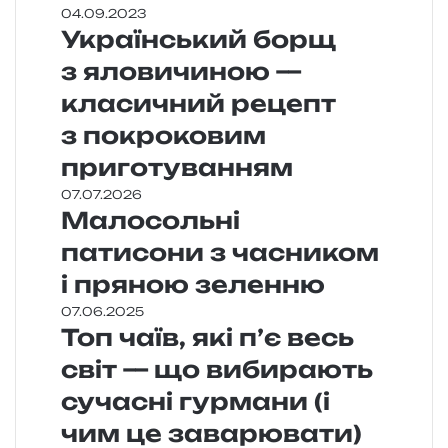
04.09.2023
Український борщ
з яловичиною —
класичний рецепт
з покроковим
приготуванням
07.07.2026
Малосольні
патисони з часником
і пряною зеленню
07.06.2025
Топ чаїв, які п’є весь
світ — що вибирають
сучасні гурмани (і
чим це заварювати)