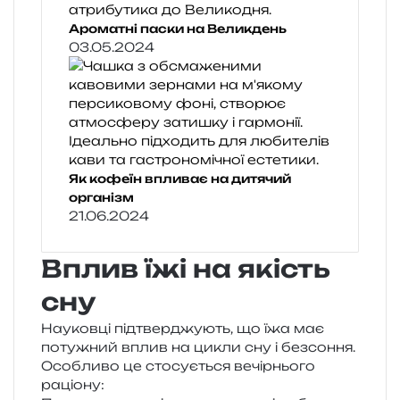
Ароматні паски на Великдень
03.05.2024
Як кофеїн впливає на дитячий
організм
21.06.2024
Вплив їжі на якість
сну
Науковці під­твер­джу­ють, що їжа має
поту­жний вплив на цикли сну і без­со­н­ня.
Особливо це сто­су­є­ться вечір­ньо­го
раціону: