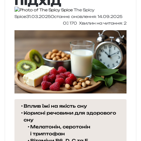
пiдхiд
The Spicy
Spice
31.03.2025
Останнє оновлення: 14.09.2025
0
170
Хвилин на читання: 2
Вплив їжі на якість сну
Корисні речовини для здорового
сну
Мелатонін, серотонін
і триптофан
Вітаміни В6, D, С та Е