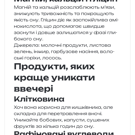
Магній та каль­цій роз­сла­блю­ють м’язи,
зни­жу­ють три­во­жність та покра­щу­ють
якість сну. Гліцин діє як заспо­кій­ли­ва амі­
но­ки­сло­та, що допо­ма­гає швид­ше
засну­ти і довше зали­ша­ти­ся у фазі гли­
бо­ко­го сну.
Джерела: моло­чні про­ду­кти, листо­ва
зелень, інжир, гар­бу­зо­ве насі­н­ня, воло­
ські горі­хи, лосось.
Продукти, яких
краще уникати
ввечері
Клітковина
Хоч вона кори­сна для кишків­ни­ка, але
скла­дна для пере­трав­ле­н­ня вночі.
Уникайте бобо­вих, капу­сти, суше­них
фру­ктів за кіль­ка годин до сну.
Рафіновані вуглеводи