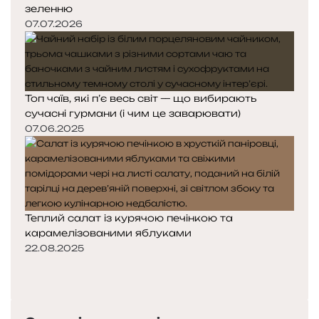
зеленню
07.07.2026
Топ чаїв, які п’є весь світ — що вибирають
сучасні гурмани (і чим це заварювати)
07.06.2025
Теплий салат із курячою печінкою та
карамелізованими яблуками
22.08.2025
Попередня
сторінка
Наступна
сторінка