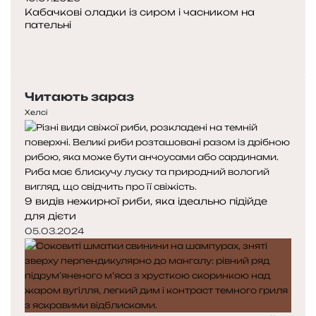
Кабачкові оладки із сиром і часником на
пательні
Попередня
сторінка
Наступна
сторінка
Читають зараз
Хелсі
9 видів нежирної риби, яка ідеально підійде
для дієти
05.03.2024