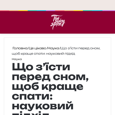
Меню
П
Головна
/
Це цікаво
/
Наука
/
Що з’їсти перед сном,
щоб краще спати: науковий пiдхiд
Наука
Що з’їсти
перед сном,
щоб краще
спати:
науковий