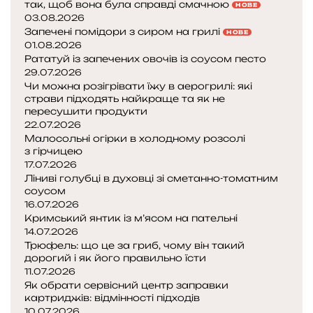
так, щоб вона була справді смачною
НОВЕ
03.08.2026
Запечені помідори з сиром на грилі
НОВЕ
01.08.2026
Рататуй із запечених овочів із соусом песто
29.07.2026
Чи можна розігрівати їжу в аерогрилі: які
страви підходять найкраще та як не
пересушити продукти
22.07.2026
Малосольні огірки в холодному розсолі
з гірчицею
17.07.2026
Ліниві голубці в духовці зі сметанно-томатним
соусом
16.07.2026
Кримський янтик із м’ясом на пательні
14.07.2026
Трюфель: що це за гриб, чому він такий
дорогий і як його правильно їсти
11.07.2026
Як обрати сервісний центр заправки
картриджів: відмінності підходів
10.07.2026