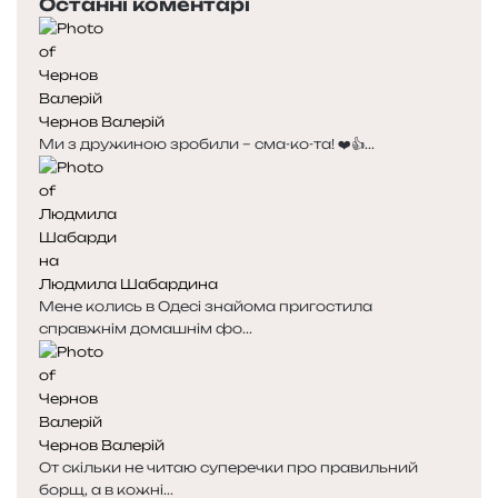
Останні коментарі
Чернов Валерій
Ми з дружиною зробили – сма-ко-та! ❤️👍...
Людмила Шабардина
Мене колись в Одесі знайома пригостила
справжнім домашнім фо...
Чернов Валерій
От скільки не читаю суперечки про правильний
борщ, а в кожні...