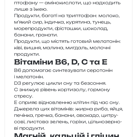
пто­фа­ну — амі­но­ки­сло­ти, що над­хо­дить
лише з їжею.
Продукти, бага­ті на три­пто­фан: моло­ко,
м’який сир, інди­чка, куря­ти­на, тунець,
море­про­ду­кти, фіста­шки, шоко­лад,
бана­ни, гранати.
Продукти, що містять гото­вий мела­то­нін:
ківі, вишня, мали­на, мигдаль, моло­чні
продукти.
Вітаміни В6, D, С та Е
B6 допо­ма­гає син­те­зу­ва­ти серо­то­нін
і мелатонін.
D3 регу­лює цикли сну та безсоння.
C зни­жує рівень кор­ти­зо­лу, гор­мо­ну
стресу.
E спри­яє від­нов­лен­ню клі­тин під час сну.
Джерела цих віта­мі­нів: жирна риба, яйця,
печін­ка, гре­чка, бана­ни, аво­ка­до, цитру­
со­ві, листо­ва зелень, горі­хи, ціль­но­зер­но­
ві продукти.
Магній, кальцій і гліцин