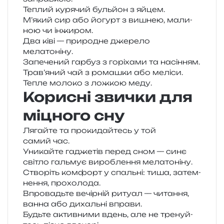
Теплий куря­чий буль­йон з яйцем.
М’який сир або йогурт з вишнею, мали­
ною чи інжиром.
Два ківі — при­ро­дне дже­ре­ло
мелатоніну.
Запечений гар­буз з горі­ха­ми та насінням.
Трав’яний чай з рома­шки або меліси.
Тепле моло­ко з лож­кою меду.
Корисні звички для
міцного сну
Лягайте та про­ки­дай­тесь у той
самий час.
Уникайте гадже­тів перед сном — синє
сві­тло галь­мує виро­бле­н­ня мелатоніну.
Створіть ком­форт у спаль­ні: тиша, затем­
не­н­ня, прохолода.
Впровадьте вечір­ній риту­ал — чита­н­ня,
ванна або дихаль­ні вправи.
Будьте актив­ни­ми вдень, але не тре­нуй­