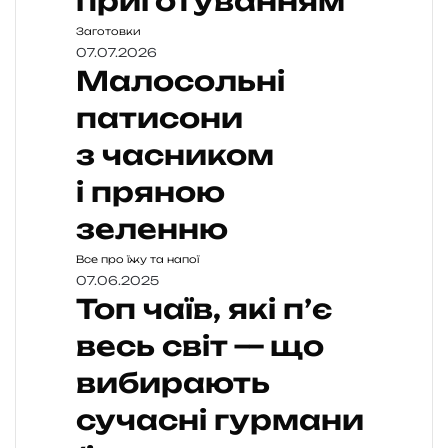
приготуванням
Заготовки
07.07.2026
Малосольні
патисони
з часником
і пряною
зеленню
Все про їжу та напої
07.06.2025
Топ чаїв, які п’є
весь світ — що
вибирають
сучасні гурмани