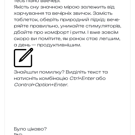
тесь пізно ввечері.
Якість сну зна­чною мірою зале­жить від
хар­чу­ва­н­ня та вечір­ніх зви­чок. Замість
табле­ток, обе­ріть при­ро­дний під­хід: вече­
ряй­те пра­виль­но, уни­кай­те сти­му­ля­то­рів,
дбай­те про ком­форт і ритм. І вже зов­сім
скоро ви помі­ти­те, як ранок стає лег­шим,
а день — продуктивнішим.
Знайшли помил­ку? Виділіть текст та
нати­сніть ком­бі­на­цію
Ctrl+Enter
або
Control+Option+Enter
.
Було цікаво?