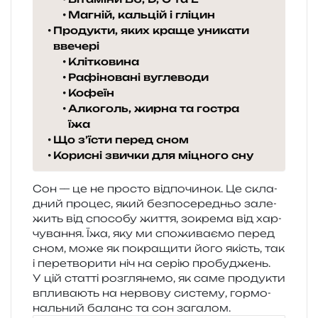
Магній, кальцій і гліцин
Продукти, яких краще уникати
ввечері
Клітковина
Рафіновані вуглеводи
Кофеїн
Алкоголь, жирна та гостра
їжа
Що з’їсти перед сном
Корисні звички для міцного сну
Сон — це не про­сто від­по­чи­нок. Це скла­
дний про­цес, який без­по­се­ре­дньо зале­
жить від спосо­бу життя, зокре­ма від хар­
чу­ва­н­ня. Їжа, яку ми спо­жи­ва­є­мо перед
сном, може як покра­щи­ти його якість, так
і пере­тво­ри­ти ніч на серію про­бу­джень.
У цій стат­ті роз­гля­не­мо, як саме про­ду­кти
впли­ва­ють на нер­во­ву систе­му, гор­мо­
наль­ний баланс та сон загалом.