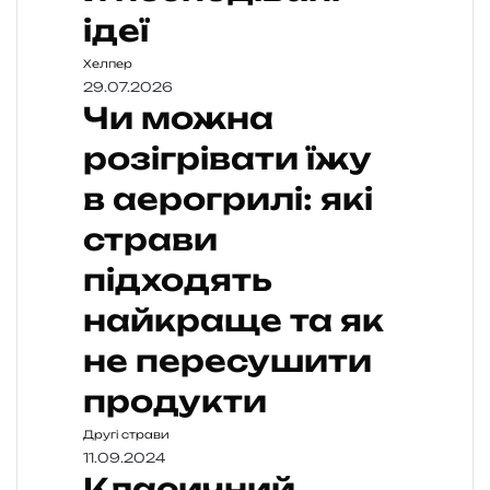
ідеї
Хелпер
29.07.2026
Чи можна
розігрівати їжу
в аерогрилі: які
страви
підходять
найкраще та як
не пересушити
продукти
Другі страви
11.09.2024
Класичний