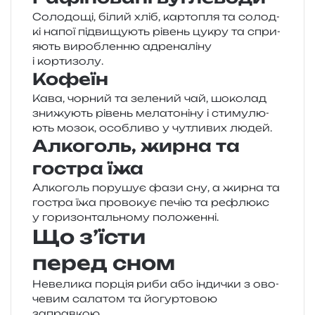
Солодощі, білий хліб, кар­то­пля та солод­
кі напої під­ви­щу­ють рівень цукру та спри­
я­ють виро­блен­ню адре­на­лі­ну
і кортизолу.
Кофеїн
Кава, чор­ний та зеле­ний чай, шоко­лад
зни­жу­ють рівень мела­то­ні­ну і сти­му­лю­
ють мозок, осо­бли­во у чутли­вих людей.
Алкоголь, жирна та
гостра їжа
Алкоголь пору­шує фази сну, а жирна та
гостра їжа про­во­кує печію та рефлюкс
у гори­зон­таль­но­му положенні.
Що з’їсти
перед сном
Невелика пор­ція риби або інди­чки з ово­
че­вим сала­том та йогур­то­вою
заправкою.