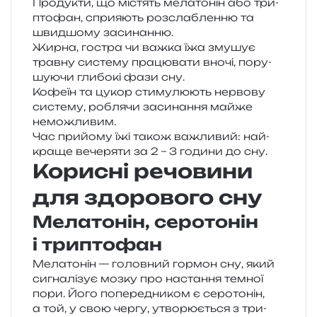
Продукти, що містять мела­то­нін або три­
пто­фан, спри­я­ють роз­сла­блен­ню та
швид­шо­му засинанню.
Жирна, гостра чи важка їжа зму­шує
трав­ну систе­му пра­цю­ва­ти вночі, пору­
шу­ю­чи гли­бо­кі фази сну.
Кофеїн та цукор сти­му­лю­ють нер­во­ву
систе­му, робля­чи заси­на­н­ня майже
неможливим.
Час при­йо­му їжі також важли­вий: най­
кра­ще вече­ря­ти за 2 – 3 годи­ни до сну.
Корисні речовини
для здорового сну
Мелатонін, серотонін
і триптофан
Мелатонін — голов­ний гор­мон сну, який
сигна­лі­зує мозку про наста­н­ня тем­ної
пори. Його попе­ре­дни­ком є серо­то­нін,
а той, у свою чергу, утво­рю­є­ться з три­