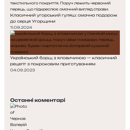
Класичний угорський гуляш: смачна подорож
до серця Угорщини
11.09.2024
Український борщ з яловичиною — класичний
рецепт з покроковим приготуванням
04.09.2023
Попередня
сторінка
Наступна
сторінка
Останні коментарі