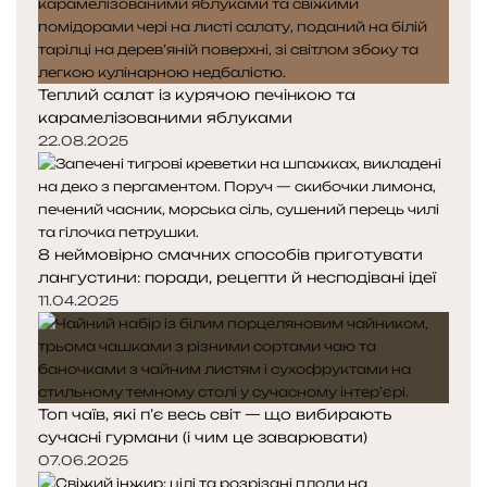
Теплий салат із курячою печінкою та
карамелізованими яблуками
22.08.2025
8 неймовірно смачних способів приготувати
лангустини: поради, рецепти й несподівані ідеї
11.04.2025
Топ чаїв, які п’є весь світ — що вибирають
сучасні гурмани (і чим це заварювати)
07.06.2025