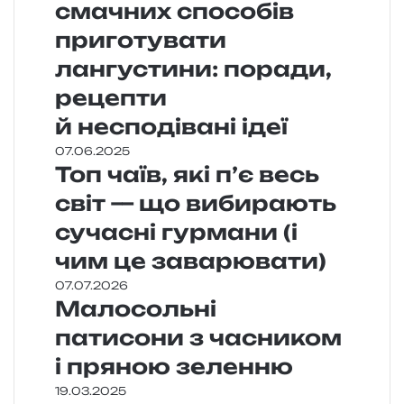
смачних способів
приготувати
лангустини: поради,
рецепти
й несподівані ідеї
07.06.2025
Топ чаїв, які п’є весь
світ — що вибирають
сучасні гурмани (і
чим це заварювати)
07.07.2026
Малосольні
патисони з часником
і пряною зеленню
19.03.2025