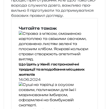
про­цес при­го­ту­ва­н­ня. Але щоб така ско­
во­ро­да слу­жи­ла довго, важли­во пра­
виль­но її під­го­ту­ва­ти та дотри­му­ва­ти­ся
базо­вих пра­вил догляду.
Читайте також
Що їдять у Кенії: гастрономічні
традиції та вподобання місцевих
жителів
14.06.2024