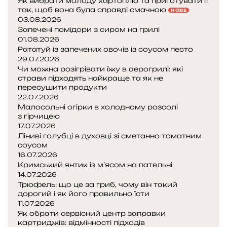
Як вибрати молоду картоплю та приготувати її
так, щоб вона була справді смачною
НОВЕ
03.08.2026
Запечені помідори з сиром на грилі
01.08.2026
Рататуй із запечених овочів із соусом песто
29.07.2026
Чи можна розігрівати їжу в аерогрилі: які
страви підходять найкраще та як не
пересушити продукти
22.07.2026
Малосольні огірки в холодному розсолі
з гірчицею
17.07.2026
Ліниві голубці в духовці зі сметанно-томатним
соусом
16.07.2026
Кримський янтик із м’ясом на пательні
14.07.2026
Трюфель: що це за гриб, чому він такий
дорогий і як його правильно їсти
11.07.2026
Як обрати сервісний центр заправки
картриджів: відмінності підходів