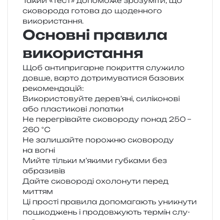
Такий «тест» допо­мо­же зро­зу­мі­ти, що
ско­во­ро­да гото­ва до щоден­но­го
використання.
Основні правила
використання
Щоб анти­при­гар­не покри­т­тя слу­жи­ло
довше, варто дотри­му­ва­ти­ся базо­вих
рекомендацій:
Використовуйте дерев’яні, силі­ко­но­ві
або пла­сти­ко­ві лопатки
Не пере­грі­вай­те ско­во­ро­ду понад 250 –
260 °C
Не зали­шай­те поро­жню ско­во­ро­ду
на вогні
Мийте тіль­ки м’якими губ­ка­ми без
абразивів
Дайте ско­во­ро­ді охо­ло­ну­ти перед
миттям
Ці про­сті пра­ви­ла допо­ма­га­ють уни­кну­ти
пошко­джень і про­дов­жу­ють тер­мін слу­