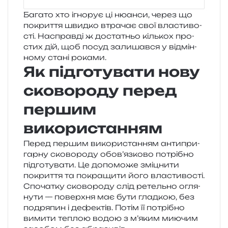
Багато хто ігно­рує ці нюан­си, через що
покри­т­тя швид­ко втра­чає свої вла­сти­во­
сті. Насправді ж доста­тньо кіль­кох про­
стих дій, щоб посуд зали­шав­ся у від­мін­
но­му стані роками.
Як підготувати нову
сковороду перед
першим
використанням
Перед пер­шим вико­ри­ста­н­ням анти­при­
гар­ну ско­во­ро­ду обов’язково потрі­бно
під­го­ту­ва­ти. Це допо­мо­же змі­цни­ти
покри­т­тя та покра­щи­ти його властивості.
Спочатку ско­во­ро­ду слід ретель­но огля­
ну­ти — поверх­ня має бути глад­кою, без
подря­пин і дефе­ктів. Потім її потрі­бно
вими­ти теплою водою з м’яким мию­чим