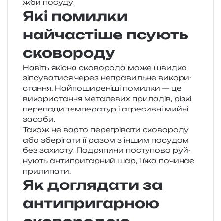
жби посуду.
Які помилки
найчастіше псують
сковороду
Навіть які­сна ско­во­ро­да може швид­ко
зіпсу­ва­ти­ся через непра­виль­не вико­ри­
ста­н­ня. Найпоширеніші помил­ки — це
вико­ри­ста­н­ня мета­ле­вих при­ла­дів, різкі
пере­па­ди тем­пе­ра­тур і агре­сив­ні мийні
засоби.
Також не варто пере­грі­ва­ти ско­во­ро­ду
або збе­рі­га­ти її разом з іншим посу­дом
без захи­сту. Подряпини посту­по­во руй­
ну­ють анти­при­гар­ний шар, і їжа почи­нає
прилипати.
Як доглядати за
антипригарною