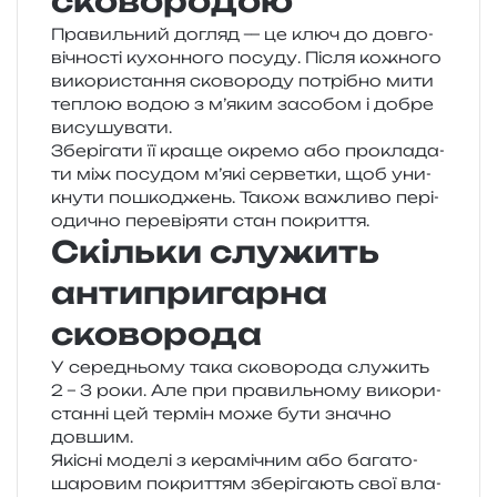
сковородою
Правильний догляд — це ключ до дов­го­
ві­чно­сті кухон­но­го посу­ду. Після кожно­го
вико­ри­ста­н­ня ско­во­ро­ду потрі­бно мити
теплою водою з м’яким засо­бом і добре
висушувати.
Зберігати її краще окре­мо або про­кла­да­
ти між посу­дом м’які сер­ве­тки, щоб уни­
кну­ти пошко­джень. Також важли­во пері­
о­ди­чно пере­ві­ря­ти стан покриття.
Скільки служить
антипригарна
сковорода
У сере­дньо­му така ско­во­ро­да слу­жить
2 – 3 роки. Але при пра­виль­но­му вико­ри­
стан­ні цей тер­мін може бути зна­чно
довшим.
Якісні моде­лі з кера­мі­чним або бага­то­
ша­ро­вим покри­т­тям збе­рі­га­ють свої вла­