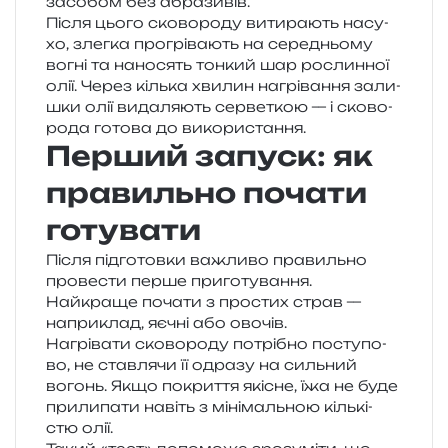
засо­бом без абразивів.
Після цього ско­во­ро­ду вити­ра­ють насу­
хо, злег­ка про­грі­ва­ють на сере­дньо­му
вогні та нано­сять тон­кий шар рослин­ної
олії. Через кіль­ка хви­лин нагрі­ва­н­ня зали­
шки олії вида­ля­ють сер­ве­ткою — і ско­во­
ро­да гото­ва до використання.
Перший запуск: як
правильно почати
готувати
Після під­го­тов­ки важли­во пра­виль­но
про­ве­сти перше при­го­ту­ва­н­ня.
Найкраще поча­ти з про­стих страв —
напри­клад, яєчні або овочів.
Нагрівати ско­во­ро­ду потрі­бно посту­по­
во, не став­ля­чи її одра­зу на силь­ний
вогонь. Якщо покри­т­тя які­сне, їжа не буде
при­ли­па­ти навіть з міні­маль­ною кіль­кі­
стю олії.