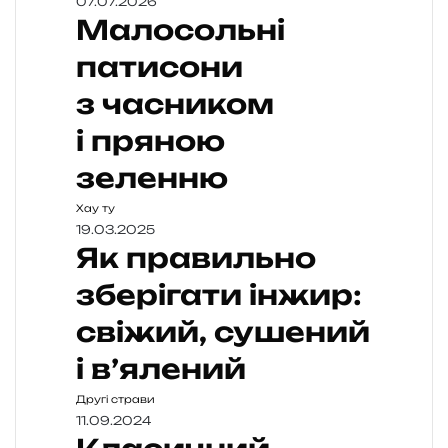
07.07.2026
Малосольні
патисони
з часником
і пряною
зеленню
Хау ту
19.03.2025
Як правильно
зберігати інжир:
свіжий, сушений
і в’ялений
Другі страви
11.09.2024