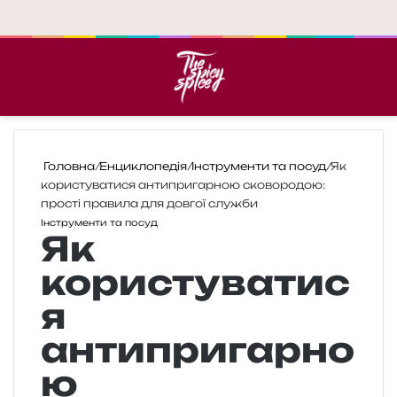
Меню
П
Головна
/
Енциклопедія
/
Інструменти та посуд
/
Як
користуватися антипригарною сковородою:
прості правила для довгої служби
Інструменти та посуд
Як
користуватис
я
антипригарно
ю