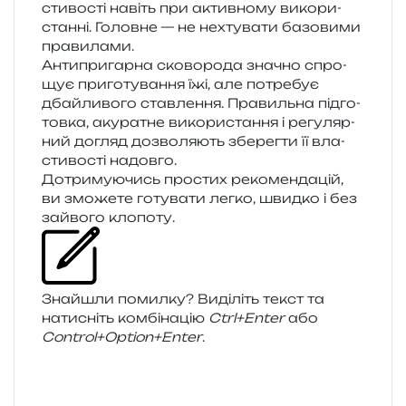
сти­во­сті навіть при актив­но­му вико­ри­
стан­ні. Головне — не нехту­ва­ти базо­ви­ми
правилами.
Антипригарна ско­во­ро­да зна­чно спро­
щує при­го­ту­ва­н­ня їжі, але потре­бує
дбай­ли­во­го став­ле­н­ня. Правильна під­го­
тов­ка, аку­ра­тне вико­ри­ста­н­ня і регу­ляр­
ний догляд дозво­ля­ють збе­рег­ти її вла­
сти­во­сті надовго.
Дотримуючись про­стих реко­мен­да­цій,
ви змо­же­те готу­ва­ти легко, швид­ко і без
зай­во­го клопоту.
Знайшли помил­ку? Виділіть текст та
нати­сніть ком­бі­на­цію
Ctrl+Enter
або
Control+Option+Enter
.