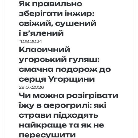
Як правильно
зберігати інжир:
свіжий, сушений
і в’ялений
11.09.2024
Класичний
угорський гуляш:
смачна подорож до
серця Угорщини
29.07.2026
Чи можна розігрівати
їжу в аерогрилі: які
страви підходять
найкраще та як не
пересушити