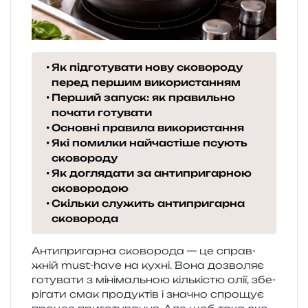
Як підготувати нову сковороду
перед першим використанням
Перший запуск: як правильно
почати готувати
Основні правила використання
Які помилки найчастіше псують
сковороду
Як доглядати за антипригарною
сковородою
Скільки служить антипригарна
сковорода
Антипригарна ско­во­ро­да — це справ­
жній must-have на кухні. Вона дозво­ляє
готу­ва­ти з міні­маль­ною кіль­кі­стю олії, збе­
рі­га­ти смак про­ду­ктів і зна­чно спро­щує