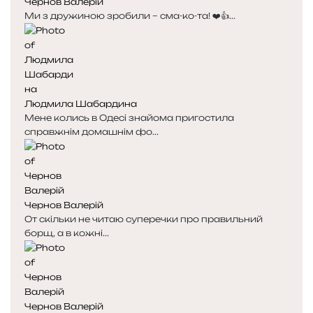
Чернов Валерій
Ми з дружиною зробили – сма-ко-та! ❤️👍...
Людмила Шабардина
Мене колись в Одесі знайома пригостила
справжнім домашнім фо...
Чернов Валерій
От скільки не читаю суперечки про правильний
борщ, а в кожні...
Чернов Валерій