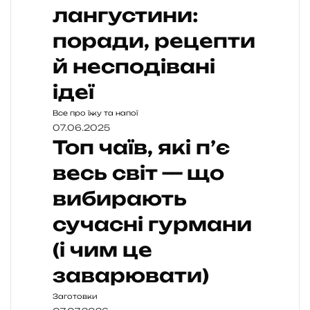
лангустини:
поради, рецепти
й несподівані
ідеї
Все про їжу та напої
07.06.2025
Топ чаїв, які п’є
весь світ — що
вибирають
сучасні гурмани
(і чим це
заварювати)
Заготовки