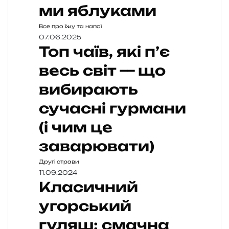
ми яблуками
Все про їжу та напої
07.06.2025
Топ чаїв, які п’є
весь світ — що
вибирають
сучасні гурмани
(і чим це
заварювати)
Другі страви
11.09.2024
Класичний
угорський
гуляш: смачна