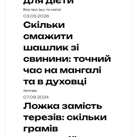
для дієти
Все про їжу та напої
03.05.2026
Скільки
смажити
шашлик зі
свинини: точний
час на мангалі
та в духовці
Хелпер
07.09.2024
Ложка замість
терезів: скільки
грамів