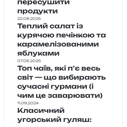
пересушити
продукти
22.08.2025
Теплий салат із
курячою печінкою та
карамелізованими
яблуками
07.06.2025
Топ чаїв, які п’є весь
світ — що вибирають
сучасні гурмани (і
чим це заварювати)
11.09.2024
Класичний
угорський гуляш: