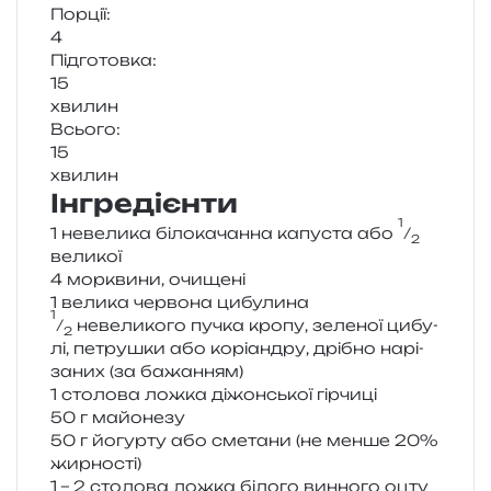
Порції:
4
Підготовка:
15
хви­лин
Всього:
15
хви­лин
Інгредієнти
1
1 неве­ли­ка біло­ка­чан­на капу­ста або
⁄
2
великої
4 мор­кви­ни, очищені
1 вели­ка чер­во­на цибулина
1
⁄
неве­ли­ко­го пучка кропу, зеле­ної цибу­
2
лі, петру­шки або корі­ан­дру, дрі­бно нарі­
за­них (за бажанням)
1 сто­ло­ва ложка діжон­ської гірчиці
50 г майонезу
50 г йогур­ту або сме­та­ни (не менше 20%
жирності)
1 – 2 сто­ло­ва ложка біло­го вин­но­го оцту