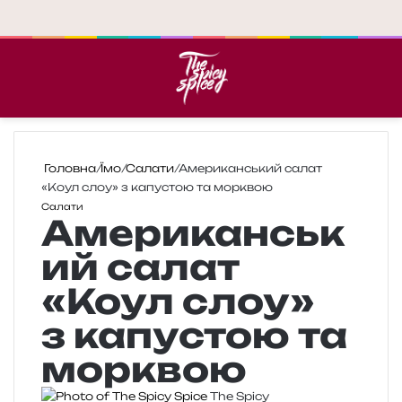
Меню
П
Головна
/
Їмо
/
Салати
/
Американський салат
«Коул слоу» з капустою та морквою
Салати
Американськ
ий салат
«Коул слоу»
з капустою та
морквою
The Spicy