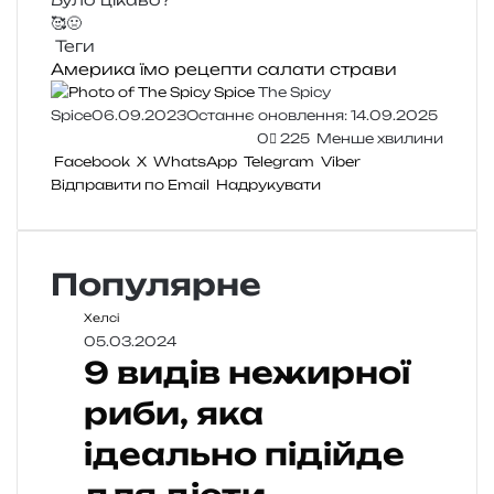
🥰
🤢
Теги
Америка
їмо
рецепти
салати
страви
The Spicy
Spice
06.09.2023
Останнє оновлення: 14.09.2025
0
225
Менше хвилини
Facebook
X
WhatsApp
Telegram
Viber
Відправити по Email
Надрукувати
Популярне
Хелсі
05.03.2024
9 видів нежирної
риби, яка
ідеально підійде