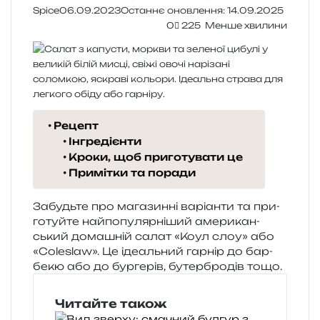
Spice
06.09.2023
Останнє оновлення: 14.09.2025
0
225
Менше хвилини
Рецепт
Інгредієнти
Кроки, щоб приготувати це
Примітки та поради
Забудьте про мага­зин­ні варі­ан­ти та при­
го­туй­те най­по­пу­ляр­ні­ший аме­ри­кан­
ський дома­шній салат «Коул слоу» або
«Coleslaw». Це іде­аль­ний гар­нір до бар­
бе­кю або до бур­ге­рів, бутер­бро­дів тощо.
Читайте також