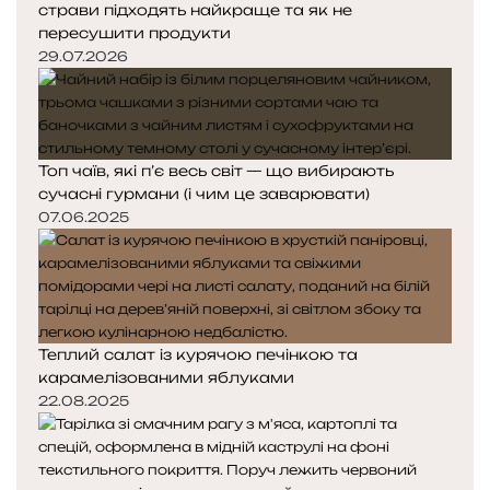
страви підходять найкраще та як не
пересушити продукти
29.07.2026
Топ чаїв, які п’є весь світ — що вибирають
сучасні гурмани (і чим це заварювати)
07.06.2025
Теплий салат із курячою печінкою та
карамелізованими яблуками
22.08.2025