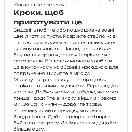
Кілька щіпок паприки
Кроки, щоб
приготувати це
Видаліть поби­те або пошко­дже­не зов­ні­
шнє листя капу­сти. Розріжте сте­бло нав­
піл, гострим ножем вида­літь щіль­ну сер­
це­ви­ну і викинь­те її. Покладіть на обро­
бну дошку зрі­зом дони­зу і наріж­те яко­
мо­га тонше. Ви також може­те зро­би­ти
це в кухон­но­му ком­бай­ні з насад­кою для
подрі­бне­н­ня. Висипте в миску.
Моркву натріть на кру­пній тер­тці або
наріж­те тон­ки­ми смуж­ка­ми. Перекладіть
в миску. Дрібно наріж­те цибу­лю, яко­мо­га
тонше, і додай­те в миску з інши­ми ово­ча­
ми. За бажа­н­ням — додай­те трави.
У гле­чи­ку збий­те гір­чи­цю, майо­нез,
йогурт і оцет. Добре при­прав­те і спро­
буй­те на гостро­ту. За бажа­н­ням додай­те
біль­ше оцту.