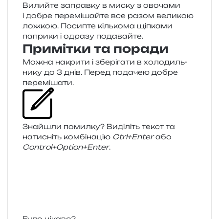
Вилийте заправ­ку в миску з ово­ча­ми
і добре пере­мі­шай­те все разом вели­кою
лож­кою. Посипте кіль­ко­ма щіпка­ми
папри­ки і одра­зу подавайте.
Примітки та поради
Можна накри­ти і збе­рі­га­ти в холо­диль­
ни­ку до 3 днів. Перед пода­чею добре
перемішати.
Знайшли помил­ку? Виділіть текст та
нати­сніть ком­бі­на­цію
Ctrl+Enter
або
Control+Option+Enter
.
Було цікаво?