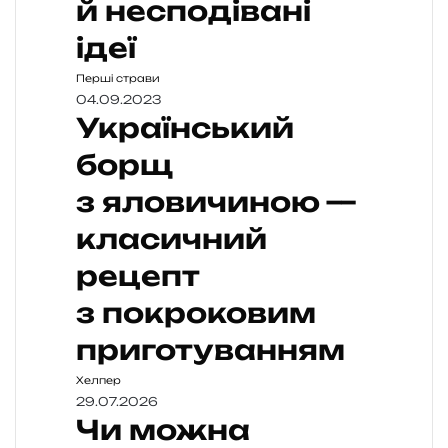
й несподівані
ідеї
Перші страви
04.09.2023
Український
борщ
з яловичиною —
класичний
рецепт
з покроковим
приготуванням
Хелпер
29.07.2026
Чи можна