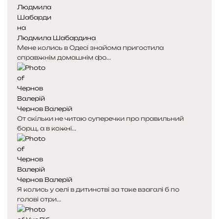
Людмила Шабардина
Мене колись в Одесі знайома пригостила
справжнім домашнім фо...
Чернов Валерій
От скільки не читаю суперечки про правильний
борщ, а в кожні...
Чернов Валерій
Я колись у селі в дитинстві за таке взагалі б по
голові отри...