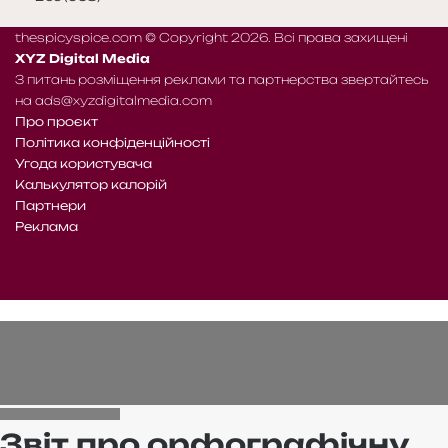
thespicyspice.com © Copyright 2026. Всі права захищені
XYZ Digital Media
З питань розміщення реклами та партнерства звертайтесь
на
ads@xyzdigitalmedia.com
Про проєкт
Політика конфіденційності
Угода користувача
Калькулятор калорій
Партнери
Реклама
Telegram
Patreon
RSS
Facebook
X
WhatsApp
Telegram
e-
Читайте
mail
нас
на
WE.UA
Звіт про орфографічну