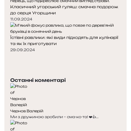
Класичний угорський гуляш: смачна подорож
до серця Угорщини
11.09.2024
Їстівні равлики: які види підходять для кулінарії
та як їх приготувати
29.09.2024
Попередня
сторінка
Наступна
сторінка
Останні коментарі
Чернов Валерій
Ми з дружиною зробили – сма-ко-та! ❤️👍...