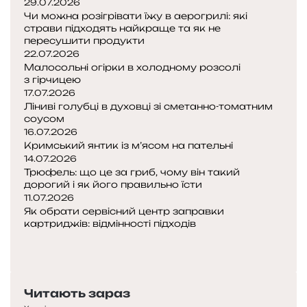
29.07.2026
Чи можна розігрівати їжу в аерогрилі: які
страви підходять найкраще та як не
пересушити продукти
22.07.2026
Малосольні огірки в холодному розсолі
з гірчицею
17.07.2026
Ліниві голубці в духовці зі сметанно-томатним
соусом
16.07.2026
Кримський янтик із м’ясом на пательні
14.07.2026
Трюфель: що це за гриб, чому він такий
дорогий і як його правильно їсти
11.07.2026
Як обрати сервісний центр заправки
картриджів: відмінності підходів
Попередня
сторінка
Наступна
сторінка
Читають зараз