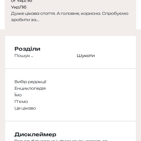
УкрЛіб
Дуже цікава стаття. А головне, корисна. Спробуємо
зробити за...
Розділи
Пошук:
Вибір редакції
Енциклопедія
Їмо
П'ємо
Це цікаво
Дисклеймер