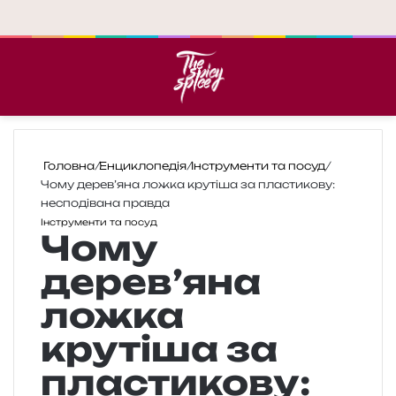
Меню
П
Головна
/
Енциклопедія
/
Інструменти та посуд
/
Чому дерев’яна ложка крутіша за пластикову:
несподівана правда
Інструменти та посуд
Чому
дерев’яна
ложка
крутіша за
пластикову: