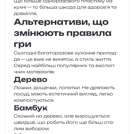
Що біль­ше одно­ра­зо­во­го пла­сти­ку на
кухні — то біль­ша шкода для здо­ро­в’я та
довкілля.
Альтернативи, що
змінюють правила
гри
Сьогодні бага­то­ра­зо­ве кухон­не при­ла­д­
дя — це вже не виня­ток, а стиль життя.
Серед най­більш попу­ляр­них та еко­ло­гі­
чних матеріалів:
Дерево
Ложки, доще­чки, лопа­тки. Не дря­па­ють
посуд, мають есте­ти­чний вигляд, легко
компостуються.
Бамбук
Схожий на дере­во, але виро­щу­є­ться
швид­ше, що робить його ще більш ста­
лим вибором.