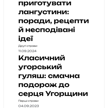
приготувати
лангустини:
поради, рецепти
й несподівані
ідеї
Другі страви
11.09.2024
Класичний
угорський
гуляш: смачна
подорож до
серця Угорщини
Перші страви
04.09.2023