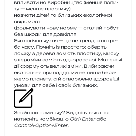
впли­ва­ти на виро­бни­цтво (менше попи­
ту — менше пластику)
навча­ти дітей та близь­ких еко­ло­гі­чної
свідомості
фор­му­ва­ти нову норму — ста­лий побут
без шкоди для довкілля
Екологічна кухня — це не тренд, а потре­
ба часу. Почніть із про­сто­го: обе­ріть
ложку з дере­ва замість пла­сти­ку, миску
з кера­мі­ки замість одно­ра­зо­вої. Маленькі
дії фор­му­ють вели­кі зміни. Вибираючи
еко­ло­гі­чне при­ла­д­дя, ми не лише бере­
же­мо пла­не­ту, а й ство­рю­є­мо здо­ро­ві­ші
умови для себе і своїх близьких.
Знайшли помил­ку? Виділіть текст та
нати­сніть ком­бі­на­цію
Ctrl+Enter
або
Control+Option+Enter
.