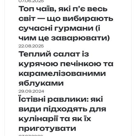
07.06.2025
Топ чаїв, які п’є весь
світ — що вибирають
сучасні гурмани (і
чим це заварювати)
22.08.2025
Теплий салат із
курячою печінкою та
карамелізованими
яблуками
29.09.2024
Їстівні равлики: які
види підходять для
кулінарії та як їх
приготувати