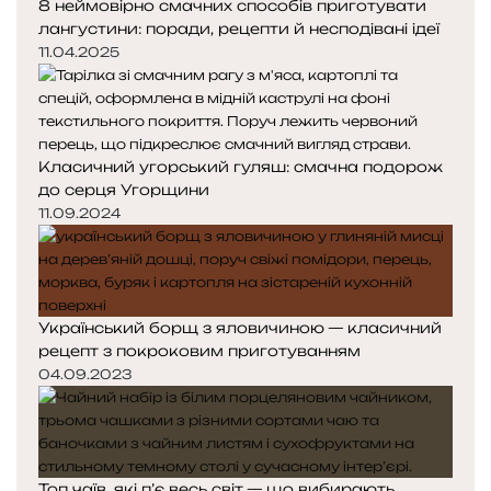
8 неймовірно смачних способів приготувати
лангустини: поради, рецепти й несподівані ідеї
11.04.2025
Класичний угорський гуляш: смачна подорож
до серця Угорщини
11.09.2024
Український борщ з яловичиною — класичний
рецепт з покроковим приготуванням
04.09.2023
Топ чаїв, які п’є весь світ — що вибирають