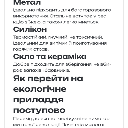
Метал
Ідеально під­хо­дить для бага­то­ра­зо­во­го
вико­ри­ста­н­ня. Сталь не всту­пає у реа­
кцію з їжею, а також легко миється.
Силікон
Термостійкий, гну­чкий, не токси­чний.
Ідеальний для випі­чки й при­го­ту­ва­н­ня
гаря­чих страв.
Скло та кераміка
Добре під­хо­дить для збе­рі­га­н­ня, не вби­
рає запа­хів і барвників.
Як перейти на
екологічне
приладдя
поступово
Перехід до еко­ло­гі­чної кухні не вима­гає
мит­тє­вої рево­лю­ції. Почніть із малого: