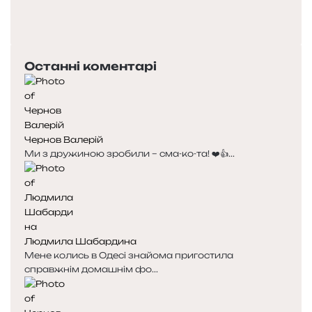
Попередня
сторінка
Наступна
сторінка
Останні коментарі
Чернов Валерій
Ми з дружиною зробили – сма-ко-та! ❤️👍...
Людмила Шабардина
Мене колись в Одесі знайома пригостила
справжнім домашнім фо...