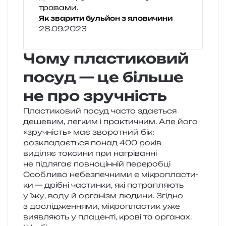
Як зварити бульйон з яловичини
28.09.2023
Чому пластиковий
посуд — це більше
не про зручність
Пластиковий посуд часто зда­є­ться
деше­вим, лег­ким і пра­кти­чним. Але його
«зру­чність» має зво­ро­тний бік:
роз­кла­да­є­ться понад 400 років
виді­ляє токси­ни при нагріванні
не під­ля­гає пов­но­цін­ній переробці
Особливо небез­пе­чни­ми є мікро­пла­сти­
ки — дрі­бні частин­ки, які потра­пля­ють
у їжу, воду й орга­нізм люди­ни. Згідно
з дослі­дже­н­ня­ми, мікро­пла­стик уже
вияв­ля­ють у пла­цен­ті, крові та орга­нах.