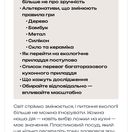
більше не про зручність
Альтернативи, що змінюють
правила гри
Дерево
Бамбук
Метал
Силікон
Скло та кераміка
Як перейти на екологічне
приладдя поступово
Список переваг багаторазового
кухонного приладдя
Що кажуть дослідження
Обирайте відповідально —
впливайте масштабно
Світ стрім­ко змі­ню­є­ться, і пита­н­ня еко­ло­гії
біль­ше не можна ігно­ру­ва­ти. Кожна
наша дія — навіть вибір ложки на кухні —
має зна­че­н­ня. Пластиковий посуд, який
ще кіль­ка деся­ти­літь тому зда­вав­ся зру­