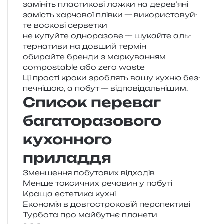
замі­ніть пла­сти­ко­ві ложки на дерев’яні
замість хар­чо­вої плів­ки — вико­ри­сто­вуй­
те вос­ко­ві серветки
не купуй­те одно­ра­зо­ве — шукай­те аль­
тер­на­ти­ви на дов­ший термін
оби­рай­те брен­ди з мар­ку­ва­н­ням
compostable або zero waste
Ці про­сті кроки зро­блять вашу кухню без­
пе­чні­шою, а побут — відповідальнішим.
Список переваг
багаторазового
кухонного
приладдя
Зменшення побу­то­вих відходів
Менше токси­чних речо­вин у побуті
Краща есте­ти­ка кухні
Економія в дов­го­стро­ко­вій перспективі
Турбота про май­бу­тнє планети