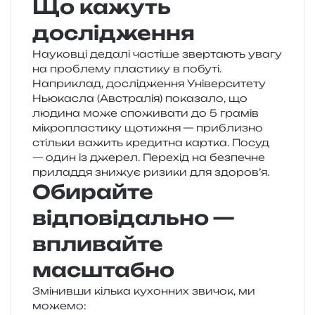
Що кажуть
дослідження
Науковці деда­лі часті­ше звер­та­ють увагу
на про­бле­му пла­сти­ку в побу­ті.
Наприклад, дослі­дже­н­ня Університету
Ньюкасла (Австралія) пока­за­ло, що
люди­на може спо­жи­ва­ти до 5 гра­мів
мікро­пла­сти­ку щоти­жня — при­бли­зно
стіль­ки важить кре­ди­тна кар­тка. Посуд
— один із дже­рел. Перехід на без­пе­чне
при­ла­д­дя зни­жує ризи­ки для здоров’я.
Обирайте
відповідально —
впливайте
масштабно
Змінивши кіль­ка кухон­них зви­чок, ми
можемо: