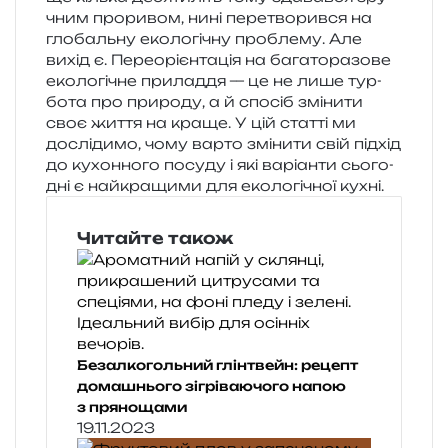
чним про­ри­вом, нині пере­тво­рив­ся на
гло­баль­ну еко­ло­гі­чну про­бле­му. Але
вихід є. Переорієнтація на бага­то­ра­зо­ве
еко­ло­гі­чне при­ла­д­дя — це не лише тур­
бо­та про при­ро­ду, а й спо­сіб змі­ни­ти
своє життя на краще. У цій стат­ті ми
дослі­ди­мо, чому варто змі­ни­ти свій під­хід
до кухон­но­го посу­ду і які варі­ан­ти сьо­го­
дні є най­кра­щи­ми для еко­ло­гі­чної кухні.
Читайте також
Безалкогольний глінтвейн: рецепт
домашнього зігріваючого напою
з прянощами
19.11.2023