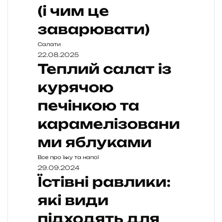
(і чим це
заварювати)
Салати
22.08.2025
Теплий салат із
курячою
печінкою та
карамелізовани
ми яблуками
Все про їжу та напої
29.09.2024
Їстівні равлики:
які види
підходять для