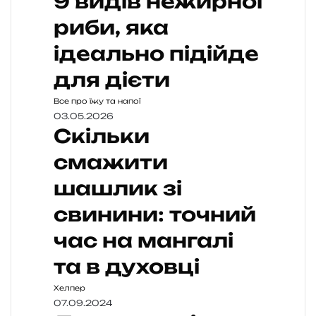
9 видів нежирної
риби, яка
ідеально підійде
для дієти
Все про їжу та напої
03.05.2026
Скільки
смажити
шашлик зі
свинини: точний
час на мангалі
та в духовці
Хелпер
07.09.2024