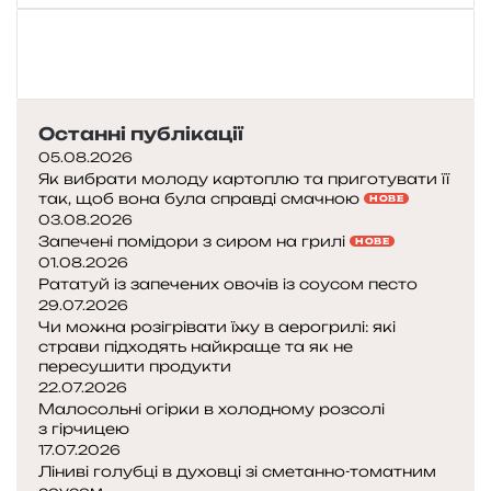
Останні публікації
05.08.2026
Як вибрати молоду картоплю та приготувати її
так, щоб вона була справді смачною
НОВЕ
03.08.2026
Запечені помідори з сиром на грилі
НОВЕ
01.08.2026
Рататуй із запечених овочів із соусом песто
29.07.2026
Чи можна розігрівати їжу в аерогрилі: які
страви підходять найкраще та як не
пересушити продукти
22.07.2026
Малосольні огірки в холодному розсолі
з гірчицею
17.07.2026
Ліниві голубці в духовці зі сметанно-томатним
соусом