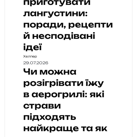
приготувати
лангустини:
поради, рецепти
й несподівані
ідеї
Хелпер
29.07.2026
Чи можна
розігрівати їжу
в аерогрилі: які
страви
підходять
найкраще та як