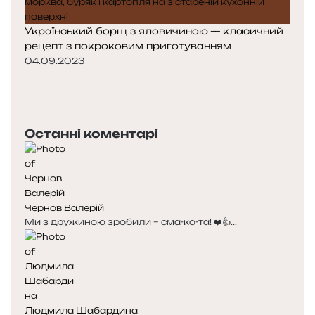
Український борщ з яловичиною — класичний
рецепт з покроковим приготуванням
04.09.2023
Попередня
сторінка
Наступна
сторінка
Останні коментарі
Чернов Валерій
Ми з дружиною зробили – сма-ко-та! ❤️👍...
Людмила Шабардина