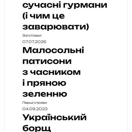
сучасні гурмани
(і чим це
заварювати)
Заготовки
07.07.2026
Малосольні
патисони
з часником
і пряною
зеленню
Перші страви
04.09.2023
Український
борщ