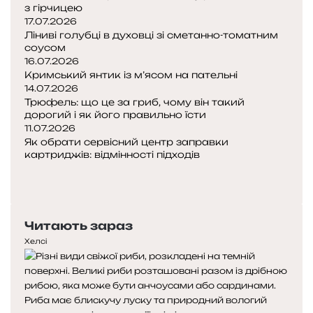
з гірчицею
17.07.2026
Ліниві голубці в духовці зі сметанно-томатним
соусом
16.07.2026
Кримський янтик із м’ясом на пательні
14.07.2026
Трюфель: що це за гриб, чому він такий
дорогий і як його правильно їсти
11.07.2026
Як обрати сервісний центр заправки
картриджів: відмінності підходів
Попередня
сторінка
Наступна
сторінка
Читають зараз
Хелсі