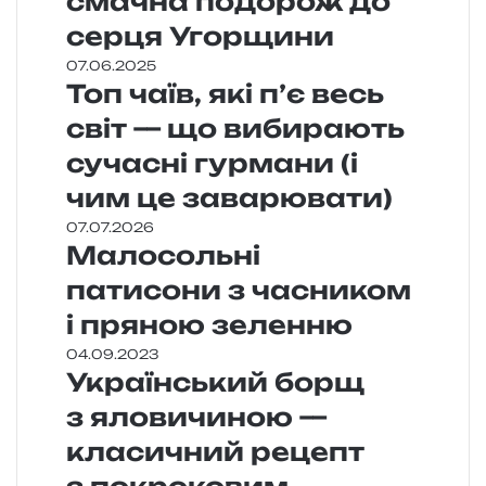
смачна подорож до
серця Угорщини
07.06.2025
Топ чаїв, які п’є весь
світ — що вибирають
сучасні гурмани (і
чим це заварювати)
07.07.2026
Малосольні
патисони з часником
і пряною зеленню
04.09.2023
Український борщ
з яловичиною —
класичний рецепт