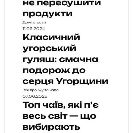
не пересушити
продукти
Другі страви
11.09.2024
Класичний
угорський
гуляш: смачна
подорож до
серця Угорщини
Все про їжу та напої
07.06.2025
Топ чаїв, які п’є
весь світ — що
вибирають