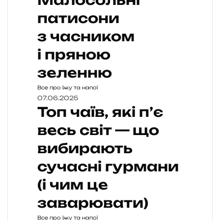
Малосольні
патисони
з часником
і пряною
зеленню
Все про їжу та напої
07.06.2025
Топ чаїв, які п’є
весь світ — що
вибирають
сучасні гурмани
(і чим це
заварювати)
Все про їжу та напої