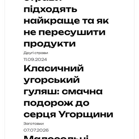
підходять
найкраще та як
не пересушити
продукти
Другі страви
11.09.2024
Класичний
угорський
гуляш: смачна
подорож до
серця Угорщини
Заготовки
07.07.2026