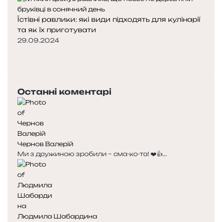
Їстівні равлики: які види підходять для кулінарії
та як їх приготувати
29.09.2024
Попередня
сторінка
Наступна
сторінка
Останні коментарі
Чернов Валерій
Ми з дружиною зробили – сма-ко-та! ❤️👍...
Людмила Шабардина