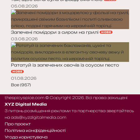
05.08.2026
Запечені помідори з сиром на грилі
НОВЕ
03.08.2026
Рататуй із запечених овочів із соусом песто
НОВЕ
01.08.2026
Все (957)
thespicyspice.com © Copyright 2026. Всі права захищені
XYZ Digital Media
З питань розміщення реклами та партнерства звертайтесь
на
ads@xyzdigitalmedia.com
Про проєкт
Політика конфіденційності
Угода користувача