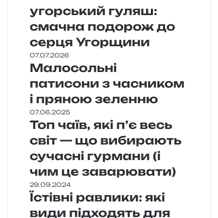
угорський гуляш:
смачна подорож до
серця Угорщини
07.07.2026
Малосольні
патисони з часником
і пряною зеленню
07.06.2025
Топ чаїв, які п’є весь
світ — що вибирають
сучасні гурмани (і
чим це заварювати)
29.09.2024
Їстівні равлики: які
види підходять для