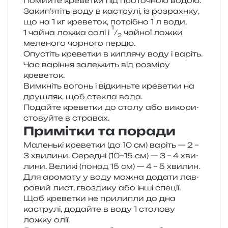
Помийте кре­ве­тки під про­то­чною водою.
Закип’ятіть воду в кастру­лі, із роз­ра­хн­ку,
що на 1 кг кре­ве­ток, потрі­бно 1 л води,
1
1 чайна ложка солі і
⁄
чай­ної ложки
2
меле­но­го чор­но­го перцю.
Опустіть кре­ве­тки в кипля­чу воду і варіть.
Час варі­н­ня зале­жить від роз­мі­ру
креветок.
Вимкніть вогонь і від­кинь­те кре­ве­тки на
дру­шляк, щоб сте­кла вода.
Подайте кре­ве­тки до столу або вико­ри­
сто­вуй­те в стравах.
Примітки та поради
Маленькі кре­ве­тки (до 10 см) варіть — 2 –
3 хви­ли­ни. Середні (10−15 см) — 3 – 4 хви­
ли­ни. Великі (понад 15 см) — 4 – 5 хвилин.
Для аро­ма­ту у воду можна дода­ти лав­
ро­вий лист, гво­зди­ку або інші спеції.
Щоб кре­ве­тки не при­ли­пли до дна
кастру­лі, додай­те в воду 1 сто­ло­ву
ложку олії.