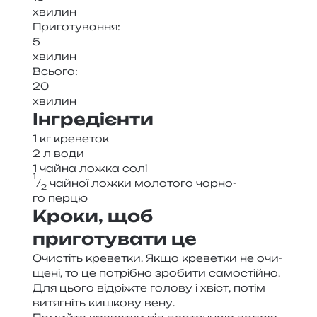
хви­лин
Приготування:
5
хви­лин
Всього:
20
хви­лин
Інгредієнти
1 кг креветок
2 л води
1 чайна ложка солі
1
⁄
чай­ної ложки моло­то­го чор­но­
2
го перцю
Кроки, щоб
приготувати це
Очистіть кре­ве­тки. Якщо кре­ве­тки не очи­
ще­ні, то це потрі­бно зро­би­ти само­стій­но.
Для цього від­ріж­те голо­ву і хвіст, потім
витя­гніть кишко­ву вену.