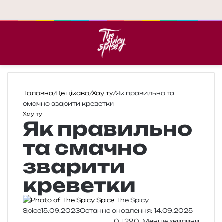
Меню
П
Головна
/
Це цікаво
/
Хау ту
/
Як правильно та
смачно зварити креветки
Хау ту
Як правильно
та смачно
зварити
креветки
The Spicy
Spice
15.09.2023
Останнє оновлення: 14.09.2025
0
290
Менше хвилини