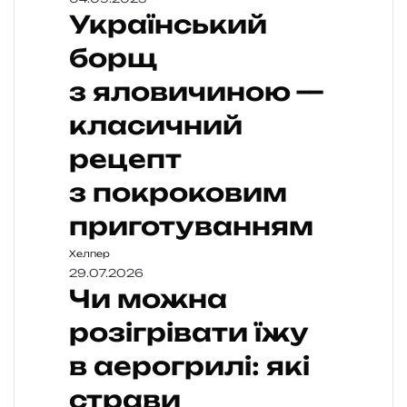
Український
борщ
з яловичиною —
класичний
рецепт
з покроковим
приготуванням
Хелпер
29.07.2026
Чи можна
розігрівати їжу
в аерогрилі: які
страви