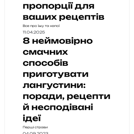
пропорції для
ваших рецептів
Все про їжу та напої
11.04.2025
8 неймовірно
смачних
способів
приготувати
лангустини:
поради, рецепти
й несподівані
ідеї
Перші страви
04.09.2023