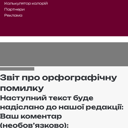
Калькулятор калорій
Партнери
Реклама
Telegram
Patreon
RSS
Facebook
X
WhatsApp
Telegram
e-
Читайте
mail
нас
на
WE.UA
Звіт про орфографічну
помилку
Наступний текст буде
надіслано до нашої редакції:
Ваш коментар
(необов’язково):