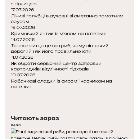
з гірчицею
17.07.2026
Ліниві голубці в духовці зі сметанно-томатним
соусом
16.07.2026
Кримський янтик із м’ясом на пательні
14.07.2026
Трюфель: що це за гриб, чому він такий
дорогий і як його правильно їсти
11.07.2026
Як обрати сервісний центр заправки
картриджів: відмінності підходів
10.07.2026
Кабачкові оладки із сиром і часником на
пательні
Попередня
сторінка
Наступна
сторінка
Читають зараз
Хелсі