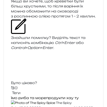
Якщо ви хоче­те, щоб кре­ве­тки були
більш хрус­тки­ми, то після варі­н­ня їх
можна обсма­жи­ти на ско­во­ро­ді
з рослин­ною олією про­тя­гом 1 – 2 хвилин.
Знайшли помил­ку? Виділіть текст та
нати­сніть ком­бі­на­цію
Ctrl+Enter
або
Control+Option+Enter
.
Було цікаво?
🥰
🤢
Теги
їмо
риба та морепродукти
хау ту
The Spicy