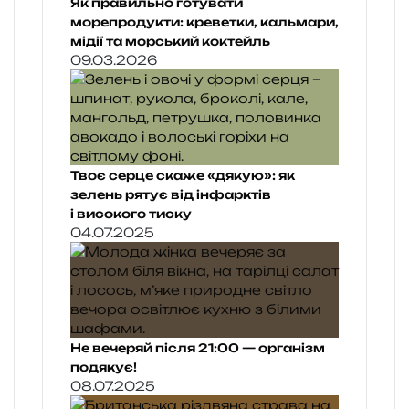
Як правильно готувати
морепродукти: креветки, кальмари,
мідії та морський коктейль
09.03.2026
Твоє серце скаже «дякую»: як
зелень рятує від інфарктів
і високого тиску
04.07.2025
Не вечеряй після 21:00 — організм
подякує!
08.07.2025