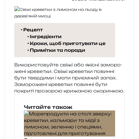
Рецепт
Інгредієнти
Кроки, щоб приготувати це
Примітки та поради
Використовуйте свіжі або які­сні замо­ро­
же­ні кре­ве­тки. Свіжі кре­ве­тки повин­ні
бути твер­ди­ми і мати при­єм­ний запах.
Заморожені кре­ве­тки повин­ні бути
покри­ті про­зо­рою кри­жа­ною скоринкою.
Читайте також