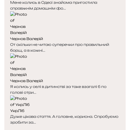
Мене колись в Одесі знайома пригостила
справжнім домашнім фо...
Чернов Валерій
От скільки не читаю суперечки про правильний
борщ, а в кожні...
Чернов Валерій
Я колись у селі в дитинстві за таке взагалі б по
голові отри...
УкрЛіб
Дуже цікава стаття. А головне, корисна. Спробуємо
зробити за...