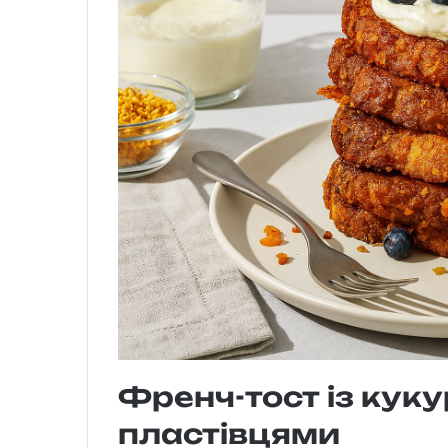
Френч-тост із кук
пластівцями