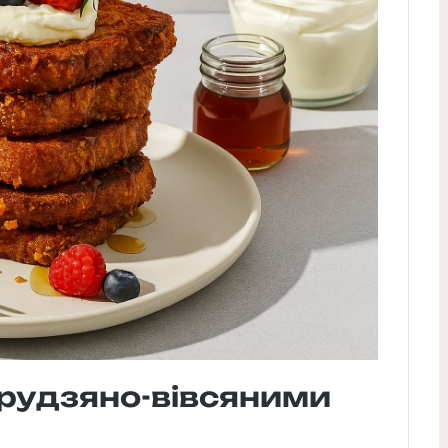
урудзяно-вівсяними