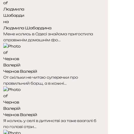
Людмила Шабардина
Мене колись в Одесі знайома пригостила
справжнім домашнім фо...
Чернов Валерій
От скільки не читаю суперечки про
правильний борщ, а в кожні...
Чернов Валерій
Я колись у селі в дитинстві за таке взагалі б
по голові отри...