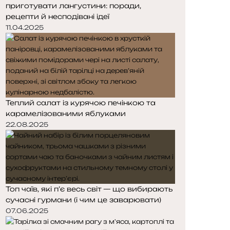
приготувати лангустини: поради,
рецепти й несподівані ідеї
11.04.2025
Теплий салат із курячою печінкою та
карамелізованими яблуками
22.08.2025
Топ чаїв, які п’є весь світ — що вибирають
сучасні гурмани (і чим це заварювати)
07.06.2025