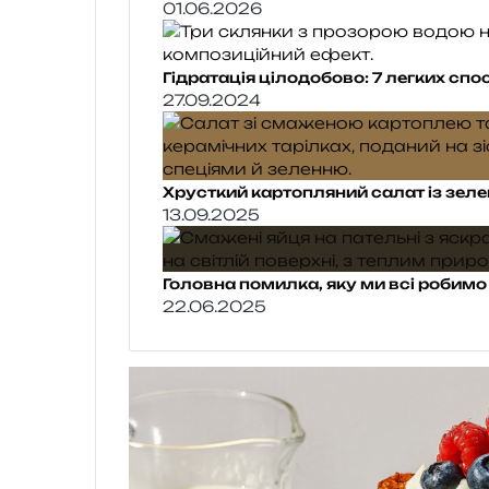
01.06.2026
Гідратація цілодобово: 7 легких спо
27.09.2024
Хрусткий картопляний салат із зел
13.09.2025
Головна помилка, яку ми всі робимо
22.06.2025