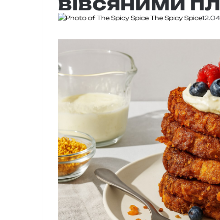
вівсяними п
The Spicy Spice
12.0