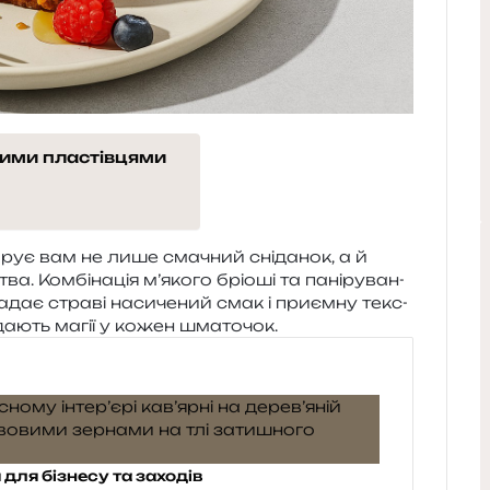
ними пластівцями
­рує вам не лише сма­чний сні­да­нок, а й
ва. Комбінація м’якого брі­о­ші та пані­ру­ва­н­
 надає стра­ві наси­че­ний смак і при­єм­ну текс­
дода­ють магії у кожен шматочок.
для бізнесу та заходів