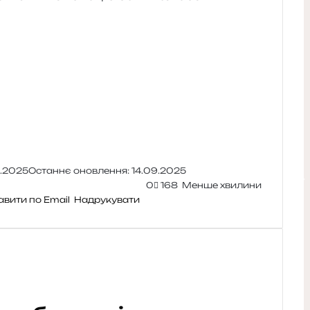
4.2025
Останнє оновлення: 14.09.2025
0
168
Менше хвилини
авити по Email
Надрукувати