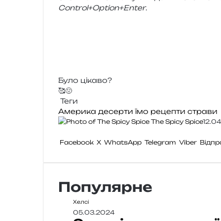
Control+Option+Enter
.
Було цікаво?
🥰
🤢
Теги
Америка
десерти
їмо
рецепти
страви
The Spicy Spice
12.0
Facebook
X
WhatsApp
Telegram
Viber
Відпр
Популярне
Хелсі
05.03.2024