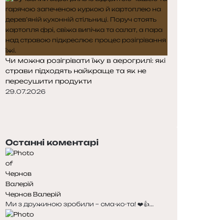
Чи можна розігрівати їжу в аерогрилі: які
страви підходять найкраще та як не
пересушити продукти
29.07.2026
Попередня
сторінка
Наступна
сторінка
Останні коментарі
Чернов Валерій
Ми з дружиною зробили – сма-ко-та! ❤️👍...