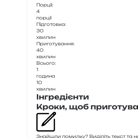
Порції:
4
пор­ції
Підготовка:
30
хви­лин
Приготування:
40
хви­лин
Всього:
1
годи­на
10
хви­лин
Інгредієнти
Кроки, щоб приготува
Знайшли помил­ку? Виділіть текст та нат