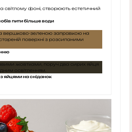
собів пити більше води
енню
 з яйцями на сніданок