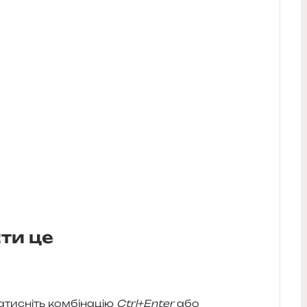
ти це
и­сніть ком­бі­на­цію
Ctrl+Enter
або