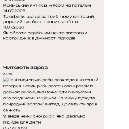
Кримський янтик із м’ясом на пательні
14.07.2026
Трюфель: що це за гриб, чому він такий
дорогий і як його правильно їсти
11.07.2026
Як обрати сервісний центр заправки
картриджів: відмінності підходів
Попередня
сторінка
Наступна
сторінка
Читають зараз
Хелсі
9 видів нежирної риби, яка ідеально
підійде для дієти
05.03.2024