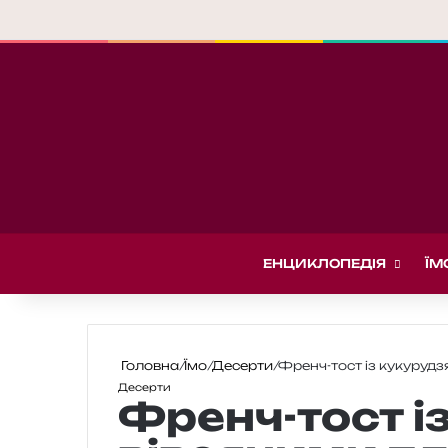
ЕНЦИКЛОПЕДІЯ
ЇМ
Головна
/
Їмо
/
Десерти
/
Френч-тост із кукурудз
Десерти
Френч-тост і