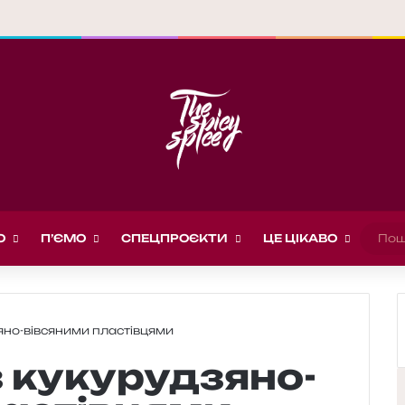
О
П’ЄМО
СПЕЦПРОЄКТИ
ЦЕ ЦІКАВО
яно-вівсяними пластівцями
з кукурудзяно-