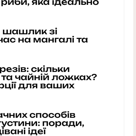
 риби, яка ідеально
 шашлик зі
час на мангалі та
резів: скільки
й та чайній ложках?
рції для ваших
ачних способів
устини: поради,
вані ідеї