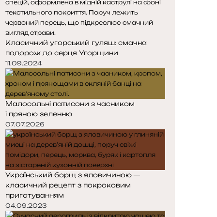
Класичний угорський гуляш: смачна
подорож до серця Угорщини
11.09.2024
Малосольні патисони з часником
і пряною зеленню
07.07.2026
Український борщ з яловичиною —
класичний рецепт з покроковим
приготуванням
04.09.2023