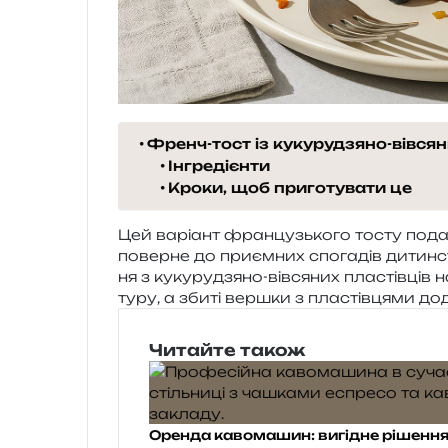
Френч-тост із кукурудзяно-вівся
Інгредієнти
Кроки, щоб приготувати це
Цей варі­ант фран­цузь­ко­го тосту пода
повер­не до при­єм­них спо­га­дів дитин­ст
ня з куку­ру­дзя­но-вів­ся­них пла­стів­ців
ту­ру, а збиті вер­шки з пла­стів­ця­ми 
Читайте також
Оренда кавомашин: вигідне рішення 