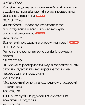
07.08.2026
Ходзіча: що це за японський чай, чим він
відрізняється від матчі та як правильно
його заварювати
НОВЕ
05.08.2026
Як вибрати молоду картоплю та
приготувати її так, щоб вона була
справді смачною
НОВЕ
03.08.2026
Запечені помідори з сиром на грилі
НОВЕ
01.08.2026
Рататуй із запечених овочів із соусом
песто
29.07.2026
Чи можна розігрівати їжу в аерогрилі: які
страви підходять найкраще та як не
пересушити продукти
22.07.2026
Малосольні огірки в холодному розсолі
з гірчицею
17.07.2026
Ліниві голубці в духовці зі сметанно-
томатним соусом
16.07.2026