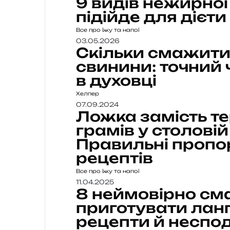
9 видів нежирної
підійде для дієти
Все про їжу та напої
03.05.2026
Скільки смажити
свинини: точний 
в духовці
Хелпер
07.09.2024
Ложка замість те
грамів у столові
Правильні пропо
рецептів
Все про їжу та напої
11.04.2025
8 неймовірно см
приготувати ланг
рецепти й несподі