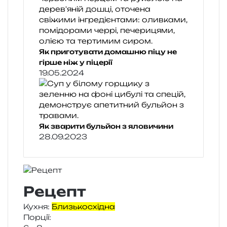
Як приготувати домашню піцу не
гірше ніж у піцерії
19.05.2024
Як зварити бульйон з яловичини
28.09.2023
Рецепт
Кухня:
Близькосхідна
Порції: