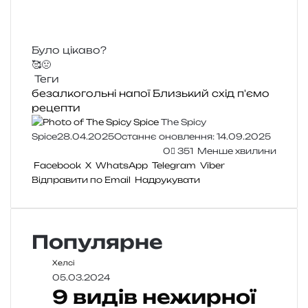
Було цікаво?
🥰
🤢
Теги
безалкогольні напої
Близький схід
п'ємо
рецепти
The Spicy
Spice
28.04.2025
Останнє оновлення: 14.09.2025
0
351
Менше хвилини
Facebook
X
WhatsApp
Telegram
Viber
Відправити по Email
Надрукувати
Популярне
Хелсі
05.03.2024
9 видів нежирної