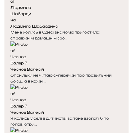
Людмила Шабардина
Мене колись в Одесі знайома пригостила
справжнім домашнім фо...
Чернов Валерій
От скільки не читаю суперечки про правильний
борщ, а в кожні...
Чернов Валерій
Я колись у селі в дитинстві за таке взагалі б по
голові отри...