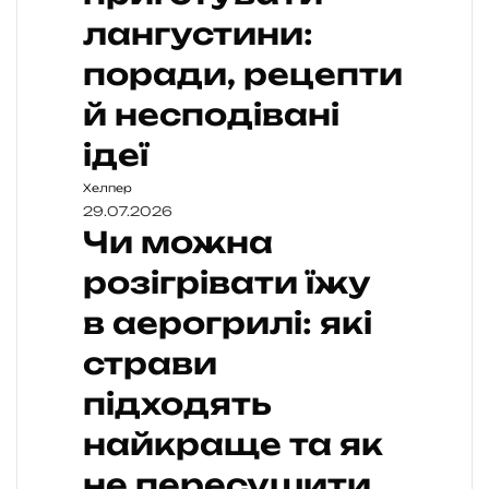
лангустини:
поради, рецепти
й несподівані
ідеї
Хелпер
29.07.2026
Чи можна
розігрівати їжу
в аерогрилі: які
страви
підходять
найкраще та як
не пересушити