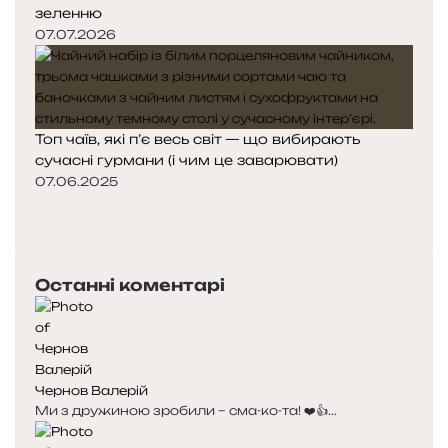
зеленню
07.07.2026
Топ чаїв, які п’є весь світ — що вибирають
сучасні гурмани (і чим це заварювати)
07.06.2025
Попередня
сторінка
Наступна
сторінка
Останні коментарі
Чернов Валерій
Ми з дружиною зробили – сма-ко-та! ❤️👍...