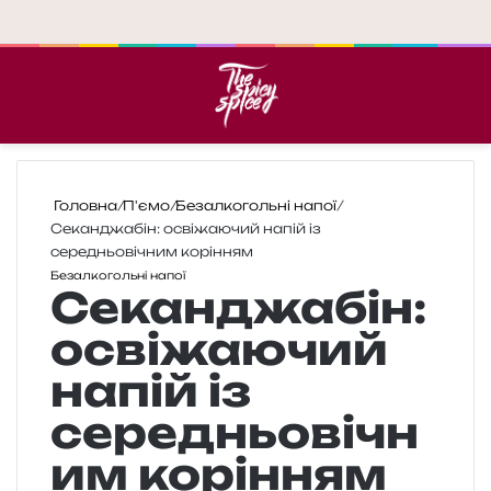
Меню
П
Головна
/
П'ємо
/
Безалкогольні напої
/
Секанджабін: освіжаючий напій із
середньовічним корінням
Безалкогольні напої
Секанджабін:
освіжаючий
напій із
середньовічн
им корінням