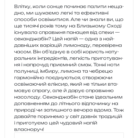
Влітку, коли сонце почи­нає пали­ти неща­
дно, ми шука­є­мо легкі та ефе­ктив­ні
спосо­би осві­жи­ти­ся. Але чи знали ви, що
ще тися­чі років тому на Близькому Сході
існу­ва­ла справ­жня пана­цея від спеки —
секан­джа­бін? Цей напій — одна з най­
дав­ні­ших варі­а­цій лимо­на­ду, пере­ві­ре­на
часом. Він об’єднує в собі користь нату­
раль­них інгре­ді­єн­тів, лег­кість при­го­ту­ва­н­
ня і напро­чуд при­єм­ний смак. Тонкі ноти
полу­ни­ці, імби­ру, лимо­на та чебре­цю
гар­мо­ній­но поєд­ну­ю­ться, ство­рю­ю­чи
осві­жа­ю­чий елі­ксир, який не тіль­ки вта­
мо­вує спра­гу, але й дарує справ­жню
насо­ло­ду. Секанджабін стане іде­аль­ним
допов­не­н­ням до літньо­го від­по­чин­ку на
при­ро­ді чи зати­шно­го вечо­ра вдома. Тож
давай­те пори­не­мо у світ дав­ніх тра­ди­цій
і при­го­ту­є­мо цей чудо­вий напій
власноруч!