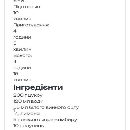
6 – 8
Підготовка:
10
хви­лин
Приготування:
4
годи­ни
5
хви­лин
Всього:
4
годи­ни
15
хви­лин
Інгредієнти
200 г цукру
120 мл води
55 мл біло­го вин­но­го оцту
1
⁄
лимона
3
5 г сві­жо­го коре­ня імбиру
10 полу­ниць