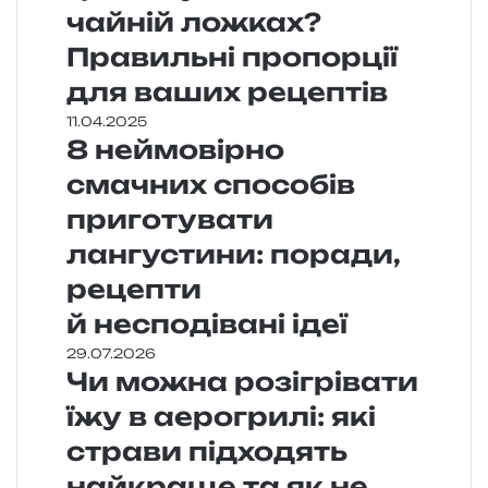
чайній ложках?
Правильні пропорції
для ваших рецептів
11.04.2025
8 неймовірно
смачних способів
приготувати
лангустини: поради,
рецепти
й несподівані ідеї
29.07.2026
Чи можна розігрівати
їжу в аерогрилі: які
страви підходять
найкраще та як не