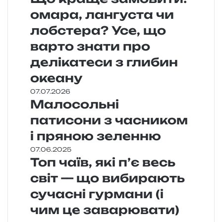
омара, лангуста чи
лобстера? Усе, що
варто знати про
делікатеси з глибин
океану
07.07.2026
Малосольні
патисони з часником
і пряною зеленню
07.06.2025
Топ чаїв, які п’є весь
світ — що вибирають
сучасні гурмани (і
чим це заварювати)