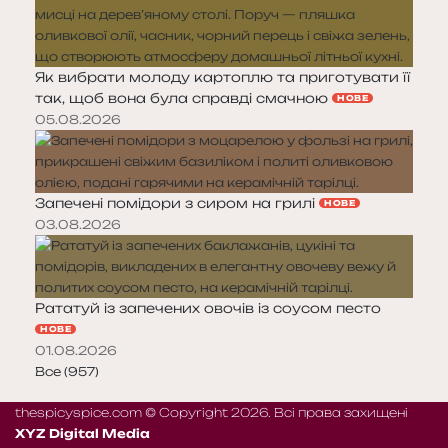
Як вибрати молоду картоплю та приготувати її
так, щоб вона була справді смачною
НОВЕ
05.08.2026
Запечені помідори з сиром на грилі
НОВЕ
03.08.2026
Рататуй із запечених овочів із соусом песто
НОВЕ
01.08.2026
Все (957)
thespicyspice.com © Copyright 2026. Всі права захищені
XYZ Digital Media