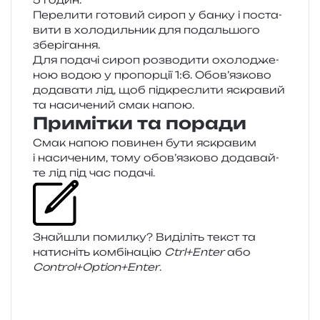
Перелити гото­вий сироп у банку і поста­
ви­ти в холо­диль­ник для подаль­шо­го
зберігання.
Для пода­чі сироп роз­во­ди­ти охо­ло­дже­
ною водою у про­пор­ції 1:6. Обов’язково
дода­ва­ти лід, щоб під­кре­сли­ти яскра­вий
та наси­че­ний смак напою.
Примітки та поради
Смак напою пови­нен бути яскра­вим
і наси­че­ним, тому обов’язково дода­вай­
те лід під час подачі.
Знайшли помил­ку? Виділіть текст та
нати­сніть ком­бі­на­цію
Ctrl+Enter
або
Control+Option+Enter
.