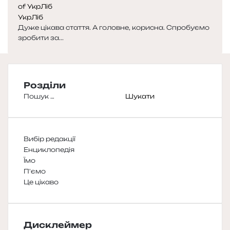
УкрЛіб
Дуже цікава стаття. А головне, корисна. Спробуємо
зробити за...
Розділи
Пошук:
Вибір редакції
Енциклопедія
Їмо
П'ємо
Це цікаво
Дисклеймер