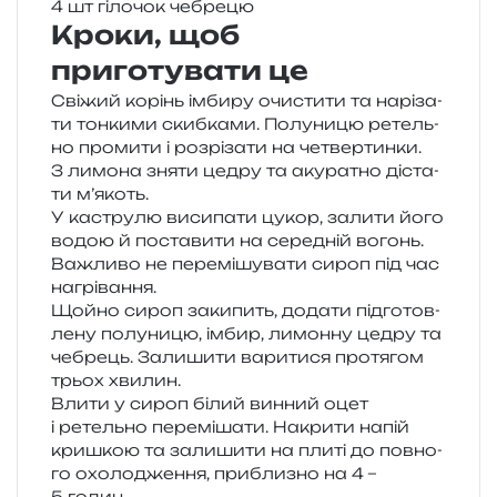
4 шт гіло­чок чебрецю
Кроки, щоб
приготувати це
Свіжий корінь імби­ру очи­сти­ти та нарі­за­
ти тон­ки­ми скиб­ка­ми. Полуницю ретель­
но про­ми­ти і роз­рі­за­ти на четвер­тин­ки.
З лимо­на зняти цедру та аку­ра­тно діста­
ти м’якоть.
У кастру­лю виси­па­ти цукор, зали­ти його
водою й поста­ви­ти на сере­дній вогонь.
Важливо не пере­мі­шу­ва­ти сироп під час
нагрівання.
Щойно сироп заки­пить, дода­ти під­го­тов­
ле­ну полу­ни­цю, імбир, лимон­ну цедру та
чебрець. Залишити вари­ти­ся про­тя­гом
трьох хвилин.
Влити у сироп білий вин­ний оцет
і ретель­но пере­мі­ша­ти. Накрити напій
кри­шкою та зали­ши­ти на плиті до пов­но­
го охо­ло­дже­н­ня, при­бли­зно на 4 –
5 годин.