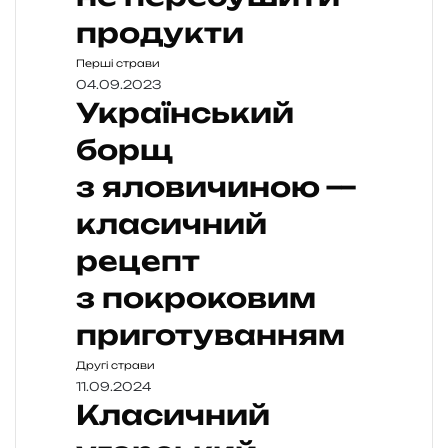
продукти
Перші страви
04.09.2023
Український
борщ
з яловичиною —
класичний
рецепт
з покроковим
приготуванням
Другі страви
11.09.2024
Класичний