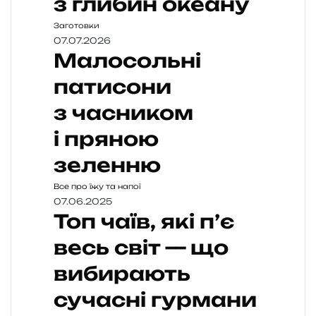
з глибин океану
Заготовки
07.07.2026
Малосольні
патисони
з часником
і пряною
зеленню
Все про їжу та напої
07.06.2025
Топ чаїв, які п’є
весь світ — що
вибирають
сучасні гурмани