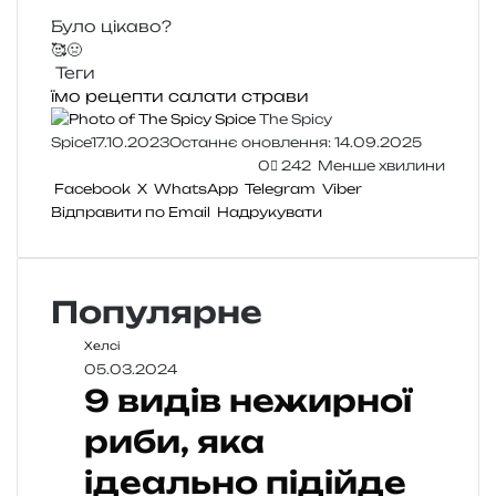
Було цікаво?
🥰
🤢
Теги
їмо
рецепти
салати
страви
The Spicy
Spice
17.10.2023
Останнє оновлення: 14.09.2025
0
242
Менше хвилини
Facebook
X
WhatsApp
Telegram
Viber
Відправити по Email
Надрукувати
Популярне
Хелсі
05.03.2024
9 видів нежирної
риби, яка
ідеально підійде