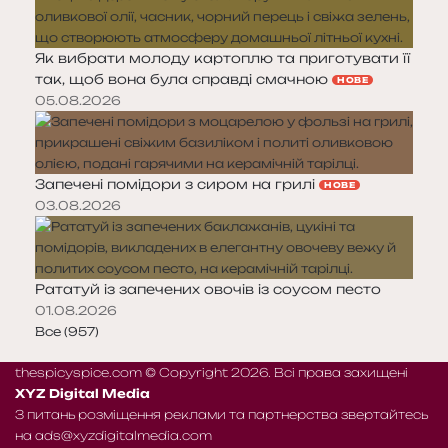
Як вибрати молоду картоплю та приготувати її
так, щоб вона була справді смачною
НОВЕ
05.08.2026
Запечені помідори з сиром на грилі
НОВЕ
03.08.2026
Рататуй із запечених овочів із соусом песто
01.08.2026
Все (957)
thespicyspice.com © Copyright 2026. Всі права захищені
XYZ Digital Media
З питань розміщення реклами та партнерства звертайтесь
на
ads@xyzdigitalmedia.com