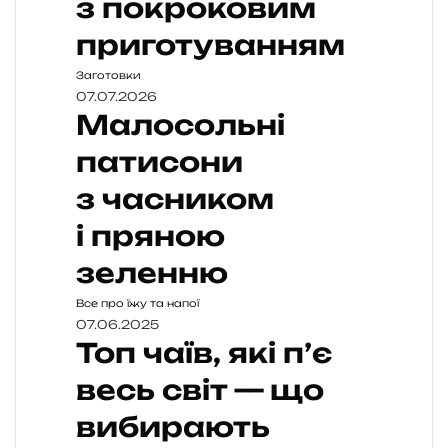
з покроковим
приготуванням
Заготовки
07.07.2026
Малосольні
патисони
з часником
і пряною
зеленню
Все про їжу та напої
07.06.2025
Топ чаїв, які п’є
весь світ — що
вибирають