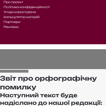
Про проєкт
Політика конфіденційності
Угода користувача
Калькулятор калорій
Партнери
Реклама
Telegram
Patreon
RSS
Facebook
X
WhatsApp
Telegram
e-
Читайте
mail
нас
на
WE.UA
Звіт про орфографічну
помилку
Наступний текст буде
надіслано до нашої редакції: