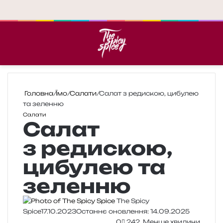
Меню
П
Головна
/
Їмо
/
Салати
/
Салат з редискою, цибулею
та зеленню
Салати
Салат
з редискою,
цибулею та
зеленню
The Spicy
Spice
17.10.2023
Останнє оновлення: 14.09.2025
0
242
Менше хвилини