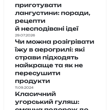
приготувати
лангустини: поради,
рецепти
й несподівані ідеї
29.07.2026
Чи можна розігрівати
їжу в аерогрилі: які
страви підходять
найкраще та як не
пересушити
продукти
11.09.2024
Класичний
угорський гуляш:
смачна подорож до