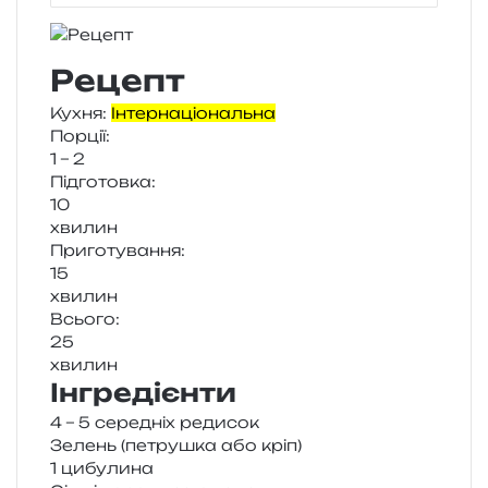
Рецепт
Кухня:
Інтернаціональна
Порції:
1 – 2
Підготовка:
10
хви­лин
Приготування:
15
хви­лин
Всього:
25
хви­лин
Інгредієнти
4 – 5 сере­дніх редисок
Зелень (петру­шка або кріп)
1 цибу­ли­на