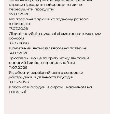
Чи можна розігрівати їжу в аерогрилі: які
страви підходять найкраще та як не
пересушити продукти
22.07.2026
Малосольні огірки в холодному розсолі
з гірчицею
17.07.2026
Ліниві голубці в духовці зі сметанно-томатним
соусом
16.07.2026
Кримський янтик із м’ясом на пательні
14.07.2026
Трюфель: що це за гриб, чому він такий
дорогий і як його правильно їсти
11.07.2026
Як обрати сервісний центр заправки
картриджів: відмінності підходів
10.07.2026
Кабачкові оладки із сиром і часником на
пательні
Попередня
сторінка
Наступна
сторінка