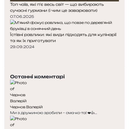
Топ чаїв, які п’є весь світ — що вибирають
сучасні гурмани (і чим це заварювати)
07.06.2025
Їстівні равлики: які види підходять для кулінарії
та як їх приготувати
29.09.2024
Попередня
сторінка
Наступна
сторінка
Останні коментарі
Чернов Валерій
Ми з дружиною зробили – сма-ко-та! ❤️👍...