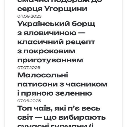
серця Угорщини
04.09.2023
Український борщ
з яловичиною —
класичний рецепт
з покроковим
приготуванням
07.07.2026
Малосольні
патисони з часником
і пряною зеленню
07.06.2025
Топ чаїв, які п’є весь
світ — що вибирають
сучасні гурмани (і