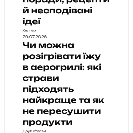
й несподівані
ідеї
Хелпер
29.07.2026
Чи можна
розігрівати їжу
в аерогрилі: які
страви
підходять
найкраще та як
не пересушити
продукти
Другі страви