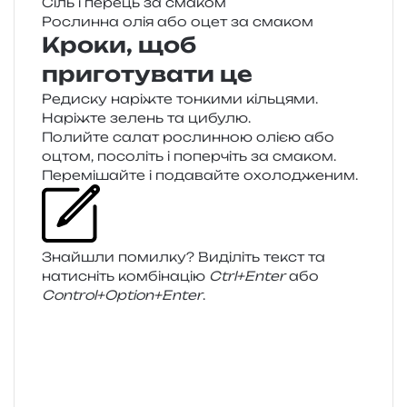
Сіль і перець за смаком
Рослинна олія або оцет за смаком
Кроки, щоб
приготувати це
Редиску наріж­те тон­ки­ми кільцями.
Наріжте зелень та цибулю.
Полийте салат рослин­ною олією або
оцтом, посо­літь і попер­чіть за смаком.
Перемішайте і пода­вай­те охолодженим.
Знайшли помил­ку? Виділіть текст та
нати­сніть ком­бі­на­цію
Ctrl+Enter
або
Control+Option+Enter
.