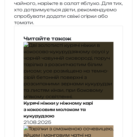
чай­но­го, наріж­те в салат яблу­ко. Для тих,
хто дотри­му­є­ться дієти, реко­мен­ду­є­мо
спро­бу­ва­ти дода­ти свіжі огір­ки або
томати.
Читайте також
Курячі ніжки у ніжному карі
з кокосовим молоком та
кукурудзою
21.08.2025