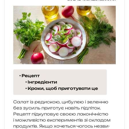
Рецепт
Інгредієнти
Кроки, щоб приготувати це
Салат із реди­скою, цибу­лею і зелен­ню
без зусиль при­го­тує навіть під­лі­ток.
Рецепт під­ку­по­вує своєю лако­ні­чні­стю
і можли­ві­стю екс­пе­ри­мен­тів зі скла­дом
про­ду­ктів. Якщо хоче­ться чогось незви­