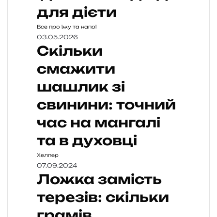
для дієти
Все про їжу та напої
03.05.2026
Скільки
смажити
шашлик зі
свинини: точний
час на мангалі
та в духовці
Хелпер
07.09.2024
Ложка замість
терезів: скільки
грамів