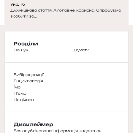
УкрЛіб
Дуже цікава стаття. А головне, корисна. Спробуємо
зробити за...
Розділи
Пошук:
Вибір редакції
Енциклопедія
Їмо
П'ємо
Це цікаво
Дисклеймер
Вся опублікована інформація надається