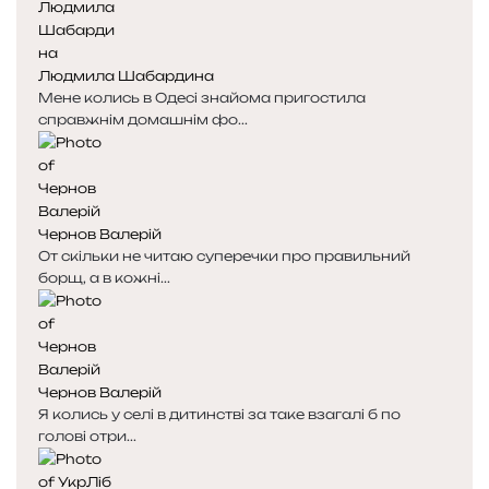
Людмила Шабардина
Мене колись в Одесі знайома пригостила
справжнім домашнім фо...
Чернов Валерій
От скільки не читаю суперечки про правильний
борщ, а в кожні...
Чернов Валерій
Я колись у селі в дитинстві за таке взагалі б по
голові отри...