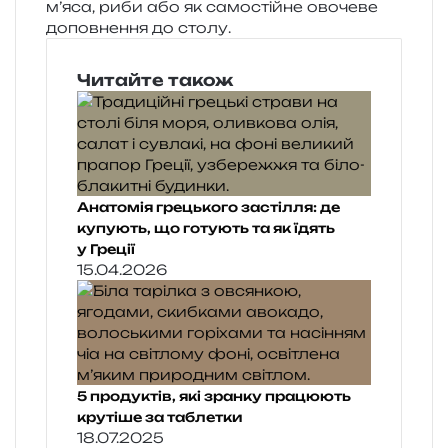
м’яса, риби або як само­стій­не ово­че­ве
допов­не­н­ня до столу.
Читайте також
Анатомія грецького застілля: де
купують, що готують та як їдять
у Греції
15.04.2026
5 продуктів, які зранку працюють
крутіше за таблетки
18.07.2025