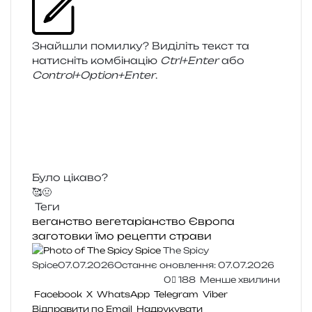
Знайшли помил­ку? Виділіть текст та
нати­сніть ком­бі­на­цію
Ctrl+Enter
або
Control+Option+Enter
.
Було цікаво?
🥰
🤢
Теги
веганство
вегетаріанство
Європа
заготовки
їмо
рецепти
страви
The Spicy
Spice
07.07.2026
Останнє оновлення: 07.07.2026
0
188
Менше хвилини
Facebook
X
WhatsApp
Telegram
Viber
Відправити по Email
Надрукувати