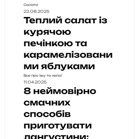
Салати
22.08.2025
Теплий салат із
курячою
печінкою та
карамелізовани
ми яблуками
Все про їжу та напої
11.04.2025
8 неймовірно
смачних
способів
приготувати
лангустини: