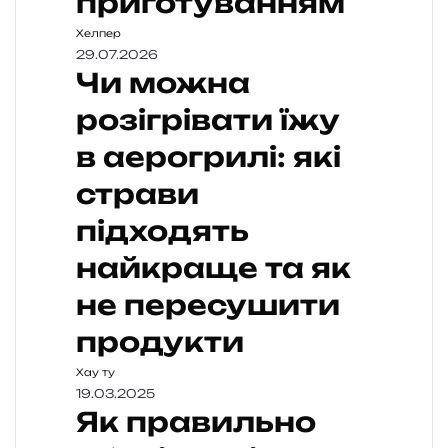
приготуванням
Хелпер
29.07.2026
Чи можна
розігрівати їжу
в аерогрилі: які
страви
підходять
найкраще та як
не пересушити
продукти
Хау ту
19.03.2025
Як правильно