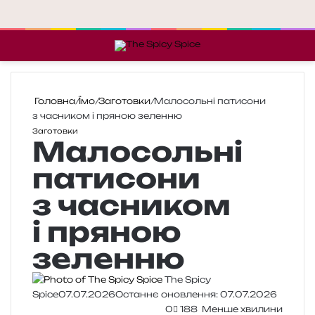
Меню
П
Головна
/
Їмо
/
Заготовки
/
Малосольні патисони
з часником і пряною зеленню
Заготовки
Малосольні
патисони
з часником
і пряною
зеленню
The Spicy
Spice
07.07.2026
Останнє оновлення: 07.07.2026
0
188
Менше хвилини