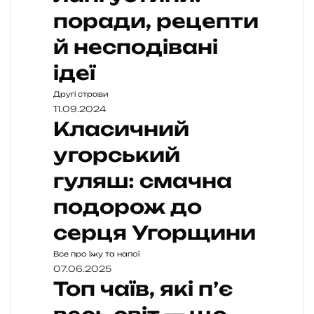
поради, рецепти
й несподівані
ідеї
Другі страви
11.09.2024
Класичний
угорський
гуляш: смачна
подорож до
серця Угорщини
Все про їжу та напої
07.06.2025
Топ чаїв, які п’є