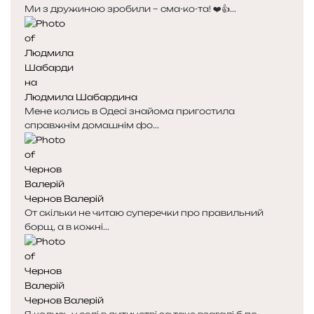
Ми з дружиною зробили – сма-ко-та! ❤️👍...
Людмила Шабардина
Мене колись в Одесі знайома пригостила
справжнім домашнім фо...
Чернов Валерій
От скільки не читаю суперечки про правильний
борщ, а в кожні...
Чернов Валерій