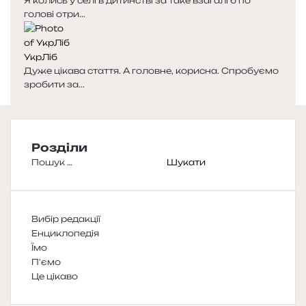
Я колись у селі в дитинстві за таке взагалі б по
голові отри...
УкрЛіб
Дуже цікава стаття. А головне, корисна. Спробуємо
зробити за...
Розділи
Пошук:
Вибір редакції
Енциклопедія
Їмо
П'ємо
Це цікаво