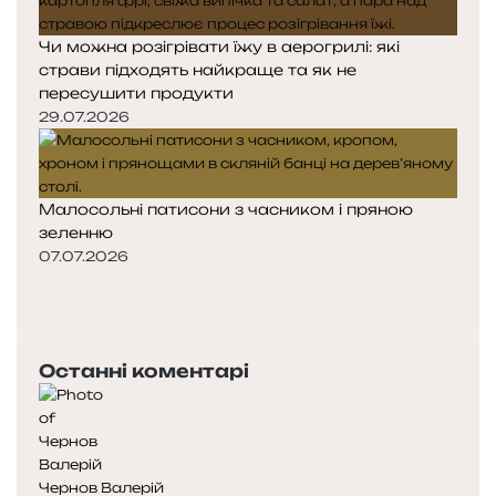
Чи можна розігрівати їжу в аерогрилі: які
страви підходять найкраще та як не
пересушити продукти
29.07.2026
Малосольні патисони з часником і пряною
зеленню
07.07.2026
Попередня
сторінка
Наступна
сторінка
Останні коментарі
Чернов Валерій