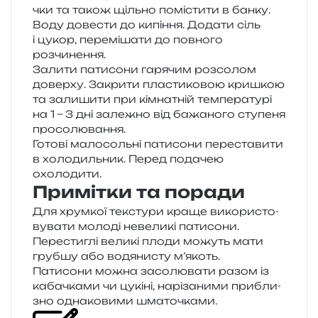
чки та також щіль­но помі­сти­ти в банку.
Воду дове­сти до кипі­н­ня. Додати сіль
і цукор, пере­мі­ша­ти до пов­но­го
розчинення.
Залити пати­со­ни гаря­чим роз­со­лом
довер­ху. Закрити пла­сти­ко­вою кри­шкою
та зали­ши­ти при кім­на­тній тем­пе­ра­ту­рі
на 1 – 3 дні зале­жно від бажа­но­го сту­пе­ня
просолювання.
Готові мало­соль­ні пати­со­ни пере­ста­ви­ти
в холо­диль­ник. Перед пода­чею
охолодити.
Примітки та поради
Для хрум­кої текс­ту­ри краще вико­ри­сто­
ву­ва­ти моло­ді неве­ли­кі пати­со­ни.
Перестиглі вели­кі плоди можуть мати
груб­шу або водя­ни­сту м’якоть.
Патисони можна засо­лю­ва­ти разом із
каба­чка­ми чи цукі­ні, нарі­за­ни­ми при­бли­
зно одна­ко­ви­ми шматочками.