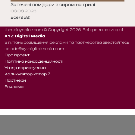
Запечені помідори з сиром на грилі
03.08.2026
Все (958)
thespicyspice.com © Copyright 2026. Всі права захищені
XYZ Digital Media
З питань розміщення реклами та партнерства звертайтесь
на
ads@xyzdigitalmedia.com
Про проєкт
Політика конфіденційності
Угода користувача
Калькулятор калорій
Партнери
Реклама
Telegram
Patreon
RSS
Facebook
X
WhatsApp
Telegram
e-
Читайте
mail
нас
на
WE.UA