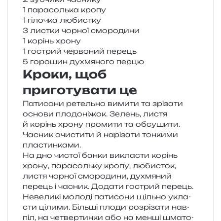
1 пара­соль­ка кропу
1 гіло­чка любистку
3 лис­тки чор­ної смородини
1 корінь хрону
1 гострий чер­во­ний перець
5 горо­шин духмя­но­го перцю
Кроки, щоб
приготувати це
Патисони ретель­но вими­ти та зрі­за­ти
осно­ви пло­до­ні­жок. Зелень, листя
й корінь хрону про­ми­ти та обсу­ши­ти.
Часник очи­сти­ти й нарі­за­ти тон­ки­ми
пластинками.
На дно чистої банки викла­сти корінь
хрону, пара­соль­ку кропу, люби­сток,
листя чор­ної смо­ро­ди­ни, духмя­ний
перець і часник. Додати гострий перець.
Невеликі моло­ді пати­со­ни щіль­но укла­
сти ціли­ми. Більші плоди роз­рі­за­ти нав­
піл, на четвер­тин­ки або на менші шма­то­