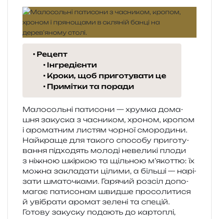
Рецепт
Інгредієнти
Кроки, щоб приготувати це
Примітки та поради
Малосольні пати­со­ни — хрум­ка дома­
шня заку­ска з часни­ком, хро­ном, кро­пом
і аро­ма­тним листям чор­ної смо­ро­ди­ни.
Найкраще для тако­го спосо­бу при­го­ту­
ва­н­ня під­хо­дять моло­ді неве­ли­кі плоди
з ніжною шкір­кою та щіль­ною м’якоттю: їх
можна закла­да­ти ціли­ми, а біль­ші — нарі­
за­ти шма­то­чка­ми. Гарячий роз­сіл допо­
ма­гає пати­со­нам швид­ше про­со­ли­ти­ся
й уві­бра­ти аро­мат зеле­ні та спе­цій.
Готову заку­ску пода­ють до кар­то­плі,