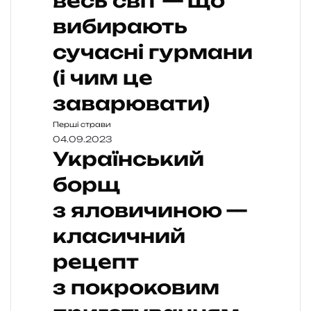
весь світ — що
вибирають
сучасні гурмани
(і чим це
заварювати)
Перші страви
04.09.2023
Український
борщ
з яловичиною —
класичний
рецепт
з покроковим