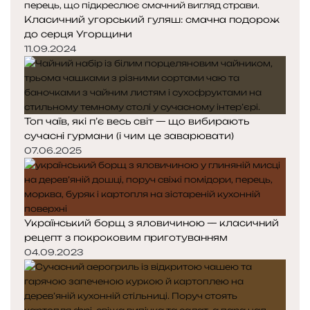
Класичний угорський гуляш: смачна подорож
до серця Угорщини
11.09.2024
Топ чаїв, які п’є весь світ — що вибирають
сучасні гурмани (і чим це заварювати)
07.06.2025
Український борщ з яловичиною — класичний
рецепт з покроковим приготуванням
04.09.2023