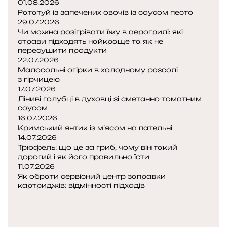
01.08.2026
Рататуй із запечених овочів із соусом песто
29.07.2026
Чи можна розігрівати їжу в аерогрилі: які
страви підходять найкраще та як не
пересушити продукти
22.07.2026
Малосольні огірки в холодному розсолі
з гірчицею
17.07.2026
Ліниві голубці в духовці зі сметанно-томатним
соусом
16.07.2026
Кримський янтик із м’ясом на пательні
14.07.2026
Трюфель: що це за гриб, чому він такий
дорогий і як його правильно їсти
11.07.2026
Як обрати сервісний центр заправки
картриджів: відмінності підходів
Попередня
сторінка
Наступна
сторінка