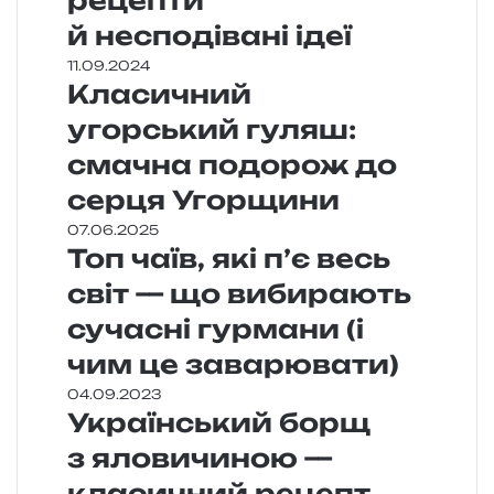
рецепти
й несподівані ідеї
11.09.2024
Класичний
угорський гуляш:
смачна подорож до
серця Угорщини
07.06.2025
Топ чаїв, які п’є весь
світ — що вибирають
сучасні гурмани (і
чим це заварювати)
04.09.2023
Український борщ
з яловичиною —
класичний рецепт