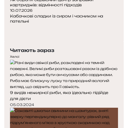
картриджів: відмінності підходів
10.07.2026
Кабачкові оладки із сиром і часником на
пательні
Попередня
сторінка
Наступна
сторінка
Читають зараз
Хелсі
9 видів нежирної риби, яка ідеально підійде
для дієти
05.03.2024