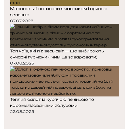
Малосольні патисони з часником і пряною
зеленню
07.07.2026
Топ чаїв, які п’є весь світ — що вибирають
сучасні гурмани (і чим це заварювати)
07.06.2025
Теплий салат із курячою печінкою та
карамелізованими яблуками
22.08.2025
Попередня
сторінка
Наступна