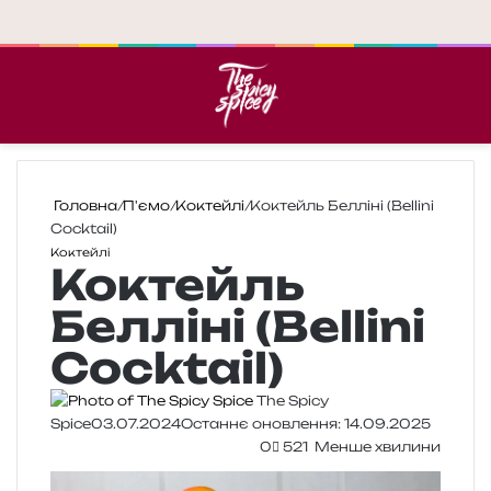
Меню
П
Головна
/
П'ємо
/
Коктейлі
/
Коктейль Белліні (Bellini
Cocktail)
Коктейлі
Коктейль
Белліні (Bellini
Cocktail)
The Spicy
Spice
03.07.2024
Останнє оновлення: 14.09.2025
0
521
Менше хвилини