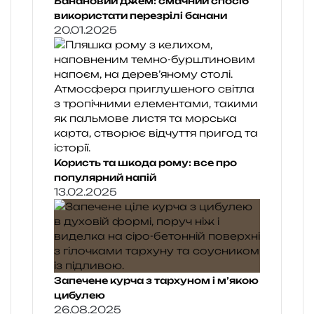
Банановий джем: смачний спосіб
використати перезрілі банани
20.01.2025
Користь та шкода рому: все про
популярний напій
13.02.2025
Запечене курча з тархуном і м’якою
цибулею
26.08.2025