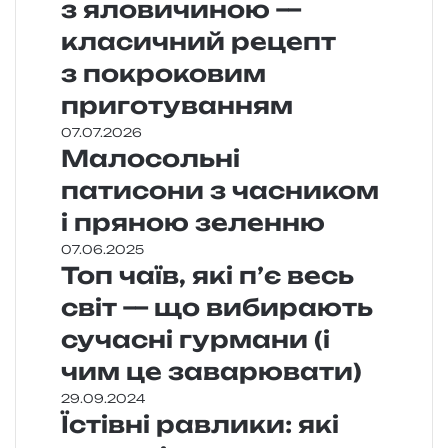
з яловичиною —
класичний рецепт
з покроковим
приготуванням
07.07.2026
Малосольні
патисони з часником
і пряною зеленню
07.06.2025
Топ чаїв, які п’є весь
світ — що вибирають
сучасні гурмани (і
чим це заварювати)
29.09.2024
Їстівні равлики: які