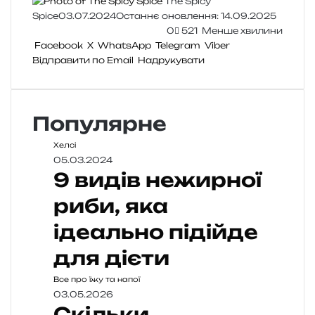
The Spicy
Spice
03.07.2024
Останнє оновлення: 14.09.2025
0
521
Менше хвилини
Facebook
X
WhatsApp
Telegram
Viber
Відправити по Email
Надрукувати
Популярне
Хелсі
05.03.2024
9 видів нежирної
риби, яка
ідеально підійде
для дієти
Все про їжу та напої
03.05.2026
Скільки