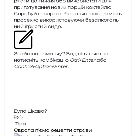
рі­га­ти до тижня або вико­ри­ста­ти для
при­го­ту­ва­н­ня нових пор­цій коктейлю.
Спробуйте варі­ант без алко­го­лю, замість
про­сек­ко вико­ри­сто­ву­ю­чи без­ал­ко­голь­
ний ігри­стий сидр.
Знайшли помил­ку? Виділіть текст та
нати­сніть ком­бі­на­цію
Ctrl+Enter
або
Control+Option+Enter
.
Було цікаво?
🥰
🤢
Теги
Європа
п'ємо
рецепти
страви