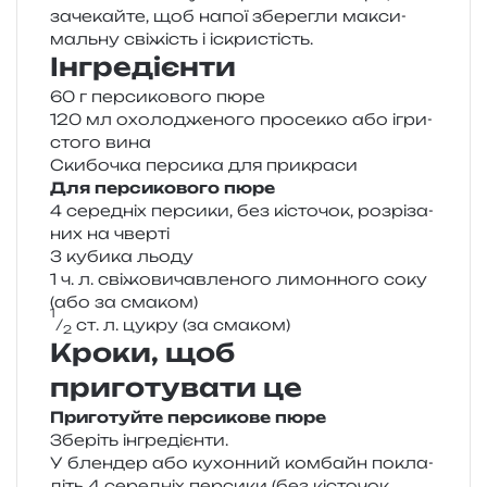
заче­кай­те, щоб напої збе­ре­гли макси­
маль­ну сві­жість і іскристість.
Інгредієнти
60 г пер­си­ко­во­го пюре
120 мл охо­ло­дже­но­го про­сек­ко або ігри­
сто­го вина
Скибочка пер­си­ка для прикраси
Для пер­си­ко­во­го пюре
4 сере­дніх пер­си­ки, без кісто­чок, роз­рі­за­
них на чверті
3 куби­ка льоду
1 ч. л. сві­жо­ви­чав­ле­но­го лимон­но­го соку
(або за смаком)
1
⁄
ст. л. цукру (за смаком)
2
Кроки, щоб
приготувати це
Приготуйте пер­си­ко­ве пюре
Зберіть інгре­ді­єн­ти.
У блен­дер або кухон­ний ком­байн покла­
діть 4 сере­дніх пер­си­ки (без кісто­чок