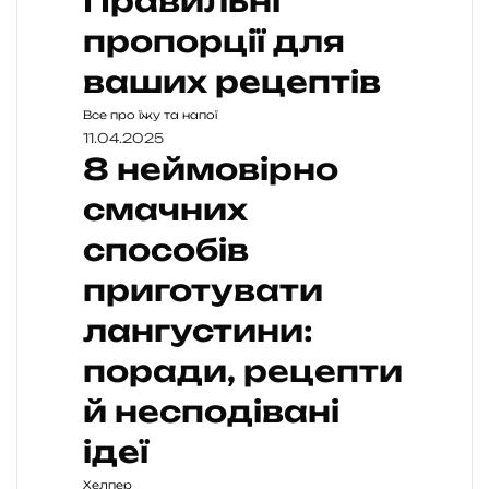
Правильні
пропорції для
ваших рецептів
Все про їжу та напої
11.04.2025
8 неймовірно
смачних
способів
приготувати
лангустини:
поради, рецепти
й несподівані
ідеї
Хелпер