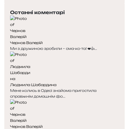
сторінка
Останні коментарі
Чернов Валерій
Ми з дружиною зробили – сма-ко-та! ❤️👍...
Людмила Шабардина
Мене колись в Одесі знайома пригостила
справжнім домашнім фо...
Чернов Валерій