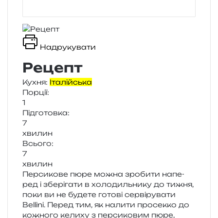
Надрукувати
Рецепт
Кухня:
Італійська
Порції:
1
Підготовка:
7
хви­лин
Всього:
7
хви­лин
Персикове пюре можна зро­би­ти напе­
ред і збе­рі­га­ти в холо­диль­ни­ку до тижня,
поки ви не буде­те гото­ві сер­ві­ру­ва­ти
Bellini. Перед тим, як нали­ти про­сек­ко до
кожно­го кели­ху з пер­си­ко­вим пюре,