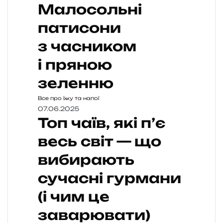
Малосольні
патисони
з часником
і пряною
зеленню
Все про їжу та напої
07.06.2025
Топ чаїв, які п’є
весь світ — що
вибирають
сучасні гурмани
(і чим це
заварювати)