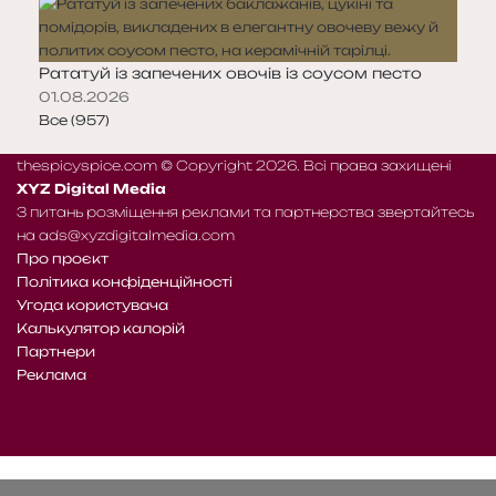
Рататуй із запечених овочів із соусом песто
01.08.2026
Все (957)
thespicyspice.com © Copyright 2026. Всі права захищені
XYZ Digital Media
З питань розміщення реклами та партнерства звертайтесь
на
ads@xyzdigitalmedia.com
Про проєкт
Політика конфіденційності
Угода користувача
Калькулятор калорій
Партнери
Реклама
Telegram
Patreon
RSS
Facebook
X
WhatsApp
Telegram
e-
Читайте
mail
нас