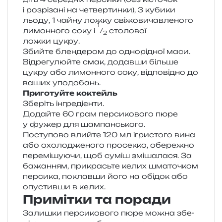
і роз­рі­за­ні на четвер­тин­ки), 3 куби­ки
льоду, 1 чайну ложку сві­жо­ви­чав­ле­но­го
1
лимон­но­го соку і
⁄
сто­ло­вої
2
ложки цукру.
Збийте блен­де­ром до одно­рі­дної маси.
Відрегулюйте смак, додав­ши біль­ше
цукру або лимон­но­го соку, від­по­від­но до
ваших уподобань.
Приготуйте коктейль
Зберіть інгре­ді­єн­ти.
Додайте 60 грам пер­си­ко­во­го пюре
у фужер для шампанського.
Поступово влий­те 120 мл ігри­сто­го вина
або охо­ло­дже­но­го про­сек­ко, обе­ре­жно
пере­мі­шу­ю­чи, щоб суміш змі­ша­ла­ся. За
бажа­н­ням, при­кра­сьте келих шма­то­чком
пер­си­ка, поклав­ши його на обі­док або
опу­стив­ши в келих.
Примітки та поради
Залишки пер­си­ко­во­го пюре можна збе­