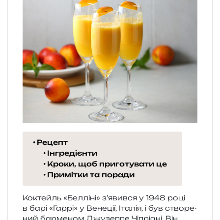
Рецепт
Інгредієнти
Кроки, щоб приготувати це
Примітки та поради
Коктейль «Белліні» з’я­вив­ся у 1948 році
в барі «Гаррі» у Венеції, Італія, і був ство­ре­
ний бар­ме­ном Джузеппе Чіпріані. Він