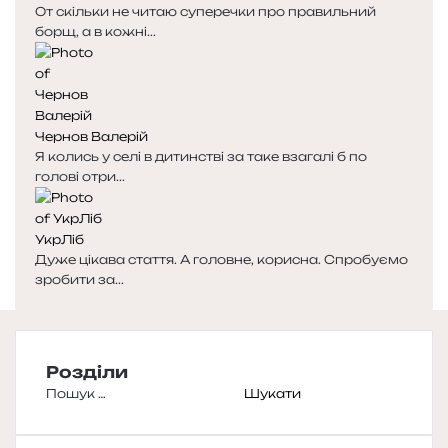
От скільки не читаю суперечки про правильний
борщ, а в кожні...
Чернов Валерій
Я колись у селі в дитинстві за таке взагалі б по
голові отри...
УкрЛіб
Дуже цікава стаття. А головне, корисна. Спробуємо
зробити за...
Розділи
Пошук: