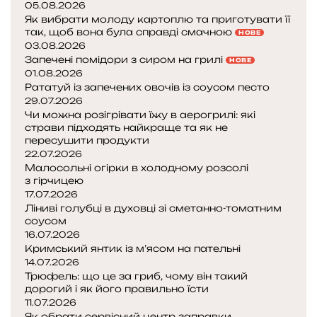
05.08.2026
Як вибрати молоду картоплю та приготувати її
так, щоб вона була справді смачною
НОВЕ
03.08.2026
Запечені помідори з сиром на грилі
НОВЕ
01.08.2026
Рататуй із запечених овочів із соусом песто
29.07.2026
Чи можна розігрівати їжу в аерогрилі: які
страви підходять найкраще та як не
пересушити продукти
22.07.2026
Малосольні огірки в холодному розсолі
з гірчицею
17.07.2026
Ліниві голубці в духовці зі сметанно-томатним
соусом
16.07.2026
Кримський янтик із м’ясом на пательні
14.07.2026
Трюфель: що це за гриб, чому він такий
дорогий і як його правильно їсти
11.07.2026
Як обрати сервісний центр заправки