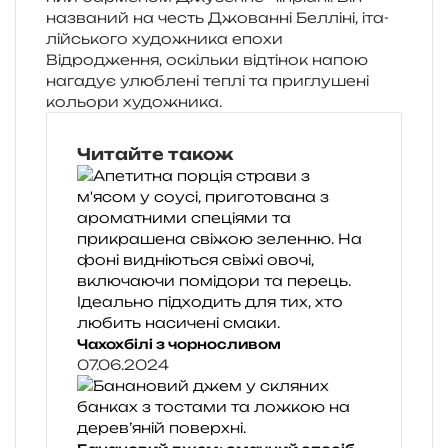
назва­ний на честь Джованні Белліні, іта­
лій­сько­го худо­жни­ка епохи
Відродження, оскіль­ки від­ті­нок напою
нага­дує улю­бле­ні теплі та при­глу­ше­ні
кольо­ри художника.
Читайте також
Чахохбілі з чорносливом
07.06.2024