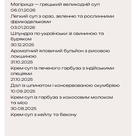
Магірица — грецький великодній суп
06.01.2026
Легкий суп з орзо, зеленню та рослинними
фрикадельками
03.01.2026
Шпундра по-українськи зі свининою та
буряком
30.12.2025
Ароматний яловичий бульйон з рисовою
локшиною
31.10.2025
Крем-суп із печеного гарбуза з індійськими
спеціями
21.10.2025
Дал із шпинатом і консервованою скумбрією
10.09.2025
Крем-суп із гарбуза з кокосовим молоком
та місо
30.08.2025
Крем-суп з кейлу та бекону
П
о
Н
п
а