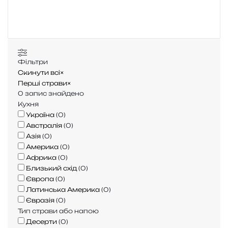
у
к
:
Фільтри
Скинути всі
×
Перші страви
×
0
запис знайдено
Кухня
Україна
(
0
)
Австралія
(
0
)
Азія
(
0
)
Америка
(
0
)
Африка
(
0
)
Близький схід
(
0
)
Європа
(
0
)
Латинська Америка
(
0
)
Євразія
(
0
)
Тип страви або напою
Десерти
(
0
)