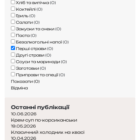
Хліб та випічка
(
0
)
Коктейлі
(
0
)
Гриль
(
0
)
Салати
(
0
)
Закуски та снеки
(
0
)
Паста
(
0
)
Безалкогольні напої
(
0
)
Перші страви
(
0
)
Другі страви
(
0
)
Соуси та маринади
(
0
)
Заготовки
(
0
)
Приправи та спеції
(
0
)
Показати
(
0
)
Відміна
Останні публікації
10.06.2026
Крем-суп по-корсиканськи
19.05.2026
Класичний холодник на квасі
10.04.2026