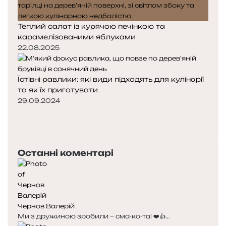
Теплий салат із курячою печінкою та
карамелізованими яблуками
22.08.2025
Їстівні равлики: які види підходять для кулінарії
та як їх приготувати
29.09.2024
П
о
Н
п
а
е
с
Останні коментарі
р
т
е
у
д
п
н
н
я
а
Чернов Валерій
с
с
Ми з дружиною зробили – сма-ко-та! ❤️👍...
т
т