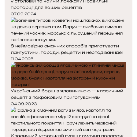
у столовій та чайній ложках? Правильні
пропорції для ваших рецептів
07.09.2024
8 неймовірно смачних способів приготувати
лангустини: поради, рецепти й несподівані ідеї
11.04.2025
Український борщ з яловичиною — класичний
рецепт з покроковим приготуванням
04.09.2023
Класичний угорський гуляш: смачна подорож