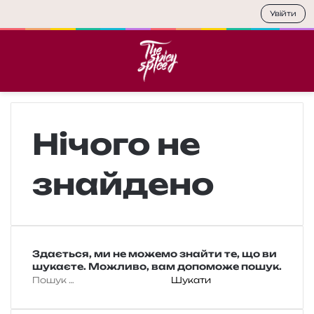
Увійти
Меню
П
Нічого не
знайдено
Здається, ми не можемо знайти те, що ви
шукаєте. Можливо, вам допоможе пошук.
П
о
ш