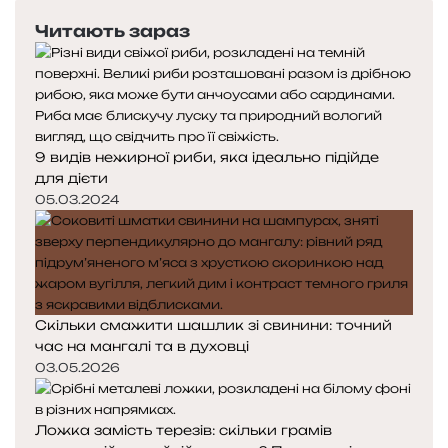
е
с
Читають зараз
р
т
е
у
д
п
н
н
я
а
с
с
9 видів нежирної риби, яка ідеально підійде
т
т
для дієти
о
о
05.03.2024
р
р
і
і
н
н
к
к
а
а
Скільки смажити шашлик зі свинини: точний
час на мангалі та в духовці
03.05.2026
Ложка замість терезів: скільки грамів