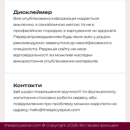
Дисклеймер
Вся опублікована інформація надається
виключно з ознайомчою метою та не є
професійною порадою з харчування чи здоров’я.
Перед впровадженням будь-яких змін у раціон
рекомендуємо звернутися до кваліфікованого
спеціаліста. Редакція сайту не несе
відповідальності за можливі наслідки
використання опублікованих матеріалів.
Контакти
Ідеї щодо покращення зручності та функціоналу,
запитання стосовно роботи сервісу або
повідомлення про проблему можна надіслати на
адресу:
hello@thespicyspice.com
thespicyspice.com © Copyright 2026. Всі права захищені