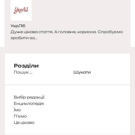
УкрЛіб
Дуже цікава стаття. А головне, корисна. Спробуємо
зробити за...
Розділи
Пошук:
Вибір редакції
Енциклопедія
Їмо
П'ємо
Це цікаво