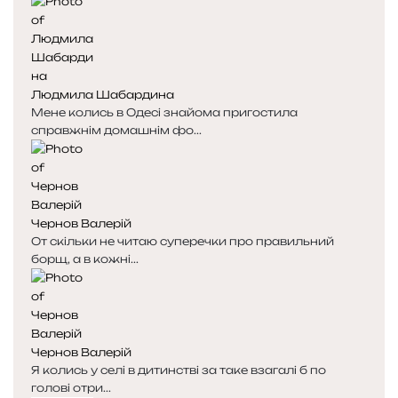
о
о
р
р
і
і
н
н
к
к
Людмила Шабардина
а
а
Мене колись в Одесі знайома пригостила
справжнім домашнім фо...
Чернов Валерій
От скільки не читаю суперечки про правильний
борщ, а в кожні...
Чернов Валерій
Я колись у селі в дитинстві за таке взагалі б по
голові отри...