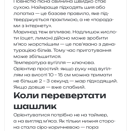
Повністю пісна сви­ни­на швид­ко стає
сухою. Найкраще під­хо­дять шия або
лопа­тка — це базо­ве пра­ви­ло, яке під­
твер­джу­є­ться пра­кти­кою, а не «пора­да­
ми з інтернету».
Маринад теж впли­ває. Надлишок кисло­
ти (оцет, лимон) дій­сно може зро­би­ти
м’ясо жорс­ткі­шим — це пов’язано з дена­
ту­ра­ці­єю біл­ків. Тому час при­го­ту­ва­н­ня
може збільшитися.
Температура вугі­л­ля — клю­чо­ва.
Орієнтир про­стий: якщо руку над вугі­л­
лям на висо­ті 10 – 15 см можна три­ма­ти
не біль­ше 2 – 3 секунд — жар під­хо­дя­щий.
Якщо довше — вже слабкий.
Коли перевертати
шашлик
Орієнтуватися потрі­бно не на тай­мер,
а на вигляд м’яса. Як тіль­ки нижня сто­ро­
на стала сіро-кори­чне­вою — пора