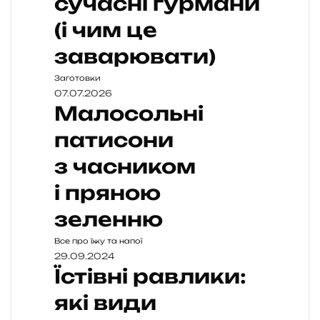
сучасні гурмани
(і чим це
заварювати)
Заготовки
07.07.2026
Малосольні
патисони
з часником
і пряною
зеленню
Все про їжу та напої
29.09.2024
Їстівні равлики:
які види