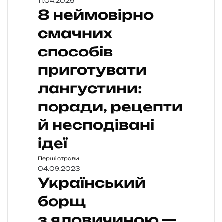
11.04.2025
8 неймовірно
смачних
способів
приготувати
лангустини:
поради, рецепти
й несподівані
ідеї
Перші страви
04.09.2023
Український
борщ
з яловичиною —