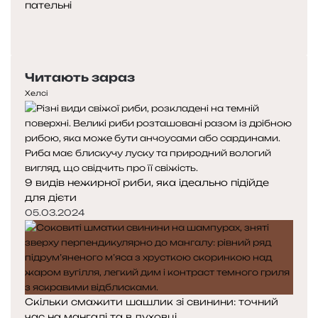
пательні
Попередня
сторінка
Наступна
сторінка
Читають зараз
Хелсі
9 видів нежирної риби, яка ідеально підійде
для дієти
05.03.2024
Скільки смажити шашлик зі свинини: точний
час на мангалі та в духовці