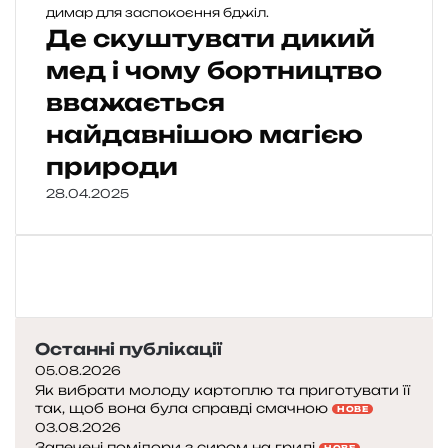
Де скуштувати дикий
мед і чому бортництво
вважається
найдавнішою магією
природи
28.04.2025
Останні публікації
05.08.2026
Як вибрати молоду картоплю та приготувати її
так, щоб вона була справді смачною
НОВЕ
03.08.2026
Запечені помідори з сиром на грилі
НОВЕ