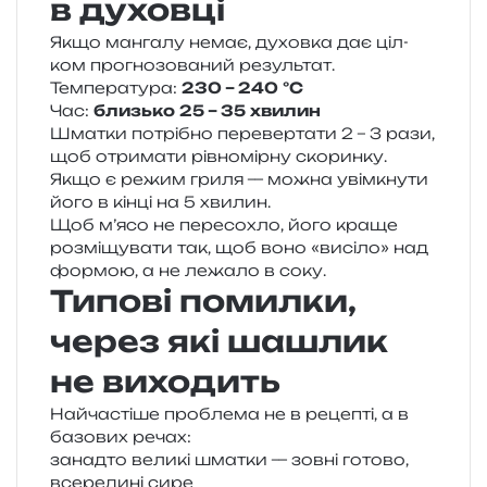
в духовці
Якщо ман­га­лу немає, духов­ка дає ціл­
ком про­гно­зо­ва­ний результат.
Температура:
230 – 240 °C
Час:
близь­ко 25 – 35 хвилин
Шматки потрі­бно пере­вер­та­ти 2 – 3 рази,
щоб отри­ма­ти рів­но­мір­ну ско­рин­ку.
Якщо є режим гриля — можна уві­мкну­ти
його в кінці на 5 хвилин.
Щоб м’ясо не пере­со­хло, його краще
роз­мі­щу­ва­ти так, щоб воно «висі­ло» над
фор­мою, а не лежа­ло в соку.
Типові помилки,
через які шашлик
не виходить
Найчастіше про­бле­ма не в реце­пті, а в
базо­вих речах:
занад­то вели­кі шма­тки — зовні гото­во,
все­ре­ди­ні сире