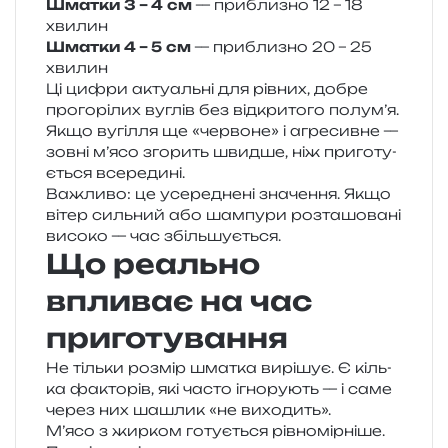
Шматки 3 – 4 см
— при­бли­зно 12 – 18
хвилин
Шматки 4 – 5 см
— при­бли­зно 20 – 25
хвилин
Ці цифри акту­аль­ні для рів­них, добре
про­го­рі­лих вуглів без від­кри­то­го полум’я.
Якщо вугі­л­ля ще «чер­во­не» і агре­сив­не —
зовні м’ясо зго­рить швид­ше, ніж при­го­ту­
є­ться всередині.
Важливо: це усе­ре­дне­ні зна­че­н­ня. Якщо
вітер силь­ний або шам­пу­ри роз­та­шо­ва­ні
висо­ко — час збільшується.
Що реально
впливає на час
приготування
Не тіль­ки роз­мір шма­тка вирі­шує. Є кіль­
ка факто­рів, які часто ігно­ру­ють — і саме
через них шашлик «не виходить».
М’ясо з жир­ком готу­є­ться рів­но­мір­ні­ше.