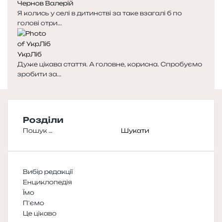
Чернов Валерій
Я колись у селі в дитинстві за таке взагалі б по
голові отри...
УкрЛіб
Дуже цікава стаття. А головне, корисна. Спробуємо
зробити за...
Розділи
Пошук:
Вибір редакції
Енциклопедія
Їмо
П'ємо
Це цікаво