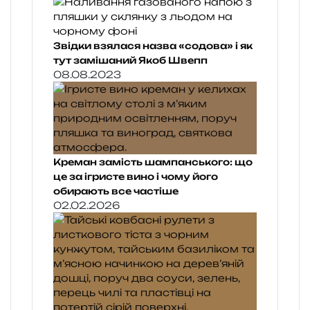
Звідки взялася назва «содова» і як
тут замішаний Якоб Швепп
08.08.2023
Креман замість шампанського: що
це за ігристе вино і чому його
обирають все частіше
02.02.2026