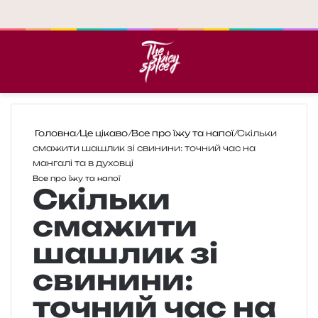
Меню
П
Головна
/
Це цікаво
/
Все про їжу та напої
/
Скільки
смажити шашлик зі свинини: точний час на
мангалі та в духовці
Все про їжу та напої
Скільки
смажити
шашлик зі
свинини:
точний час на