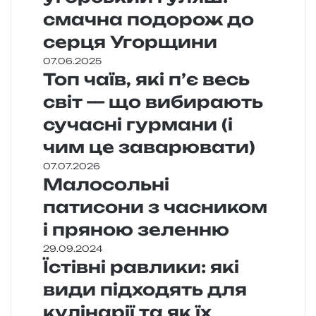
смачна подорож до
серця Угорщини
07.06.2025
Топ чаїв, які п’є весь
світ — що вибирають
сучасні гурмани (і
чим це заварювати)
07.07.2026
Малосольні
патисони з часником
і пряною зеленню
29.09.2024
Їстівні равлики: які
види підходять для
кулінарії та як їх