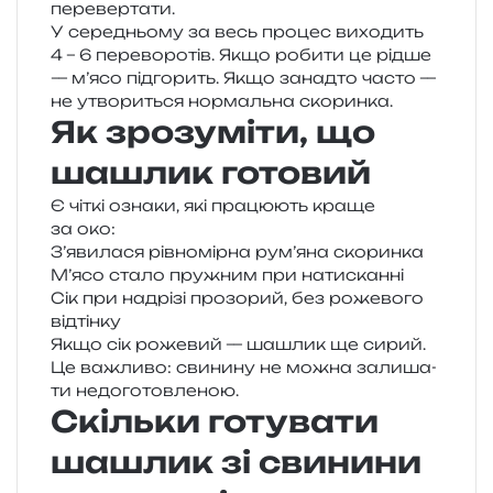
перевертати.
У сере­дньо­му за весь про­цес вихо­дить
4 – 6 пере­во­ро­тів. Якщо роби­ти це рідше
— м’ясо під­го­рить. Якщо занад­то часто —
не утво­ри­ться нор­маль­на скоринка.
Як зрозуміти, що
шашлик готовий
Є чіткі озна­ки, які пра­цю­ють краще
за око:
З’явилася рів­но­мір­на рум’яна скоринка
М’ясо стало пру­жним при натисканні
Сік при надрі­зі про­зо­рий, без роже­во­го
відтінку
Якщо сік роже­вий — шашлик ще сирий.
Це важли­во: сви­ни­ну не можна зали­ша­
ти недоготовленою.
Скільки готувати
шашлик зі свинини