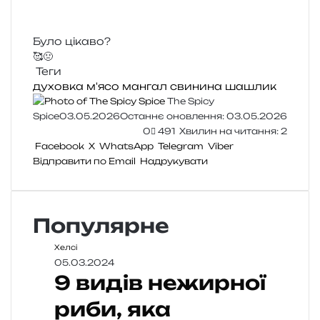
Було цікаво?
🥰
🤢
Теги
духовка
м'ясо
мангал
свинина
шашлик
The Spicy
Spice
03.05.2026
Останнє оновлення: 03.05.2026
0
491
Хвилин на читання: 2
Facebook
X
WhatsApp
Telegram
Viber
Відправити по Email
Надрукувати
Популярне
Хелсі
05.03.2024
9 видів нежирної
риби, яка