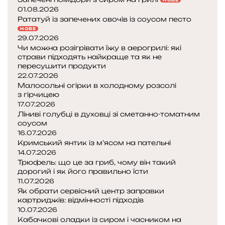
01.08.2026
Рататуй із запечених овочів із соусом песто
НОВЕ
29.07.2026
Чи можна розігрівати їжу в аерогрилі: які
страви підходять найкраще та як не
пересушити продукти
22.07.2026
Малосольні огірки в холодному розсолі
з гірчицею
17.07.2026
Ліниві голубці в духовці зі сметанно-томатним
соусом
16.07.2026
Кримський янтик із м’ясом на пательні
14.07.2026
Трюфель: що це за гриб, чому він такий
дорогий і як його правильно їсти
11.07.2026
Як обрати сервісний центр заправки
картриджів: відмінності підходів
10.07.2026
Кабачкові оладки із сиром і часником на