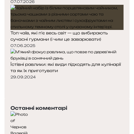
07.07.2026
Топ чаїв, які п’є весь світ — що вибирають
сучасні гурмани (і чим це заварювати)
07.06.2025
Їстівні равлики: які види підходять для кулінарії
та як їх приготувати
29.09.2024
Попередня
сторінка
Наступна
сторінка
Останні коментарі