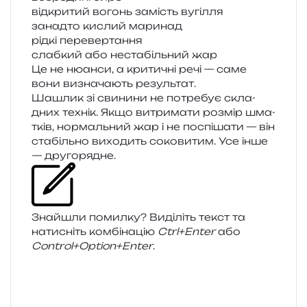
від­кри­тий вогонь замість вугілля
занад­то кислий маринад
рідкі пере­вер­та­н­ня
слаб­кий або неста­біль­ний жар
Це не нюан­си, а кри­ти­чні речі — саме
вони визна­ча­ють результат.
Шашлик зі сви­ни­ни не потре­бує скла­
дних технік. Якщо витри­ма­ти роз­мір шма­
тків, нор­маль­ний жар і не поспі­ша­ти — він
ста­біль­но вихо­дить соко­ви­тим. Усе інше
— другорядне.
Знайшли помил­ку? Виділіть текст та
нати­сніть ком­бі­на­цію
Ctrl+Enter
або
Control+Option+Enter
.