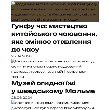
Гунфу ча: мистецтво
китайського чаювання,
яке змінює ставлення
до часу
25.04.2026
Музей огидної їжі
у шведському Мальме
28.06.2024