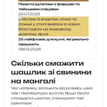
Пікантні рулетики з фаршем та
тайськими спеціями
25.07.2025
25 лайфхаків для кухні, які реально
працюють
29.03.2026
Скільки смажити
шашлик зі свинини
на мангалі
Час напря­му зале­жить від роз­мі­ру шма­
тків і тем­пе­ра­ту­ри вугі­л­ля. Якщо брати
стан­дар­тні шма­тки, отри­му­є­мо такі
орієнтири: