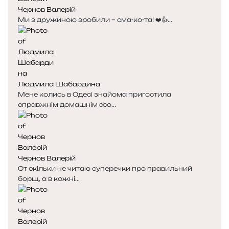
Чернов Валерій
Ми з дружиною зробили – сма-ко-та! ❤️👍...
Людмила Шабардина
Мене колись в Одесі знайома пригостила
справжнім домашнім фо...
Чернов Валерій
От скільки не читаю суперечки про правильний
борщ, а в кожні...