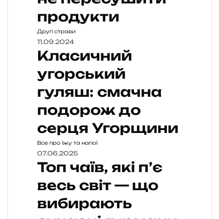
продукти
Другі страви
11.09.2024
Класичний
угорський
гуляш: смачна
подорож до
серця Угорщини
Все про їжу та напої
07.06.2025
Топ чаїв, які п’є
весь світ — що
вибирають