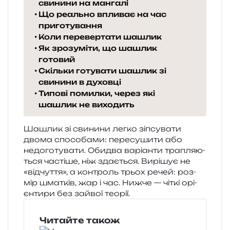
свинини на мангалі
Що реально впливає на час
приготування
Коли перевертати шашлик
Як зрозуміти, що шашлик
готовий
Скільки готувати шашлик зі
свинини в духовці
Типові помилки, через які
шашлик не виходить
Шашлик зі сви­ни­ни легко зіпсу­ва­ти
двома спосо­ба­ми: пере­су­ши­ти або
недо­го­ту­ва­ти. Обидва варі­ан­ти тра­пля­ю­
ться часті­ше, ніж зда­є­ться. Вирішує не
«від­чу­т­тя», а кон­троль трьох речей: роз­
мір шма­тків, жар і час. Нижче — чіткі орі­
єн­ти­ри без зай­вої теорії.
Читайте також