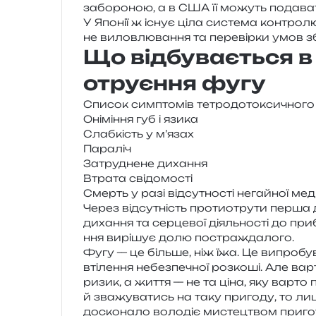
забо­ро­ною, а в США її можуть пода­ва
У Японії ж існує ціла систе­ма кон­тро­лю,
не вилов­лю­ва­н­ня та пере­вір­ки умов з
Що відбувається в 
отруєння фугу
Список сим­пто­мів тетро­до­то­кси­чно­г
Оніміння губ і язика
Слабкість у м’язах
Параліч
Затруднене диха­н­ня
Втрата сві­до­мо­сті
Смерть у разі від­су­тно­сті негай­ної м
Через від­су­тність про­ти­о­тру­ти перш
диха­н­ня та сер­це­вої діяль­но­сті до при
н­ня вирі­шує долю постраждалого.
Фугу — це біль­ше, ніж їжа. Це випро­бу­ва­
вті­ле­н­ня небез­пе­чної роз­ко­ші. Але в
ризик, а життя — не та ціна, яку варто пл
й зва­жу­ва­тись на таку при­го­ду, то ли
доско­на­ло воло­діє мисте­цтвом при­го­ту