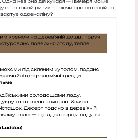
ті. Одна невір­на дія куха­ря — і вече­ря може
ть на такий ризик, зна­ю­чи про потен­цій­но
к вар­тує адреналіну?
альме
a Laddoo)