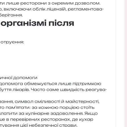
­ти лише ресто­ра­ни з окре­мим дозво­лом.
 вклю­ча­ю­чи облік ліцен­зій, регла­мен­то­ва­
берігання.
організмі після
о отруєння:
еди­чної допомоги
а допо­мо­га обме­жу­є­ться лише під­трим­кою
­бу­т­тя ліка­рів. Часто саме швид­кість реа­гу­ва­
н­ня, сим­вол смі­ли­во­сті й май­стер­но­сті,
арто пам’ятати: за кожною пор­ці­єю сто­їть
а­ти­ти за кулі­нар­не задо­во­ле­н­ня. Якщо
ше в пере­ві­ре­них ресто­ра­нах, де кухар
­ва­н­ня цієї небез­пе­чної страви.