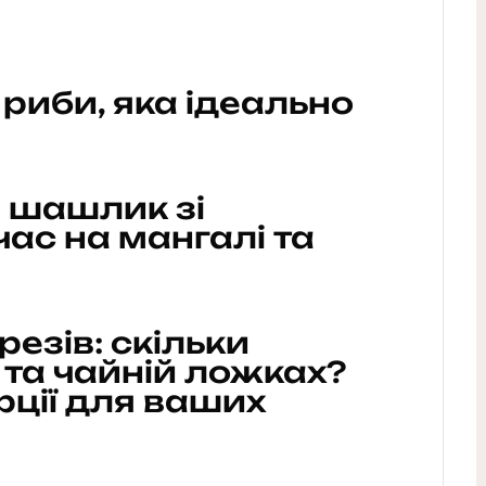
 риби, яка ідеально
 шашлик зі
час на мангалі та
резів: скільки
й та чайній ложках?
рції для ваших