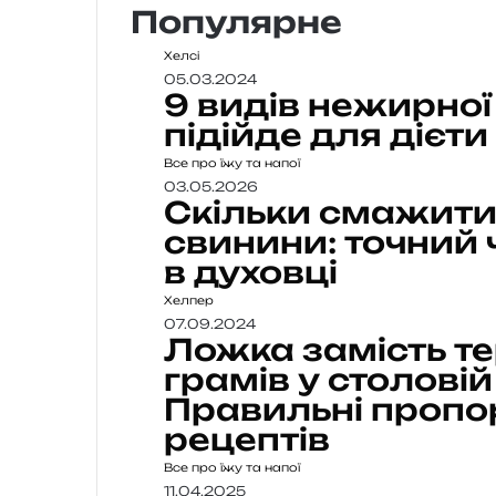
Популярне
Хелсі
05.03.2024
9 видів нежирної
підійде для дієти
Все про їжу та напої
03.05.2026
Скільки смажити
свинини: точний 
в духовці
Хелпер
07.09.2024
Ложка замість те
грамів у столові
Правильні пропо
рецептів
Все про їжу та напої
11.04.2025