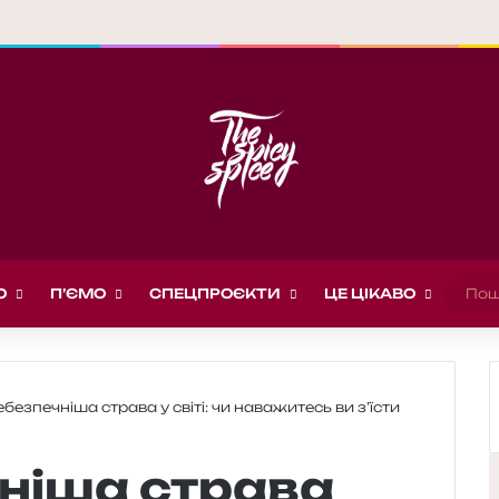
О
П’ЄМО
СПЕЦПРОЄКТИ
ЦЕ ЦІКАВО
безпечніша страва у світі: чи наважитесь ви з’їсти
ніша страва