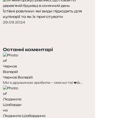
Їстівні равлики: які види підходять для
кулінарії та як їх приготувати
29.09.2024
Попередня
сторінка
Наступна
сторінка
Останні коментарі
Чернов Валерій
Ми з дружиною зробили – сма-ко-та! ❤️👍...
Людмила Шабардина