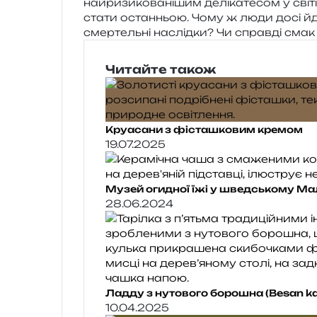
най­ри­зи­ко­ва­ні­шим делі­ка­те­сом у сві
стати остан­ньою. Чому ж люди досі йду
смер­тель­ні наслід­ки? Чи справ­ді сма
Читайте також
Круасани з фісташковим кремом
19.07.2025
Музей огидної їжі у шведському М
28.06.2024
Ладду з нутового борошна (Besan k
10.04.2025