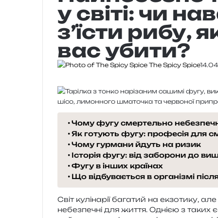
у світі: чи н
з’їсти рибу, 
вас убити?
The Spicy Spice
14.0
Чому фугу смертельно небезпеч
Як готують фугу: професія для с
Чому гурмани йдуть на ризик
Історія фугу: від заборони до ви
Фугу в інших країнах
Що відбувається в організмі післ
Світ кулі­на­рії бага­тий на екзо­ти­ку, ал
небез­пе­чні для життя. Однією з таких 