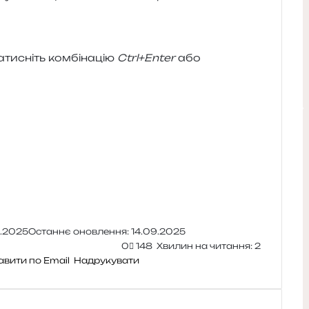
и­сніть ком­бі­на­цію
Ctrl+Enter
або
4.2025
Останнє оновлення: 14.09.2025
0
148
Хвилин на читання: 2
авити по Email
Надрукувати