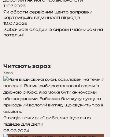
11.07.2026
Як обрати сервісний центр заправки
картриджів: відмінності підходів
10.07.2026
Кабачкові оладки із сиром і часником на
пательні
Попередня
сторінка
Наступна
сторінка
Читають зараз
Хелсі
9 видів нежирної риби, яка ідеально
підійде для дієти
05.03.2024