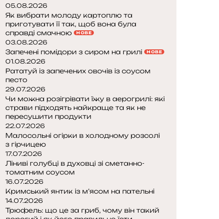
05.08.2026
Як вибрати молоду картоплю та
приготувати її так, щоб вона була
справді смачною
НОВЕ
03.08.2026
Запечені помідори з сиром на грилі
НОВЕ
01.08.2026
Рататуй із запечених овочів із соусом
песто
29.07.2026
Чи можна розігрівати їжу в аерогрилі: які
страви підходять найкраще та як не
пересушити продукти
22.07.2026
Малосольні огірки в холодному розсолі
з гірчицею
17.07.2026
Ліниві голубці в духовці зі сметанно-
томатним соусом
16.07.2026
Кримський янтик із м’ясом на пательні
14.07.2026
Трюфель: що це за гриб, чому він такий
дорогий і як його правильно їсти