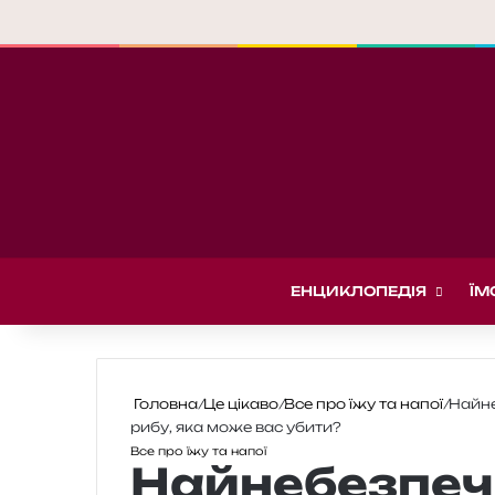
ЕНЦИКЛОПЕДІЯ
ЇМ
Головна
/
Це цікаво
/
Все про їжу та напої
/
Найне
рибу, яка може вас убити?
Все про їжу та напої
Найнебезпеч