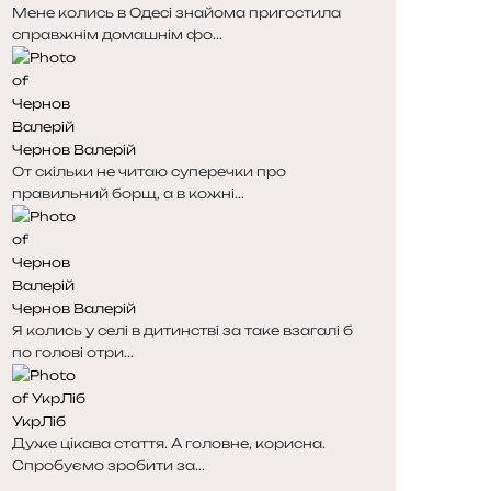
Мене колись в Одесі знайома пригостила
справжнім домашнім фо...
Чернов Валерій
От скільки не читаю суперечки про
правильний борщ, а в кожні...
Чернов Валерій
Я колись у селі в дитинстві за таке взагалі б
по голові отри...
УкрЛіб
Дуже цікава стаття. А головне, корисна.
Спробуємо зробити за...