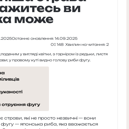
аважитесь ви
яка може
4.2025
Останнє оновлення: 14.09.2025
0
148
Хвилин на читання: 2
на
міливців
шуканості
я отруєння фугу
е є стра­ви, які не про­сто незви­чні — вони
є фугу — япон­ська риба, яка вва­жа­є­ться