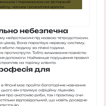
льно небезпечна
 ней­ро­то­кси­ні під назвою тетро­до­то­ксин.
 ціа­нід. Вона пара­лі­зує нер­во­ву систе­му,
е вбити люди­ну за ліче­ні годи­ни.
про­ти­о­тру­ти. Тобто вижи­ва­н­ня пов­ні­стю
н­ня допо­мо­ги. Найменше пору­ше­н­ня пра­вил
отра­пляє на таріл­ку клієнта.
професія для
Японії має прой­ти бага­то­рі­чне навча­н­ня
цього він отри­мує офі­цій­ну ліцен­зію.
­ня про ана­то­мію риби, так і пра­кти­ку очи­
тіль­ки від­по­від­аль­ний, що навіть досвід­че­
атестацію.