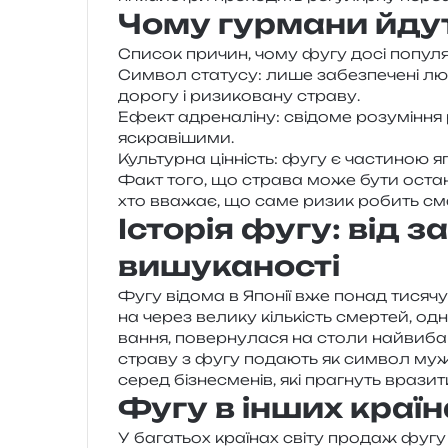
Чому гурмани йдут
Список при­чин, чому фугу досі попул
Символ ста­ту­су: лише забез­пе­че­ні л
доро­гу і ризи­ко­ва­ну страву.
Ефект адре­на­лі­ну: сві­до­ме розу­мі­н­ня
яскравішими.
Культурна цін­ність: фугу є части­ною япо
Факт того, що стра­ва може бути остан­
хто вва­жає, що саме ризик робить см
Історія фугу: від 
вишуканості
Фугу відо­ма в Японії вже понад тися­чу 
на через вели­ку кіль­кість смер­тей, одн
ва­н­ня, повер­ну­ла­ся на столи най­ви­ба­
стра­ву з фугу пода­ють як сим­вол муж
серед бізне­сме­нів, які пра­гнуть вра­зи
Фугу в інших країн
У бага­тьох кра­ї­нах світу про­даж фугу 