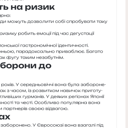
ь на ризик
ярна:
юди можуть дозво­ли­ти собі спро­бу­ва­ти таку
 ризи­ку робить емо­ції під час дегу­ста­ції
н­ської гастро­но­мі­чної ідентичності.
ньою, пара­до­ксаль­но при­ва­блює. Багато
ак фугу таким незабутнім.
заборони до
років. У сере­дньо­віч­чі вона була забо­ро­не­
ак з часом, із роз­ви­тком нави­чок при­го­ту­
гли­ві­ших гур­ма­нів. У деяких регіо­нах Японії
но­сті та честі. Особливо попу­ляр­на вона
­ти пар­тне­рів своєю відвагою.
ах
забо­ро­не­но. У Євросоюзі вона вза­га­лі під