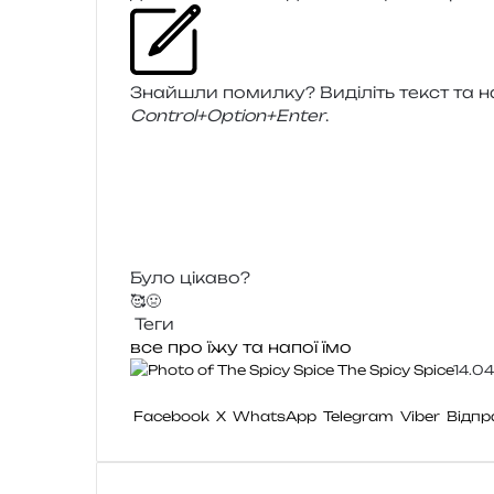
Знайшли помил­ку? Виділіть текст та нат
Control+Option+Enter
.
Було цікаво?
🥰
🤢
Теги
все про їжу та напої
їмо
The Spicy Spice
14.0
Facebook
X
WhatsApp
Telegram
Viber
Відпр