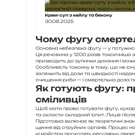
Крем-суп з кейлу та бекону
30.08.2025
Чому фугу смерте
Основна небез­пе­ка фугу — у поту­жно­му
Ця речо­ви­на у 1200 разів токси­чні­ша за
при­зво­дить до зупин­ки диха­н­ня і мож
Особливість токси­ну в тому, що не існує 
зале­жить від дози та швид­ко­сті нада­
очи­ще­н­ня риби — і смер­тель­на доза п
Як готують фугу: 
сміливців
Щоб мати право готу­ва­ти фугу, кухар в 
та скла­сти скла­дний іспит. Лише після 
Підготовка вклю­чає як тео­ре­ти­чні зна­н
ще­н­ня від отруй­них орга­нів. Процес нас
ні май­стри про­хо­дять регу­ляр­ну пере