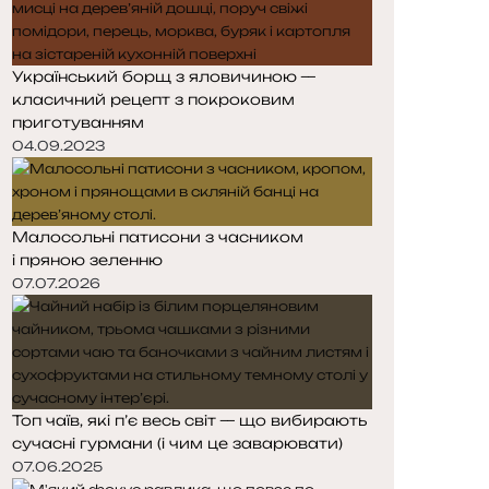
Український борщ з яловичиною —
класичний рецепт з покроковим
приготуванням
04.09.2023
Малосольні патисони з часником
і пряною зеленню
07.07.2026
Топ чаїв, які п’є весь світ — що вибирають
сучасні гурмани (і чим це заварювати)
07.06.2025