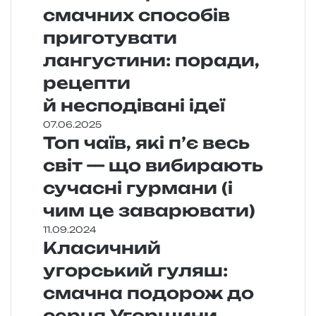
смачних способів
приготувати
лангустини: поради,
рецепти
й несподівані ідеї
07.06.2025
Топ чаїв, які п’є весь
світ — що вибирають
сучасні гурмани (і
чим це заварювати)
11.09.2024
Класичний
угорський гуляш:
смачна подорож до
серця Угорщини