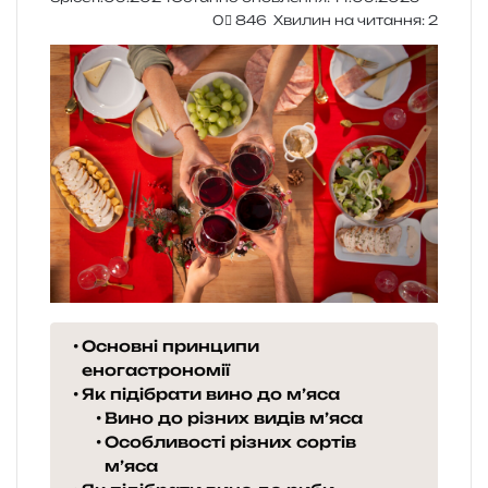
0
846
Хвилин на читання: 2
Основні принципи
еногастрономії
Як підібрати вино до м’яса
Вино до різних видів м’яса
Особливості різних сортів
м’яса