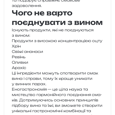
та пода­рує справ­жнє сма­ко­ве
задоволення.
Чого не варто
поєднувати з вином
Існують про­ду­кти, які не поєд­ну­ю­ться
з вином:
Продукти з висо­кою кон­цен­тра­ці­єю оцту
Хрін
Свіжі ана­на­си
Ревінь
Оливки
Арахіс
Ці інгре­ді­єн­ти можуть спо­тво­ри­ти смак
вина і стра­ви, тому їх краще уни­ка­ти
у вин­них парах.
Еногастрономія — це ціла наука та
мисте­цтво гар­мо­ній­но­го поєд­на­н­ня сма­
ків. Дотримуючись основ­них прин­ци­пів
під­бо­ру вина та їжі, ви змо­же­те ство­ри­ти
уні­каль­ні гастро­но­мі­чні ком­бі­на­ції та