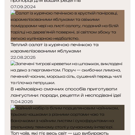
пропорції для ваших рецептів
07.09.2024
Теплий салат із курячою печінкою та
карамелізованими яблуками
22.08.2025
8 неймовірно смачних способів приготувати
лангустини: поради, рецепти й несподівані ідеї
11.04.2025
Топ чаїв, які п’є весь світ — що вибирають