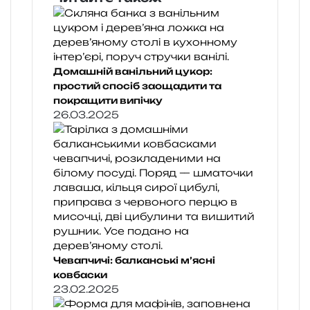
Домашній ванільний цукор:
простий спосіб заощадити та
покращити випічку
26.03.2025
Чевапчичі: балканські м’ясні
ковбаски
23.02.2025