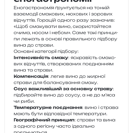
Еногастрономія ґрун­ту­є­ться на тон­кій
вза­є­мо­дії сма­ко­вих, нюхо­вих і зоро­вих
від­чут­тів. Горацій одно­го разу зазна­чив:
«Щоб сма­ку­ва­ти вино, ско­ри­стай­те­ся
очима, носом і небом». Саме такі прин­ци­
пи лежать в осно­ві пра­виль­но­го під­бо­ру
вина до страви.
Основні кате­го­рії підбору:
Інтенсивність смаку
: яскра­вість сма­ко­
вих від­чут­тів, ство­рю­ва­них поєд­на­н­ням
вина та страви.
Компенсація
: легке вино до жир­ної
стра­ви для балан­су­ва­н­ня смаку.
Соус важли­ві­ший за основ­ну стра­ву
:
під­би­рай­те вино до соусу, а не до м’яса
чи риби.
Температурне поєд­на­н­ня
: вино і стра­ва
мають бути від­по­від­ної температури.
Географічний прин­цип
: стра­ви та вина
з одно­го регіо­ну часто іде­аль­но
поєднуються.