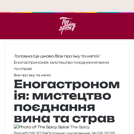
Меню
П
Головна
/
Це цікаво
/
Все про їжу та напої
/
Еногастрономія: мистецтво поєднання вина
та страв
Все про їжу та напої
Еногастроном
ія: мистецтво
поєднання
вина та страв
The Spicy
Spice
11.09.2024
Останнє оновлення: 14.09.2025