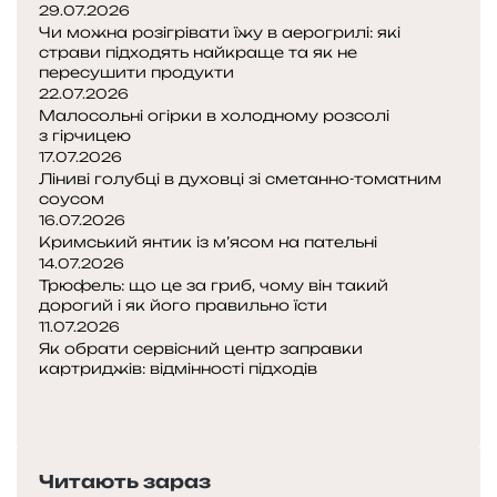
29.07.2026
Чи можна розігрівати їжу в аерогрилі: які
страви підходять найкраще та як не
пересушити продукти
22.07.2026
Малосольні огірки в холодному розсолі
з гірчицею
17.07.2026
Ліниві голубці в духовці зі сметанно-томатним
соусом
16.07.2026
Кримський янтик із м’ясом на пательні
14.07.2026
Трюфель: що це за гриб, чому він такий
дорогий і як його правильно їсти
11.07.2026
Як обрати сервісний центр заправки
картриджів: відмінності підходів
Попередня
сторінка
Наступна
сторінка
Читають зараз