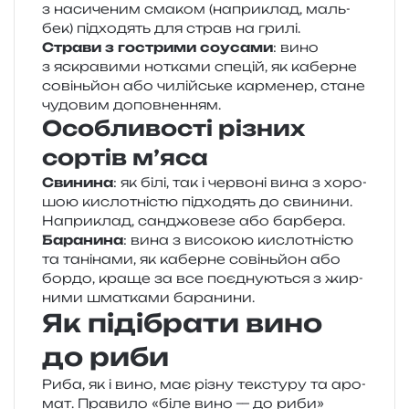
з наси­че­ним сма­ком (напри­клад, маль­
бек) під­хо­дять для страв на грилі.
Страви з гостри­ми соуса­ми
: вино
з яскра­ви­ми нотка­ми спе­цій, як кабер­не
совінь­йон або чилій­ське кар­ме­нер, стане
чудо­вим доповненням.
Особливості різних
сортів м’яса
Свинина
: як білі, так і чер­во­ні вина з хоро­
шою кисло­тні­стю під­хо­дять до сви­ни­ни.
Наприклад, сан­джо­ве­зе або барбера.
Баранина
: вина з висо­кою кисло­тні­стю
та тані­на­ми, як кабер­не совінь­йон або
бордо, краще за все поєд­ну­ю­ться з жир­
ни­ми шма­тка­ми баранини.
Як підібрати вино
до риби
Риба, як і вино, має різну текс­ту­ру та аро­
мат. Правило «біле вино — до риби»