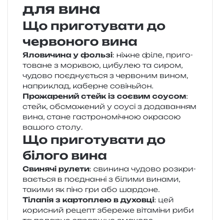
для вина
Що приготувати до
червоного вина
Яловичина у фоль­зі
: ніжне філе, при­го­
то­ва­не з мор­квою, цибу­лею та сиром,
чудо­во поєд­ну­є­ться з чер­во­ним вином,
напри­клад, кабер­не совіньйон.
Прожарений стейк із соє­вим соусом
:
стейк, обсма­же­ний у соусі з дода­ва­н­ням
вина, стане гастро­но­мі­чною окра­сою
вашо­го столу.
Що приготувати до
білого вина
Свинячі руле­ти
: сви­ни­на чудо­во роз­кри­
ва­є­ться в поєд­нан­ні з біли­ми вина­ми,
таки­ми як піно гри або шардоне.
Тілапія з кар­то­плею в духов­ці
: цей
кори­сний рецепт збе­ре­же віта­мі­ни риби