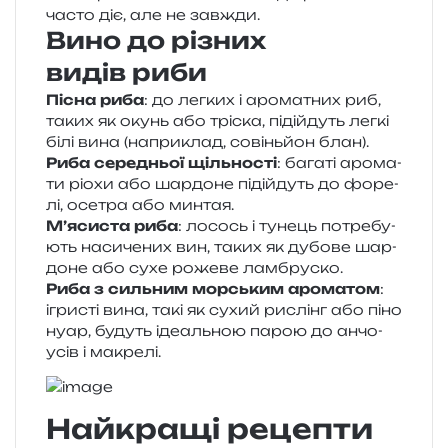
часто діє, але не завжди.
Вино до різних
видів риби
Пісна риба
: до лег­ких і аро­ма­тних риб,
таких як окунь або трі­ска, піді­йдуть легкі
білі вина (напри­клад, совінь­йон блан).
Риба сере­дньої щіль­но­сті
: бага­ті аро­ма­
ти ріохи або шар­до­не піді­йдуть до форе­
лі, осе­тра або минтая.
М’ясиста риба
: лосось і тунець потре­бу­
ють наси­че­них вин, таких як дубо­ве шар­
до­не або сухе роже­ве ламбруско.
Риба з силь­ним мор­ським аро­ма­том
:
ігри­сті вина, такі як сухий рислінг або піно
нуар, будуть іде­аль­ною парою до анчо­
усів і макрелі.
Найкращі рецепти