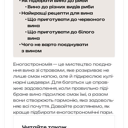
Як підібрати вино до риби
Вино до різних видів риби
Найкращі рецепти для вина
Що приготувати до червоного
вина
Що приготувати до білого
вина
Чого не варто поєднувати
з вином
Еногастрономія — це мисте­цтво поєд­на­
н­ня вина зі стра­ва­ми, яке роз­кри­ває не
лише смак напою, але й під­кре­слює кулі­
нар­ні шедев­ри. Для бага­тьох це справ­
жнє задо­во­ле­н­ня, коли пра­виль­но піді­
бра­не вино під­си­лює смак їжі, а разом
вони ство­рю­ють гар­мо­нію, яка задо­воль­
няє всі почу­т­тя. Давайте роз­гля­не­мо, як
краще під­би­ра­ти ено­га­стро­но­мі­чні пари.
Читайте також