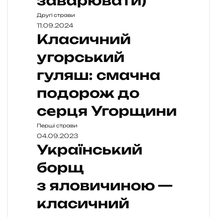
заварювати)
Другі страви
11.09.2024
Класичний
угорський
гуляш: смачна
подорож до
серця Угорщини
Перші страви
04.09.2023
Український
борщ
з яловичиною —
класичний