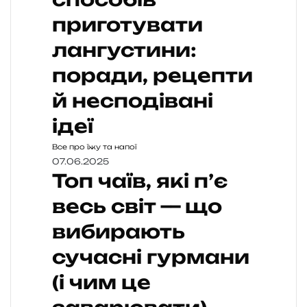
приготувати
лангустини:
поради, рецепти
й несподівані
ідеї
Все про їжу та напої
07.06.2025
Топ чаїв, які п’є
весь світ — що
вибирають
сучасні гурмани
(і чим це