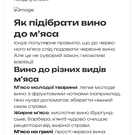
Як підібрати вино
до м’яса
Існує попу­ляр­не пра­ви­ло, що до чер­во­
но­го м’яса слід пода­ва­ти чер­во­не вино.
Але це не суво­рий закон, і можли­ві
варіації.
Вино до різних видів
м’яса
М’ясо моло­дої тва­ри­ни
: легке моло­де
вино з фру­кто­ви­ми нотка­ми (напри­клад,
піно нуар) допо­ма­гає збе­рег­ти ніжний
смак страви.
Жирне м’ясо
: кисло­тне вино (бур­гунд­
ське, бар­бе­ра, к’янті) чудо­во очи­щає
реце­пто­ри від жир­ної страви.
М’ясо на грилі
: про­сті чер­во­ні вина