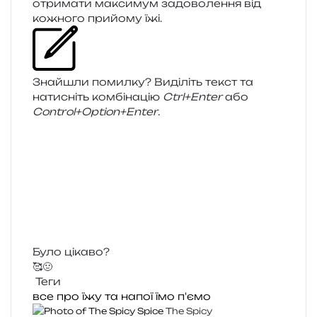
отри­ма­ти макси­мум задо­во­ле­н­ня від
кожно­го при­йо­му їжі.
Знайшли помил­ку? Виділіть текст та
нати­сніть ком­бі­на­цію
Ctrl+Enter
або
Control+Option+Enter
.
Було цікаво?
🥰
🤢
Теги
все про їжу та напої
їмо
п'ємо
The Spicy