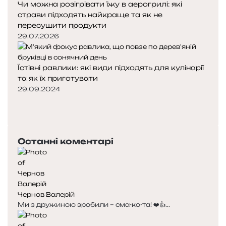
Чи можна розігрівати їжу в аерогрилі: які
страви підходять найкраще та як не
пересушити продукти
29.07.2026
Їстівні равлики: які види підходять для кулінарії
та як їх приготувати
29.09.2024
Попередня
сторінка
Наступна
сторінка
Останні коментарі
Чернов Валерій
Ми з дружиною зробили – сма-ко-та! ❤️👍...