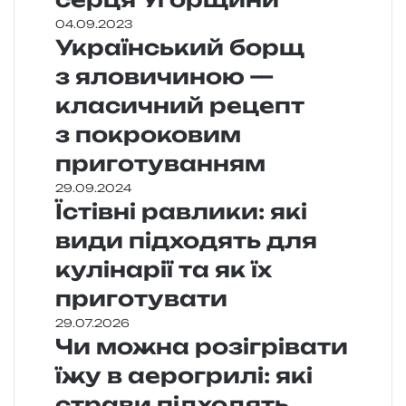
04.09.2023
Український борщ
з яловичиною —
класичний рецепт
з покроковим
приготуванням
29.09.2024
Їстівні равлики: які
види підходять для
кулінарії та як їх
приготувати
29.07.2026
Чи можна розігрівати
їжу в аерогрилі: які
страви підходять