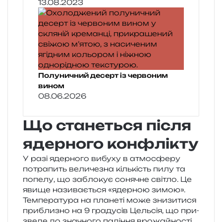
13.08.2023
Полуничний десерт із червоним
вином
08.06.2026
Що станеться після
ядерного конфлікту
У разі ядер­но­го вибу­ху в атмо­сфе­ру
потра­пить вели­че­зна кіль­кість пилу та
попе­лу, що забло­кує соня­чне сві­тло. Це
явище нази­ва­є­ться «ядер­ною зимою».
Температура на пла­не­ті може зни­зи­ти­ся
при­бли­зно на 9 гра­ду­сів Цельсія, що при­
зве­де до зна­чно­го паді­н­ня вро­жай­но­сті