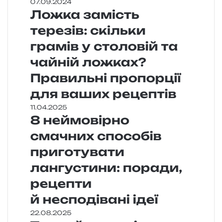
07.09.2024
Ложка замість
терезів: скільки
грамів у столовій та
чайній ложках?
Правильні пропорції
для ваших рецептів
11.04.2025
8 неймовірно
смачних способів
приготувати
лангустини: поради,
рецепти
й несподівані ідеї
22.08.2025