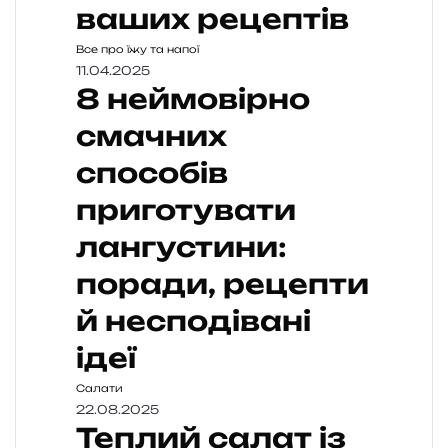
ваших рецептів
Все про їжу та напої
11.04.2025
8 неймовірно
смачних
способів
приготувати
лангустини:
поради, рецепти
й несподівані
ідеї
Салати
22.08.2025
Теплий салат із