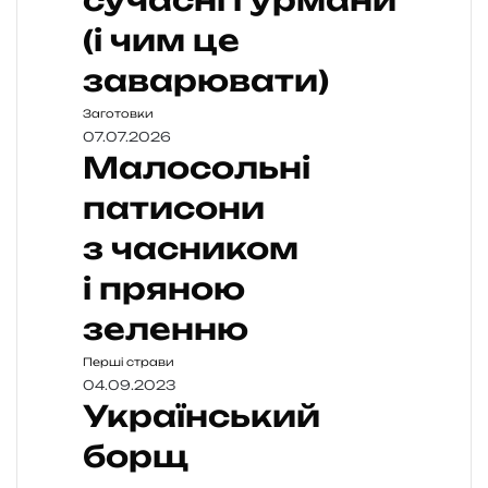
сучасні гурмани
(і чим це
заварювати)
Заготовки
07.07.2026
Малосольні
патисони
з часником
і пряною
зеленню
Перші страви
04.09.2023
Український
борщ