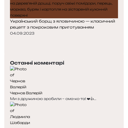
Український борщ з яловичиною — класичний
рецепт з покроковим приготуванням
04.09.2023
Попередня
сторінка
Наступна
сторінка
Останні коментарі
Чернов Валерій
Ми з дружиною зробили – сма-ко-та! ❤️👍...