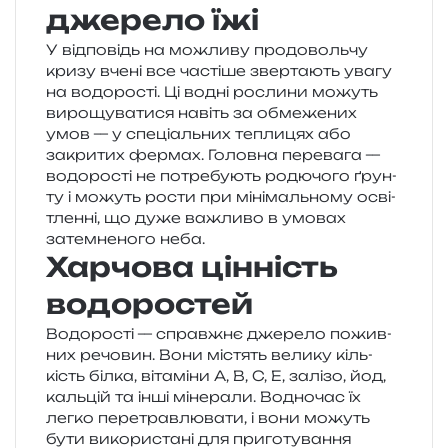
джерело їжі
У від­по­відь на можли­ву про­до­воль­чу
кризу вчені все часті­ше звер­та­ють увагу
на водо­ро­сті. Ці водні росли­ни можуть
виро­щу­ва­ти­ся навіть за обме­же­них
умов — у спе­ці­аль­них тепли­цях або
закри­тих фер­мах. Головна пере­ва­га —
водо­ро­сті не потре­бу­ють родю­чо­го ґрун­
ту і можуть рости при міні­маль­но­му осві­
тлен­ні, що дуже важли­во в умо­вах
затем­не­но­го неба.
Харчова цінність
водоростей
Водорості — справ­жнє дже­ре­ло пожив­
них речо­вин. Вони містять вели­ку кіль­
кість білка, віта­мі­ни A, B, C, E, залі­зо, йод,
каль­цій та інші міне­ра­ли. Водночас їх
легко пере­трав­лю­ва­ти, і вони можуть
бути вико­ри­ста­ні для при­го­ту­ва­н­ня