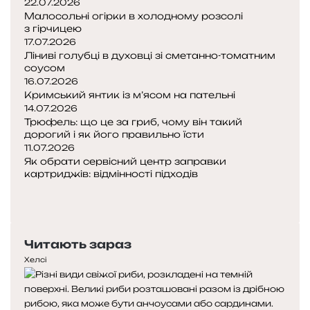
22.07.2026
Малосольні огірки в холодному розсолі
з гірчицею
17.07.2026
Ліниві голубці в духовці зі сметанно-томатним
соусом
16.07.2026
Кримський янтик із м’ясом на пательні
14.07.2026
Трюфель: що це за гриб, чому він такий
дорогий і як його правильно їсти
11.07.2026
Як обрати сервісний центр заправки
картриджів: відмінності підходів
Попередня
сторінка
Наступна
сторінка
Читають зараз
Хелсі