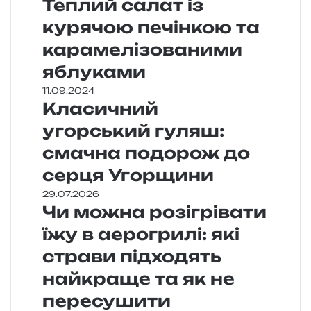
Теплий салат із
курячою печінкою та
карамелізованими
яблуками
11.09.2024
Класичний
угорський гуляш:
смачна подорож до
серця Угорщини
29.07.2026
Чи можна розігрівати
їжу в аерогрилі: які
страви підходять
найкраще та як не
пересушити