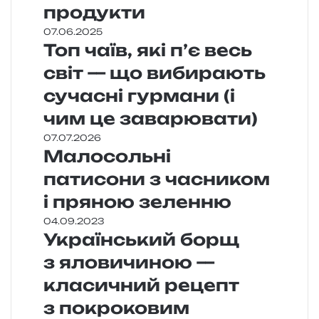
продукти
07.06.2025
Топ чаїв, які п’є весь
світ — що вибирають
сучасні гурмани (і
чим це заварювати)
07.07.2026
Малосольні
патисони з часником
і пряною зеленню
04.09.2023
Український борщ
з яловичиною —
класичний рецепт
з покроковим