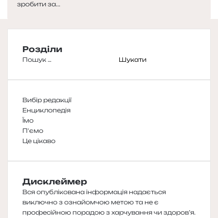
зробити за...
Розділи
Пошук:
Вибір редакції
Енциклопедія
Їмо
П'ємо
Це цікаво
Дисклеймер
Вся опублікована інформація надається
виключно з ознайомчою метою та не є
професійною порадою з харчування чи здоров’я.