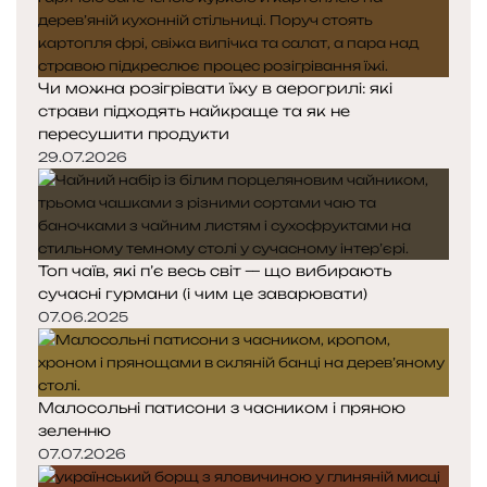
Чи можна розігрівати їжу в аерогрилі: які
страви підходять найкраще та як не
пересушити продукти
29.07.2026
Топ чаїв, які п’є весь світ — що вибирають
сучасні гурмани (і чим це заварювати)
07.06.2025
Малосольні патисони з часником і пряною
зеленню
07.07.2026