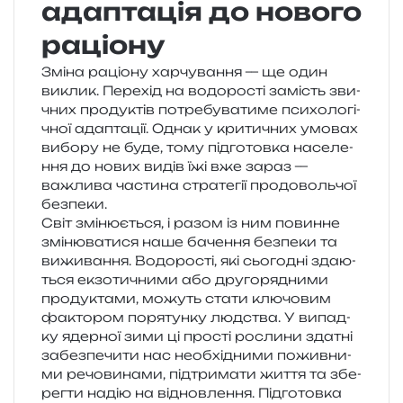
адаптація до нового
раціону
Зміна раціо­ну хар­чу­ва­н­ня — ще один
виклик. Перехід на водо­ро­сті замість зви­
чних про­ду­ктів потре­бу­ва­ти­ме пси­хо­ло­гі­
чної ада­пта­ції. Однак у кри­ти­чних умо­вах
вибо­ру не буде, тому під­го­тов­ка насе­ле­
н­ня до нових видів їжі вже зараз —
важли­ва части­на стра­те­гії про­до­воль­чої
безпеки.
Світ змі­ню­є­ться, і разом із ним повин­не
змі­ню­ва­ти­ся наше баче­н­ня без­пе­ки та
вижи­ва­н­ня. Водорості, які сьо­го­дні зда­ю­
ться екзо­ти­чни­ми або дру­го­ря­дни­ми
про­ду­кта­ми, можуть стати клю­чо­вим
факто­ром поря­тун­ку люд­ства. У випад­
ку ядер­ної зими ці про­сті росли­ни зда­тні
забез­пе­чи­ти нас необ­хі­дни­ми пожив­ни­
ми речо­ви­на­ми, під­три­ма­ти життя та збе­
рег­ти надію на від­нов­ле­н­ня. Підготовка