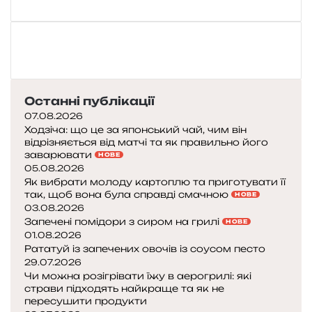
Останні публікації
07.08.2026
Ходзіча: що це за японський чай, чим він
відрізняється від матчі та як правильно його
заварювати
НОВЕ
05.08.2026
Як вибрати молоду картоплю та приготувати її
так, щоб вона була справді смачною
НОВЕ
03.08.2026
Запечені помідори з сиром на грилі
НОВЕ
01.08.2026
Рататуй із запечених овочів із соусом песто
29.07.2026
Чи можна розігрівати їжу в аерогрилі: які
страви підходять найкраще та як не
пересушити продукти