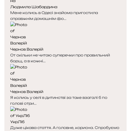
Людмила Шабардина
Мене колись в Одесі знайома пригостила
справжнім домашнім фо...
Чернов Валерій
От скільки не читаю суперечки про правильний
борщ, а в кожні...
Чернов Валерій
Я колись у селі в дитинстві за таке взагалі б по
голові отри...
УкрЛіб
Дуже цікава стаття. А головне, корисна. Спробуємо