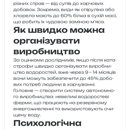
різних страв — від супів до хар­чо­вих
доба­вок. Зокрема, види як спі­ру­лі­на або
хло­ре­ла мають до 60% білка в сухій масі,
що робить їх чудо­вою замі­ною м’яса.
Як швидко можна
організувати
виробництво
За оцін­ка­ми дослі­дни­ків, якщо після ката­
стро­фи швид­ко орга­ні­зу­ва­ти виро­бни­
цтво водо­ро­стей, вже через 9 – 14 міся­ців
вони можуть забез­пе­чи­ти до 45% добо­
вих потреб люди­ни в хар­чу­ван­ні.
Головне — ство­ри­ти систе­му авто­ном­но­
го виро­бни­цтва: неве­ли­кі водо­ро­сте­ві
ферми, що пра­цю­ють на резерв­но­му
енер­го­жив­лен­ні та вико­ри­сто­ву­ють очи­
ще­ну воду.
Психологічна