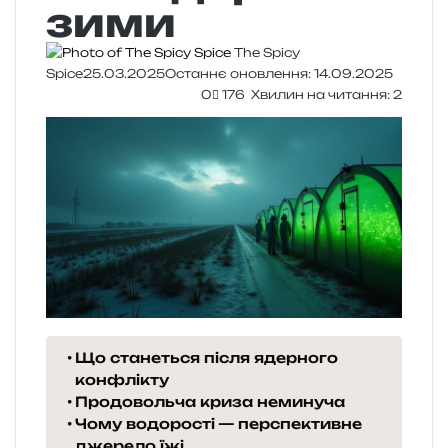
зими
The Spicy
Spice
25.03.2025
Останнє оновлення: 14.09.2025
0
176
Хвилин на читання: 2
Що станеться після ядерного
конфлікту
Продовольча криза неминуча
Чому водорості — перспективне
джерело їжі