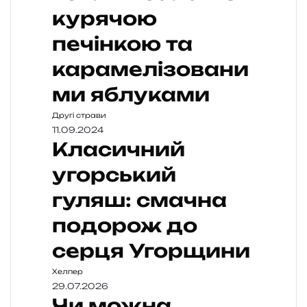
курячою
печінкою та
карамелізовани
ми яблуками
Другі страви
11.09.2024
Класичний
угорський
гуляш: смачна
подорож до
серця Угорщини
Хелпер
29.07.2026
Чи можна