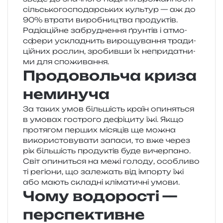
сіль­сько­го­спо­дар­ських куль­тур — аж до
90% втра­ти виро­бни­цтва про­ду­ктів.
Радіаційне забру­дне­н­ня ґрун­тів і атмо­
сфе­ри ускла­днить виро­щу­ва­н­ня тра­ди­
цій­них рослин, зро­бив­ши їх непри­да­тни­
ми для споживання.
Продовольча криза
неминуча
За таких умов біль­шість країн опи­ня­ться
в умо­вах гостро­го дефі­ци­ту їжі. Якщо
про­тя­гом пер­ших міся­ців ще можна
вико­ри­сто­ву­ва­ти запа­си, то вже через
рік біль­шість про­ду­ктів буде вичер­па­но.
Світ опи­ни­ться на межі голо­ду, осо­бли­во
ті регіо­ни, що зале­жать від імпор­ту їжі
або мають скла­дні клі­ма­ти­чні умови.
Чому водорості —
перспективне