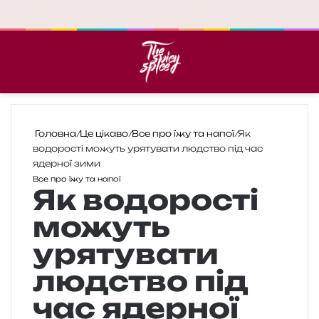
Меню
П
Головна
/
Це цікаво
/
Все про їжу та напої
/
Як
водорості можуть урятувати людство під час
ядерної зими
Все про їжу та напої
Як водорості
можуть
урятувати
людство під
час ядерної