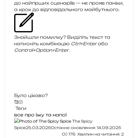
до най­гір­ших сце­на­рі­їв — не прояв пані­ки,
а крок до від­по­від­аль­но­го майбутнього.
Знайшли помил­ку? Виділіть текст та
нати­сніть ком­бі­на­цію
Ctrl+Enter
або
Control+Option+Enter
.
Було цікаво?
🥰
🤢
Теги
все про їжу та напої
The Spicy
Spice
25.03.2025
Останнє оновлення: 14.09.2025
0
176
Хвилин на читання: 2