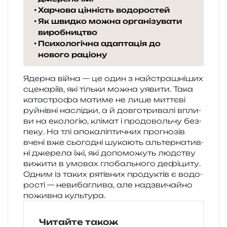
Харчова цінність водоростей
Як швидко можна організувати
виробництво
Психологічна адаптація до
нового раціону
Ядерна війна — це один з най­стра­шні­ших
сце­на­рі­їв, які тіль­ки можна уяви­ти. Така
ката­стро­фа мати­ме не лише мит­тє­ві
руй­нів­ні наслід­ки, а й дов­го­три­ва­лі впли­
ви на еко­ло­гію, клі­мат і про­до­воль­чу без­
пе­ку. На тлі апо­ка­лі­пти­чних про­гно­зів
вчені вже сьо­го­дні шука­ють аль­тер­на­тив­
ні дже­ре­ла їжі, які допо­мо­жуть люд­ству
вижи­ти в умо­вах гло­баль­но­го дефі­ци­ту.
Одним із таких рятів­них про­ду­ктів є водо­
ро­сті — неви­ба­гли­ва, але над­зви­чай­но
пожив­на культура.
Читайте також