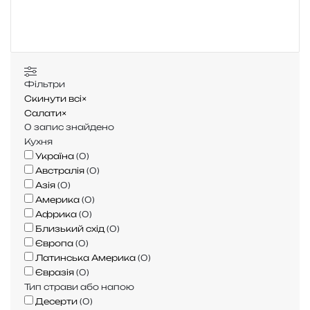
у
к
:
Фільтри
Скинути всі
×
Салати
×
0
запис знайдено
Кухня
Україна
(
0
)
Австралія
(
0
)
Азія
(
0
)
Америка
(
0
)
Африка
(
0
)
Близький схід
(
0
)
Європа
(
0
)
Латинська Америка
(
0
)
Євразія
(
0
)
Тип страви або напою
Десерти
(
0
)