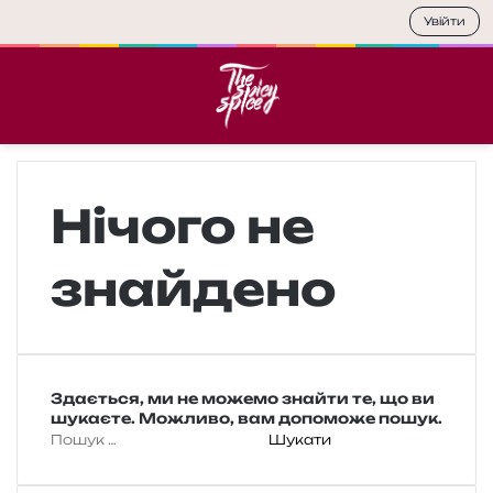
Увійти
Меню
П
Нічого не
знайдено
Здається, ми не можемо знайти те, що ви
шукаєте. Можливо, вам допоможе пошук.
П
о
ш