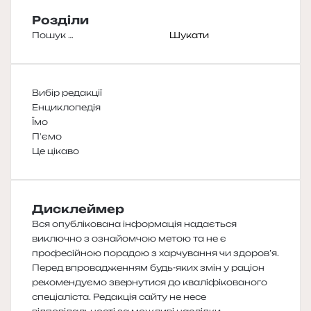
Розділи
Пошук:
Вибір редакції
Енциклопедія
Їмо
П'ємо
Це цікаво
Дисклеймер
Вся опублікована інформація надається
виключно з ознайомчою метою та не є
професійною порадою з харчування чи здоров’я.
Перед впровадженням будь-яких змін у раціон
рекомендуємо звернутися до кваліфікованого
спеціаліста. Редакція сайту не несе