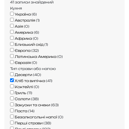
41
записи знайдений
м
і
ю
Кухня
о
й
с
Україна
(
6
)
в
с
к
Австралія
(
1
)
о
ь
о
Азія
(
0
)
ю
к
р
Америка
(
6
)
н
и
и
Африка
(
0
)
а
й
н
Близький схід
(
1
)
ч
х
к
Європа
(
32
)
и
л
о
Латинська Америка
(
0
)
н
і
ю
Євразія
(
0
)
к
б
Тип страви або напою
о
Десерти
(
40
)
ю
Хліб та випічка
(
41
)
Коктейлі
(
0
)
Гриль
(
11
)
Салати
(
38
)
Закуски та снеки
(
63
)
Паста
(
14
)
Безалкогольні напої
(
0
)
Перші страви
(
38
)