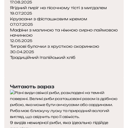
17.08.2025
Ягідний пиріг на пісочному тісті з мигдалем
19.07.2025
Круасани з фісташковим кремом
07.07.2025
Мафіни з малиною та ніжною сирно-лаймовою
начинкою
12.05.2025
Тигрові булочки з хрусткою скоринкою
30.04.2025
Традиційний італійський хліб
П
о
Н
п
а
е
с
Читають зараз
р
т
е
у
д
п
н
н
я
а
с
с
9 видів нежирної риби, яка ідеально підійде
т
т