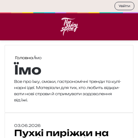
Увійти
Меню
П
Головна
/
Їмо
Їмо
Все про їжу, смаки, гастро­но­мі­чні трен­ди та кулі­
нар­ні ідеї. Матеріали для тих, хто любить від­кри­
ва­ти нові стра­ви й отри­му­ва­ти задо­во­ле­н­ня
від їжі.
П
03.06.2026
Пухкі пиріжки на
у