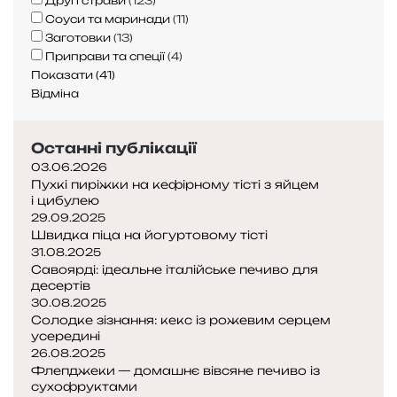
Другі страви
(
123
)
Соуси та маринади
(
11
)
Заготовки
(
13
)
Приправи та спеції
(
4
)
Показати
(
41
)
Відміна
Останні публікації
03.06.2026
Пухкі пиріжки на кефірному тісті з яйцем
і цибулею
29.09.2025
Швидка піца на йогуртовому тісті
31.08.2025
Савоярді: ідеальне італійське печиво для
десертів
30.08.2025
Солодке зізнання: кекс із рожевим серцем
усередині
26.08.2025
Флепджеки — домашнє вівсяне печиво із
сухофруктами