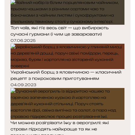
Топ чаїв, які п’є весь світ — що вибирають
сучасні гурмани (і чим це заварювати)
07.06.2025
Український борщ з яловичиною — класичний
рецепт з покроковим приготуванням
04.09.2023
Чи можна розігрівати їжу в аерогрилі: які
страви підходять найкраще та як не