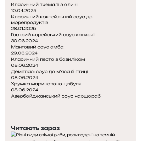
Класичний ткемалі з аличі
10.04.2025
Класичний коктейльний соус до
морепродуктів
28.01.2025
Гострий корейський соус канкочі
30.06.2024
Манговий соус амба
29.06.2024
Класичний песто з базиліком
08.06.2024
Деміглас: соус до м’яса й птиці
08.06.2024
Хрумка маринована цибуля
08.06.2024
Азербайджанський соус наршараб
П
о
Н
п
а
е
с
Читають зараз
р
т
е
у