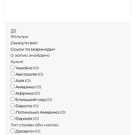
у
к
:
Фільтри
Скинути всі
×
Соуси та маринади
×
0
запис знайдено
Кухня
Україна
(
0
)
Австралія
(
0
)
Азія
(
0
)
Америка
(
0
)
Африка
(
0
)
Близький схід
(
0
)
Європа
(
0
)
Латинська Америка
(
0
)
Євразія
(
0
)
Тип страви або напою
Десерти
(
0
)