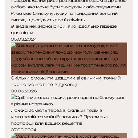
д
п
н
н
я
а
с
с
9 видів нежирної риби, яка ідеально підійде
т
т
для дієти
о
о
05.03.2024
р
р
і
і
н
н
к
к
а
а
Скільки смажити шашлик зі свинини: точний
час на мангалі та в духовці
03.05.2026
Ложка замість терезів: скільки грамів
у столовій та чайній ложках? Правильні
пропорції для ваших рецептів
07.09.2024