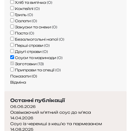
Хліб та випічка
(
0
)
Коктейлі
(
0
)
Гриль
(
0
)
Салати
(
0
)
Закуски та снеки
(
0
)
Паста
(
0
)
Безалкогольні напої
(
0
)
Перші страви
(
0
)
Другі страви
(
0
)
Соуси та маринади
(
0
)
Заготовки
(
13
)
Приправи та спеції
(
0
)
Показати
(
0
)
Відміна
Останні публікації
06.06.2026
Освіжаючий м’ятний соус до м’яса
14.04.2026
Соус із черемші з кеш’ю та пармезаном
14.08.2025