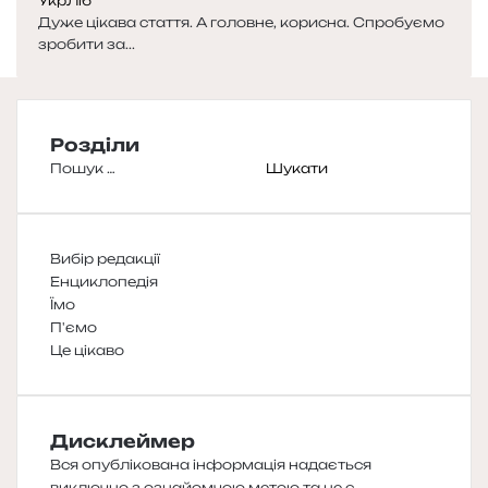
УкрЛіб
Дуже цікава стаття. А головне, корисна. Спробуємо
зробити за...
Розділи
Пошук:
Вибір редакції
Енциклопедія
Їмо
П'ємо
Це цікаво
Дисклеймер
Вся опублікована інформація надається
виключно з ознайомчою метою та не є