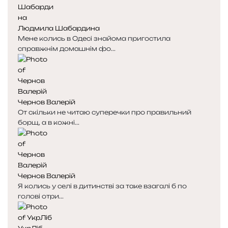
н
н
к
к
Людмила Шабардина
а
а
Мене колись в Одесі знайома пригостила
справжнім домашнім фо...
Чернов Валерій
От скільки не читаю суперечки про правильний
борщ, а в кожні...
Чернов Валерій
Я колись у селі в дитинстві за таке взагалі б по
голові отри...