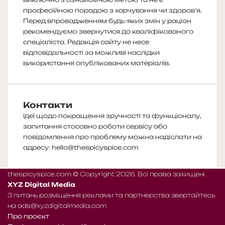
професійною порадою з харчування чи здоров’я.
Перед впровадженням будь-яких змін у раціон
рекомендуємо звернутися до кваліфікованого
спеціаліста. Редакція сайту не несе
відповідальності за можливі наслідки
використання опублікованих матеріалів.
Контакти
Ідеї щодо покращення зручності та функціоналу,
запитання стосовно роботи сервісу або
повідомлення про проблему можна надіслати на
адресу:
hello@thespicyspice.com
thespicyspice.com © Copyright 2026. Всі права захищені
XYZ Digital Media
З питань розміщення реклами та партнерства звертайтесь
на
ads@xyzdigitalmedia.com
Про проєкт