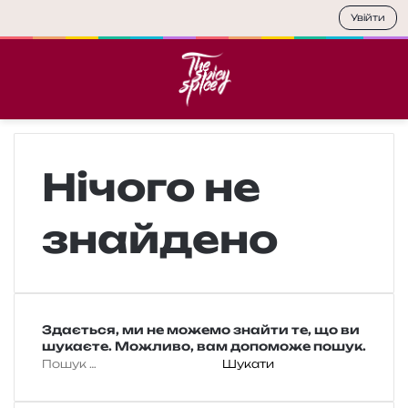
Увійти
Меню
П
Нічого не
знайдено
Здається, ми не можемо знайти те, що ви
шукаєте. Можливо, вам допоможе пошук.
П
о
ш