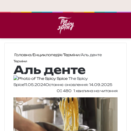
Меню
П
Головна
/
Енциклопедія
/
Терміни
/
Аль денте
Терміни
Аль денте
The Spicy
Spice
11.05.2024
Останнє оновлення: 14.09.2025
0
480
1 хвилина на читання