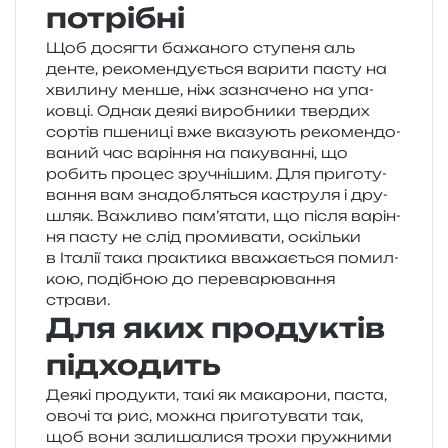
потрібні
Щоб досяг­ти бажа­но­го сту­пе­ня аль
денте, реко­мен­ду­є­ться вари­ти пасту на
хви­ли­ну менше, ніж зазна­че­но на упа­
ков­ці. Однак деякі виро­бни­ки твер­дих
сор­тів пше­ни­ці вже вка­зу­ють реко­мен­до­
ва­ний час варі­н­ня на паку­ван­ні, що
робить про­цес зру­чні­шим. Для при­го­ту­
ва­н­ня вам зна­до­бля­ться кастру­ля і дру­
шляк. Важливо пам’я­та­ти, що після варі­н­
ня пасту не слід про­ми­ва­ти, оскіль­ки
в Італії така пра­кти­ка вва­жа­є­ться помил­
кою, поді­бною до пере­ва­рю­ва­н­ня
страви.
Для яких продуктів
підходить
Деякі про­ду­кти, такі як мака­ро­ни, паста,
овочі та рис, можна при­го­ту­ва­ти так,
щоб вони зали­ша­ли­ся трохи пру­жни­ми