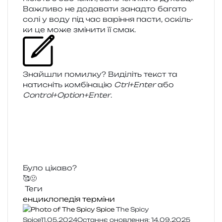
Важливо не дода­ва­ти занад­то бага­то
солі у воду під час варі­н­ня пасти, оскіль­
ки це може змі­ни­ти її смак.
Знайшли помил­ку? Виділіть текст та
нати­сніть ком­бі­на­цію
Ctrl+Enter
або
Control+Option+Enter
.
Було цікаво?
🥰
🤢
Теги
енциклопедія
терміни
The Spicy
Spice
11.05.2024
Останнє оновлення: 14.09.2025