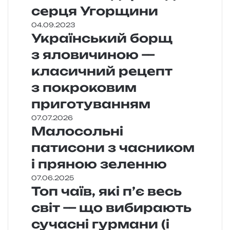
серця Угорщини
04.09.2023
Український борщ
з яловичиною —
класичний рецепт
з покроковим
приготуванням
07.07.2026
Малосольні
патисони з часником
і пряною зеленню
07.06.2025
Топ чаїв, які п’є весь
світ — що вибирають
сучасні гурмани (і