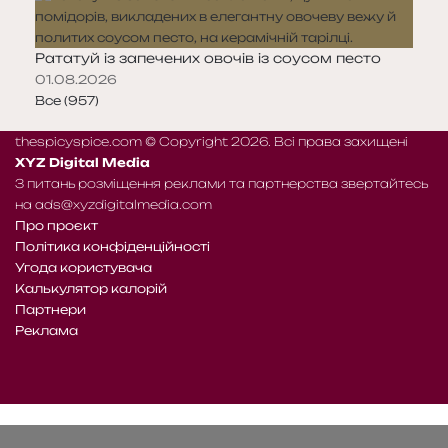
Рататуй із запечених овочів із соусом песто
01.08.2026
Все (957)
thespicyspice.com © Copyright 2026. Всі права захищені
XYZ Digital Media
З питань розміщення реклами та партнерства звертайтесь
на
ads@xyzdigitalmedia.com
Про проєкт
Політика конфіденційності
Угода користувача
Калькулятор калорій
Партнери
Реклама
Telegram
Patreon
RSS
Facebook
X
WhatsApp
Telegram
e-
Читайте
mail
нас