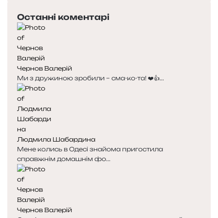
Останні коментарі
Чернов Валерій
Ми з дружиною зробили – сма-ко-та! ❤️👍...
Людмила Шабардина
Мене колись в Одесі знайома пригостила
справжнім домашнім фо...
Чернов Валерій