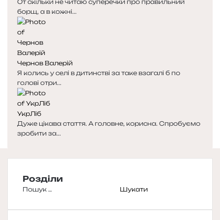
От скільки не читаю суперечки про правильний
борщ, а в кожні...
Чернов Валерій
Я колись у селі в дитинстві за таке взагалі б по
голові отри...
УкрЛіб
Дуже цікава стаття. А головне, корисна. Спробуємо
зробити за...
Розділи
Пошук: