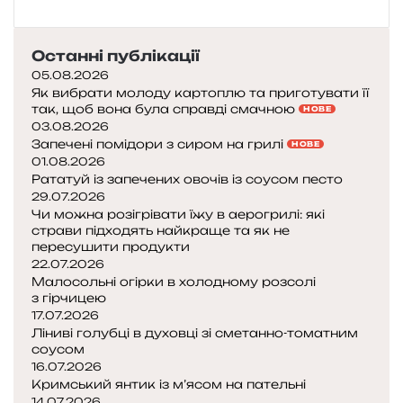
Останні публікації
05.08.2026
Як вибрати молоду картоплю та приготувати її
так, щоб вона була справді смачною
НОВЕ
03.08.2026
Запечені помідори з сиром на грилі
НОВЕ
01.08.2026
Рататуй із запечених овочів із соусом песто
29.07.2026
Чи можна розігрівати їжу в аерогрилі: які
страви підходять найкраще та як не
пересушити продукти
22.07.2026
Малосольні огірки в холодному розсолі
з гірчицею
17.07.2026
Ліниві голубці в духовці зі сметанно-томатним
соусом
16.07.2026
Кримський янтик із м’ясом на пательні
14.07.2026