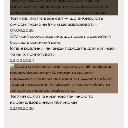
Топ чаїв, які п’є весь світ — що вибирають
сучасні гурмани (і чим це заварювати)
07.06.2025
Їстівні равлики: які види підходять для кулінарії
та як їх приготувати
29.09.2024
Теплий салат із курячою печінкою та
карамелізованими яблуками
22.08.2025
Попередня
сторінка
Наступна
сторінка