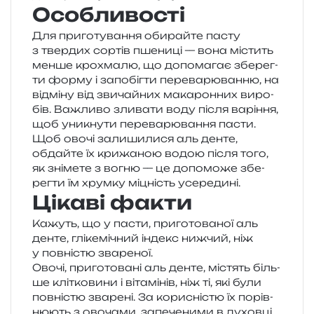
Особливості
Для при­го­ту­ва­н­ня оби­рай­те пасту
з твер­дих сор­тів пше­ни­ці — вона містить
менше кро­хма­лю, що допо­ма­гає збе­рег­
ти форму і запо­біг­ти пере­ва­рю­ван­ню, на
від­мі­ну від зви­чай­них мака­рон­них виро­
бів. Важливо зли­ва­ти воду після варі­н­ня,
щоб уни­кну­ти пере­ва­рю­ва­н­ня пасти.
Щоб овочі зали­ши­ли­ся аль денте,
обдай­те їх кри­жа­ною водою після того,
як зні­ме­те з вогню — це допо­мо­же збе­
рег­ти їм хрум­ку міцність усередині.
Цікаві факти
Кажуть, що у пасти, при­го­то­ва­ної аль
денте, глі­ке­мі­чний індекс ниж­чий, ніж
у пов­ні­стю звареної.
Овочі, при­го­то­ва­ні аль денте, містять біль­
ше клі­тко­ви­ни і віта­мі­нів, ніж ті, які були
пов­ні­стю зва­ре­ні. За кори­сні­стю їх порів­
ню­ють з ово­ча­ми, запе­че­ни­ми в духовці.