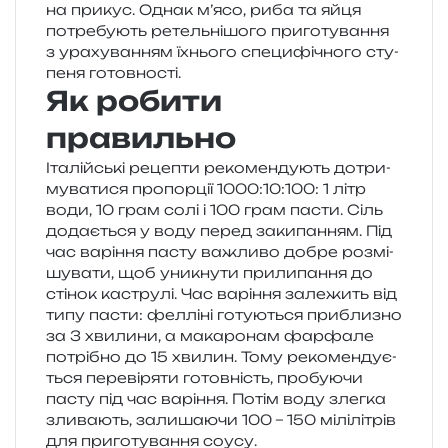
на при­кус. Однак м’ясо, риба та яйця
потре­бу­ють ретель­ні­шо­го при­го­ту­ва­н­ня
з ура­ху­ва­н­ням їхньо­го спе­ци­фі­чно­го сту­
пе­ня готовності.
Як робити
правильно
Італійські реце­пти реко­мен­ду­ють дотри­
му­ва­ти­ся про­пор­ції 1000:10:100: 1 літр
води, 10 грам солі і 100 грам пасти. Сіль
дода­є­ться у воду перед заки­па­н­ням. Під
час варі­н­ня пасту важли­во добре роз­мі­
шу­ва­ти, щоб уни­кну­ти при­ли­па­н­ня до
сті­нок кастру­лі. Час варі­н­ня зале­жить від
типу пасти: фел­лі­ні готу­ю­ться при­бли­зно
за 3 хви­ли­ни, а мака­ро­нам фар­фа­ле
потрі­бно до 15 хви­лин. Тому реко­мен­ду­є­
ться пере­ві­ря­ти готов­ність, про­бу­ю­чи
пасту під час варі­н­ня. Потім воду злег­ка
зли­ва­ють, зали­ша­ю­чи 100 – 150 мілі­лі­трів
для при­го­ту­ва­н­ня соусу.