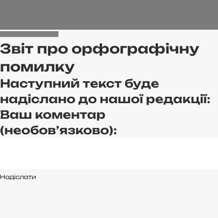
на
WE.UA
Звіт про орфографічну
помилку
Наступний текст буде
надіслано до нашої редакції:
Ваш коментар
(необов’язково):
Надіслати