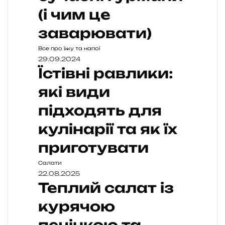
(і чим це
заварювати)
Все про їжу та напої
29.09.2024
Їстівні равлики:
які види
підходять для
кулінарії та як їх
приготувати
Салати
22.08.2025
Теплий салат із
курячою
печінкою та