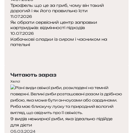
Трюфель: що це за гриб, чому він такий
дорогий і як його правильно їсти
11.07.2026
Як обрати сервісний центр заправки
картриджів: відмінності підходів
10.07.2026
Кабачкові оладки із сиром і часником на
пательні
Попередня
сторінка
Наступна
сторінка
Читають зараз
Хелсі
9 видів нежирної риби, яка ідеально підійде
для дієти
05.03.2024