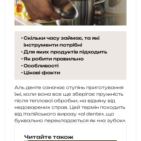
Скільки часу займає, та які
інструменти потрібні
Для яких продуктів підходить
Як робити правильно
Особливості
Цікаві факти
Аль денте озна­чає сту­пінь при­го­ту­ва­н­ня
їжі, коли вона все ще збе­рі­гає пру­жність
після тепло­вої оброб­ки, на від­мі­ну від
недо­ва­ре­них страв. Цей тер­мін похо­дить
від іта­лій­сько­го вира­зу «al dente», що
букваль­но пере­кла­да­є­ться як «на зубок».
Читайте також