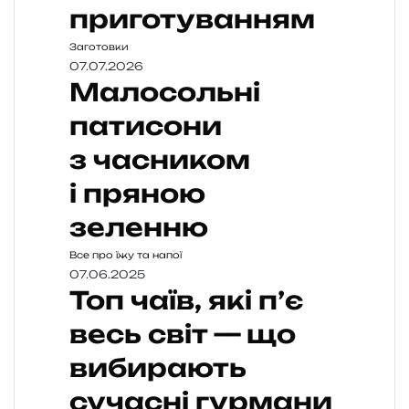
приготуванням
Заготовки
07.07.2026
Малосольні
патисони
з часником
і пряною
зеленню
Все про їжу та напої
07.06.2025
Топ чаїв, які п’є
весь світ — що
вибирають
сучасні гурмани