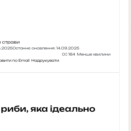
и
страви
4.2025
Останнє оновлення: 14.09.2025
0
184
Менше хвилини
авити по Email
Надрукувати
 риби, яка ідеально