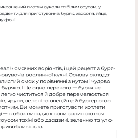
 без­ліч сма­чних варі­ан­тів, і цей рецепт з буря­
­ву­ва­чів рослин­ної кухні. Основу скла­да­
ли­стий смак у порів­нян­ні з нутом і чудо­во
ю буря­ка. Ще одна пере­ва­га — буряк не
 легко чисти­ться й добре пере­ме­лю­є­ться
в, крупи, зеле­ні та спе­цій цей бур­гер стає
­тним. Ви може­те при­го­ту­ва­ти котле­ти
ді — в обох випад­ках вони зали­ша­ю­ться
соусом тахі­ні або дза­дзи­кі, зелен­ню та улю­
е привабливішою.