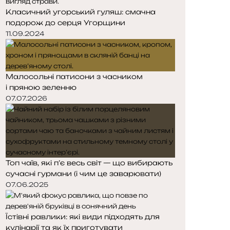
Класичний угорський гуляш: смачна
подорож до серця Угорщини
11.09.2024
Малосольні патисони з часником
і пряною зеленню
07.07.2026
Топ чаїв, які п’є весь світ — що вибирають
сучасні гурмани (і чим це заварювати)
07.06.2025
Їстівні равлики: які види підходять для
кулінарії та як їх приготувати