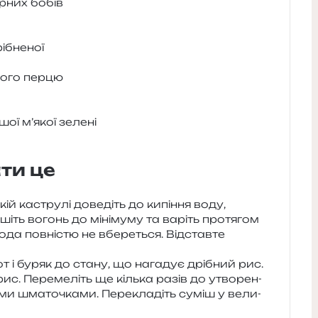
ор­них бобів
рібненої
но­го перцю
шої м’якої зелені
ти це
ій кастру­лі дове­діть до кипі­н­ня воду,
іть вогонь до міні­му­му та варіть про­тя­гом
ода пов­ні­стю не вбе­ре­ться. Відставте
от і буряк до стану, що нага­дує дрі­бний рис.
с. Перемеліть ще кіль­ка разів до утво­ре­н­
­ми шма­то­чка­ми. Перекладіть суміш у вели­