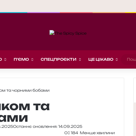
О
П’ЄМО
СПЕЦПРОЄКТИ
ЦЕ ЦІКАВО
ком та чорними бобами
яком та
бами
4.2025
Останнє оновлення: 14.09.2025
0
184
Менше хвилини