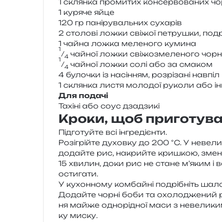
1 склян­ка про­ми­тих кон­сер­во­ва­них ч
1 куря­че яйце
120 гр пані­ру­валь­них сухарів
2 сто­ло­ві ложки сві­жої петру­шки, под
1 чайна ложка меле­но­го кумина
1
⁄
чай­ної ложки сві­жо­зме­ле­но­го чор­
4
1
⁄
чай­ної ложки солі або за смаком
4
4 було­чки із насі­н­ням, роз­рі­за­ні навпіл
1 склян­ка листя моло­дої руко­ли або ін
Для пода­чі
Тахіні або соус дзадзикі
Кроки, щоб приготува
Підготуйте всі інгредієнти.
Розігрійте духов­ку до 200 °C. У неве­ли­к
додай­те рис, накрий­те кри­шкою, змен­ш
15 хви­лин, доки рис не стане м’яким і в
остигати.
У кухон­но­му ком­бай­ні подрі­бніть шал
Додайте чорні боби та охо­ло­дже­ний ри
ня майже одно­рі­дної маси з неве­ли­ки
ку миску.