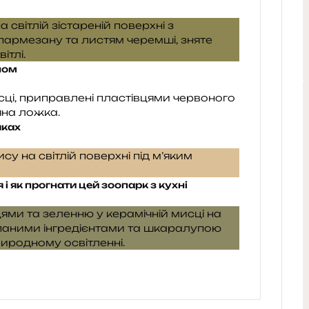
ном
чках
і як прогнати цей зоопарк з кухні