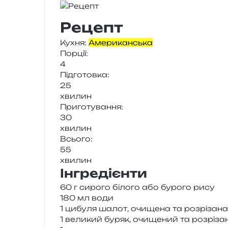
Рецепт
Кухня:
Американська
Порції:
4
Підготовка:
25
хви­лин
Приготування:
30
хви­лин
Всього:
55
хви­лин
Інгредієнти
60 г сиро­го біло­го або буро­го рису
180 мл води
1 цибу­ля шалот, очи­ще­на та роз­рі­за­
1 вели­кий буряк, очи­ще­ний та роз­рі­з