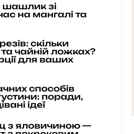
 шашлик зі
час на мангалі та
резів: скільки
й та чайній ложках?
рції для ваших
ачних способів
устини: поради,
вані ідеї
щ з яловичиною —
т з покроковим