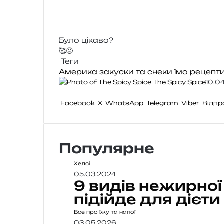
Було цікаво?
🥰
🤢
Теги
Америка
закуски та снеки
їмо
рецепт
The Spicy Spice
10.0
Facebook
X
WhatsApp
Telegram
Viber
Відпр
Популярне
Хелсі
05.03.2024
9 видів нежирної
підійде для дієти
Все про їжу та напої
03.05.2026