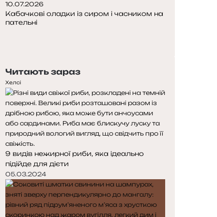
10.07.2026
Кабачкові оладки із сиром і часником на
пательні
Попередня
сторінка
Наступна
сторінка
Читають зараз
Хелсі
9 видів нежирної риби, яка ідеально
підійде для дієти
05.03.2024