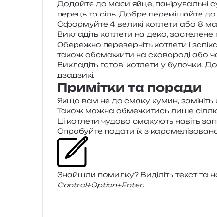
Додайте до маси яйце, пані­ру­валь­ні су
перець та сіль. Добре пере­мі­шай­те до
Сформуйте 4 вели­кі котле­ти або 8 м
Викладіть котле­ти на деко, засте­ле­не пе
Обережно пере­вер­ніть котле­ти і запі­к
також обсма­жи­ти на ско­во­ро­ді або ча
Викладіть гото­ві котле­ти у було­чки. Д
дзадзикі.
Примітки та поради
Якщо вам не до смаку кумин, замі­ніть 
Також можна обме­жи­тись лише сіллю, 
Ці котле­ти чудо­во сма­ку­ють навіть за
Спробуйте пода­ти їх з кара­ме­лі­зо­ва
Знайшли помил­ку? Виділіть текст та нат
Control+Option+Enter
.