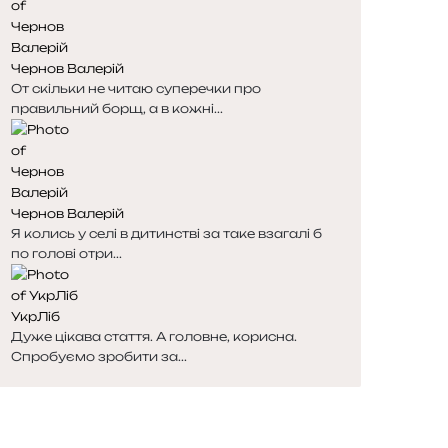
Чернов Валерій
От скільки не читаю суперечки про
правильний борщ, а в кожні...
Чернов Валерій
Я колись у селі в дитинстві за таке взагалі б
по голові отри...
УкрЛіб
Дуже цікава стаття. А головне, корисна.
Спробуємо зробити за...