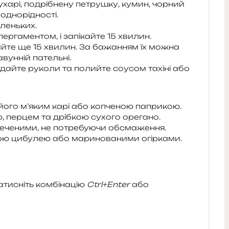
ха­рі, подрі­бне­ну петру­шку, кумин, чор­ний
 однорідності.
аленьких.
р­га­мен­том, і запі­кай­те 15 хвилин.
ай­те ще 15 хви­лин. За бажа­н­ням їх можна
вун­ній пательні.
одайте руко­ли та полий­те соусом тахі­ні або
його м’яким карі або копче­ною папри­кою.
пер­цем та дріб­кою сухо­го орегано.
пе­че­ни­ми, не потре­бу­ю­чи обсмаження.
­ною цибу­лею або мари­но­ва­ни­ми огірками.
и­сніть ком­бі­на­цію
Ctrl+Enter
або