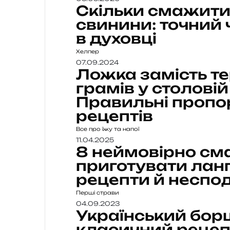
Скільки смажити
свинини: точний 
в духовці
Хелпер
07.09.2024
Ложка замість те
грамів у столові
Правильні пропо
рецептів
Все про їжу та напої
11.04.2025
8 неймовірно см
приготувати ланг
рецепти й несподі
Перші страви
04.09.2023
Український бор
класичний рецеп