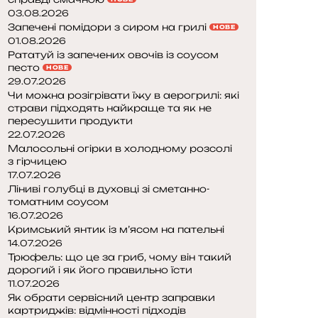
03.08.2026
Запечені помідори з сиром на грилі
НОВЕ
01.08.2026
Рататуй із запечених овочів із соусом
песто
НОВЕ
29.07.2026
Чи можна розігрівати їжу в аерогрилі: які
страви підходять найкраще та як не
пересушити продукти
22.07.2026
Малосольні огірки в холодному розсолі
з гірчицею
17.07.2026
Ліниві голубці в духовці зі сметанно-
томатним соусом
16.07.2026
Кримський янтик із м’ясом на пательні
14.07.2026
Трюфель: що це за гриб, чому він такий
дорогий і як його правильно їсти
11.07.2026
Як обрати сервісний центр заправки
картриджів: відмінності підходів