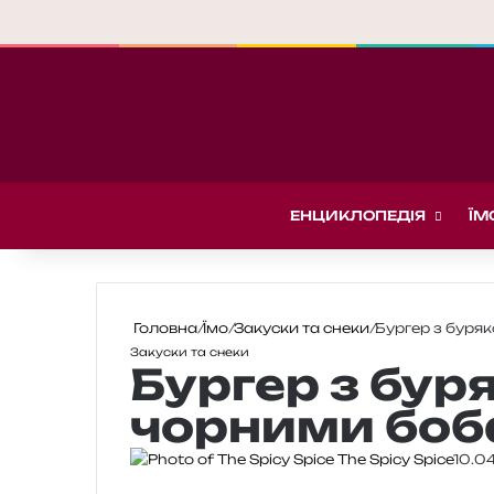
ЕНЦИКЛОПЕДІЯ
ЇМ
Головна
/
Їмо
/
Закуски та снеки
/
Бургер з буря
Закуски та снеки
Бургер з бур
чорними бо
The Spicy Spice
10.0