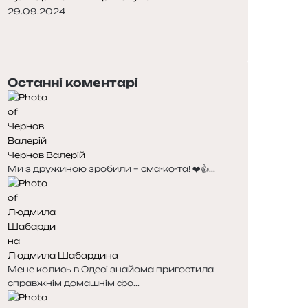
29.09.2024
Попередня
сторінка
Наступна
сторінка
Останні коментарі
Чернов Валерій
Ми з дружиною зробили – сма-ко-та! ❤️👍...
Людмила Шабардина
Мене колись в Одесі знайома пригостила
справжнім домашнім фо...