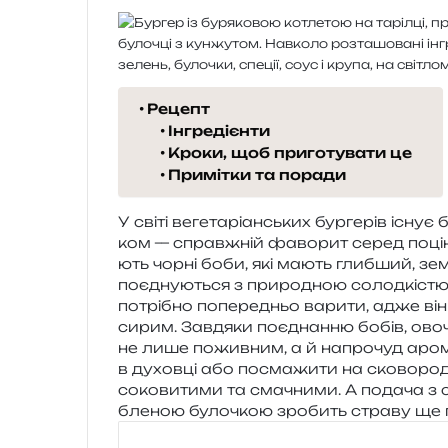
Рецепт
Інгредієнти
Кроки, щоб приготувати це
Примітки та поради
У світі веге­та­рі­ан­ських бур­ге­рів існує
ком — справ­жній фаво­рит серед поці­но
ють чорні боби, які мають глиб­ший, зем­
поєд­ну­ю­ться з при­ро­дною солод­кі­ст
потрі­бно попе­ре­дньо вари­ти, адже він
сирим. Завдяки поєд­нан­ню бобів, ово­чі
не лише пожив­ним, а й напро­чуд аро­ма
в духов­ці або посма­жи­ти на ско­во­ро­
соко­ви­ти­ми та сма­чни­ми. А пода­ча з 
бле­ною було­чкою зро­бить стра­ву щ