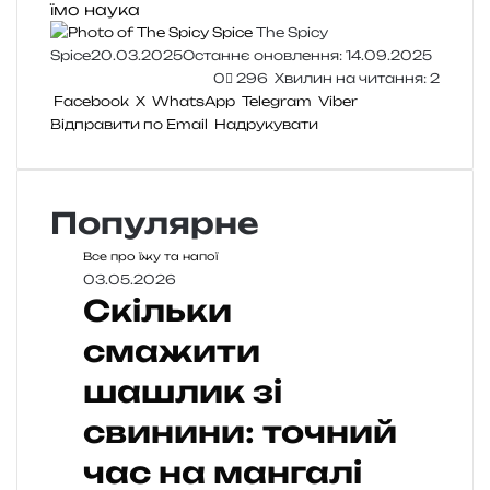
їмо
наука
The Spicy
Spice
20.03.2025
Останнє оновлення: 14.09.2025
0
296
Хвилин на читання: 2
Facebook
X
WhatsApp
Telegram
Viber
Відправити по Email
Надрукувати
Популярне
Все про їжу та напої
03.05.2026
Скільки
смажити
шашлик зі
свинини: точний
час на мангалі