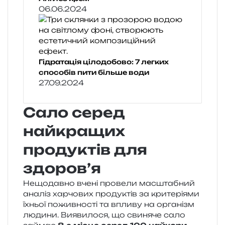
06.06.2024
Гідратація цілодобово: 7 легких
способів пити більше води
27.09.2024
Сало серед
найкращих
продуктів для
здоров’я
Нещодавно вчені про­ве­ли мас­шта­бний
ана­ліз хар­чо­вих про­ду­ктів за кри­те­рі­я­ми
їхньої пожив­но­сті та впли­ву на орга­нізм
люди­ни. Виявилося, що сви­ня­че сало