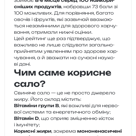
займає
8‑е місце серед 100 най­ко­ри­
сні­ших про­ду­ктів
, набрав­ши 73 бали зі
100 можли­вих. Для порів­ня­н­ня, бага­то
ово­чів і фру­ктів, які зазви­чай вва­жа­ю­
ться неза­мін­ни­ми для здо­ро­во­го хар­чу­
ва­н­ня, отри­ма­ли нижчі оцінки.
Цей рей­тинг ще раз під­твер­джує, що
важли­во не лише слі­ду­ва­ти загаль­но­
прийня­тим уяв­ле­н­ням про здо­ро­ве хар­
чу­ва­н­ня, а й зва­жа­ти на суча­сні нау­ко­
ві дані.
Чим саме корисне
сало?
Свиняче сало — це не про­сто дже­ре­ло
жиру. Його склад містить:
Вітаміни групи B
, які важли­ві для нер­во­
вої систе­ми та енер­ге­ти­чно­го обміну;
Вітамін D
, що спри­яє змі­цнен­ню кісток
і імунітету;
Корисні жири
, зокре­ма
моно­не­на­си­че­ні