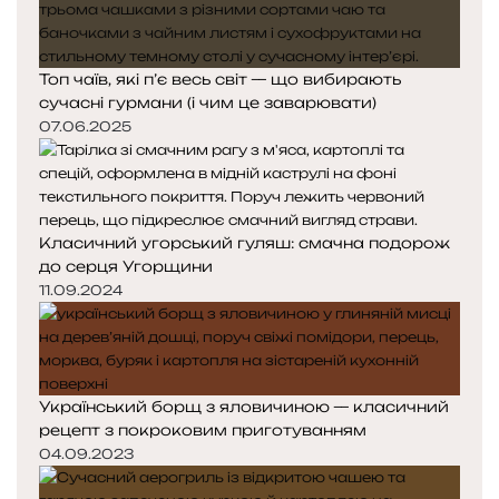
Топ чаїв, які п’є весь світ — що вибирають
сучасні гурмани (і чим це заварювати)
07.06.2025
Класичний угорський гуляш: смачна подорож
до серця Угорщини
11.09.2024
Український борщ з яловичиною — класичний
рецепт з покроковим приготуванням
04.09.2023