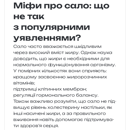
Міфи про сало: що
не так
з популярними
уявленнями?
Сало часто вва­жа­є­ться шкі­дли­вим
через висо­кий вміст жиру. Однак наука
дово­дить, що жири є необ­хі­дни­ми для
нор­маль­но­го фун­кціо­ну­ва­н­ня орга­ні­зму.
У помір­них кіль­ко­стях вони сприяють:
кра­що­му засво­єн­ню жиро­роз­чин­них
вітамінів;
під­трим­ці клі­тин­них мембран;
регу­ля­ції гор­мо­наль­но­го балансу.
Також важли­во розу­мі­ти, що сало не під­
ви­щує рівень холе­сте­ри­ну настіль­ки, як
інші наси­че­ні жири, а за пра­виль­но­го
вжи­ва­н­ня навіть допо­ма­гає під­три­му­ва­
ти здо­ро­в’я серця.