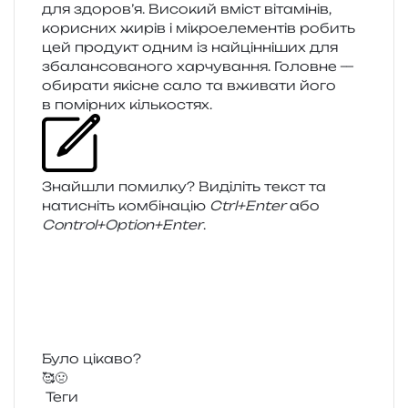
для здоров’я. Високий вміст віта­мі­нів,
кори­сних жирів і мікро­еле­мен­тів робить
цей про­дукт одним із най­цін­ні­ших для
зба­лан­со­ва­но­го хар­чу­ва­н­ня. Головне —
оби­ра­ти які­сне сало та вжи­ва­ти його
в помір­них кількостях.
Знайшли помил­ку? Виділіть текст та
нати­сніть ком­бі­на­цію
Ctrl+Enter
або
Control+Option+Enter
.
Було цікаво?
🥰
🤢
Теги