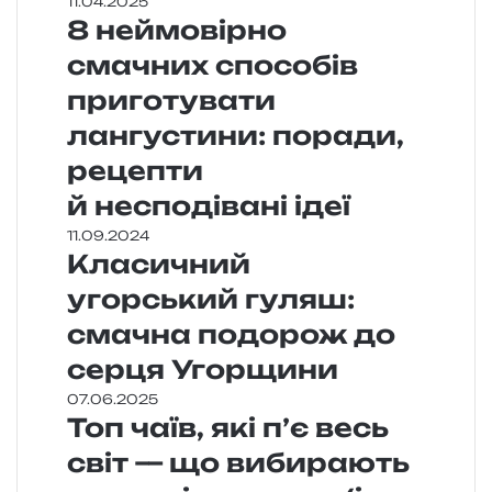
11.04.2025
8 неймовірно
смачних способів
приготувати
лангустини: поради,
рецепти
й несподівані ідеї
11.09.2024
Класичний
угорський гуляш:
смачна подорож до
серця Угорщини
07.06.2025
Топ чаїв, які п’є весь
світ — що вибирають