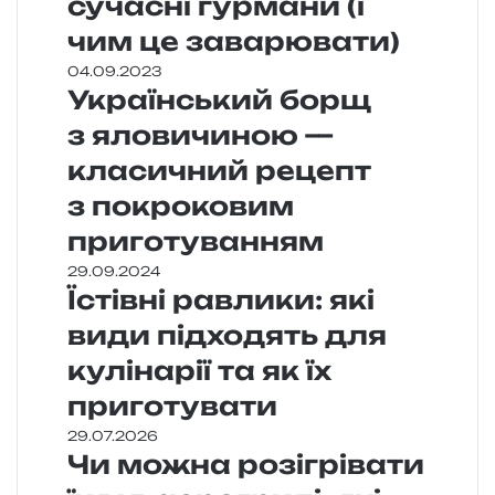
сучасні гурмани (і
чим це заварювати)
04.09.2023
Український борщ
з яловичиною —
класичний рецепт
з покроковим
приготуванням
29.09.2024
Їстівні равлики: які
види підходять для
кулінарії та як їх
приготувати
29.07.2026
Чи можна розігрівати