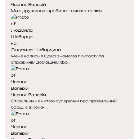
Чернов Валерій
Ми з дружиною зробили – сма-ко-та! ❤️👍...
Людмила Шабардина
Мене колись в Одесі знайома пригостила
справжнім домашнім фо...
Чернов Валерій
От скільки не читаю суперечки про правильний
борщ, а в кожні...