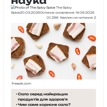
наука
The Spicy
Spice
20.03.2025
Останнє оновлення: 14.09.2025
0
296
Хвилин на читання: 2
freepik.com
Сало серед найкращих
продуктів для здоров’я
Чим саме корисне сало?