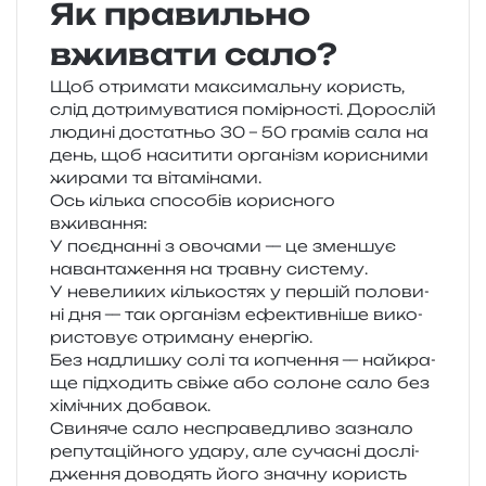
Як правильно
вживати сало?
Щоб отри­ма­ти макси­маль­ну користь,
слід дотри­му­ва­ти­ся помір­но­сті. Дорослій
люди­ні доста­тньо 30 – 50 гра­мів сала на
день, щоб наси­ти­ти орга­нізм кори­сни­ми
жира­ми та вітамінами.
Ось кіль­ка спосо­бів кори­сно­го
вживання:
У поєд­нан­ні з ово­ча­ми — це змен­шує
наван­та­же­н­ня на трав­ну систему.
У неве­ли­ких кіль­ко­стях у пер­шій поло­ви­
ні дня — так орга­нізм ефе­ктив­ні­ше вико­
ри­сто­вує отри­ма­ну енергію.
Без надли­шку солі та копче­н­ня — най­кра­
ще під­хо­дить свіже або соло­не сало без
хімі­чних добавок.
Свиняче сало неспра­ве­дли­во зазна­ло
репу­та­цій­но­го удару, але суча­сні дослі­
дже­н­ня дово­дять його зна­чну користь