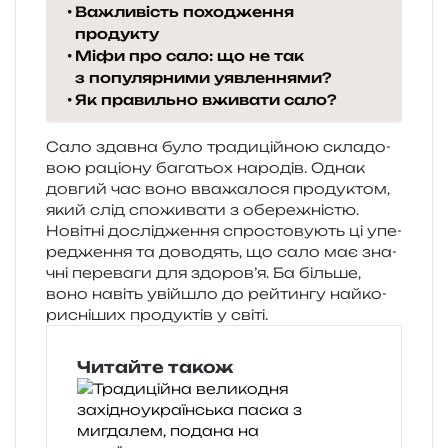
Важливість походження
продукту
Міфи про сало: що не так
з популярними уявленнями?
Як правильно вживати сало?
Сало здав­на було тра­ди­цій­ною скла­до­
вою раціо­ну бага­тьох наро­дів. Однак
дов­гий час воно вва­жа­ло­ся про­ду­ктом,
який слід спо­жи­ва­ти з обе­ре­жні­стю.
Новітні дослі­дже­н­ня спро­сто­ву­ють ці упе­
ре­дже­н­ня та дово­дять, що сало має зна­
чні пере­ва­ги для здоров’я. Ба біль­ше,
воно навіть уві­йшло до рей­тин­гу най­ко­
ри­сні­ших про­ду­ктів у світі.
Читайте також