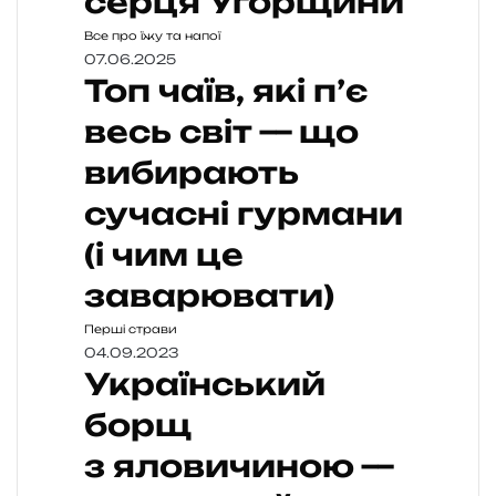
серця Угорщини
Все про їжу та напої
07.06.2025
Топ чаїв, які п’є
весь світ — що
вибирають
сучасні гурмани
(і чим це
заварювати)
Перші страви
04.09.2023
Український
борщ
з яловичиною —