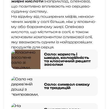
жирні кисло­ти
(напри­клад, оле­ї­но­ва),
що пози­тив­но впли­ва­ють на сер­це­во-
судин­ну систему.
На від­мі­ну від поши­ре­них міфів, нена­си­
че­них жирів у салі біль­ше, ніж у яло­ви­чо­
му або бара­ня­чо­му жирі. Олеїнова
кисло­та, що місти­ться в салі, є також
клю­чо­вим ком­по­нен­том олив­ко­вої олії,
яку вва­жа­ють одним із най­здо­ро­ві­ших
про­ду­ктів для серця.
Сало: користь і
шкода, калорійність
та класичний рецепт
засолки
Сало: символ смаку
та традицій