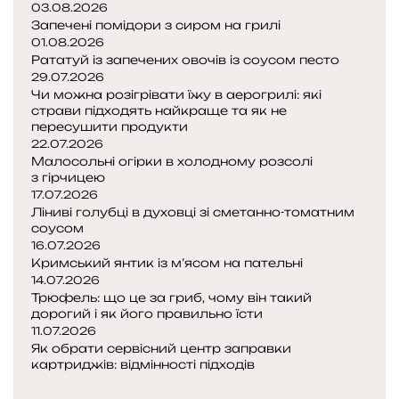
03.08.2026
Запечені помідори з сиром на грилі
01.08.2026
Рататуй із запечених овочів із соусом песто
29.07.2026
Чи можна розігрівати їжу в аерогрилі: які
страви підходять найкраще та як не
пересушити продукти
22.07.2026
Малосольні огірки в холодному розсолі
з гірчицею
17.07.2026
Ліниві голубці в духовці зі сметанно-томатним
соусом
16.07.2026
Кримський янтик із м’ясом на пательні
14.07.2026
Трюфель: що це за гриб, чому він такий
дорогий і як його правильно їсти
11.07.2026
Як обрати сервісний центр заправки
картриджів: відмінності підходів
Попередня