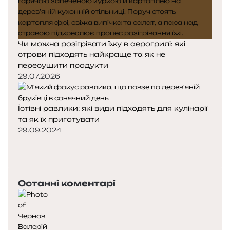
Чи можна розігрівати їжу в аерогрилі: які
страви підходять найкраще та як не
пересушити продукти
29.07.2026
Їстівні равлики: які види підходять для кулінарії
та як їх приготувати
29.09.2024
Попередня
сторінка
Наступна
сторінка
Останні коментарі