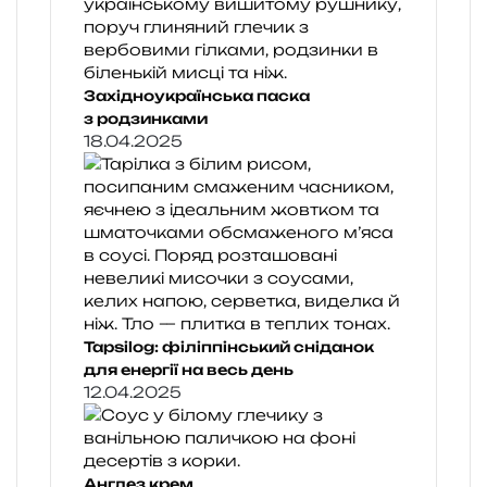
Західноукраїнська паска
з родзинками
18.04.2025
Tapsilog: філіппінський сніданок
для енергії на весь день
12.04.2025
Англез крем