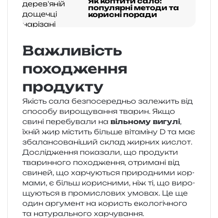
Як коптити сало:
популярні методи та
корисні поради
Важливість
походження
продукту
Якість сала без­по­се­ре­дньо зале­жить від
спосо­бу виро­щу­ва­н­ня тва­рин. Якщо
свині пере­бу­ва­ли на
віль­но­му вигу­лі
,
їхній жир містить біль­ше віта­мі­ну D та має
зба­лан­со­ва­ні­ший склад жир­них кислот.
Дослідження пока­за­ли, що про­ду­кти
тва­рин­но­го похо­дже­н­ня, отри­ма­ні від
сви­ней, що хар­чу­ю­ться при­ро­дни­ми кор­
ма­ми, є більш кори­сни­ми, ніж ті, що виро­
щу­ю­ться в про­ми­сло­вих умо­вах. Це ще
один аргу­мент на користь еко­ло­гі­чно­го
та нату­раль­но­го харчування.