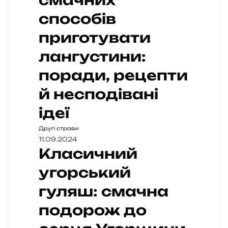
смачних
способів
приготувати
лангустини:
поради, рецепти
й несподівані
ідеї
Другі страви
11.09.2024
Класичний
угорський
гуляш: смачна
подорож до