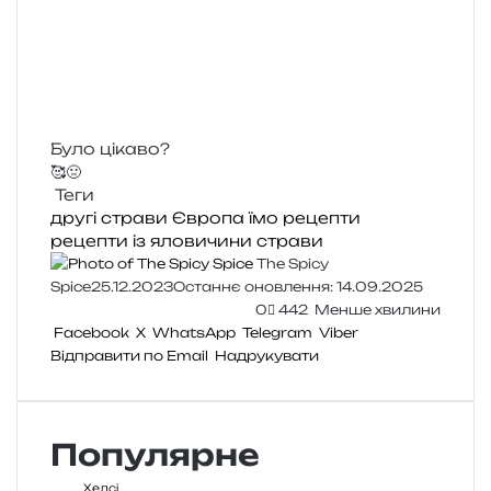
Було цікаво?
🥰
🤢
Теги
другі страви
Європа
їмо
рецепти
рецепти із яловичини
страви
The Spicy
Spice
25.12.2023
Останнє оновлення: 14.09.2025
0
442
Менше хвилини
Facebook
X
WhatsApp
Telegram
Viber
Відправити по Email
Надрукувати
Популярне
Хелсі