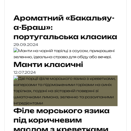
Ароматний «Бакальяу-
а-Браш»:
португальська класика
29.09.2024
Манти класичні
12.07.2024
Філе морського язика
під коричневим
маслом з креветками