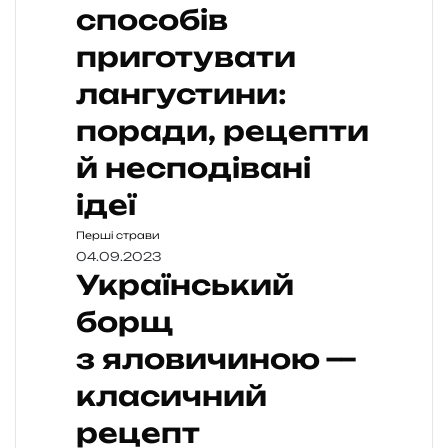
способів
приготувати
лангустини:
поради, рецепти
й несподівані
ідеї
Перші страви
04.09.2023
Український
борщ
з яловичиною —
класичний
рецепт