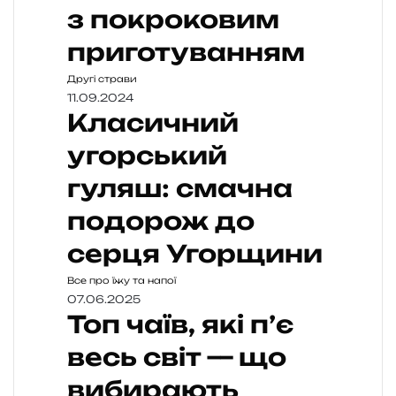
з покроковим
приготуванням
Другі страви
11.09.2024
Класичний
угорський
гуляш: смачна
подорож до
серця Угорщини
Все про їжу та напої
07.06.2025
Топ чаїв, які п’є
весь світ — що
вибирають