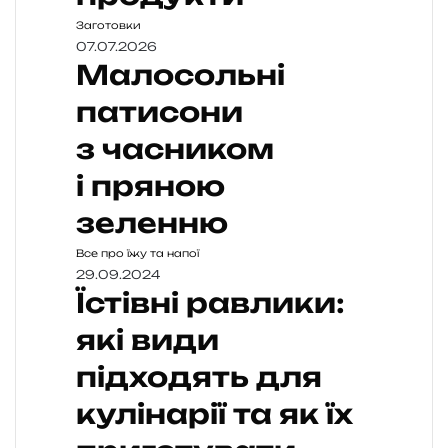
Заготовки
07.07.2026
Малосольні
патисони
з часником
і пряною
зеленню
Все про їжу та напої
29.09.2024
Їстівні равлики:
які види
підходять для
кулінарії та як їх