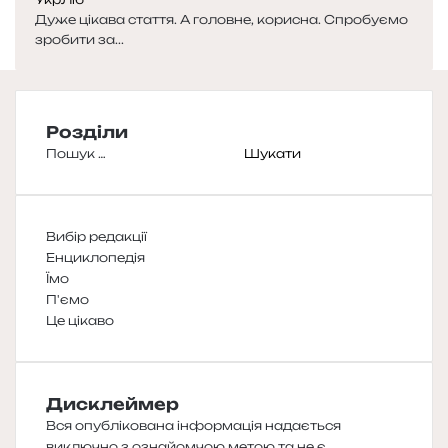
Дуже цікава стаття. А головне, корисна. Спробуємо
зробити за...
Розділи
Пошук:
Вибір редакції
Енциклопедія
Їмо
П'ємо
Це цікаво
Дисклеймер
Вся опублікована інформація надається
виключно з ознайомчою метою та не є