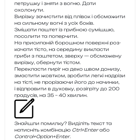
петру­шку і зняти з вогню. Дати
охолонути.
Вирізку зачи­сти­ти від плі­вок і обсма­жи­ти
на силь­но­му вогні з усіх боків.
Змішати паштет із гри­бною суміш­шю,
посо­ли­ти та поперчити.
На при­си­па­ній боро­шном поверх­ні роз­
ка­ча­ти тісто, на сере­ди­ну викла­сти
гриби з паште­том, звер­ху — обсма­же­ну
виріз­ку, обер­ну­ти тістом.
Перекласти пиріг на деко швом дони­зу,
зма­сти­ти жов­тком, зро­би­ти легкі надрі­зи
на тісті, не про­рі­за­ю­чи його до начин­ки,
і від­пра­ви­ти в духов­ку, розі­грі­ту до 200
гра­ду­сів, на 35 – 40 хвилин.
Знайшли помил­ку? Виділіть текст та
нати­сніть ком­бі­на­цію
Ctrl+Enter
або
Control+Option+Enter
.