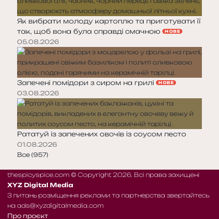
Як вибрати молоду картоплю та приготувати її
так, щоб вона була справді смачною
НОВЕ
05.08.2026
Запечені помідори з сиром на грилі
НОВЕ
03.08.2026
Рататуй із запечених овочів із соусом песто
01.08.2026
Все (957)
thespicyspice.com © Copyright 2026. Всі права захищені
XYZ Digital Media
З питань розміщення реклами та партнерства звертайтесь
на
ads@xyzdigitalmedia.com
Про проєкт