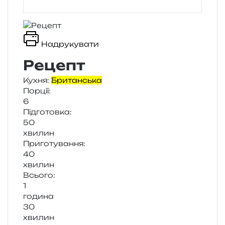
Надрукувати
Рецепт
Кухня:
Британська
Порції:
6
Підготовка:
50
хви­лин
Приготування:
40
хви­лин
Всього:
1
годи­на
30
хви­лин