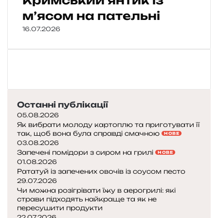
Кримський янтик із
м’ясом на пательні
16.07.2026
Останні публікації
05.08.2026
Як вибрати молоду картоплю та приготувати її
так, щоб вона була справді смачною
НОВЕ
03.08.2026
Запечені помідори з сиром на грилі
НОВЕ
01.08.2026
Рататуй із запечених овочів із соусом песто
29.07.2026
Чи можна розігрівати їжу в аерогрилі: які
страви підходять найкраще та як не
пересушити продукти
22.07.2026