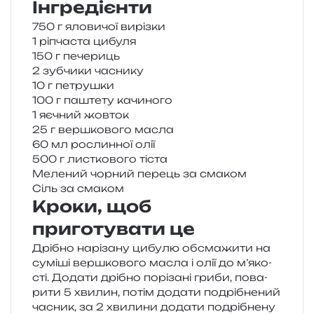
Інгредієнти
750 г яло­ви­чої вирізки
1 ріпча­ста цибуля
150 г печериць
2 зуб­чи­ки часнику
10 г петрушки
100 г паште­ту качиного
1 яєчний жовток
25 г вер­шко­во­го масла
60 мл рослин­ної олії
500 г лис­тко­во­го тіста
Мелений чор­ний перець за смаком
Сіль за смаком
Кроки, щоб
приготувати це
Дрібно нарі­за­ну цибу­лю обсма­жи­ти на
сумі­ші вер­шко­во­го масла і олії до м’я­ко­
сті. Додати дрі­бно порі­за­ні гриби, пова­
ри­ти 5 хви­лин, потім дода­ти подрі­бне­ний
часник, за 2 хви­ли­ни дода­ти подрі­бне­ну