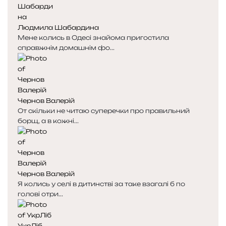
Людмила Шабардина
Мене колись в Одесі знайома пригостила
справжнім домашнім фо...
Чернов Валерій
От скільки не читаю суперечки про правильний
борщ, а в кожні...
Чернов Валерій
Я колись у селі в дитинстві за таке взагалі б по
голові отри...
УкрЛіб