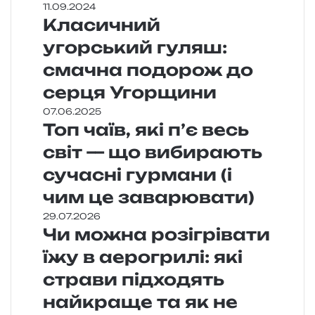
11.09.2024
Класичний
угорський гуляш:
смачна подорож до
серця Угорщини
07.06.2025
Топ чаїв, які п’є весь
світ — що вибирають
сучасні гурмани (і
чим це заварювати)
29.07.2026
Чи можна розігрівати
їжу в аерогрилі: які
страви підходять
найкраще та як не