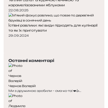
Теплий салат із курячою печінкою та
карамелізованими яблуками
22.08.2025
Їстівні равлики: які види підходять для кулінарії
та як їх приготувати
29.09.2024
Попередня
сторінка
Наступна
сторінка
Останні коментарі
Чернов Валерій
Ми з дружиною зробили – сма-ко-та! ❤️👍...