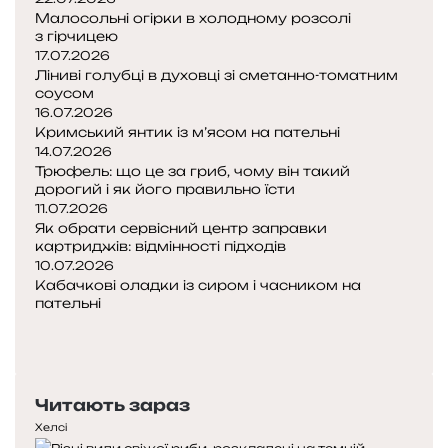
Малосольні огірки в холодному розсолі
з гірчицею
17.07.2026
Ліниві голубці в духовці зі сметанно-томатним
соусом
16.07.2026
Кримський янтик із м’ясом на пательні
14.07.2026
Трюфель: що це за гриб, чому він такий
дорогий і як його правильно їсти
11.07.2026
Як обрати сервісний центр заправки
картриджів: відмінності підходів
10.07.2026
Кабачкові оладки із сиром і часником на
пательні
Попередня
сторінка
Наступна
сторінка
Читають зараз
Хелсі