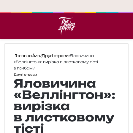
Меню
П
Головна
/
Їмо
/
Другі страви
/
Яловичина
«Веллінгтон»: вирізка в листковому тісті
з грибами
Другі страви
Яловичина
«Веллінгтон»:
вирізка
в листковому
тісті