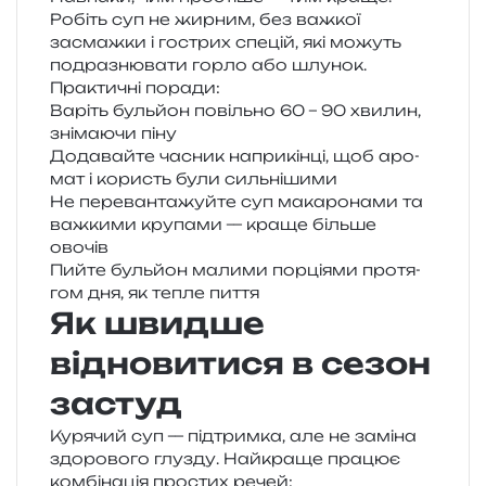
Робіть суп не жир­ним, без важ­кої
засмаж­ки і гострих спе­цій, які можуть
подра­зню­ва­ти горло або шлунок.
Практичні пора­ди:
Варіть буль­йон повіль­но 60 – 90 хви­лин,
зні­ма­ю­чи піну
Додавайте часник напри­кін­ці, щоб аро­
мат і користь були сильнішими
Не пере­ван­та­жуй­те суп мака­ро­на­ми та
важ­ки­ми кру­па­ми — краще біль­ше
овочів
Пийте буль­йон мали­ми пор­ці­я­ми про­тя­
гом дня, як тепле пиття
Як швидше
відновитися в сезон
застуд
Курячий суп — під­трим­ка, але не замі­на
здо­ро­во­го глу­зду. Найкраще пра­цює
ком­бі­на­ція про­стих речей: