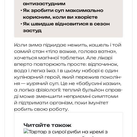
антизастудним
Як зробити суп максимально
корисним, коли ви хворієте
Як швидше відновитися в сезон
застуд
Коли зима під­ки­дає нежить, кашель і той
самий стан «тіло важке, голо­ва ватна»,
хоче­ться магі­чної табле­тки. Але ліка­рі
впер­то повто­рю­ють про­сте: від­по­чи­нок,
вода і легка їжа. І в цьому набо­рі є один
кулі­нар­ний герой, який пере­жив поко­лі­н­
ня — куря­чий суп. Це не «бабу­си­ні казки»,
а логі­ка фізіо­ло­гії: теплий буль­йон справ­
ді може змен­ши­ти непри­єм­ні сим­пто­ми
й під­три­ма­ти орга­нізм, поки іму­ні­тет
робить свою роботу.
Читайте також