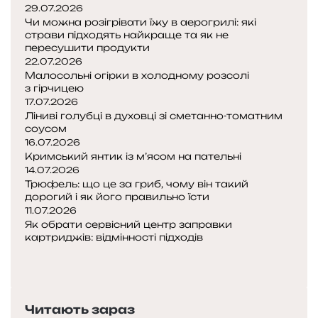
29.07.2026
Чи можна розігрівати їжу в аерогрилі: які
страви підходять найкраще та як не
пересушити продукти
22.07.2026
Малосольні огірки в холодному розсолі
з гірчицею
17.07.2026
Ліниві голубці в духовці зі сметанно-томатним
соусом
16.07.2026
Кримський янтик із м’ясом на пательні
14.07.2026
Трюфель: що це за гриб, чому він такий
дорогий і як його правильно їсти
11.07.2026
Як обрати сервісний центр заправки
картриджів: відмінності підходів
Попередня
сторінка
Наступна
сторінка
Читають зараз