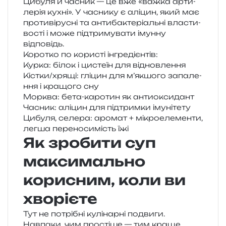
Цибуля й часник — це вже «важка арти­
ле­рія кухні». У часни­ку є алі­цин, який має
про­ти­ві­ру­сні та анти­ба­кте­рі­аль­ні вла­сти­
во­сті і може під­три­му­ва­ти імун­ну
відповідь.
Коротко по кори­сті інгредієнтів:
Курка: білок і цисте­їн для відновлення
Кістки/​хрящі: глі­цин для м’якшого запа­ле­
н­ня і кра­що­го сну
Морква: бета-каро­тин як антиоксидант
Часник: алі­цин для під­трим­ки імунітету
Цибуля, селе­ра: аро­мат + мікро­еле­мен­ти,
легша пере­но­си­мість їжі
Як зробити суп
максимально
корисним, коли ви
хворієте
Тут не потрі­бні кулі­нар­ні подви­ги.
Навпаки, чим про­сті­ше — тим краще.