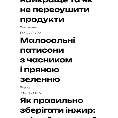
не пересушити
продукти
Заготовки
07.07.2026
Малосольні
патисони
з часником
і пряною
зеленню
Хау ту
19.03.2025
Як правильно
зберігати інжир: