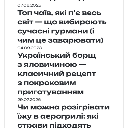
07.06.2025
Топ чаїв, які п’є весь
світ — що вибирають
сучасні гурмани (і
чим це заварювати)
04.09.2023
Український борщ
з яловичиною —
класичний рецепт
з покроковим
приготуванням
29.07.2026
Чи можна розігрівати
їжу в аерогрилі: які
страви підходять