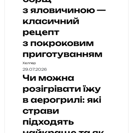
з яловичиною —
класичний
рецепт
з покроковим
приготуванням
Хелпер
29.07.2026
Чи можна
розігрівати їжу
в аерогрилі: які
страви
підходять
найкраще та як