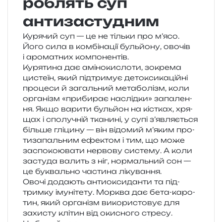
роблять суп
антизастудним
Курячий суп — це не тіль­ки про м’ясо.
Його сила в ком­бі­на­ції буль­йо­ну, ово­чів
і аро­ма­тних компонентів.
Курятина дає амі­но­ки­сло­ти, зокре­ма
цисте­їн, який під­три­мує дето­кси­ка­цій­ні
про­це­си й загаль­ний мета­бо­лізм, коли
орга­нізм «при­би­рає наслід­ки» запа­ле­н­
ня. Якщо вари­ти буль­йон на кіс­тках, хря­
щах і спо­лу­чній тка­ни­ні, у супі з’являється
біль­ше глі­ци­ну — він відо­мий м’яким про­
ти­за­паль­ним ефе­ктом і тим, що може
заспо­ко­ю­ва­ти нер­во­ву систе­му. А коли
засту­да валить з ніг, нор­маль­ний сон —
це букваль­но части­на лікування.
Овочі дода­ють анти­о­кси­дан­ти та під­
трим­ку іму­ні­те­ту. Морква дає бета-каро­
тин, який орга­нізм вико­ри­сто­вує для
захи­сту клі­тин від оки­сно­го стре­су.