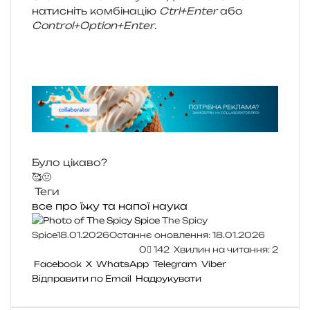
нати­сніть ком­бі­на­цію
Ctrl+Enter
або
Control+Option+Enter
.
Було цікаво?
🥰
🤢
Теги
все про їжу та напої
наука
The Spicy
Spice
18.01.2026
Останнє оновлення: 18.01.2026
0
142
Хвилин на читання: 2
Facebook
X
WhatsApp
Telegram
Viber
Відправити по Email
Надрукувати