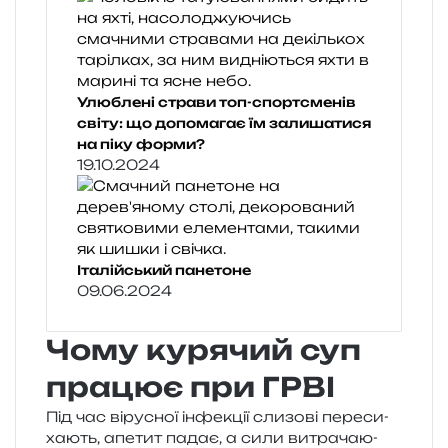
Улюблені страви топ-спортсменів
світу: що допомагає їм залишатися
на піку форми?
19.10.2024
Італійський панетоне
09.06.2024
Чому курячий суп
працює при ГРВІ
Під час віру­сної інфе­кції сли­зо­ві пере­си­
ха­ють, апе­тит падає, а сили витра­ча­ю­