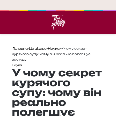
Меню
П
Головна
/
Це цікаво
/
Наука
/
У чому секрет
курячого супу: чому він реально полегшує
застуду
Наука
У чому секрет
курячого
супу: чому він
реально
полегшує