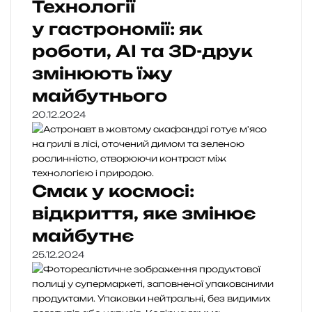
Технології
у гастрономії: як
роботи, AI та 3D-друк
змінюють їжу
майбутнього
20.12.2024
Смак у космосі:
відкриття, яке змінює
майбутнє
25.12.2024