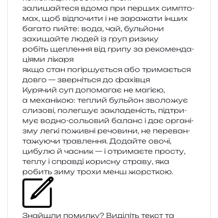
зали­шай­те­ся вдома при пер­ших сим­пто­
мах, щоб від­по­чи­ти і не зара­жа­ти інших
бага­то пийте: вода, чай, бульйони
захи­щай­те людей із груп ризику
робіть щепле­н­ня від грипу за реко­мен­да­
ці­я­ми лікаря
якщо стан погір­шу­є­ться або три­ма­є­ться
довго — звер­ні­ться до фахівця
Курячий суп допо­ма­гає не магі­єю,
а меха­ні­кою: теплий буль­йон зво­ло­жує
сли­зо­ві, полег­шує закла­де­ність, під­три­
мує водно-сольо­вий баланс і дає орга­ні­
зму легкі пожив­ні речо­ви­ни, не пере­ван­
та­жу­ю­чи трав­ле­н­ня. Додайте овочі,
цибу­лю й часник — і отри­ма­є­те про­сту,
теплу і справ­ді кори­сну стра­ву, яка
робить зиму трохи менш жорсткою.
Знайшли помил­ку? Виділіть текст та