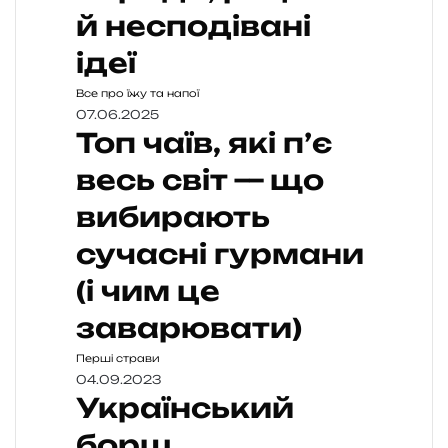
й несподівані
ідеї
Все про їжу та напої
07.06.2025
Топ чаїв, які п’є
весь світ — що
вибирають
сучасні гурмани
(і чим це
заварювати)
Перші страви
04.09.2023
Український
борщ