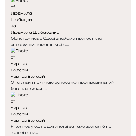
Людмила Шабардина
Мене колись в Одесі знайома пригостила
справжнім домашнім фо...
Чернов Валерій
От скільки не читаю суперечки про правильний
борщ, а в кожні...
Чернов Валерій
Я колись у селі в дитинстві за таке взагалі б по
голові отри...