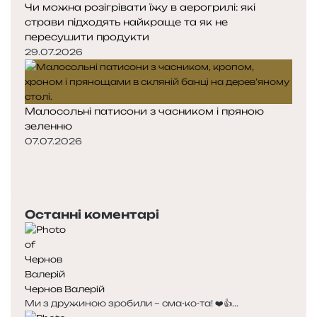
Чи можна розігрівати їжу в аерогрилі: які
страви підходять найкраще та як не
пересушити продукти
29.07.2026
Малосольні патисони з часником і пряною
зеленню
07.07.2026
Попередня
сторінка
Наступна
сторінка
Останні коментарі
Чернов Валерій
Ми з дружиною зробили – сма-ко-та! ❤️👍...