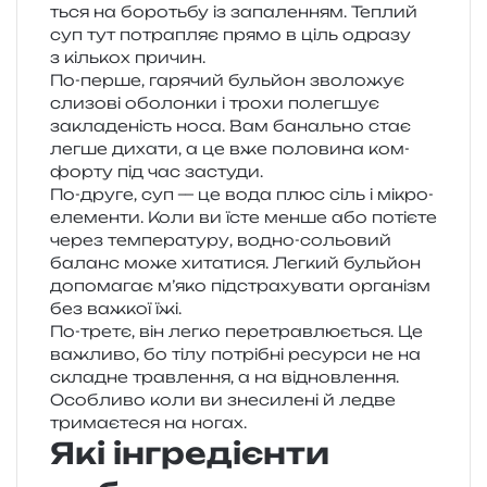
ться на бороть­бу із запа­ле­н­ням. Теплий
суп тут потра­пляє прямо в ціль одра­зу
з кіль­кох причин.
По-перше, гаря­чий буль­йон зво­ло­жує
сли­зо­ві обо­лон­ки і трохи полег­шує
закла­де­ність носа. Вам баналь­но стає
легше диха­ти, а це вже поло­ви­на ком­
фор­ту під час застуди.
По-друге, суп — це вода плюс сіль і мікро­
еле­мен­ти. Коли ви їсте менше або поті­є­те
через тем­пе­ра­ту­ру, водно-сольо­вий
баланс може хита­ти­ся. Легкий буль­йон
допо­ма­гає м’яко під­стра­ху­ва­ти орга­нізм
без важ­кої їжі.
По-третє, він легко пере­трав­лю­є­ться. Це
важли­во, бо тілу потрі­бні ресур­си не на
скла­дне трав­ле­н­ня, а на від­нов­ле­н­ня.
Особливо коли ви зне­си­ле­ні й ледве
три­ма­є­те­ся на ногах.
Які інгредієнти