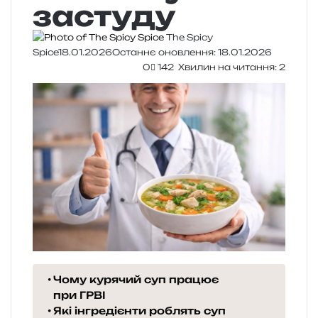
застуду
The Spicy
Spice
18.01.2026
Останнє оновлення: 18.01.2026
0
142
Хвилин на читання: 2
Чому курячий суп працює
при ГРВІ
Які інгредієнти роблять суп