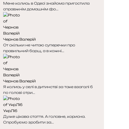
Мене колись в Одесі знайома пригостила
справжнім домашнім фо...
Чернов Валерій
От скільки не читаю суперечки про
правильний борщ, а в кожні...
Чернов Валерій
Я колись у селі в дитинстві за таке взагалі б
по голові отри...
УкрЛіб
Дуже цікава стаття. А головне, корисна.
Спробуємо зробити за...