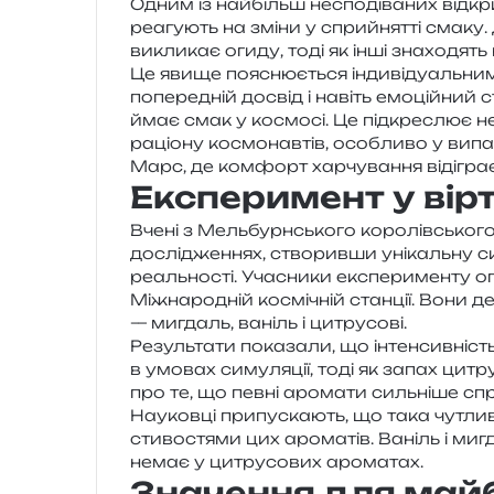
Одним із най­більш неспо­ді­ва­них від­кр
реа­гу­ють на зміни у сприйнят­ті смаку
викли­кає огиду, тоді як інші зна­хо­дять
Це явище поясню­є­ться інди­ві­ду­аль­ни­
попе­ре­дній досвід і навіть емо­цій­ний
ймає смак у космо­сі. Це під­кре­слює необ­
раціо­ну космо­нав­тів, осо­бли­во у випа
Марс, де ком­форт хар­чу­ва­н­ня віді­гра
Експеримент у вір
Вчені з Мельбурнського коро­лів­сько­го т
дослі­дже­н­нях, ство­рив­ши уні­каль­ну с
реаль­но­сті. Учасники екс­пе­ри­мен­ту оп
Міжнародній космі­чній стан­ції. Вони дег
— мигдаль, ваніль і цитрусові.
Результати пока­за­ли, що інтен­сив­ність
в умо­вах симу­ля­ції, тоді як запах цитр
про те, що певні аро­ма­ти силь­ні­ше спри
Науковці при­пу­ска­ють, що така чутли­
сти­во­стя­ми цих аро­ма­тів. Ваніль і миг
немає у цитру­со­вих ароматах.
Значення для май