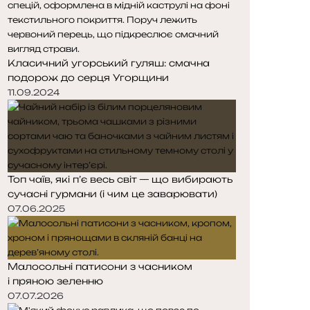
Класичний угорський гуляш: смачна
подорож до серця Угорщини
11.09.2024
Топ чаїв, які п’є весь світ — що вибирають
сучасні гурмани (і чим це заварювати)
07.06.2025
Малосольні патисони з часником
і пряною зеленню
07.07.2026