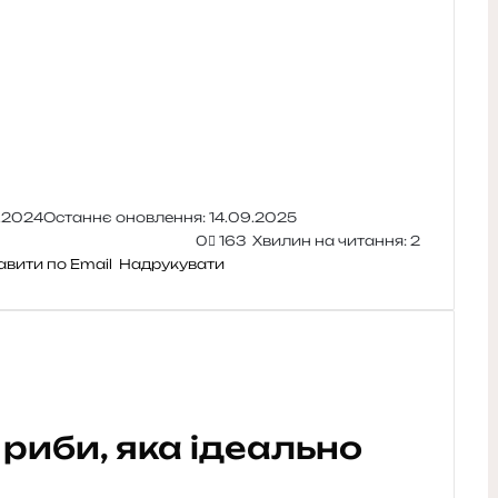
2.2024
Останнє оновлення: 14.09.2025
0
163
Хвилин на читання: 2
авити по Email
Надрукувати
 риби, яка ідеально