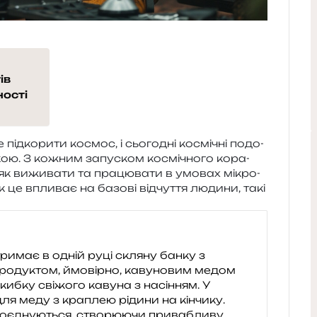
ів
ності
ід­ко­ри­ти космос, і сьо­го­дні космі­чні подо­
­кою. З кожним запу­ском космі­чно­го кора­
 як вижи­ва­ти та пра­цю­ва­ти в умо­вах мікро­
як це впли­ває на базо­ві від­чу­т­тя люди­ни, такі