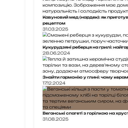
Кавуновий мед (нардек): як приготу
рецептом
31.03.2025
Кукурудзяні реберця на грилі: найг
28.06.2024
Знайти гармонію у глині: чому керам
17.12.2024
Веганські спагеті з горілкою на хрус
31.08.2025