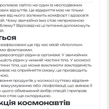
­ли­ває сві­тло на один із неспо­ді­ва­них
их від­чут­тів. Це від­кри­т­тя має не тіль­ки
, адже від нього зале­жить ком­форт і здоров’я
ісій. Чому зви­чай­на їжа стає непри­єм­ною
ле­му? Відповіді на ці пита­н­ня допо­мо­жуть
ій.
ться
зафі­ксо­ва­ні ще під час місій «Аполлон».
ко­ма факторами.
е­роз­по­діл рідин в орга­ні­змі. У зви­чай­них
ль­шість рідин у нижній части­ні тіла. У космо­сі
сти­ни тіла, що може викли­ка­ти закла­де­ність
­ває на сприйня­т­тя смаку, це при­зво­дить
еною.
а­н­ня про­ду­ктів у космо­сі сут­тє­во від­рі­зня­
ваку­у­му­ван­ню або ліо­фі­лі­за­ції, що змі­нює її
до цього обме­же­ний вибір спе­цій і при­прав
­ти­на стає ще складнішою.
кція космонавтів