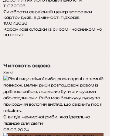
11.07.2026
Як обрати сервісний центр заправки
картриджів: відмінності підходів
10.07.2026
Кабачкові оладки із сиром і часником на
пательні
Попередня
сторінка
Наступна
сторінка
Читають зараз
Хелсі
9 видів нежирної риби, яка ідеально
підійде для дієти
05.03.2024