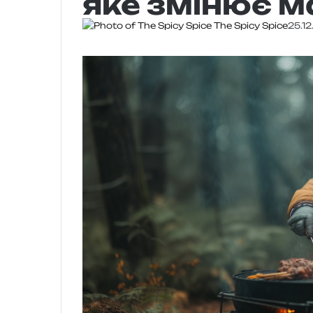
яке змінює 
The Spicy Spice
25.1