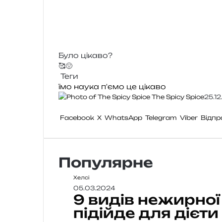
Було цікаво?
🥰
🤢
Теги
їмо
наука
п'ємо
це цікаво
The Spicy Spice
25.1
Facebook
X
WhatsApp
Telegram
Viber
Відпр
Популярне
Хелсі
05.03.2024
9 видів нежирної
підійде для дієти