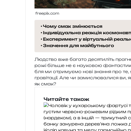
freepik.com
Чому смак змінюється
Індивідуальна реакція космонавт
Експеримент у віртуальній реаль
Значення для майбутнього
Людство вже бага­то деся­ти­літь пра­гне п
ро­жі біль­ше не є нау­ко­вою фан­та­сти
бля ми отри­му­є­мо нові зна­н­ня про те,
гра­ві­та­ції. Але чи зами­слю­ва­ли­ся ви, 
як смак?
Читайте також