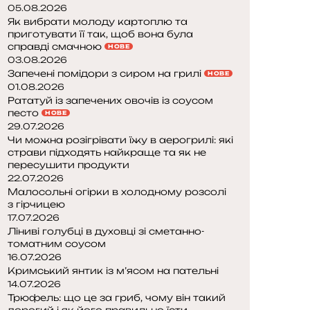
05.08.2026
Як вибрати молоду картоплю та
приготувати її так, щоб вона була
справді смачною
НОВЕ
03.08.2026
Запечені помідори з сиром на грилі
НОВЕ
01.08.2026
Рататуй із запечених овочів із соусом
песто
НОВЕ
29.07.2026
Чи можна розігрівати їжу в аерогрилі: які
страви підходять найкраще та як не
пересушити продукти
22.07.2026
Малосольні огірки в холодному розсолі
з гірчицею
17.07.2026
Ліниві голубці в духовці зі сметанно-
томатним соусом
16.07.2026
Кримський янтик із м’ясом на пательні
14.07.2026
Трюфель: що це за гриб, чому він такий
дорогий і як його правильно їсти