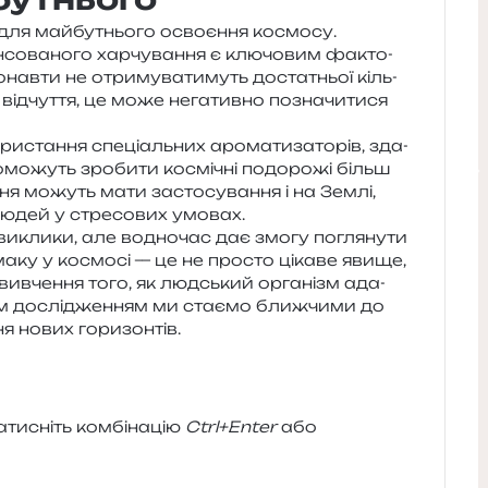
 для май­бу­тньо­го осво­є­н­ня космо­су.
о­ва­но­го хар­чу­ва­н­ня є клю­чо­вим факто­
нав­ти не отри­му­ва­ти­муть доста­тньої кіль­
 від­чу­т­тя, це може нега­тив­но позна­чи­ти­ся
ста­н­ня спе­ці­аль­них аро­ма­ти­за­то­рів, зда­
­мо­жуть зро­би­ти космі­чні подо­ро­жі більш
­ня можуть мати засто­су­ва­н­ня і на Землі,
людей у стре­со­вих умовах.
икли­ки, але водно­час дає змогу погля­ну­ти
маку у космо­сі — це не про­сто ціка­ве явище,
ивче­н­ня того, як люд­ський орга­нізм ада­
 дослі­дже­н­ням ми ста­є­мо ближ­чи­ми до
н­ня нових горизонтів.
и­сніть ком­бі­на­цію
Ctrl+Enter
або