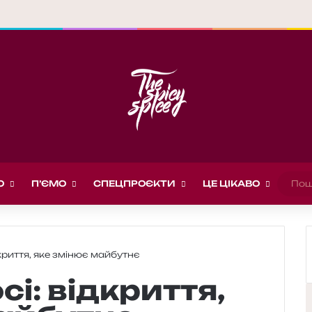
О
П’ЄМО
СПЕЦПРОЄКТИ
ЦЕ ЦІКАВО
дкриття, яке змінює майбутнє
і: відкриття,