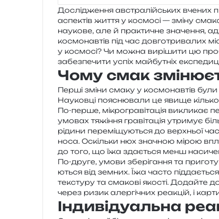
Дослідження австра­лій­ських вче­них про
аспе­ктів життя у космо­сі — зміну сма­ко­в
нау­ко­ве, але й пра­кти­чне зна­че­н­ня
космо­нав­тів під час дов­го­три­ва­лих м
у космо­сі? Чи можна вирі­ши­ти цю про­б
забез­пе­чи­ти успіх май­бу­тніх експедиц
Чому смак змінює
Перші зміни смаку у космо­нав­тів були 
Науковці поясню­ва­ли це явище кіль­
По-перше, мікро­гра­ві­та­ція викли­кає пер
умо­вах тяжі­н­ня гра­ві­та­ція утри­мує бі
ріди­ни пере­мі­щу­ю­ться до верх­ньої ча
носа. Оскільки нюх зна­чною мірою впли
до того, що їжа зда­є­ться менш насич
По-друге, умови збе­рі­га­н­ня та при­го­ту­в
ю­ться від зем­них. Їжа часто під­да­є­ться 
текс­ту­ру та сма­ко­ві яко­сті. Додайте 
через ризик алер­гі­чних реа­кцій, і кар
Індивідуальна реа