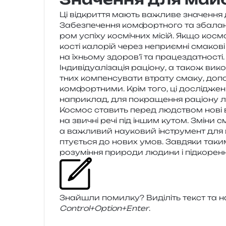
Ці від­кри­т­тя мають важли­ве зна­че­н­ня
Забезпечення ком­фор­тно­го та зба­лан­с
ром успі­ху космі­чних місій. Якщо космо­
ко­сті кало­рій через непри­єм­ні сма­ко­ві
на їхньо­му здоров’ї та працездатності.
Індивідуалізація раціо­ну, а також вико­ри­
тних ком­пен­су­ва­ти втра­ту смаку, допо
ком­фор­тни­ми. Крім того, ці дослі­дже­н
напри­клад, для покра­ще­н­ня раціо­ну 
Космос ста­вить перед люд­ством нові в
на зви­чні речі під іншим кутом. Зміни с
а важли­вий нау­ко­вий інстру­мент для в
пту­є­ться до нових умов. Завдяки таким
розу­мі­н­ня при­ро­ди люди­ни і під­ко­ре­
Знайшли помил­ку? Виділіть текст та нат
Control+Option+Enter
.