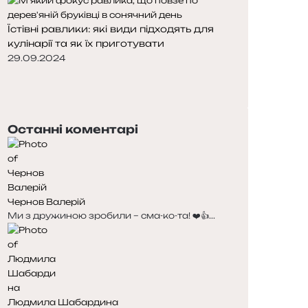
Їстівні равлики: які види підходять для
кулінарії та як їх приготувати
29.09.2024
Попередня
сторінка
Наступна
сторінка
Останні коментарі
Чернов Валерій
Ми з дружиною зробили – сма-ко-та! ❤️👍...
Людмила Шабардина