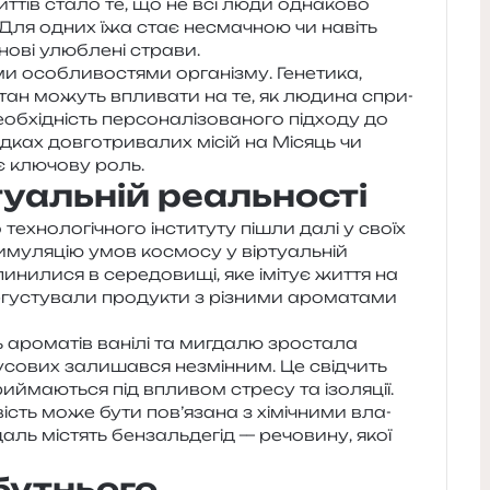
ит­тів стало те, що не всі люди одна­ко­во
. Для одних їжа стає несма­чною чи навіть
 нові улю­бле­ні страви.
ми осо­бли­во­стя­ми орга­ні­зму. Генетика,
 стан можуть впли­ва­ти на те, як люди­на спри­
хі­дність пер­со­на­лі­зо­ва­но­го під­хо­ду до
д­ках дов­го­три­ва­лих місій на Місяць чи
є клю­чо­ву роль.
туальній реальності
ехно­ло­гі­чно­го інсти­ту­ту пішли далі у своїх
иму­ля­цію умов космо­су у вір­ту­аль­ній
и­ни­ли­ся в сере­до­ви­щі, яке імі­тує життя на
у­сту­ва­ли про­ду­кти з різни­ми аро­ма­та­ми
 аро­ма­тів вані­лі та мигда­лю зро­ста­ла
у­со­вих зали­шав­ся незмін­ним. Це свід­чить
­йма­ю­ться під впли­вом стре­су та ізо­ля­ції.
вість може бути пов’язана з хімі­чни­ми вла­
даль містять бен­заль­де­гід — речо­ви­ну, якої
бутнього