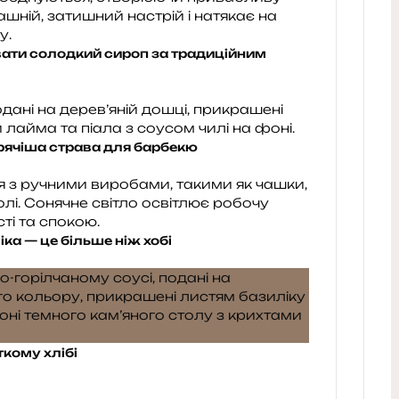
вати солодкий сироп за традиційним
арячіша страва для барбекю
іка — це більше ніж хобі
ткому хлібі