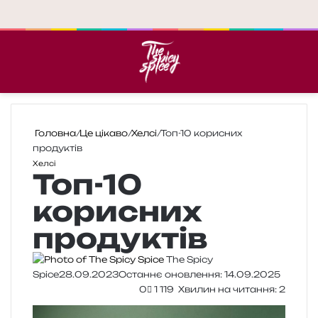
Меню
П
Головна
/
Це цікаво
/
Хелсі
/
Топ-10 корисних
продуктів
Хелсі
Топ-10
корисних
продуктів
The Spicy
Spice
28.09.2023
Останнє оновлення: 14.09.2025
0
1 119
Хвилин на читання: 2