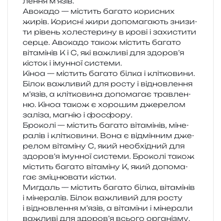
ле­н­ня м’язів.
Авокадо — містить бага­то кори­сних
жирів. Корисні жири допо­ма­га­ють зни­зи­
ти рівень холе­сте­ри­ну в крові і захи­сти­ти
серце. Авокадо також містить бага­то
віта­мі­нів К і С, які важли­ві для здо­ро­в’я
кісток і імун­ної системи.
Кіноа — містить бага­то білка і клі­тко­ви­ни.
Білок важли­вий для росту і від­нов­ле­н­ня
м’я­зів, а клі­тко­ви­на допо­ма­гає трав­лен­
ню. Кіноа також є хоро­шим дже­ре­лом
залі­за, магнію і фосфору.
Броколі — містить бага­то віта­мі­нів, міне­
ра­лів і клі­тко­ви­ни. Вона є від­мін­ним дже­
ре­лом віта­мі­ну С, який необ­хі­дний для
здо­ро­в’я імун­ної систе­ми. Броколі також
містить бага­то віта­мі­ну К, який допо­ма­
гає змі­цню­ва­ти кістки.
Мигдаль — містить бага­то білка, віта­мі­нів
і міне­ра­лів. Білок важли­вий для росту
і від­нов­ле­н­ня м’я­зів, а віта­мі­ни і міне­ра­ли
важли­ві для здо­ро­в’я всьо­го орга­ні­зму.