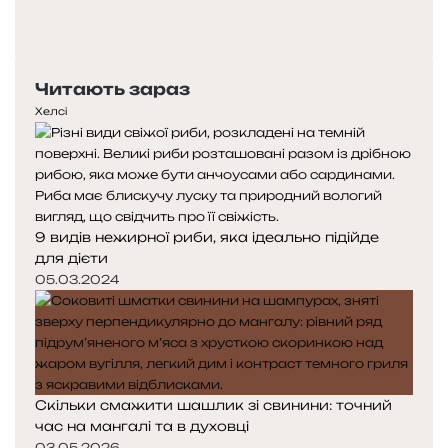
Попередня
сторінка
Наступна
сторінка
Читають зараз
Хелсі
9 видів нежирної риби, яка ідеально підійде
для дієти
05.03.2024
Скільки смажити шашлик зі свинини: точний
час на мангалі та в духовці
03.05.2026