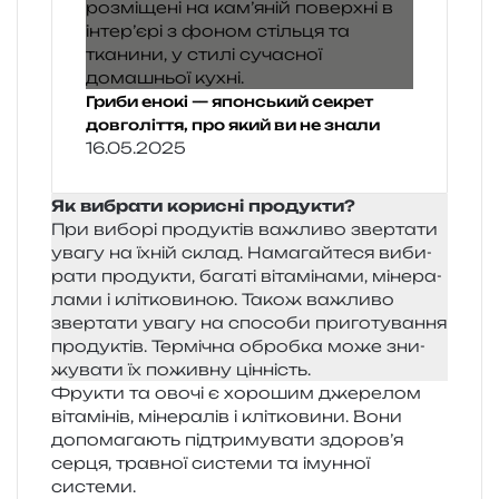
Гриби енокі — японський секрет
довголіття, про який ви не знали
16.05.2025
Як вибра­ти кори­сні про­ду­кти?
При вибо­рі про­ду­ктів важли­во звер­та­ти
увагу на їхній склад. Намагайтеся виби­
ра­ти про­ду­кти, бага­ті віта­мі­на­ми, міне­ра­
ла­ми і клі­тко­ви­ною. Також важли­во
звер­та­ти увагу на спосо­би при­го­ту­ва­н­ня
про­ду­ктів. Термічна оброб­ка може зни­
жу­ва­ти їх пожив­ну цінність.
Фрукти та овочі є хоро­шим дже­ре­лом
віта­мі­нів, міне­ра­лів і клі­тко­ви­ни. Вони
допо­ма­га­ють під­три­му­ва­ти здо­ро­в’я
серця, трав­ної систе­ми та імун­ної
системи.