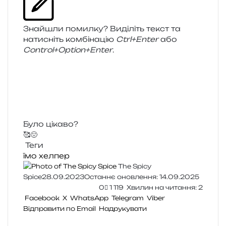
Знайшли помил­ку? Виділіть текст та
нати­сніть ком­бі­на­цію
Ctrl+Enter
або
Control+Option+Enter
.
Було цікаво?
🥰
🤢
Теги
їмо
хелпер
The Spicy
Spice
28.09.2023
Останнє оновлення: 14.09.2025
0
1 119
Хвилин на читання: 2
Facebook
X
WhatsApp
Telegram
Viber
Відправити по Email
Надрукувати