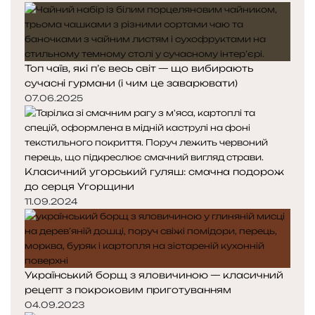
Топ чаїв, які п’є весь світ — що вибирають
сучасні гурмани (і чим це заварювати)
07.06.2025
Класичний угорський гуляш: смачна подорож
до серця Угорщини
11.09.2024
Український борщ з яловичиною — класичний
рецепт з покроковим приготуванням
04.09.2023