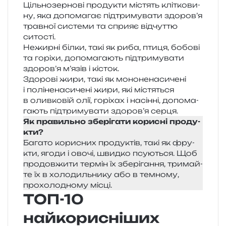
Цільнозернові про­ду­кти містять клі­тко­ви­
ну, яка допо­ма­гає під­три­му­ва­ти здо­ро­в’я
трав­ної систе­ми та спри­яє від­чу­т­тю
ситості.
Нежирні білки, такі як риба, птиця, бобо­ві
та горі­хи, допо­ма­га­ють під­три­му­ва­ти
здо­ро­в’я м’я­зів і кісток.
Здорові жири, такі як моно­не­на­си­че­ні
і полі­не­на­си­че­ні жири, які містя­ться
в олив­ко­вій олії, горі­хах і насін­ні, допо­ма­
га­ють під­три­му­ва­ти здо­ро­в’я серця.
Як пра­виль­но збе­рі­га­ти кори­сні про­ду­
кти?
Багато кори­сних про­ду­ктів, такі як фру­
кти, ягоди і овочі, швид­ко псу­ю­ться. Щоб
про­дов­жи­ти тер­мін їх збе­рі­га­н­ня, три­май­
те їх в холо­диль­ни­ку або в тем­но­му,
прохо­ло­дно­му місці.
ТОП-10
найкорисніших