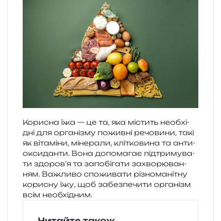
Корисна їжа — це та, яка містить необ­хі­
дні для орга­ні­зму пожив­ні речо­ви­ни, такі
як віта­мі­ни, міне­ра­ли, клі­тко­ви­на та анти­
о­кси­дан­ти. Вона допо­ма­гає під­три­му­ва­
ти здо­ро­в’я та запо­бі­га­ти захво­рю­ва­н­
ням. Важливо спо­жи­ва­ти різно­ма­ні­тну
кори­сну їжу, щоб забез­пе­чи­ти орга­нізм
всім необхідним.
Читайте також