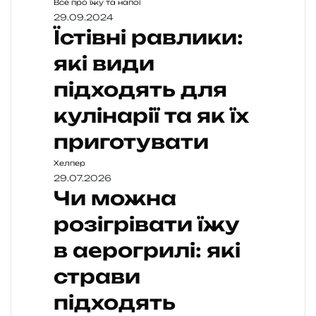
Все про їжу та напої
29.09.2024
Їстівні равлики:
які види
підходять для
кулінарії та як їх
приготувати
Хелпер
29.07.2026
Чи можна
розігрівати їжу
в аерогрилі: які
страви
підходять