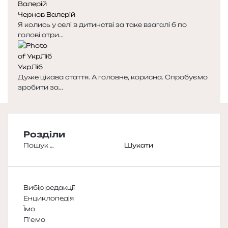
Чернов Валерій
Я колись у селі в дитинстві за таке взагалі б по
голові отри...
УкрЛіб
Дуже цікава стаття. А головне, корисна. Спробуємо
зробити за...
Розділи
Пошук:
Вибір редакції
Енциклопедія
Їмо
П'ємо