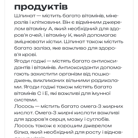
продуктів
Шпинат — містить бага­то віта­мі­нів, міне­
ра­лів і клі­тко­ви­ни. Він є від­мін­ним дже­ре­
лом віта­мі­ну А, який необ­хі­дний для здо­
ро­в’я очей, і віта­мі­ну К, який допо­ма­гає
змі­цню­ва­ти кіс­тки. Шпинат також містить
бага­то залі­за, яке важли­во для здо­ро­
в’я крові.
Ягоди годжі — містять бага­то анти­о­кси­
дан­тів і віта­мі­нів. Антиоксиданти допо­ма­
га­ють захи­сти­ти орга­нізм від пошко­
джень, викли­ка­них віль­ни­ми ради­ка­ла­
ми. Ягоди годжі також містять бага­то
віта­мі­нів С і Е, які важли­ві для імун­ної
системи.
Лосось — містить бага­то омега‑3 жир­них
кислот. Омега‑3 жирні кисло­ти важли­ві
для здо­ро­в’я серця, мозку і сугло­бів.
Лосось також є хоро­шим дже­ре­лом
білка, який необ­хі­дний для росту і від­нов­