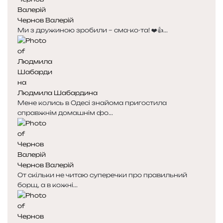
Чернов Валерій
Ми з дружиною зробили – сма-ко-та! ❤️👍...
Людмила Шабардина
Мене колись в Одесі знайома пригостила
справжнім домашнім фо...
Чернов Валерій
От скільки не читаю суперечки про правильний
борщ, а в кожні...