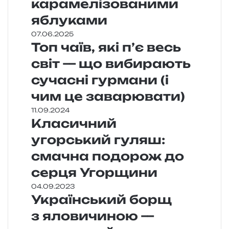
карамелізованими
яблуками
07.06.2025
Топ чаїв, які п’є весь
світ — що вибирають
сучасні гурмани (і
чим це заварювати)
11.09.2024
Класичний
угорський гуляш:
смачна подорож до
серця Угорщини
04.09.2023
Український борщ
з яловичиною —