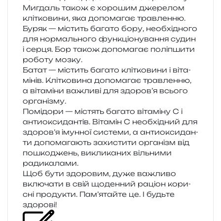
Мигдаль також є хоро­шим дже­ре­лом
клі­тко­ви­ни, яка допо­ма­гає травленню.
Буряк — містить бага­то бору, необ­хі­дно­го
для нор­маль­но­го фун­кціо­ну­ва­н­ня судин
і серця. Бор також допо­ма­гає полі­пши­ти
робо­ту мозку.
Батат — містить бага­то клі­тко­ви­ни і віта­
мі­нів. Клітковина допо­ма­гає трав­лен­ню,
а віта­мі­ни важли­ві для здо­ро­в’я всьо­го
організму.
Помідори — містять бага­то віта­мі­ну C і
анти­о­кси­дан­тів. Вітамін C необ­хі­дний для
здо­ро­в’я імун­ної систе­ми, а анти­о­кси­дан­
ти допо­ма­га­ють захи­сти­ти орга­нізм від
пошко­джень, викли­ка­них віль­ни­ми
радикалами.
Щоб бути здо­ро­вим, дуже важли­во
вклю­ча­ти в свій щоден­ний раціон кори­
сні про­ду­кти. Пам’ятайте це. І будь­те
здорові!