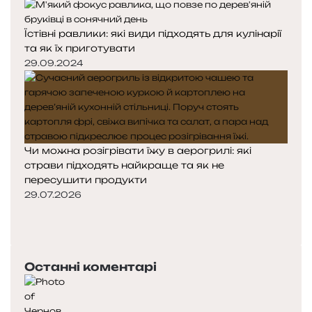
Їстівні равлики: які види підходять для кулінарії
та як їх приготувати
29.09.2024
Чи можна розігрівати їжу в аерогрилі: які
страви підходять найкраще та як не
пересушити продукти
29.07.2026
Попередня
сторінка
Наступна
сторінка
Останні коментарі