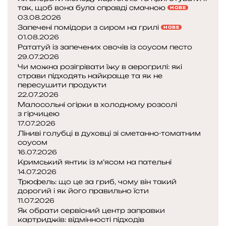
так, щоб вона була справді смачною
НОВЕ
03.08.2026
Запечені помідори з сиром на грилі
НОВЕ
01.08.2026
Рататуй із запечених овочів із соусом песто
29.07.2026
Чи можна розігрівати їжу в аерогрилі: які
страви підходять найкраще та як не
пересушити продукти
22.07.2026
Малосольні огірки в холодному розсолі
з гірчицею
17.07.2026
Ліниві голубці в духовці зі сметанно-томатним
соусом
16.07.2026
Кримський янтик із м’ясом на пательні
14.07.2026
Трюфель: що це за гриб, чому він такий
дорогий і як його правильно їсти
11.07.2026
Як обрати сервісний центр заправки
картриджів: відмінності підходів