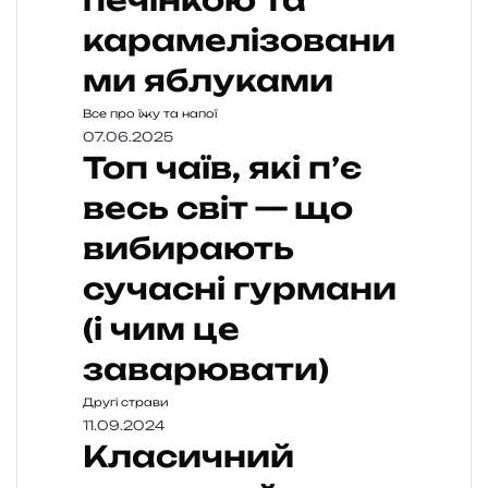
печінкою та
карамелізовани
ми яблуками
Все про їжу та напої
07.06.2025
Топ чаїв, які п’є
весь світ — що
вибирають
сучасні гурмани
(і чим це
заварювати)
Другі страви
11.09.2024
Класичний