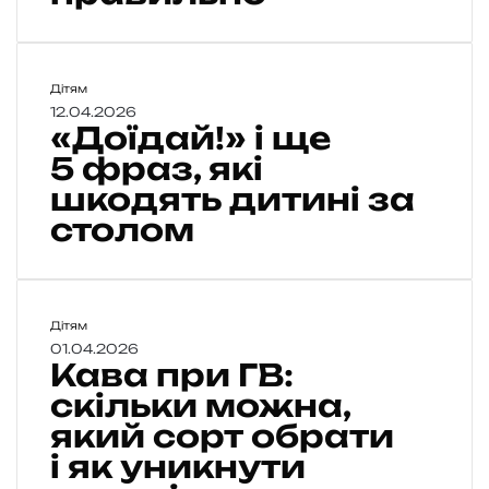
т
и
в
«
Дітям
р
Д
12.04.2026
а
«Доїдай!» і ще
о
ц
ї
5 фраз, які
і
д
о
шкодять дитині за
а
н
столом
й
і
!
д
»
і
і
т
е
К
Дітям
щ
й
а
01.04.2026
е
Кава при ГВ:
:
в
5
к
а
скільки можна,
о
п
який сорт обрати
ф
р
р
р
і як уникнути
и
и
а
с
Г