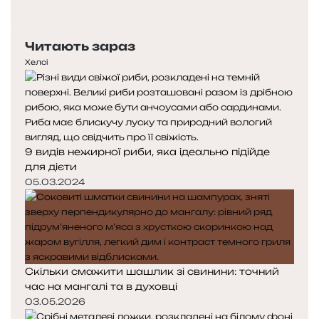
о
Н
п
а
е
с
Читають зараз
р
т
е
у
Хелсі
д
п
н
н
я
а
с
с
т
т
9 видів нежирної риби, яка ідеально підійде
о
о
для дієти
р
р
і
і
05.03.2024
н
н
к
к
а
а
Скільки смажити шашлик зі свинини: точний
час на мангалі та в духовці
03.05.2026