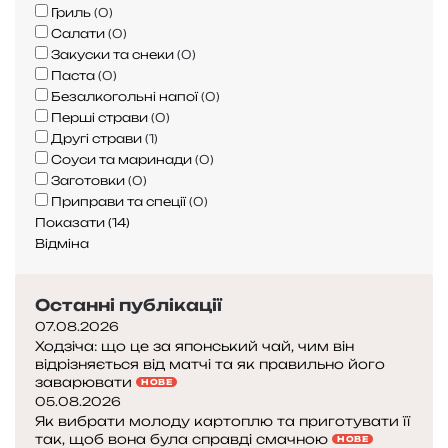
в
ї
в
Гриль
(
0
)
с
и
Салати
(
0
)
р
т
ч
Закуски та снеки
(
0
)
а
и
к
Паста
(
0
)
ц
:
и
Безалкогольні напої
(
0
)
і
в
Перші страви
(
0
)
о
с
Другі страви
(
1
)
н
і
Соуси та маринади
(
0
)
і
з
Заготовки
(
0
)
а
Приправи та спеції
(
0
)
я
і
Показати
(
14
)
к
Відміна
п
п
р
р
а
о
Останні публікації
в
т
07.08.2026
и
и
Ходзіча: що це за японський чай, чим він
л
відрізняється від матчі та як правильно його
заварювати
ь
НОВЕ
05.08.2026
н
Як вибрати молоду картоплю та приготувати її
о
так, щоб вона була справді смачною
НОВЕ
ї