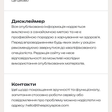
Це цікаво
Дисклеймер
Вся опублікована інформація надається
виключно з ознайомчою метою та не є
професійною порадою з харчування чи здоров’я.
Перед впровадженням будь-яких змін у раціон
рекомендуємо звернутися до кваліфікованого
спеціаліста. Редакція сайту не несе
відповідальності за можливі наслідки
використання опублікованих матеріалів.
Контакти
Ідеї щодо покращення зручності та функціоналу,
запитання стосовно роботи сервісу або
повідомлення про проблему можна надіслати на
адресу:
hello@thespicyspice.com