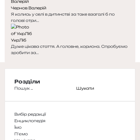
Чернов Валерій
Я колись у селі в дитинстві за таке взагалі б по
голові отри...
УкрЛіб
Дуже цікава стаття. А головне, корисна. Спробуємо
зробити за...
Розділи
Пошук:
Вибір редакції
Енциклопедія
Їмо
П'ємо