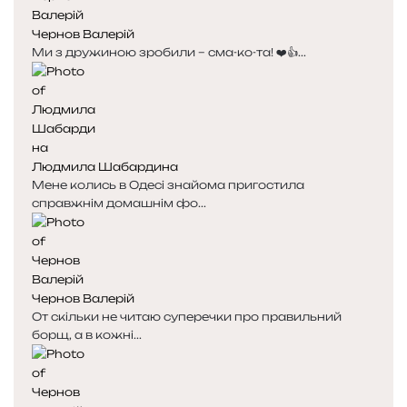
я
а
Чернов Валерій
с
с
Ми з дружиною зробили – сма-ко-та! ❤️👍...
т
т
о
о
р
р
і
і
н
н
к
к
Людмила Шабардина
а
а
Мене колись в Одесі знайома пригостила
справжнім домашнім фо...
Чернов Валерій
От скільки не читаю суперечки про правильний
борщ, а в кожні...