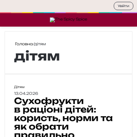
Увійти
Меню
П
Головна
/
дітям
дітям
С
Дітям
у
13.04.2026
Сухофрукти
х
о
в раціоні дітей:
ф
користь, норми та
р
як обрати
у
к
правильно