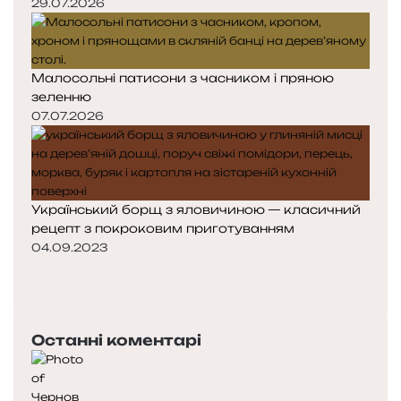
29.07.2026
Малосольні патисони з часником і пряною
зеленню
07.07.2026
Український борщ з яловичиною — класичний
рецепт з покроковим приготуванням
04.09.2023
П
о
Н
п
а
е
с
Останні коментарі
р
т
е
у
д
п
н
н