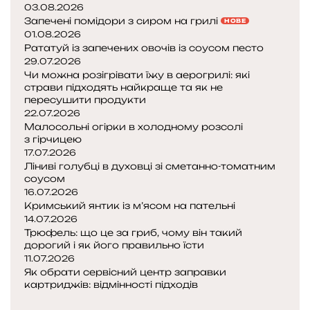
03.08.2026
х
Запечені помідори з сиром на грилі
НОВЕ
г
01.08.2026
о
Рататуй із запечених овочів із соусом песто
т
29.07.2026
у
Чи можна розігрівати їжу в аерогрилі: які
в
страви підходять найкраще та як не
пересушити продукти
а
22.07.2026
т
Малосольні огірки в холодному розсолі
и
з гірчицею
17.07.2026
Ліниві голубці в духовці зі сметанно-томатним
соусом
16.07.2026
Кримський янтик із м’ясом на пательні
14.07.2026
Трюфель: що це за гриб, чому він такий
дорогий і як його правильно їсти
11.07.2026
Як обрати сервісний центр заправки
картриджів: відмінності підходів
П