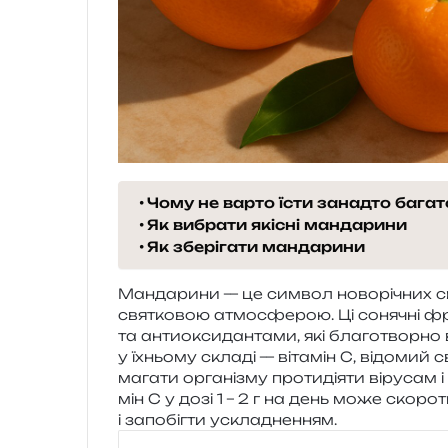
Чому не варто їсти занадто бага
Як вибрати якісні мандарини
Як зберігати мандарини
Мандарини — це сим­вол ново­рі­чних свя
свя­тко­вою атмо­сфе­рою. Ці соня­чні фру­
та анти­о­кси­дан­та­ми, які бла­го­твор­
у їхньо­му скла­ді — віта­мін С, відо­мий с
ма­га­ти орга­ні­зму про­ти­ді­я­ти віру­са
мін С у дозі 1 – 2 г на день може ско­ро­
і запо­біг­ти ускладненням.