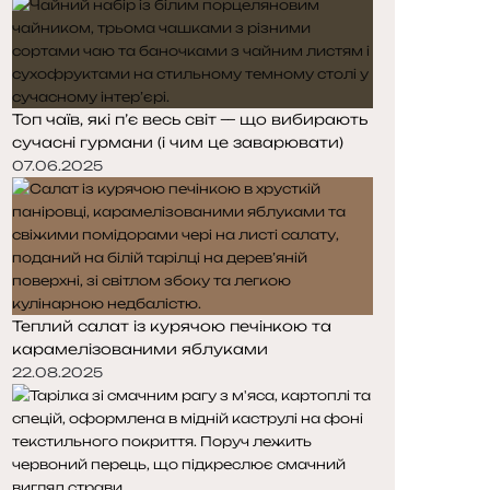
Топ чаїв, які п’є весь світ — що вибирають
сучасні гурмани (і чим це заварювати)
07.06.2025
Теплий салат із курячою печінкою та
карамелізованими яблуками
22.08.2025