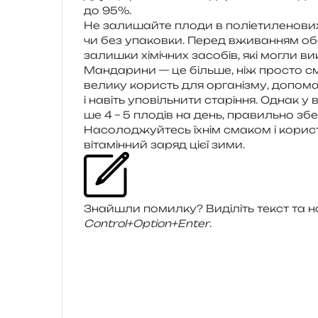
до 95%.
Не зали­шай­те плоди в полі­ети­ле­но­вих 
чи без упа­ков­ки. Перед вжи­ва­н­ням 
зали­шки хімі­чних засо­бів, які могли вик
Мандарини — це біль­ше, ніж про­сто с
вели­ку користь для орга­ні­зму, допо­ма­г
і навіть упо­віль­ни­ти ста­рі­н­ня. Однак
ше 4 – 5 пло­дів на день, пра­виль­но збе­р
Насолоджуйтесь їхнім сма­ком і кори­с
віта­мін­ний заряд цієї зими.
Знайшли помил­ку? Виділіть текст та нат
Control+Option+Enter
.