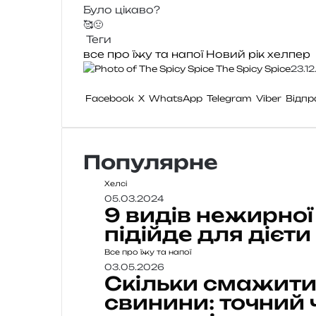
Було цікаво?
🥰
🤢
Теги
все про їжу та напої
Новий рік
хелпер
The Spicy Spice
23.1
Facebook
X
WhatsApp
Telegram
Viber
Відпр
Популярне
Хелсі
05.03.2024
9 видів нежирної
підійде для дієти
Все про їжу та напої
03.05.2026
Скільки смажити
свинини: точний 