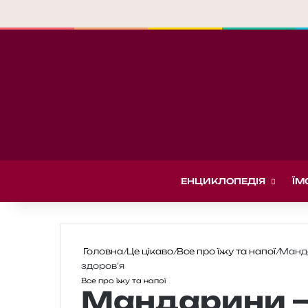
ЕНЦИКЛОПЕДІЯ
ЇМ
Головна
/
Це цікаво
/
Все про їжу та напої
/
Манда
здоров’я
Все про їжу та напої
Мандарини —