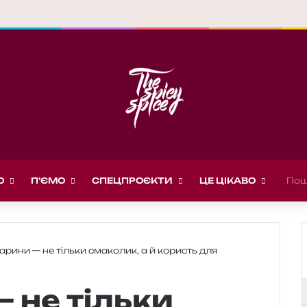
О
П’ЄМО
СПЕЦПРОЄКТИ
ЦЕ ЦІКАВО
рини — не тільки смаколик, а й користь для
 не тільки