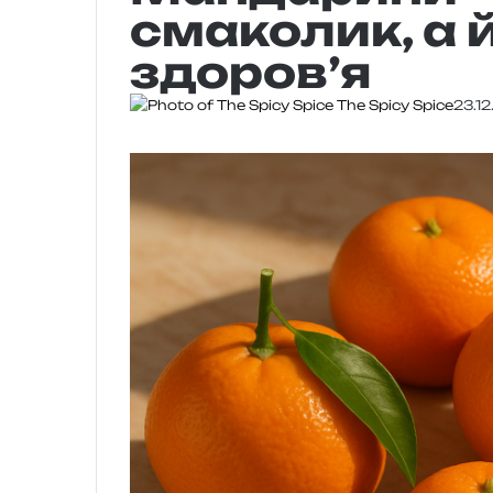
смаколик, а 
здоров’я
The Spicy Spice
23.1