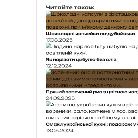
Читайте також
Шоколадні капкейки по-дубайськи
17.08.2025
Як нарізати цибулю без сліз
12.12.2024
Пряний запечений рис з цвітною ка
24.09.2025
Смаки української кухні: подорож у 
13.05.2024