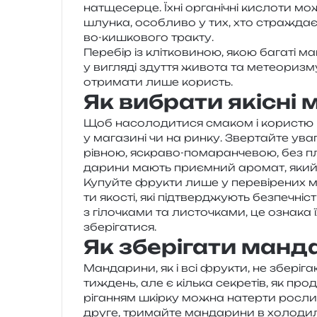
натще­сер­це. Їхні орга­ні­чні кисло­ти м
шлун­ка, осо­бли­во у тих, хто стра­ждає
во-кишко­во­го тракту.
Перебір із клі­тко­ви­ною, якою бага­ті 
у вигля­ді зду­т­тя живо­та та метео­ри­з
отри­ма­ти лише користь.
Як вибрати якісні
Щоб насо­ло­ди­ти­ся сма­ком і кори­стю м
у мага­зи­ні чи на ринку. Звертайте уваг
рів­ною, яскра­во-пома­ран­че­вою, без плям
да­ри­ни мають при­єм­ний аро­мат, який в
Купуйте фру­кти лише у пере­ві­ре­них м
ти яко­сті, які під­твер­джу­ють без­пе­чні
з гіло­чка­ми та листо­чка­ми, це озна­ка
зберігатися.
Як зберігати манд
Мандарини, як і всі фру­кти, не збе­рі­г
тиждень, але є кіль­ка секре­тів, як про­
рі­га­н­ням шкір­ку можна натер­ти росли
друге, три­май­те ман­да­ри­ни в холо­ди