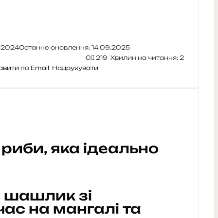
2.2024
Останнє оновлення: 14.09.2025
0
219
Хвилин на читання: 2
авити по Email
Надрукувати
 риби, яка ідеально
 шашлик зі
час на мангалі та