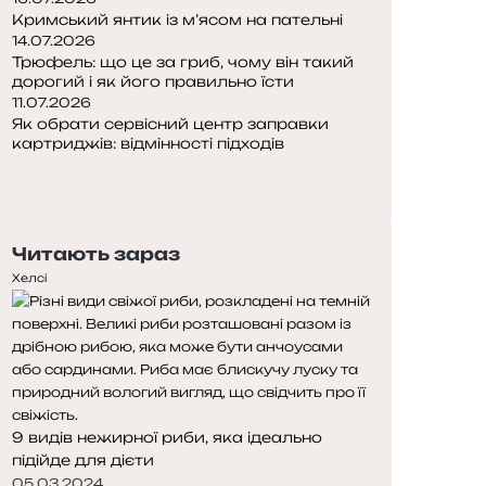
Кримський янтик із м’ясом на пательні
14.07.2026
Трюфель: що це за гриб, чому він такий
дорогий і як його правильно їсти
11.07.2026
Як обрати сервісний центр заправки
картриджів: відмінності підходів
Попередня
сторінка
Наступна
сторінка
Читають зараз
Хелсі
9 видів нежирної риби, яка ідеально
підійде для дієти
05.03.2024