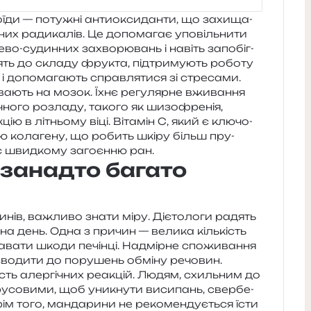
­їди — поту­жні анти­о­кси­дан­ти, що захи­ща­
ь­них ради­ка­лів. Це допо­ма­гає упо­віль­ни­ти
це­во-судин­них захво­рю­вань і навіть запо­біг­
дять до скла­ду фру­кта, під­три­му­ють робо­ту
 і допо­ма­га­ють справ­ля­ти­ся зі стресами.
ва­ють на мозок. Їхнє регу­ляр­не вжи­ва­н­ня
но­го роз­ла­ду, тако­го як шизо­фре­нія,
кцію в літньо­му віці. Вітамін С, який є клю­чо­
ню кола­ге­ну, що робить шкіру більш пру­
 швид­ко­му заго­єн­ню ран.
 занадто багато
­ри­нів, важли­во знати міру. Дієтологи радять
 на день. Одна з при­чин — вели­ка кіль­кість
ва­ти шкоди печін­ці. Надмірне спо­жи­ва­н­ня
о­ди­ти до пору­шень обмі­ну речовин.
ь алер­гі­чних реа­кцій. Людям, схиль­ним до
у­со­ви­ми, щоб уни­кну­ти виси­пань, свер­бе­
м того, ман­да­ри­ни не реко­мен­ду­є­ться їсти