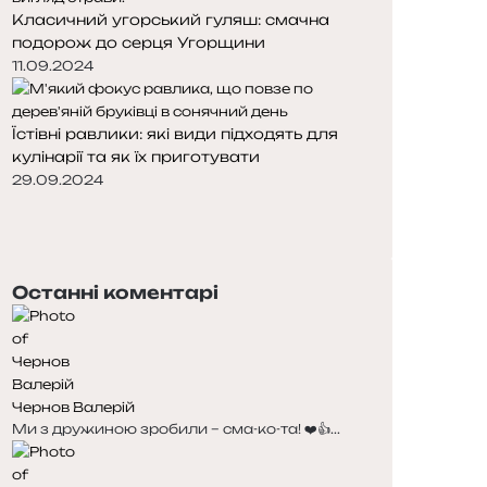
Класичний угорський гуляш: смачна
подорож до серця Угорщини
11.09.2024
Їстівні равлики: які види підходять для
кулінарії та як їх приготувати
29.09.2024
Попередня
сторінка
Наступна
сторінка
Останні коментарі
Чернов Валерій
Ми з дружиною зробили – сма-ко-та! ❤️👍...