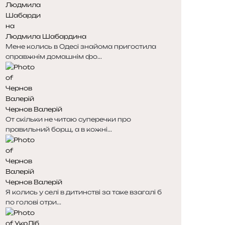
Людмила Шабардина
Мене колись в Одесі знайома пригостила
справжнім домашнім фо...
Чернов Валерій
От скільки не читаю суперечки про
правильний борщ, а в кожні...
Чернов Валерій
Я колись у селі в дитинстві за таке взагалі б
по голові отри...