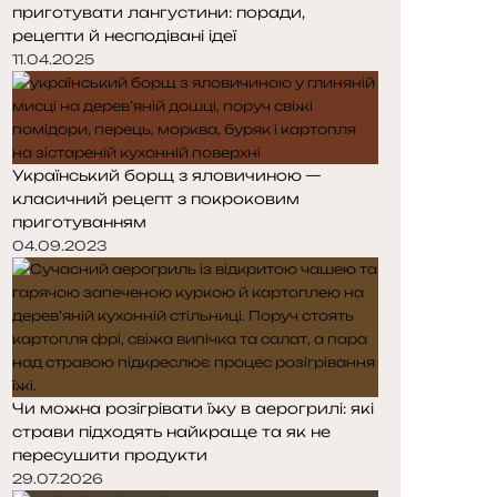
приготувати лангустини: поради,
рецепти й несподівані ідеї
11.04.2025
Український борщ з яловичиною —
класичний рецепт з покроковим
приготуванням
04.09.2023
Чи можна розігрівати їжу в аерогрилі: які
страви підходять найкраще та як не
пересушити продукти
29.07.2026