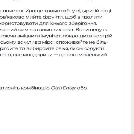
паке­тах. Краще три­ма­ти їх у від­кри­тій сітці
обов’язково мийте фру­кти, щоб вида­ли­ти
о­ри­сто­ву­ва­ти для їхньо­го зберігання.
ма­чний сим­вол зимо­вих свят. Вони несуть
а­ю­чи змі­цни­ти іму­ні­тет, покра­щи­ти настрій
 у всьо­му важли­ва міра: спо­жи­вай­те не біль­
і­гай­те та виби­рай­те свіжі, які­сні фру­кти.
тю, адже ман­да­ри­ни — це ваш малень­кий
и­сніть ком­бі­на­цію
Ctrl+Enter
або