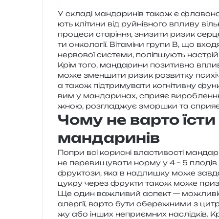
У скла­ді ман­да­ри­нів також є фла­во­но
ють клі­ти­ни від руй­нів­но­го впли­ву віл
про­це­си ста­рі­н­ня, зни­зи­ти ризик сер­
ти онко­ло­гії. Вітаміни групи B, що вхо­
нер­во­вої систе­ми, полі­пшу­ють настрій
Крім того, ман­да­ри­ни пози­тив­но впли­
може змен­ши­ти ризик роз­ви­тку пси­хі­ч
а також під­три­му­ва­ти когні­тив­ну фун­
вим у ман­да­ри­нах, спри­яє виро­блен­
жною, роз­гла­джує змор­шки та спри­яє
Чому не варто їсти
мандаринів
Попри всі кори­сні вла­сти­во­сті ман­да
не пере­ви­щу­ва­ти норму у 4 – 5 пло­дів
фру­кто­зи, яка в надли­шку може зав­да­
цукру через фру­кти також може при­зв
Ще один важли­вий аспект — можли­віст
алер­гії, варто бути обе­ре­жни­ми з цитр
жу або інших непри­єм­них наслід­ків. Крі