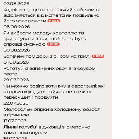
07.08.2026
Ходзіча: що це за японський чай, чим він
відрізняється від матчі та як правильно
його заварювати
НОВЕ
05.08.2026
Як вибрати молоду картоплю та
приготувати її так, щоб вона була
справді смачною
НОВЕ
03.08.2026
Запечені помідори з сиром на грилі
НОВЕ
01.08.2026
Рататуй із запечених овочів із соусом
песто
29.07.2026
Чи можна розігрівати їжу в аерогрилі: які
страви підходять найкраще та як не
пересушити продукти
22.07.2026
Малосольні огірки в холодному розсолі
з гірчицею
17.07.2026
Ліниві голубці в духовці зі сметанно-
томатним соусом
16.07.2026