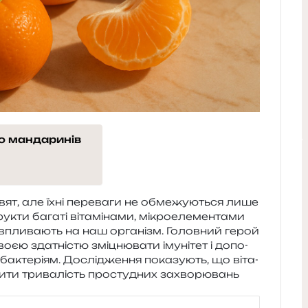
то мандаринів
т, але їхні пере­ва­ги не обме­жу­ю­ться лише
кти бага­ті віта­мі­на­ми, мікро­еле­мен­та­ми
но впли­ва­ють на наш орга­нізм. Головний герой
воєю зда­тні­стю змі­цню­ва­ти іму­ні­тет і допо­
м і бакте­рі­ям. Дослідження пока­зу­ють, що віта­
ти­ти три­ва­лість про­сту­дних захво­рю­вань