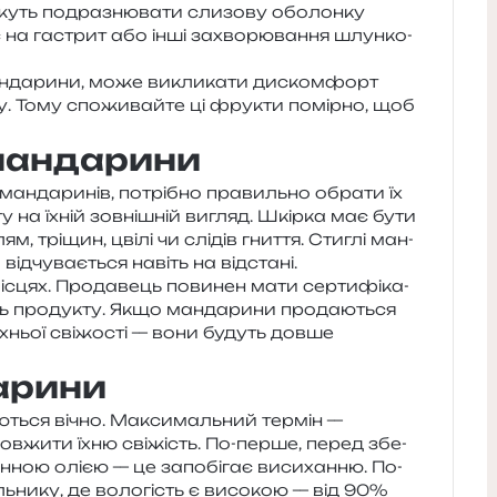
ожуть подра­зню­ва­ти сли­зо­ву обо­лон­ку
 на гастрит або інші захво­рю­ва­н­ня шлун­ко­
ман­да­ри­ни, може викли­ка­ти дис­ком­форт
му. Тому спо­жи­вай­те ці фру­кти помір­но, щоб
 мандарини
ан­да­ри­нів, потрі­бно пра­виль­но обра­ти їх
у на їхній зов­ні­шній вигляд. Шкірка має бути
, трі­щин, цвілі чи слі­дів гни­т­тя. Стиглі ман­
ід­чу­ва­є­ться навіть на відстані.
ісцях. Продавець пови­нен мати сер­ти­фі­ка­
сть про­ду­кту. Якщо ман­да­ри­ни про­да­ю­ться
 їхньої сві­жо­сті — вони будуть довше
арини
а­ю­ться вічно. Максимальний тер­мін —
дов­жи­ти їхню сві­жість. По-перше, перед збе­
н­ною олією — це запо­бі­гає виси­хан­ню. По-
ль­ни­ку, де воло­гість є висо­кою — від 90%